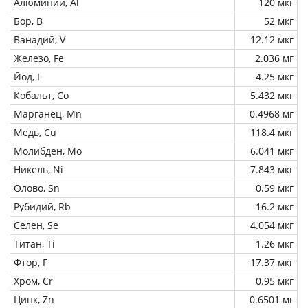
Алюминий, Al
120 мкг
Бор, B
52 мкг
Ванадий, V
12.12 мкг
Железо, Fe
2.036 мг
Йод, I
4.25 мкг
Кобальт, Co
5.432 мкг
Марганец, Mn
0.4968 мг
Медь, Cu
118.4 мкг
Молибден, Mo
6.041 мкг
Никель, Ni
7.843 мкг
Олово, Sn
0.59 мкг
Рубидий, Rb
16.2 мкг
Селен, Se
4.054 мкг
Титан, Ti
1.26 мкг
Фтор, F
17.37 мкг
Хром, Cr
0.95 мкг
Цинк, Zn
0.6501 мг