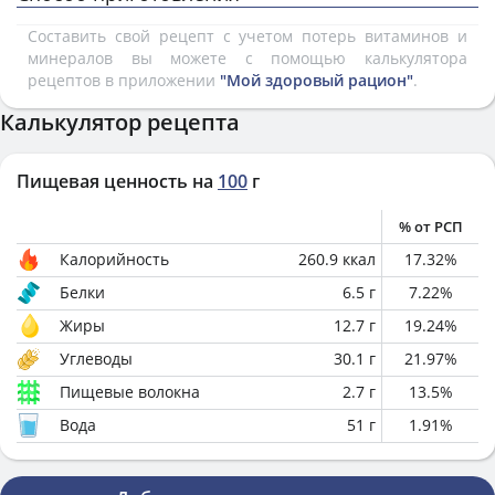
Составить свой рецепт с учетом потерь витаминов и
минералов вы можете с помощью калькулятора
рецептов в приложении
"Мой здоровый рацион"
.
Калькулятор рецепта
Пищевая ценность на
100
г
% от РСП
Калорийность
260.9
ккал
17.32
%
Белки
6.5
г
7.22
%
Жиры
12.7
г
19.24
%
Углеводы
30.1
г
21.97
%
Пищевые волокна
2.7
г
13.5
%
Вода
51
г
1.91
%