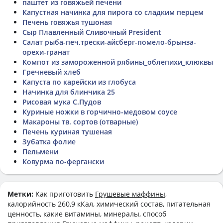
паштет из говяжьей печени
Капустная начинка для пирога со сладким перцем
Печень говяжья тушоная
Сыр Плавленный Сливочный President
Салат рыба-печ.трески-айсберг-помело-брынза-
орехи-гранат
Компот из замороженной рябины_облепихи_клюквы
Гречневый хлеб
Капуста по карейски из глобуса
Начинка для блинчика 25
Рисовая мука С.Пудов
Куриные ножки в горчично-медовом соусе
Макароны тв. сортов (отварные)
Печень куриная тушеная
Зубатка фолие
Пельмени
Ковурма по-фергански
Метки:
Как приготовить
Грушевые маффины
,
калорийность 260,9 кКал, химический состав, питательная
ценность, какие витамины, минералы, способ