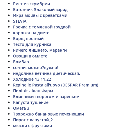
Риет из скумбрии
Батончик Злаковый заряд
Икра мойвы с креветками
STEVIA
Гречка с томленой грудкой
коровка на диете
Борщ постный
Тесто для курника
ничего лишнего. меренги
Овощи в омлете
Бомбар
сочни. можно?нужно!
индолина ветчина диетическая.
Холодное 13.11.22
Reginelle Pasta all'uovo (DESPAR Premium)
Полівіт - Ілан Фарм
Блинчики творогом и вареньем
Капуста тушение
Омега 3
Творожно банановые печенюшки
Пирог с капустой_2
мюсли с фруктами