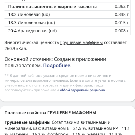
Полиненасыщенные жирные кислоты
0.362 г
18:2 Линолевая (ud)
0.338 г
18:3 Линоленовая (ud)
0.015 г
20:4 Арахидоновая (ud)
0.008 г
Энергетическая ценность
Грушевые маффины
составляет
260,9 кКал.
Основной источник: Создан в приложении
пользователем.
Подробнее
.
** В данной таблице указаны средние нормы витаминов и
минералов для взрослого человека. Если вы хотите узнать нормы с
учетом вашего пола, возраста и других факторов, тогда
воспользуйтесь приложением
«Мой здоровый рацион»
.
Полезные свойства ГРУШЕВЫЕ МАФФИНЫ
Грушевые маффины
богат такими витаминами и
минералами, как: витамином E - 21,5 %, витамином PP - 11,1
%, магнием - 16,2 %, фосфором - 17,8 %, железом - 11,3 %,