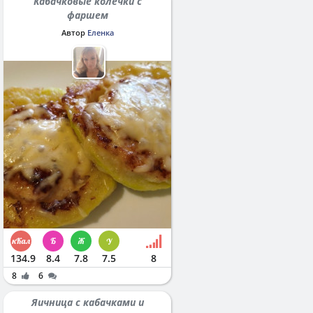
Кабачковые колечки с
фаршем
Автор
Еленка
134.9
8.4
7.8
7.5
8
8
6
Яичница с кабачками и