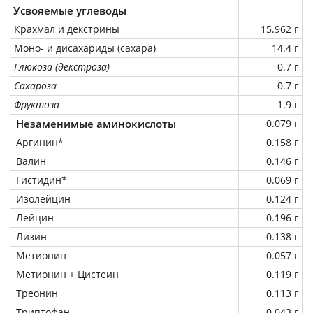
Усвояемые углеводы
Крахмал и декстрины
15.962 г
Моно- и дисахариды (сахара)
14.4 г
Глюкоза (декстроза)
0.7 г
Сахароза
0.7 г
Фруктоза
1.9 г
Незаменимые аминокислоты
0.079 г
Аргинин*
0.158 г
Валин
0.146 г
Гистидин*
0.069 г
Изолейцин
0.124 г
Лейцин
0.196 г
Лизин
0.138 г
Метионин
0.057 г
Метионин + Цистеин
0.119 г
Треонин
0.113 г
Триптофан
0.043 г