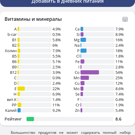
Добавить в дневник питания
Витамины и минералы
A
4.9%
Ca
7.9%
b-car
0.5%
Si
8.9%
В1
5.8%
Mg
16%
B2
6%
Na
2.4%
Холин
7.9%
P
18%
B5
5.5%
Cl
1.8%
B6
5.1%
Fe
11%
B9
2.5%
I
2.8%
B12
3.9%
Co
54%
C
0.9%
Mn
25%
D
2.4%
Cu
12%
E
22%
Mo
8.6%
H
6.9%
Se
7.4%
вит.К
1.4%
F
0.4%
PP
11%
Cr
1.9%
Калий
9.2%
Zn
5.4%
Рейтинг
8.6
Большинство продуктов не может содержать полный набор