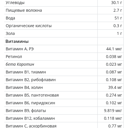
Углеводы
30.1 г
Пищевые волокна
2.7 г
Вода
51 г
Органические кислоты
0.3 г
Зола
1 г
Витамины
Витамин А, РЭ
44.1 мкг
Ретинол
0.038 мг
бета Каротин
0.023 мг
Витамин В1, тиамин
0.087 мг
Витамин В2, рибофлавин
0.108 мг
Витамин В4, холин
39.4 мг
Витамин В5, пантотеновая
0.274 мг
Витамин В6, пиридоксин
0.102 мг
Витамин В9, фолаты
9.819 мкг
Витамин В12, кобаламин
0.118 мкг
Витамин C, аскорбиновая
0.77 мг