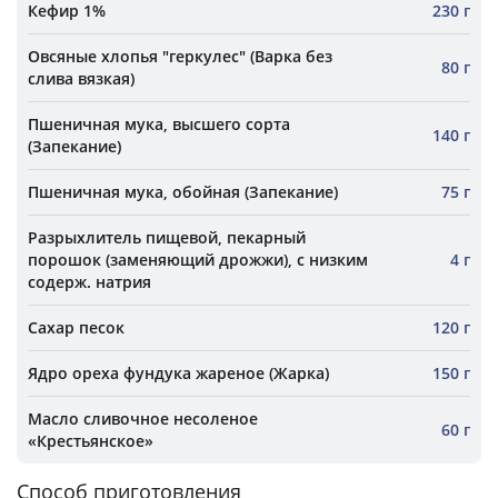
Кефир 1%
230 г
Овсяные хлопья "геркулес" (Варка без
80 г
слива вязкая)
Пшеничная мука, высшего сорта
140 г
(Запекание)
Пшеничная мука, обойная (Запекание)
75 г
Разрыхлитель пищевой, пекарный
порошок (заменяющий дрожжи), с низким
4 г
содерж. натрия
Сахар песок
120 г
Ядро ореха фундука жареное (Жарка)
150 г
Масло сливочное несоленое
60 г
«Крестьянское»
Способ приготовления