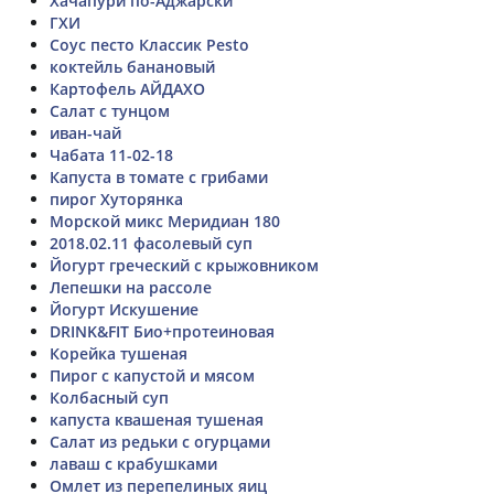
Хачапури по-Аджарски
ГХИ
Соус песто Классик Pesto
коктейль банановый
Картофель АЙДАХО
Салат с тунцом
иван-чай
Чабата 11-02-18
Капуста в томате с грибами
пирог Хуторянка
Морской микс Меридиан 180
2018.02.11 фасолевый суп
Йогурт греческий с крыжовником
Лепешки на рассоле
Йогурт Искушение
DRINK&FIT Био+протеиновая
Корейка тушеная
Пирог с капустой и мясом
Колбасный суп
капуста квашеная тушеная
Салат из редьки с огурцами
лаваш с крабушками
Омлет из перепелиных яиц