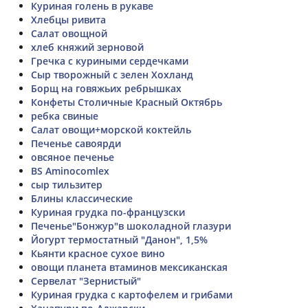
Куриная голень в рукаве
Хлебцы ривита
Салат овощной
хлеб княжий зерновой
Гречка с куриными сердечками
Сыр творожный с зелен Хохланд
Борщ на говяжьих ребрышках
Конфеты Столичные Красный Октябрь
ребка свиные
Салат овощи+морской коктейль
Печенье савоярди
овсяное печенье
BS Aminocomlex
сыр тильзитер
Блины классические
Куриная грудка по-французски
Печенье"Бонжур"в шоколадной глазури
Йогурт термостатный "Данон", 1,5%
Кьянти красное сухое вино
овощи планета втаминов мексиканская
Сервелат "Зернистый"
Куриная грудка с картофелем и грибами