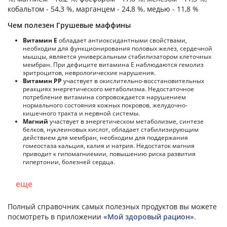
кобальтом - 54,3 %, марганцем - 24,8 %, медью - 11,8 %
Чем полезен Грушевые маффины
Витамин Е
обладает антиоксидантными свойствами,
необходим для функционирования половых желез, сердечной
мышцы, является универсальным стабилизатором клеточных
мембран. При дефиците витамина Е наблюдаются гемолиз
эритроцитов, неврологические нарушения.
Витамин РР
участвует в окислительно-восстановительных
реакциях энергетического метаболизма. Недостаточное
потребление витамина сопровождается нарушением
нормального состояния кожных покровов, желудочно-
кишечного тракта и нервной системы.
Магний
участвует в энергетическом метаболизме, синтезе
белков, нуклеиновых кислот, обладает стабилизирующим
действием для мембран, необходим для поддержания
гомеостаза кальция, калия и натрия. Недостаток магния
приводит к гипомагниемии, повышению риска развития
гипертонии, болезней сердца.
еще
Полный справочник самых полезных продуктов вы можете
посмотреть в приложении
«Мой здоровый рацион»
.