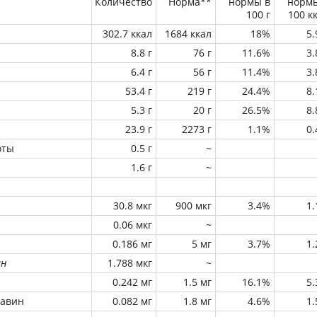
Количество
Норма**
нормы в
норм
100 г
100 к
302.7 ккал
1684 ккал
18%
5
8.8 г
76 г
11.6%
3
6.4 г
56 г
11.4%
3
53.4 г
219 г
24.4%
8
5.3 г
20 г
26.5%
8
23.9 г
2273 г
1.1%
0
оты
0.5 г
~
1.6 г
~
30.8 мкг
900 мкг
3.4%
1
0.06 мкг
~
0.186 мг
5 мг
3.7%
1
ин
1.788 мкг
~
0.242 мг
1.5 мг
16.1%
5
лавин
0.082 мг
1.8 мг
4.6%
1