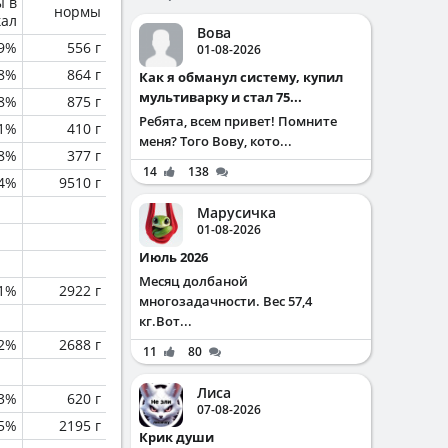
ы в
нормы
кал
Вова
.9%
556 г
01-08-2026
.8%
864 г
Как я обманул систему, купил
мультиварку и стал 75...
.8%
875 г
Ребята, всем привет! Помните
.1%
410 г
меня? Того Вову, кото...
.8%
377 г
14
138
.4%
9510 г
Марусичка
01-08-2026
Июль 2026
Месяц долбаной
.1%
2922 г
многозадачности. Вес 57,4
кг.Вот...
.2%
2688 г
11
80
Лиса
.3%
620 г
07-08-2026
.5%
2195 г
Крик души