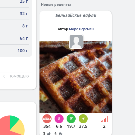
25 г
Новые рецепты
32 г
Бельгийские вафли
8 г
Автор
Море Перемен
64 г
100 г
те с помощью
354
6.6
19.7
37.5
2
3
6