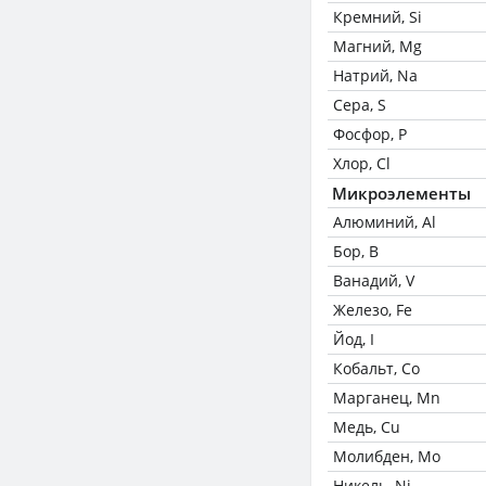
Кремний, Si
Магний, Mg
Натрий, Na
Сера, S
Фосфор, P
Хлор, Cl
Микроэлементы
Алюминий, Al
Бор, B
Ванадий, V
Железо, Fe
Йод, I
Кобальт, Co
Марганец, Mn
Медь, Cu
Молибден, Mo
Никель, Ni