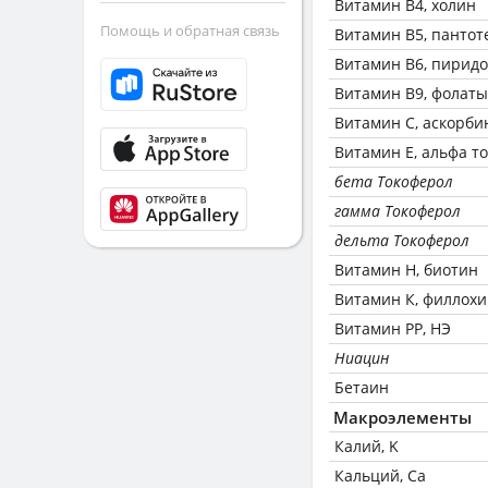
Витамин В4, холин
Помощь и обратная связь
Витамин В5, пантот
Витамин В6, пирид
Витамин В9, фолаты
Витамин C, аскорби
Витамин Е, альфа т
бета Токоферол
гамма Токоферол
дельта Токоферол
Витамин Н, биотин
Витамин К, филлох
Витамин РР, НЭ
Ниацин
Бетаин
Макроэлементы
Калий, K
Кальций, Ca