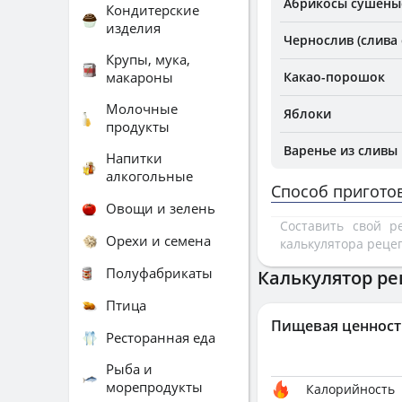
Абрикосы сушеные
Кондитерские
изделия
Чернослив (слива
Крупы, мука,
макароны
Какао-порошок
Молочные
Яблоки
продукты
Варенье из сливы
Напитки
алкогольные
Способ пригото
Овощи и зелень
Составить свой 
Орехи и семена
калькулятора реце
Полуфабрикаты
Калькулятор ре
Птица
Пищевая ценност
Ресторанная еда
Рыба и
морепродукты
Калорийность