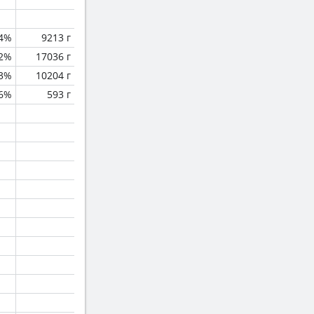
.4%
9213 г
.2%
17036 г
.3%
10204 г
.6%
593 г