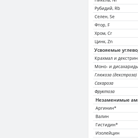
Рубидий, Rb
Селен, Se
Фтор, F
Хром, Cr
Цинк, Zn
Усвояемые углев
Крахмал и декстри
Моно- и дисахариды
Глюкоза (декстроза)
Сахароза
Фруктоза
Незаменимые ам
Аргинин*
Валин
Гистидин*
Изолейцин