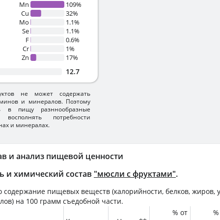
Mn
109%
Cu
32%
Mo
1.1%
Se
1.1%
F
0.6%
Cr
1%
Zn
17%
12.7
уктов не может содержать
минов и минералов. Поэтому
ть в пищу разннообразные
 восполнять потребности
нах и минералах.
ав и анализ пищевой ценности
ь и химический состав
"мюсли с фруктами"
.
 содержание пищевых веществ (калорийности, белков, жиров, у
лов) на
100 грамм
съедобной части.
% от
%