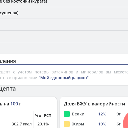
 без косточки (курага)
 сушеная)
вления
рецепт с учетом потерь витаминов и минералов вы може
птов в приложении
"Мой здоровый рацион"
.
цепта
ь на
100
г
Доля БЖУ в калорийности
Белки
12
%
9
г
% от РСП
302.7
ккал
20.1
%
Жиры
19
%
6
г