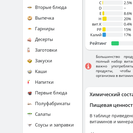
C
2.5%
Вторые блюда
D
~
E
8.6%
Выпечка
H
20%
вит.К
0.4%
Гарниры
PP
15%
Калий
17%
Десерты
Рейтинг
Заготовки
Большинство прод
Закуски
полный набор вита
важно употребля
Каши
продукты, чтобы
организма в витами
Напитки
Первые блюда
Химический сост
Полуфабрикаты
Пищевая ценност
Салаты
В таблице приведено
витаминов и минера
Соусы и заправки