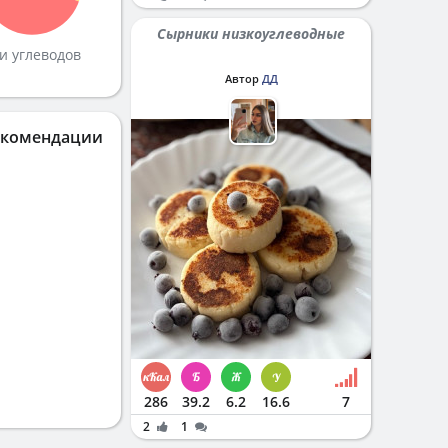
Сырники низкоуглеводные
и углеводов
Автор
ДД
екомендации
286
39.2
6.2
16.6
7
2
1