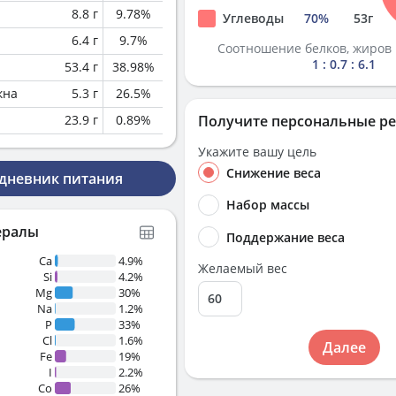
8.8
г
9.78
%
Углеводы
70
%
53
г
6.4
г
9.7
%
Соотношение белков, жиров 
1 : 0.7 : 6.1
53.4
г
38.98
%
кна
5.3
г
26.5
%
23.9
г
0.89
%
Получите персональные р
Укажите вашу цель
Снижение веса
 дневник питания
Набор массы
ералы
Поддержание веса
Ca
4.9%
Желаемый вес
Si
4.2%
Mg
30%
Na
1.2%
P
33%
Cl
1.6%
Далее
Fe
19%
I
2.2%
Co
26%