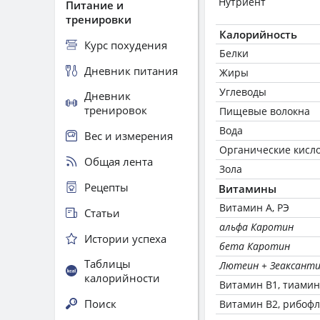
Нутриент
Питание и
тренировки
Калорийность
Курс похудения
Белки
Дневник питания
Жиры
Углеводы
Дневник
тренировок
Пищевые волокна
Вода
Вес и измерения
Органические кисл
Общая лента
Зола
Рецепты
Витамины
Витамин А, РЭ
Статьи
альфа Каротин
Истории успеха
бета Каротин
Таблицы
Лютеин + Зеаксант
калорийности
Витамин В1, тиамин
Поиск
Витамин В2, рибоф