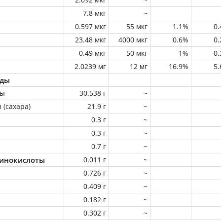
7.8 мкг
~
0.597 мкг
55 мкг
1.1%
0
23.48 мкг
4000 мкг
0.6%
0
0.49 мкг
50 мкг
1%
0
2.0239 мг
12 мг
16.9%
5
оды
ны
30.538 г
~
 (сахара)
21.9 г
~
0.3 г
~
0.3 г
~
0.7 г
~
инокислоты
0.011 г
~
0.726 г
~
0.409 г
~
0.182 г
~
0.302 г
~