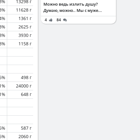
.3%
13298 г
Можно ведь излить душу?
.3%
11628 г
Думаю, можно.. Мы с муже...
.4%
1361 г
4
84
.3%
2625 г
.8%
3930 г
.8%
1158 г
.6%
498 г
.1%
24000 г
.1%
648 г
.6%
587 г
.6%
2060 г