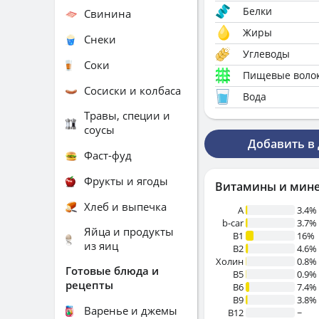
Белки
Свинина
Жиры
Снеки
Углеводы
Соки
Пищевые воло
Сосиски и колбаса
Вода
Травы, специи и
соусы
Добавить в
Фаст-фуд
Фрукты и ягоды
Витамины и мин
Хлеб и выпечка
A
3.4%
b-car
3.7%
Яйца и продукты
В1
16%
из яиц
B2
4.6%
Холин
0.8%
Готовые блюда и
B5
0.9%
рецепты
B6
7.4%
B9
3.8%
Варенье и джемы
B12
~