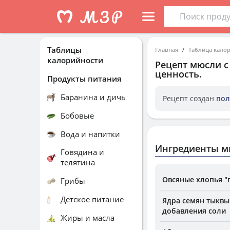
Таблицы
Главная
Таблица кало
калорийности
Рецепт
мюсли с
ценность.
Продукты питания
Баранина и дичь
Рецепт создан
пол
Бобовые
Вода и напитки
Ингредиенты м
Говядина и
телятина
Овсяные хлопья "
Грибы
Детское питание
Ядра семян тыквы
добавления соли
Жиры и масла