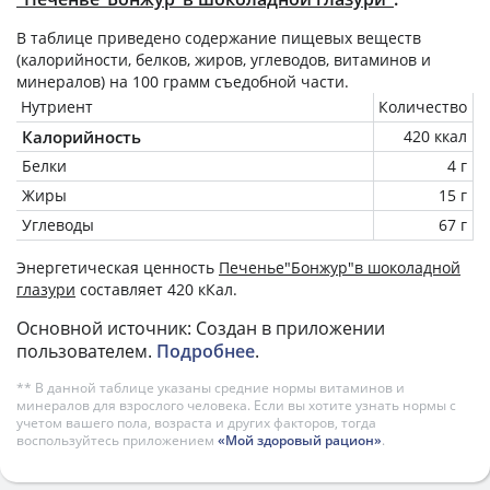
В таблице приведено содержание пищевых веществ
(калорийности, белков, жиров, углеводов, витаминов и
минералов) на
100 грамм
съедобной части.
Нутриент
Количество
Калорийность
420 ккал
Белки
4 г
Жиры
15 г
Углеводы
67 г
Энергетическая ценность
Печенье"Бонжур"в шоколадной
глазури
составляет 420 кКал.
Основной источник: Создан в приложении
пользователем.
Подробнее
.
** В данной таблице указаны средние нормы витаминов и
минералов для взрослого человека. Если вы хотите узнать нормы с
учетом вашего пола, возраста и других факторов, тогда
воспользуйтесь приложением
«Мой здоровый рацион»
.