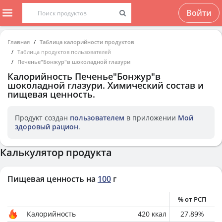
Войти
Главная
Таблица калорийности продуктов
Таблица продуктов пользователей
Печенье"Бонжур"в шоколадной глазури
Калорийность
Печенье"Бонжур"в
шоколадной глазури
. Химический состав и
пищевая ценность.
Продукт создан
пользователем
в приложении
Мой
здоровый рацион
.
Калькулятор продукта
Пищевая ценность на
100
г
% от РСП
Калорийность
420
ккал
27.89
%