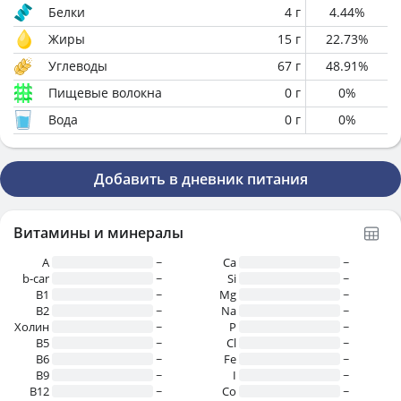
Белки
4
г
4.44
%
Жиры
15
г
22.73
%
Углеводы
67
г
48.91
%
Пищевые волокна
0
г
0
%
Вода
0
г
0
%
Добавить в дневник питания
Витамины и минералы
A
~
Ca
~
b-car
~
Si
~
В1
~
Mg
~
B2
~
Na
~
Холин
~
P
~
B5
~
Cl
~
B6
~
Fe
~
B9
~
I
~
B12
~
Co
~