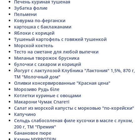
Печень куриная тушеная
Зубатка фолие
Пельмени
Ковурма по-фергански
картошка с баклажанами
Яблоки с корицей
Тушеный картофель с говяжей тушенкой
Морской коктель
Тесто на сметане для любой выпечки
Миланья творожок брусника
булочки с сахаром и корицей
Йогурт с лактулозой Клубника "Лактония" 1,5%, 870 г,
ТМ "Молочный дом"
Оливки консервированные "Красная цена"
Морозиво Рудь біле
Котлетки куриные с овощами
Макарони Чумак Спагеті
Салат из морской капусты с морковью "по-корейски"
Капучино
Сельдь слабосоленая филе кусочки в масле с луком,
200 г, ТМ "Премия"
банановое пюре
Казеин MYPROTEIN