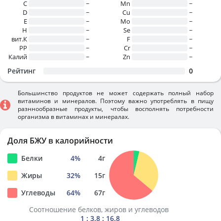
C
~
Mn
~
D
~
Cu
~
E
~
Mo
~
H
~
Se
~
вит.К
~
F
~
PP
~
Cr
~
Калий
~
Zn
~
Рейтинг
0
Большинство продуктов не может содержать полный набор
витаминов и минералов. Поэтому важно употреблять в пищу
разннообразные продукты, чтобы восполнять потребности
организма в витаминах и минералах.
Доля БЖУ в калорийности
Белки
4
%
4
г
Жиры
32
%
15
г
Углеводы
64
%
67
г
Соотношение белков, жиров и углеводов
1 : 3.8 : 16.8