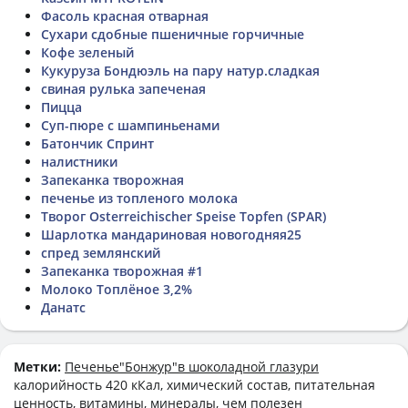
Фасоль красная отварная
Сухари сдобные пшеничные горчичные
Кофе зеленый
Кукуруза Бондюэль на пару натур.сладкая
свиная рулька запеченая
Пицца
Суп-пюре с шампиньенами
Батончик Спринт
налистники
Запеканка творожная
печенье из топленого молока
Творог Osterreichischer Speise Topfen (SPAR)
Шарлотка мандариновая новогодняя25
спред землянский
Запеканка творожная #1
Молоко Топлёное 3,2%
Данатс
Метки:
Печенье"Бонжур"в шоколадной глазури
калорийность 420 кКал, химический состав, питательная
ценность, витамины, минералы, чем полезен