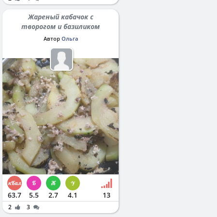
Жареный кабачок с
творогом и базиликом
Автор
Ольга
63.7
5.5
2.7
4.1
13
2
3