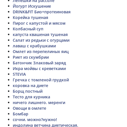
Лепешки на рассоле
Йогурт Искушение
DRINK&FIT Био+протеиновая
Корейка тушеная
Пирог с капустой и мясом
Колбасный суп
капуста квашеная тушеная
Салат из редьки с огурцами
лаваш с крабушками
Омлет из перепелиных яиц
Риет из скумбрии
Батончик Злаковый заряд
Икра мойвы с креветками
STEVIA
Гречка с томленой грудкой
коровка на диете
Борщ постный
Тесто для курника
ничего лишнего. меренги
Овощи в омлете
Бомбар
сочни. можно?нужно!
индолина ветчина диетическая.