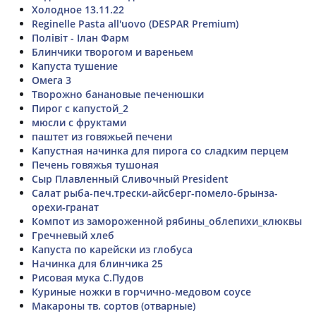
Холодное 13.11.22
Reginelle Pasta all'uovo (DESPAR Premium)
Полівіт - Ілан Фарм
Блинчики творогом и вареньем
Капуста тушение
Омега 3
Творожно банановые печенюшки
Пирог с капустой_2
мюсли с фруктами
паштет из говяжьей печени
Капустная начинка для пирога со сладким перцем
Печень говяжья тушоная
Сыр Плавленный Сливочный President
Салат рыба-печ.трески-айсберг-помело-брынза-
орехи-гранат
Компот из замороженной рябины_облепихи_клюквы
Гречневый хлеб
Капуста по карейски из глобуса
Начинка для блинчика 25
Рисовая мука С.Пудов
Куриные ножки в горчично-медовом соусе
Макароны тв. сортов (отварные)