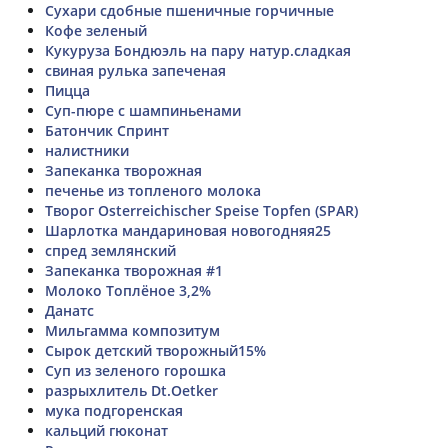
Сухари сдобные пшеничные горчичные
Кофе зеленый
Кукуруза Бондюэль на пару натур.сладкая
свиная рулька запеченая
Пицца
Суп-пюре с шампиньенами
Батончик Спринт
налистники
Запеканка творожная
печенье из топленого молока
Творог Osterreichischer Speise Topfen (SPAR)
Шарлотка мандариновая новогодняя25
спред землянский
Запеканка творожная #1
Молоко Топлёное 3,2%
Данатс
Мильгамма композитум
Сырок детский творожный15%
Суп из зеленого горошка
разрыхлитель Dt.Oetker
мука подгоренская
кальций гюконат