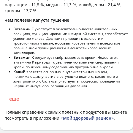
марганцем - 11,8 %, медью - 11,3 %, молибденом - 21,4 %,
хромом - 13,7 %
Чем полезен Капуста тушение
Витамин С
участвует в окислительно-восстановительных
реакциях, функционировании иммунной системы, способствует
усвоению железа. Дефицит приводит к рыхлости и
кровоточивости десен, носовым кровотечениям вследствие
повышенной проницаемости и ломкости кровеносных
капилляров.
Витамин К
регулирует свёртываемость крови. Недостаток
витамина К приводит к увеличению времени свертывания
крови, пониженному содержанию протромбина в крови.
Калий
является основным внутриклеточным ионом,
принимающим участие в регуляции водного, кислотного и
электролитного баланса, участвует в процессах проведения
нервных импульсов, регуляции давления.
еще
Полный справочник самых полезных продуктов вы можете
посмотреть в приложении
«Мой здоровый рацион»
.