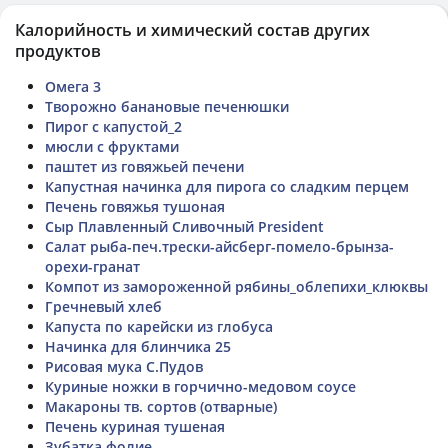
Калорийность и химический состав других
продуктов
Омега 3
Творожно банановые печенюшки
Пирог с капустой_2
мюсли с фруктами
паштет из говяжьей печени
Капустная начинка для пирога со сладким перцем
Печень говяжья тушоная
Сыр Плавленный Сливочный President
Салат рыба-печ.трески-айсберг-помело-брынза-
орехи-гранат
Компот из замороженной рябины_облепихи_клюквы
Гречневый хлеб
Капуста по карейски из глобуса
Начинка для блинчика 25
Рисовая мука С.Пудов
Куриные ножки в горчично-медовом соусе
Макароны тв. сортов (отварные)
Печень куриная тушеная
Зубатка фолие