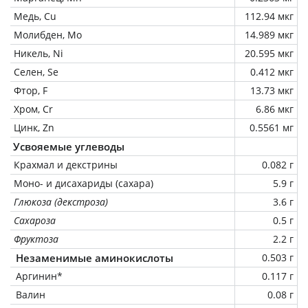
Медь, Cu
112.94 мкг
Молибден, Mo
14.989 мкг
Никель, Ni
20.595 мкг
Селен, Se
0.412 мкг
Фтор, F
13.73 мкг
Хром, Cr
6.86 мкг
Цинк, Zn
0.5561 мг
Усвояемые углеводы
Крахмал и декстрины
0.082 г
Моно- и дисахариды (сахара)
5.9 г
Глюкоза (декстроза)
3.6 г
Сахароза
0.5 г
Фруктоза
2.2 г
Незаменимые аминокислоты
0.503 г
Аргинин*
0.117 г
Валин
0.08 г