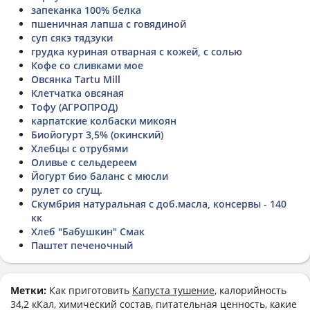
запеканка 100% белка
пшеничная лапша с говядиной
суп сякэ тядзуки
грудка куриная отварная с кожей, с солью
Кофе со сливками мое
Овсянка Tartu Mill
Клетчатка овсяная
Тофу (АГРОПРОД)
карпатские колбаски микоян
Биойогурт 3,5% (окинский)
Хлебцы с отрубями
Оливье с сельдереем
Йогурт био баланс с мюсли
рулет со сгущ.
Скумбрия натуральная с доб.масла, консервы - 140
кк
Хлеб "Бабушкин" Смак
Паштет печеночный
Метки:
Как приготовить
Капуста тушение
, калорийность
34,2 кКал, химический состав, питательная ценность, какие