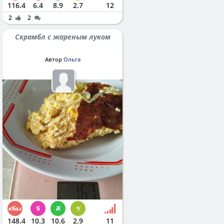
116.4
6.4
8.9
2.7
12
2
2
Скрамбл с жареным луком
Автор
Ольга
148.4
10.3
10.6
2.9
11