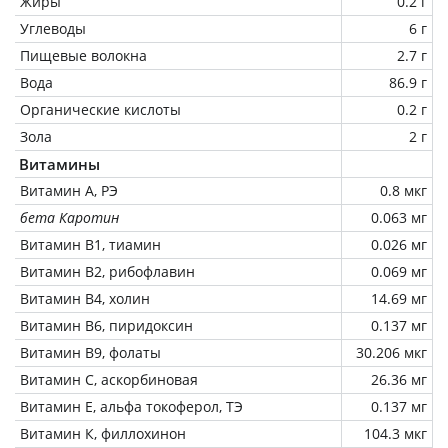
Жиры
0.2 г
Углеводы
6 г
Пищевые волокна
2.7 г
Вода
86.9 г
Органические кислоты
0.2 г
Зола
2 г
Витамины
Витамин А, РЭ
0.8 мкг
бета Каротин
0.063 мг
Витамин В1, тиамин
0.026 мг
Витамин В2, рибофлавин
0.069 мг
Витамин В4, холин
14.69 мг
Витамин В6, пиридоксин
0.137 мг
Витамин В9, фолаты
30.206 мкг
Витамин C, аскорбиновая
26.36 мг
Витамин Е, альфа токоферол, ТЭ
0.137 мг
Витамин К, филлохинон
104.3 мкг