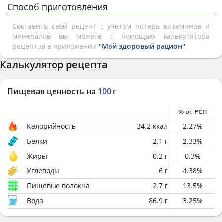
Способ приготовления
Составить свой рецепт с учетом потерь витаминов и
минералов вы можете с помощью калькулятора
рецептов в приложении
"Мой здоровый рацион"
.
Калькулятор рецепта
Пищевая ценность на
100
г
% от РСП
Калорийность
34.2
ккал
2.27
%
Белки
2.1
г
2.33
%
Жиры
0.2
г
0.3
%
Углеводы
6
г
4.38
%
Пищевые волокна
2.7
г
13.5
%
Вода
86.9
г
3.25
%