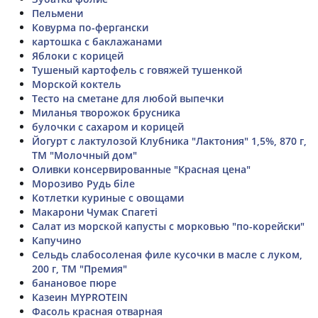
Пельмени
Ковурма по-фергански
картошка с баклажанами
Яблоки с корицей
Тушеный картофель с говяжей тушенкой
Морской коктель
Тесто на сметане для любой выпечки
Миланья творожок брусника
булочки с сахаром и корицей
Йогурт с лактулозой Клубника "Лактония" 1,5%, 870 г,
ТМ "Молочный дом"
Оливки консервированные "Красная цена"
Морозиво Рудь біле
Котлетки куриные с овощами
Макарони Чумак Спагеті
Салат из морской капусты с морковью "по-корейски"
Капучино
Сельдь слабосоленая филе кусочки в масле с луком,
200 г, ТМ "Премия"
банановое пюре
Казеин MYPROTEIN
Фасоль красная отварная