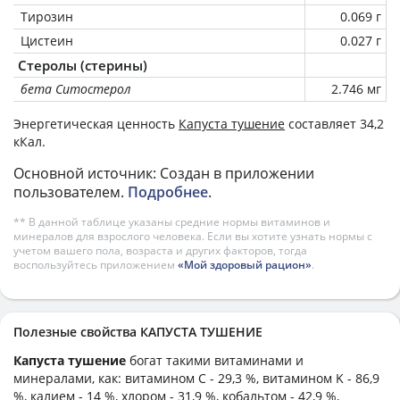
Тирозин
0.069 г
Цистеин
0.027 г
Стеролы (стерины)
бета Ситостерол
2.746 мг
Энергетическая ценность
Капуста тушение
составляет 34,2
кКал.
Основной источник: Создан в приложении
пользователем.
Подробнее
.
** В данной таблице указаны средние нормы витаминов и
минералов для взрослого человека. Если вы хотите узнать нормы с
учетом вашего пола, возраста и других факторов, тогда
воспользуйтесь приложением
«Мой здоровый рацион»
.
Полезные свойства КАПУСТА ТУШЕНИЕ
Капуста тушение
богат такими витаминами и
минералами, как: витамином C - 29,3 %, витамином K - 86,9
%, калием - 14 %, хлором - 31,9 %, кобальтом - 42,9 %,