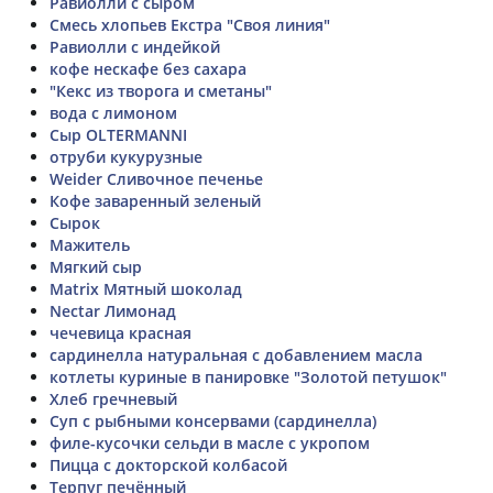
Равиолли с сыром
Смесь хлопьев Екстра "Своя линия"
Равиолли с индейкой
кофе нескафе без сахара
"Кекс из творога и сметаны"
вода с лимоном
Сыр OLTERMANNI
отруби кукурузные
Weider Сливочное печенье
Кофе заваренный зеленый
Сырок
Мажитель
Мягкий сыр
Matrix Мятный шоколад
Nectar Лимонад
чечевица красная
сардинелла натуральная с добавлением масла
котлеты куриные в панировке "Золотой петушок"
Хлеб гречневый
Суп с рыбными консервами (сардинелла)
филе-кусочки сельди в масле с укропом
Пицца с докторской колбасой
Терпуг печённый