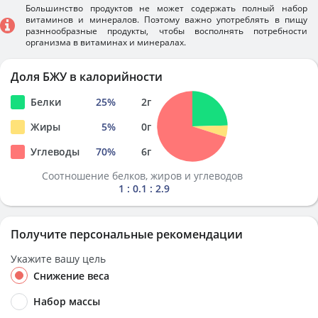
Большинство продуктов не может содержать полный набор
витаминов и минералов. Поэтому важно употреблять в пищу
разннообразные продукты, чтобы восполнять потребности
организма в витаминах и минералах.
Доля БЖУ в калорийности
Белки
25
%
2
г
Жиры
5
%
0
г
Углеводы
70
%
6
г
Соотношение белков, жиров и углеводов
1 : 0.1 : 2.9
Получите персональные рекомендации
Укажите вашу цель
Снижение веса
Набор массы