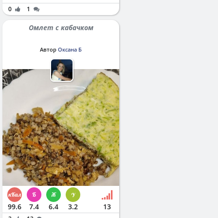
0
1
Омлет с кабачком
Автор
Оксана Б
99.6
7.4
6.4
3.2
13