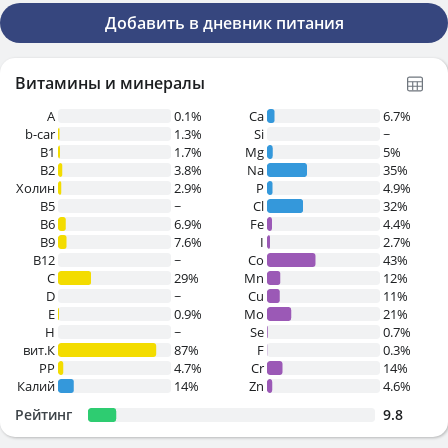
Добавить в дневник питания
Витамины и минералы
A
0.1%
Ca
6.7%
b-car
1.3%
Si
~
В1
1.7%
Mg
5%
B2
3.8%
Na
35%
Холин
2.9%
P
4.9%
B5
~
Cl
32%
B6
6.9%
Fe
4.4%
B9
7.6%
I
2.7%
B12
~
Co
43%
C
29%
Mn
12%
D
~
Cu
11%
E
0.9%
Mo
21%
H
~
Se
0.7%
вит.К
87%
F
0.3%
PP
4.7%
Cr
14%
Калий
14%
Zn
4.6%
Рейтинг
9.8