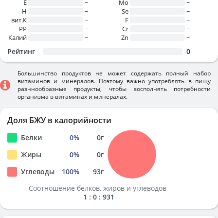
E
~
Mo
~
H
~
Se
~
вит.К
~
F
~
PP
~
Cr
~
Калий
~
Zn
~
Рейтинг
0
Большинство продуктов не может содержать полный набор
витаминов и минералов. Поэтому важно употреблять в пищу
разннообразные продукты, чтобы восполнять потребности
организма в витаминах и минералах.
Доля БЖУ в калорийности
Белки
0
%
0
г
Жиры
0
%
0
г
Углеводы
100
%
93
г
Соотношение белков, жиров и углеводов
1 : 0 : 931