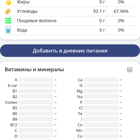
Жиры
0
г
0
%
Углеводы
93.1
г
67.96
%
Пищевые волокна
0
г
0
%
Вода
0
г
0
%
Добавить в дневник питания
Витамины и минералы
A
~
Ca
~
b-car
~
Si
~
В1
~
Mg
~
B2
~
Na
~
Холин
~
P
~
B5
~
Cl
~
B6
~
Fe
~
B9
~
I
~
B12
~
Co
~
C
~
Mn
~
D
~
Cu
~