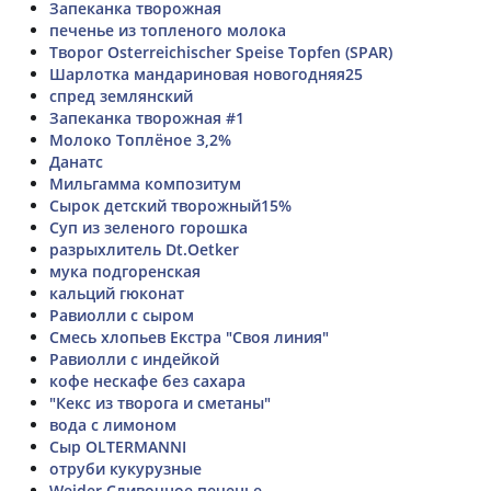
Запеканка творожная
печенье из топленого молока
Творог Osterreichischer Speise Topfen (SPAR)
Шарлотка мандариновая новогодняя25
спред землянский
Запеканка творожная #1
Молоко Топлёное 3,2%
Данатс
Мильгамма композитум
Сырок детский творожный15%
Суп из зеленого горошка
разрыхлитель Dt.Oetker
мука подгоренская
кальций гюконат
Равиолли с сыром
Смесь хлопьев Екстра "Своя линия"
Равиолли с индейкой
кофе нескафе без сахара
"Кекс из творога и сметаны"
вода с лимоном
Сыр OLTERMANNI
отруби кукурузные
Weider Сливочное печенье