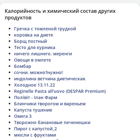
Калорийность и химический состав других
продуктов
Гречка с томленой грудкой
коровка на диете
Борщ постный
Тесто для курника
ничего лишнего. меренги
Овощи в омлете
Бомбар
сочни. можно?нужно!
индолина ветчина диетическая.
Холодное 13.11.22
Reginelle Pasta all'uovo (DESPAR Premium)
Полівіт - Ілан Фарм
Блинчики творогом и вареньем
Капуста тушение
Омега 3
Творожно банановые печенюшки
Пирог с капустой_2
мюсли с фруктами