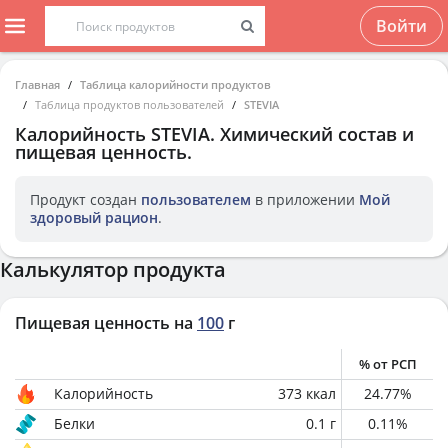
Войти
Главная
Таблица калорийности продуктов
Таблица продуктов пользователей
STEVIA
Калорийность
STEVIA
. Химический состав и
пищевая ценность.
Продукт создан
пользователем
в приложении
Мой
здоровый рацион
.
Калькулятор продукта
Пищевая ценность на
100
г
% от РСП
Калорийность
373
ккал
24.77
%
Белки
0.1
г
0.11
%