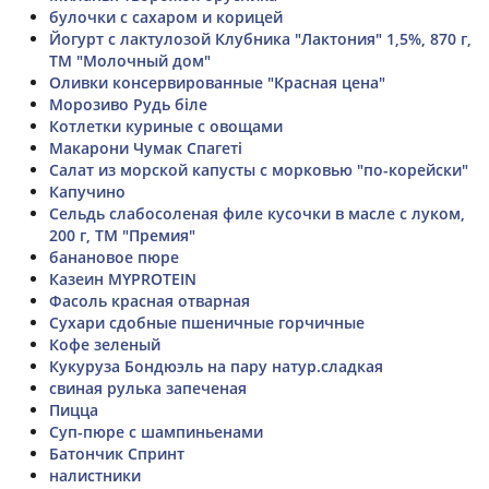
булочки с сахаром и корицей
Йогурт с лактулозой Клубника "Лактония" 1,5%, 870 г,
ТМ "Молочный дом"
Оливки консервированные "Красная цена"
Морозиво Рудь біле
Котлетки куриные с овощами
Макарони Чумак Спагеті
Салат из морской капусты с морковью "по-корейски"
Капучино
Сельдь слабосоленая филе кусочки в масле с луком,
200 г, ТМ "Премия"
банановое пюре
Казеин MYPROTEIN
Фасоль красная отварная
Сухари сдобные пшеничные горчичные
Кофе зеленый
Кукуруза Бондюэль на пару натур.сладкая
свиная рулька запеченая
Пицца
Суп-пюре с шампиньенами
Батончик Спринт
налистники