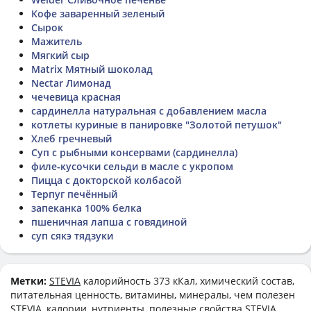
Кофе заваренный зеленый
Сырок
Мажитель
Мягкий сыр
Matrix Мятный шоколад
Nectar Лимонад
чечевица красная
сардинелла натуральная с добавлением масла
котлеты куриные в панировке "Золотой петушок"
Хлеб гречневый
Суп с рыбными консервами (сардинелла)
филе-кусочки сельди в масле с укропом
Пицца с докторской колбасой
Терпуг печённый
запеканка 100% белка
пшеничная лапша с говядиной
суп сякэ тядзуки
Метки:
STEVIA
калорийность 373 кКал, химический состав,
питательная ценность, витамины, минералы, чем полезен
STEVIA, калории, нутриенты, полезные свойства STEVIA