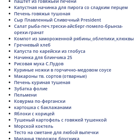
паштет из говяжьей печени
Капустная начинка для пирога со сладким перцем
Печень говяжья тушоная
Сыр Плавленный Сливочный President
Салат рыба-печ.трески-айсберг-помело-брынза-
орехи-гранат
Компот из замороженной рябины_облепихи_клюквы
Гречневый хлеб
Капуста по карейски из глобуса
Начинка для блинчика 25
Рисовая мука С.Пудов
Куриные ножки в горчично-медовом соусе
Макароны тв. сортов (отварные)
Печень куриная тушеная
Зубатка фолие
Пельмени
Ковурма по-фергански
картошка с баклажанами
Яблоки с корицей
Тушеный картофель с говяжей тушенкой
Морской коктель
Тесто на сметане для любой выпечки
Миланья творожок брусника