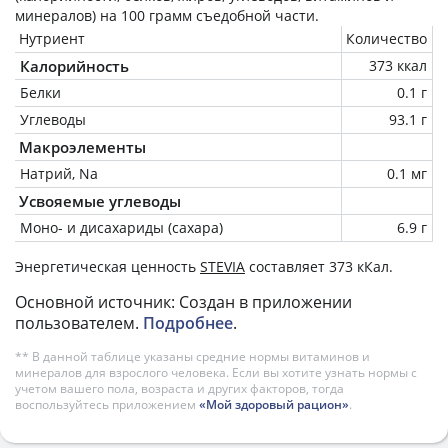
минералов) на
100 грамм
съедобной части.
Нутриент
Количество
Калорийность
373 ккал
Белки
0.1 г
Углеводы
93.1 г
Макроэлементы
Натрий, Na
0.1 мг
Усвояемые углеводы
Моно- и дисахариды (сахара)
6.9 г
Энергетическая ценность
STEVIA
составляет 373 кКал.
Основной источник: Создан в приложении
пользователем.
Подробнее
.
** В данной таблице указаны средние нормы витаминов и
минералов для взрослого человека. Если вы хотите узнать нормы с
учетом вашего пола, возраста и других факторов, тогда
воспользуйтесь приложением
«Мой здоровый рацион»
.