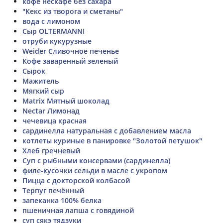
кофе нескафе без сахара
"Кекс из творога и сметаны"
вода с лимоном
Сыр OLTERMANNI
отруби кукурузные
Weider Сливочное печенье
Кофе заваренный зеленый
Сырок
Мажитель
Мягкий сыр
Matrix Мятный шоколад
Nectar Лимонад
чечевица красная
сардинелла натуральная с добавлением масла
котлеты куриные в панировке "Золотой петушок"
Хлеб гречневый
Суп с рыбными консервами (сардинелла)
филе-кусочки сельди в масле с укропом
Пицца с докторской колбасой
Терпуг печённый
запеканка 100% белка
пшеничная лапша с говядиной
суп сякэ тядзуки