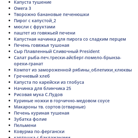
Капуста тушение
Омега 3
Творожно банановые печенюшки
Пирог с капустой_2
мюсли с фруктами
паштет из говяжьей печени
Капустная начинка для пирога со сладким перцем
Печень говяжья тушоная
Сыр Плавленный Сливочный President
Салат рыба-печ.трески-айсберг-помело-брынза-
орехи-гранат
Компот из замороженной рябины_облепихи_клюквы
Гречневый хлеб
Капуста по карейски из глобуса
Начинка для блинчика 25
Рисовая мука С.Пудов
Куриные ножки в горчично-медовом соусе
Макароны тв. сортов (отварные)
Печень куриная тушеная
Зубатка фолие
Пельмени
Ковурма по-фергански
картошка с баклажанами