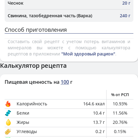
Чеснок
20 г
Свинина, тазобедренная часть (Варка)
240 г
Способ приготовления
Составить свой рецепт с учетом потерь витаминов и
минералов вы можете с помощью калькулятора
рецептов в приложении
"Мой здоровый рацион"
.
Калькулятор рецепта
Пищевая ценность на
100
г
% от РСП
Калорийность
164.6
ккал
10.93
%
Белки
10.4
г
11.56
%
Жиры
13.7
г
20.76
%
Углеводы
0.2
г
0.15
%