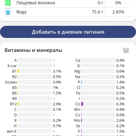
Пищевые волокна
0
г
0
%
Вода
75.6
г
2.83
%
Добавить в дневник питания
Витамины и минералы
A
~
Ca
0.4%
b-car
~
Si
0.1%
В1
3.1%
Mg
0.6%
B2
0.5%
Na
0.2%
Холин
0.9%
P
1.4%
B5
1%
Cl
0.2%
B6
1.5%
Fe
0.5%
B9
~
I
0.2%
B12
2.9%
Co
6.3%
C
0.1%
Mn
0.4%
D
~
Cu
0.9%
E
0.2%
Mo
2.6%
H
0.7%
Se
0.2%
вит.К
~
F
1.5%