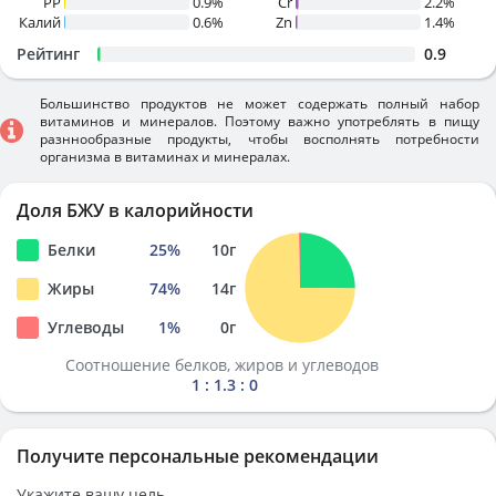
PP
0.9%
Cr
2.2%
Калий
0.6%
Zn
1.4%
Рейтинг
0.9
Большинство продуктов не может содержать полный набор
витаминов и минералов. Поэтому важно употреблять в пищу
разннообразные продукты, чтобы восполнять потребности
организма в витаминах и минералах.
Доля БЖУ в калорийности
Белки
25
%
10
г
Жиры
74
%
14
г
Углеводы
1
%
0
г
Соотношение белков, жиров и углеводов
1 : 1.3 : 0
Получите персональные рекомендации
Укажите вашу цель