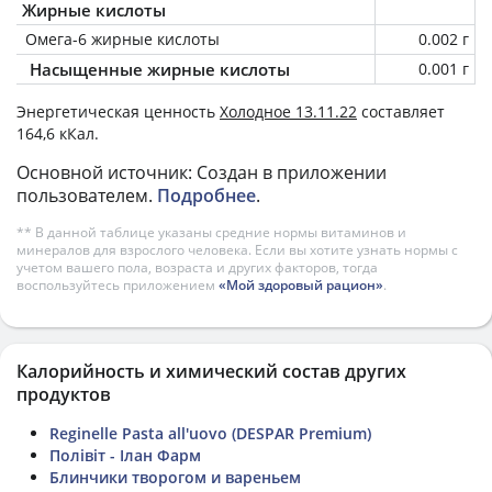
Жирные кислоты
Омега-6 жирные кислоты
0.002 г
Насыщенные жирные кислоты
0.001 г
Энергетическая ценность
Холодное 13.11.22
составляет
164,6 кКал.
Основной источник: Создан в приложении
пользователем.
Подробнее
.
** В данной таблице указаны средние нормы витаминов и
минералов для взрослого человека. Если вы хотите узнать нормы с
учетом вашего пола, возраста и других факторов, тогда
воспользуйтесь приложением
«Мой здоровый рацион»
.
Калорийность и химический состав других
продуктов
Reginelle Pasta all'uovo (DESPAR Premium)
Полівіт - Ілан Фарм
Блинчики творогом и вареньем