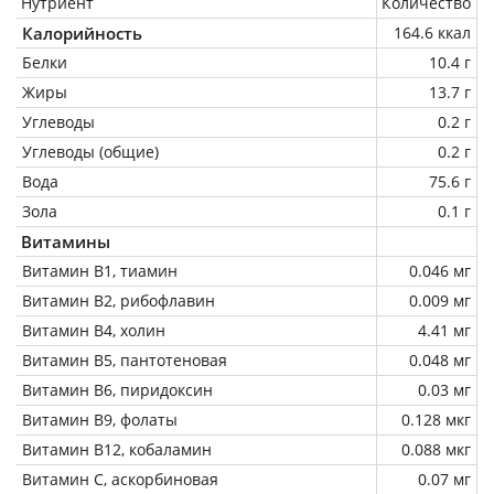
Нутриент
Количество
Калорийность
164.6 ккал
Белки
10.4 г
Жиры
13.7 г
Углеводы
0.2 г
Углеводы (общие)
0.2 г
Вода
75.6 г
Зола
0.1 г
Витамины
Витамин В1, тиамин
0.046 мг
Витамин В2, рибофлавин
0.009 мг
Витамин В4, холин
4.41 мг
Витамин В5, пантотеновая
0.048 мг
Витамин В6, пиридоксин
0.03 мг
Витамин В9, фолаты
0.128 мкг
Витамин В12, кобаламин
0.088 мкг
Витамин C, аскорбиновая
0.07 мг