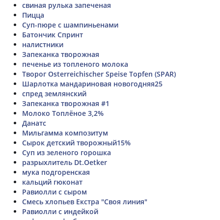
свиная рулька запеченая
Пицца
Суп-пюре с шампиньенами
Батончик Спринт
налистники
Запеканка творожная
печенье из топленого молока
Творог Osterreichischer Speise Topfen (SPAR)
Шарлотка мандариновая новогодняя25
спред землянский
Запеканка творожная #1
Молоко Топлёное 3,2%
Данатс
Мильгамма композитум
Сырок детский творожный15%
Суп из зеленого горошка
разрыхлитель Dt.Oetker
мука подгоренская
кальций гюконат
Равиолли с сыром
Смесь хлопьев Екстра "Своя линия"
Равиолли с индейкой