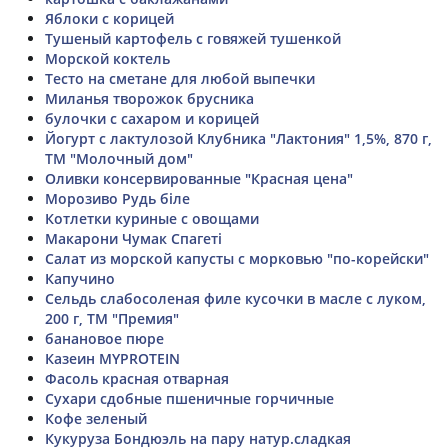
Яблоки с корицей
Тушеный картофель с говяжей тушенкой
Морской коктель
Тесто на сметане для любой выпечки
Миланья творожок брусника
булочки с сахаром и корицей
Йогурт с лактулозой Клубника "Лактония" 1,5%, 870 г,
ТМ "Молочный дом"
Оливки консервированные "Красная цена"
Морозиво Рудь біле
Котлетки куриные с овощами
Макарони Чумак Спагеті
Салат из морской капусты с морковью "по-корейски"
Капучино
Сельдь слабосоленая филе кусочки в масле с луком,
200 г, ТМ "Премия"
банановое пюре
Казеин MYPROTEIN
Фасоль красная отварная
Сухари сдобные пшеничные горчичные
Кофе зеленый
Кукуруза Бондюэль на пару натур.сладкая