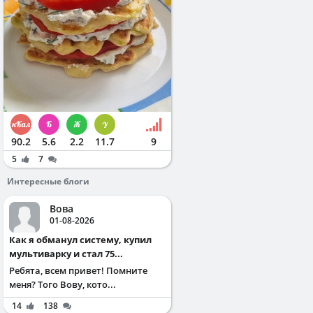
90.2
5.6
2.2
11.7
9
5
7
Интересные блоги
Вова
01-08-2026
Как я обманул систему, купил
мультиварку и стал 75...
Ребята, всем привет! Помните
меня? Того Вову, кото...
14
138