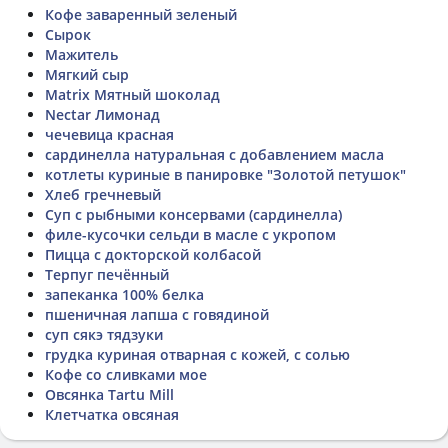
Кофе заваренный зеленый
Сырок
Мажитель
Мягкий сыр
Matrix Мятный шоколад
Nectar Лимонад
чечевица красная
сардинелла натуральная с добавлением масла
котлеты куриные в панировке "Золотой петушок"
Хлеб гречневый
Суп с рыбными консервами (сардинелла)
филе-кусочки сельди в масле с укропом
Пицца с докторской колбасой
Терпуг печённый
запеканка 100% белка
пшеничная лапша с говядиной
суп сякэ тядзуки
грудка куриная отварная с кожей, с солью
Кофе со сливками мое
Овсянка Tartu Mill
Клетчатка овсяная