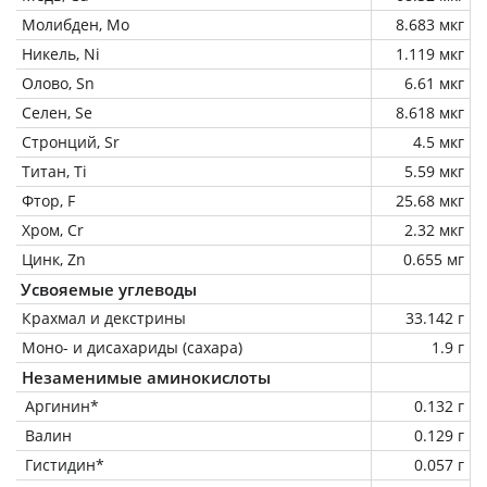
Молибден, Mo
8.683 мкг
Никель, Ni
1.119 мкг
Олово, Sn
6.61 мкг
Селен, Se
8.618 мкг
Стронций, Sr
4.5 мкг
Титан, Ti
5.59 мкг
Фтор, F
25.68 мкг
Хром, Cr
2.32 мкг
Цинк, Zn
0.655 мг
Усвояемые углеводы
Крахмал и декстрины
33.142 г
Моно- и дисахариды (сахара)
1.9 г
Незаменимые аминокислоты
Аргинин*
0.132 г
Валин
0.129 г
Гистидин*
0.057 г