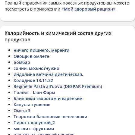
Полный справочник самых полезных продуктов вы можете
посмотреть в приложении
«Мой здоровый рацион»
.
Калорийность и химический состав других
продуктов
ничего лишнего. меренги
Овощи в омлете
Бомбар
сочни. можно?нужно!
индолина ветчина диетическая.
Холодное 13.11.22
Reginelle Pasta all'uovo (DESPAR Premium)
Полівіт - Ілан Фарм
Блинчики творогом и вареньем
Капуста тушение
Омега 3
Творожно банановые печенюшки
Пирог с капустой_2
мюсли с фруктами
паштет из говяжьей печени