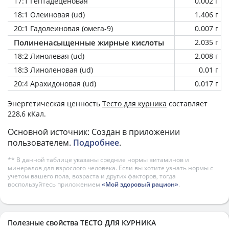
17:1 Гептадеценовая
0.002 г
18:1 Олеиновая (ud)
1.406 г
20:1 Гадолеиновая (омега-9)
0.007 г
Полиненасыщенные жирные кислоты
2.035 г
18:2 Линолевая (ud)
2.008 г
18:3 Линоленовая (ud)
0.01 г
20:4 Арахидоновая (ud)
0.017 г
Энергетическая ценность
Тесто для курника
составляет
228,6 кКал.
Основной источник: Создан в приложении
пользователем.
Подробнее
.
** В данной таблице указаны средние нормы витаминов и
минералов для взрослого человека. Если вы хотите узнать нормы с
учетом вашего пола, возраста и других факторов, тогда
воспользуйтесь приложением
«Мой здоровый рацион»
.
Полезные свойства ТЕСТО ДЛЯ КУРНИКА