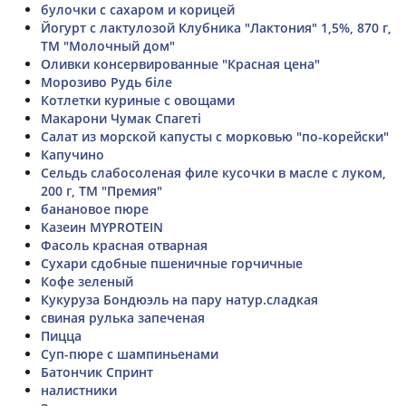
булочки с сахаром и корицей
Йогурт с лактулозой Клубника "Лактония" 1,5%, 870 г,
ТМ "Молочный дом"
Оливки консервированные "Красная цена"
Морозиво Рудь біле
Котлетки куриные с овощами
Макарони Чумак Спагеті
Салат из морской капусты с морковью "по-корейски"
Капучино
Сельдь слабосоленая филе кусочки в масле с луком,
200 г, ТМ "Премия"
банановое пюре
Казеин MYPROTEIN
Фасоль красная отварная
Сухари сдобные пшеничные горчичные
Кофе зеленый
Кукуруза Бондюэль на пару натур.сладкая
свиная рулька запеченая
Пицца
Суп-пюре с шампиньенами
Батончик Спринт
налистники