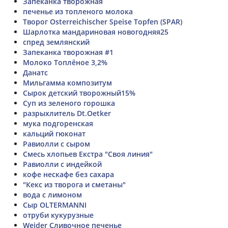
Запеканка творожная
печенье из топленого молока
Творог Osterreichischer Speise Topfen (SPAR)
Шарлотка мандариновая новогодняя25
спред землянский
Запеканка творожная #1
Молоко Топлёное 3,2%
Данатс
Мильгамма композитум
Сырок детский творожный15%
Суп из зеленого горошка
разрыхлитель Dt.Oetker
мука подгоренская
кальций гюконат
Равиолли с сыром
Смесь хлопьев Екстра "Своя линия"
Равиолли с индейкой
кофе нескафе без сахара
"Кекс из творога и сметаны"
вода с лимоном
Сыр OLTERMANNI
отруби кукурузные
Weider Сливочное печенье