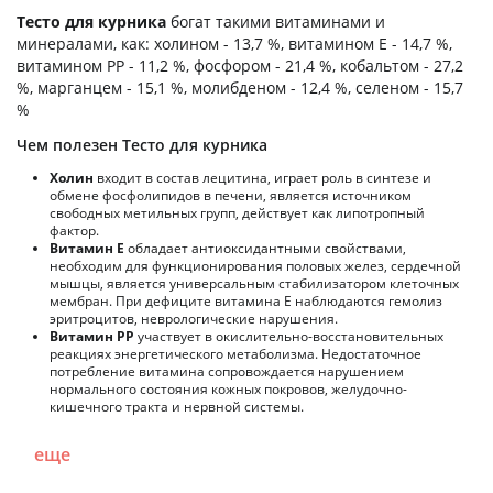
Тесто для курника
богат такими витаминами и
минералами, как: холином - 13,7 %, витамином E - 14,7 %,
витамином PP - 11,2 %, фосфором - 21,4 %, кобальтом - 27,2
%, марганцем - 15,1 %, молибденом - 12,4 %, селеном - 15,7
%
Чем полезен Тесто для курника
Холин
входит в состав лецитина, играет роль в синтезе и
обмене фосфолипидов в печени, является источником
свободных метильных групп, действует как липотропный
фактор.
Витамин Е
обладает антиоксидантными свойствами,
необходим для функционирования половых желез, сердечной
мышцы, является универсальным стабилизатором клеточных
мембран. При дефиците витамина Е наблюдаются гемолиз
эритроцитов, неврологические нарушения.
Витамин РР
участвует в окислительно-восстановительных
реакциях энергетического метаболизма. Недостаточное
потребление витамина сопровождается нарушением
нормального состояния кожных покровов, желудочно-
кишечного тракта и нервной системы.
еще