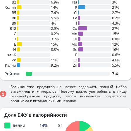
B2
6.9%
Na
3%
Холин
14%
P
21%
B5
7.4%
Cl
2.7%
B6
5.5%
Fe
6.2%
B9
4%
I
4.3%
B12
2.9%
Co
27%
C
0.2%
Mn
15%
D
3.7%
Cu
6.8%
E
15%
Mo
12%
H
8.8%
Se
16%
вит.К
~
F
0.6%
PP
11%
Cr
4.6%
Калий
9.2%
Zn
5.5%
Рейтинг
7.4
Большинство продуктов не может содержать полный набор
витаминов и минералов. Поэтому важно употреблять в пищу
разннообразные продукты, чтобы восполнять потребности
организма в витаминах и минералах.
Доля БЖУ в калорийности
Белки
14
%
8
г