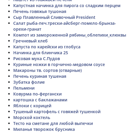
Капустная начинка для пирога со сладким перцем
Печень говяжья тушоная
Сыр Плавленный Сливочный President
Салат рыба-печ.трески-айсберг-помело-брынза-
орехи-гранат
Компот из замороженной рябины_облепихи_клюквы
Гречневый хлеб
Капуста по карейски из глобуса
Начинка для блинчика 25
Рисовая мука С.Пудов
Куриные ножки в горчично-медовом соусе
Макароны тв. сортов (отварные)
Печень куриная тушеная
Зубатка фолие
Пельмени
Ковурма по-фергански
картошка с баклажанами
Яблоки с корицей
Тушеный картофель с говяжей тушенкой
Морской коктель
Тесто на сметане для любой выпечки
Миланья творожок брусника