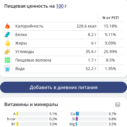
Пищевая ценность на
100
г
% от РСП
Калорийность
228.6
ккал
15.18
%
Белки
8.2
г
9.11
%
Жиры
6
г
9.09
%
Углеводы
35.6
г
25.99
%
Пищевые волокна
1.7
г
8.5
%
Вода
52.2
г
1.95
%
Добавить в дневник питания
Витамины и минералы
A
5.1%
Ca
9.7%
b-car
0.2%
Si
6.8%
В1
5.5%
Mg
3.5%