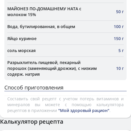
МАЙОНЕЗ ПО-ДОМАШНЕМУ НАТА с
50 г
молоком 15%
Вода, бутилированная, в общем
100 г
Яйцо куриное
150 г
соль морская
5 г
Разрыхлитель пищевой, пекарный
порошок (заменяющий дрожжи), с низким
10 г
содерж. натрия
Способ приготовления
Составить свой рецепт с учетом потерь витаминов и
минералов вы можете с помощью калькулятора
рецептов в приложении
"Мой здоровый рацион"
.
Калькулятор рецепта