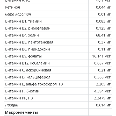
Витамин А, РЭ
46.1 мкг
Ретинол
0.044 мг
бета Каротин
0.01 мг
Витамин В1, тиамин
0.083 мг
Витамин В2, рибофлавин
0.125 мг
Витамин В4, холин
68.41 мг
Витамин В5, пантотеновая
0.37 мг
Витамин В6, пиридоксин
0.11 мг
Витамин В9, фолаты
16.141 мкг
Витамин В12, кобаламин
0.087 мкг
Витамин C, аскорбиновая
0.21 мг
Витамин D, кальциферол
0.368 мкг
Витамин Е, альфа токоферол, ТЭ
2.205 мг
Витамин Н, биотин
4.394 мкг
Витамин РР, НЭ
2.2479 мг
Ниацин
0.614 мг
Макроэлементы