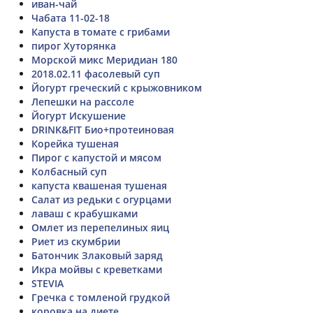
иван-чай
Чабата 11-02-18
Капуста в томате с грибами
пирог Хуторянка
Морской микс Меридиан 180
2018.02.11 фасолевый суп
Йогурт греческий с крыжовником
Лепешки на рассоле
Йогурт Искушение
DRINK&FIT Био+протеиновая
Корейка тушеная
Пирог с капустой и мясом
Колбасный суп
капуста квашеная тушеная
Салат из редьки с огурцами
лаваш с крабушками
Омлет из перепелиных яиц
Риет из скумбрии
Батончик Злаковый заряд
Икра мойвы с креветками
STEVIA
Гречка с томленой грудкой
коровка на диете