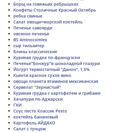
Борщ на говяжьих ребрышках
Конфеты Столичные Красный Октябрь
ребка свиные
Салат овощи+морской коктейль
Печенье савоярди
овсяное печенье
BS Aminocomlex
сыр тильзитер
Блины классические
Куриная грудка по-французски
Печенье"Бонжур"в шоколадной глазури
Йогурт термостатный "Данон", 1,5%
Кьянти красное сухое вино
овощи планета втаминов мексиканская
Сервелат "Зернистый"
Куриная грудка с картофелем и грибами
Хачапури по-Аджарски
ГХИ
Соус песто Классик Pesto
коктейль банановый
Картофель АЙДАХО
Салат с тунцом