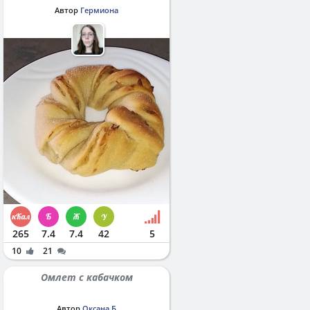
Автор
Гермиона
265
7.4
7.4
42
5
10
21
Омлет с кабачком
Автор
Оксана Б