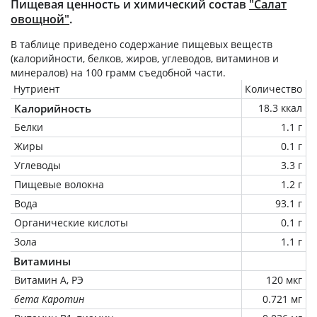
Пищевая ценность и химический состав
"Салат
овощной"
.
В таблице приведено содержание пищевых веществ
(калорийности, белков, жиров, углеводов, витаминов и
минералов) на
100 грамм
съедобной части.
Нутриент
Количество
Калорийность
18.3 ккал
Белки
1.1 г
Жиры
0.1 г
Углеводы
3.3 г
Пищевые волокна
1.2 г
Вода
93.1 г
Органические кислоты
0.1 г
Зола
1.1 г
Витамины
Витамин А, РЭ
120 мкг
бета Каротин
0.721 мг