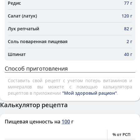
Редис
77 г
Салат (латук)
120 г
Лук репчатый
82 г
Соль поваренная пищевая
2 г
Шпинат
40 г
Способ приготовления
Составить свой рецепт с учетом потерь витаминов и
минералов вы можете с помощью калькулятора
рецептов в приложении
"Мой здоровый рацион"
.
Калькулятор рецепта
Пищевая ценность на
100
г
% от РСП