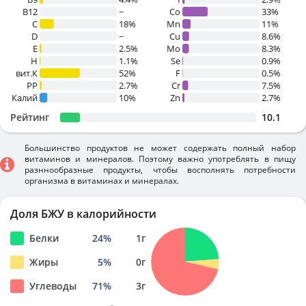
B12
~
Co
33%
C
18%
Mn
11%
D
~
Cu
8.6%
E
2.5%
Mo
8.3%
H
1.1%
Se
0.9%
вит.К
52%
F
0.5%
PP
2.7%
Cr
7.5%
Калий
10%
Zn
2.7%
Рейтинг
10.1
Большинство продуктов не может содержать полный набор
витаминов и минералов. Поэтому важно употреблять в пищу
разннообразные продукты, чтобы восполнять потребности
организма в витаминах и минералах.
Доля БЖУ в калорийности
Белки
24
%
1
г
Жиры
5
%
0
г
Углеводы
71
%
3
г