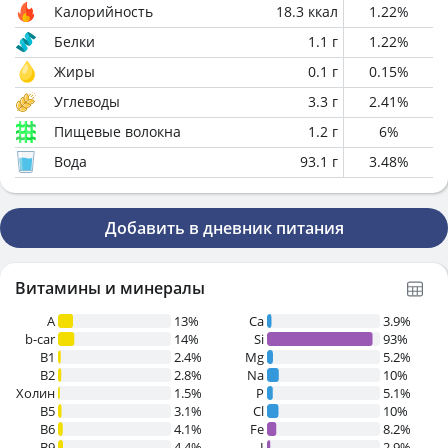
Калорийность
18.3
ккал
1.22
%
Белки
1.1
г
1.22
%
Жиры
0.1
г
0.15
%
Углеводы
3.3
г
2.41
%
Пищевые волокна
1.2
г
6
%
Вода
93.1
г
3.48
%
Добавить в дневник питания
Витамины и минералы
A
13%
Ca
3.9%
b-car
14%
Si
93%
В1
2.4%
Mg
5.2%
B2
2.8%
Na
10%
Холин
1.5%
P
5.1%
B5
3.1%
Cl
10%
B6
4.1%
Fe
8.2%
B9
4.4%
I
2.9%