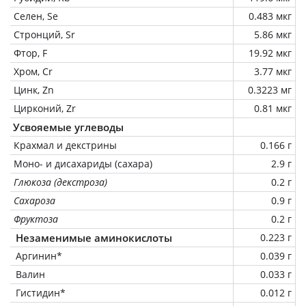
Селен, Se
0.483 мкг
Стронций, Sr
5.86 мкг
Фтор, F
19.92 мкг
Хром, Cr
3.77 мкг
Цинк, Zn
0.3223 мг
Цирконий, Zr
0.81 мкг
Усвояемые углеводы
Крахмал и декстрины
0.166 г
Моно- и дисахариды (сахара)
2.9 г
Глюкоза (декстроза)
0.2 г
Сахароза
0.9 г
Фруктоза
0.2 г
Незаменимые аминокислоты
0.223 г
Аргинин*
0.039 г
Валин
0.033 г
Гистидин*
0.012 г