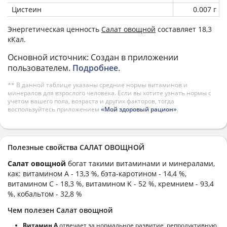
Цистеин
0.007 г
Энергетическая ценность
Салат овощной
составляет 18,3
кКал.
Основной источник: Создан в приложении
пользователем.
Подробнее
.
** В данной таблице указаны средние нормы витаминов и
минералов для взрослого человека. Если вы хотите узнать нормы с
учетом вашего пола, возраста и других факторов, тогда
воспользуйтесь приложением
«Мой здоровый рацион»
.
Полезные свойства САЛАТ ОВОЩНОЙ
Салат овощной
богат такими витаминами и минералами,
как: витамином А - 13,3 %, бэта-каротином - 14,4 %,
витамином C - 18,3 %, витамином K - 52 %, кремнием - 93,4
%, кобальтом - 32,8 %
Чем полезен Салат овощной
Витамин А
отвечает за нормальное развитие, репродуктивную