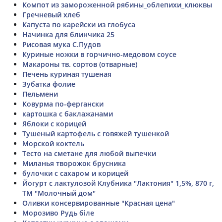
Компот из замороженной рябины_облепихи_клюквы
Гречневый хлеб
Капуста по карейски из глобуса
Начинка для блинчика 25
Рисовая мука С.Пудов
Куриные ножки в горчично-медовом соусе
Макароны тв. сортов (отварные)
Печень куриная тушеная
Зубатка фолие
Пельмени
Ковурма по-фергански
картошка с баклажанами
Яблоки с корицей
Тушеный картофель с говяжей тушенкой
Морской коктель
Тесто на сметане для любой выпечки
Миланья творожок брусника
булочки с сахаром и корицей
Йогурт с лактулозой Клубника "Лактония" 1,5%, 870 г,
ТМ "Молочный дом"
Оливки консервированные "Красная цена"
Морозиво Рудь біле