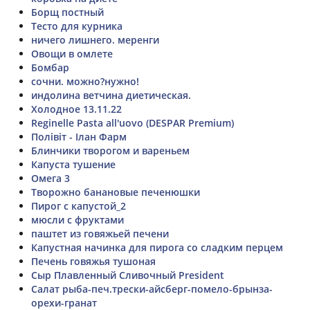
Борщ постный
Тесто для курника
ничего лишнего. меренги
Овощи в омлете
Бомбар
сочни. можно?нужно!
индолина ветчина диетическая.
Холодное 13.11.22
Reginelle Pasta all'uovo (DESPAR Premium)
Полівіт - Ілан Фарм
Блинчики творогом и вареньем
Капуста тушение
Омега 3
Творожно банановые печенюшки
Пирог с капустой_2
мюсли с фруктами
паштет из говяжьей печени
Капустная начинка для пирога со сладким перцем
Печень говяжья тушоная
Сыр Плавленный Сливочный President
Салат рыба-печ.трески-айсберг-помело-брынза-
орехи-гранат