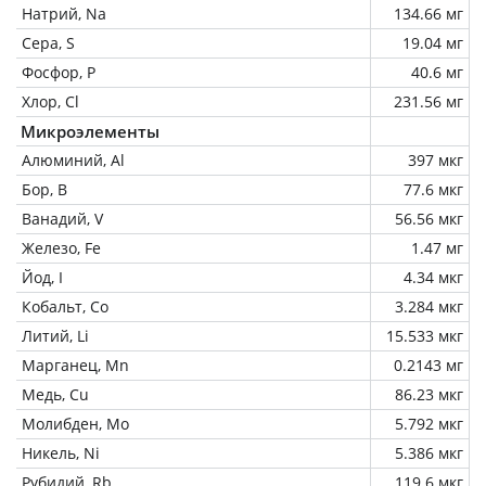
Натрий, Na
134.66 мг
Сера, S
19.04 мг
Фосфор, P
40.6 мг
Хлор, Cl
231.56 мг
Микроэлементы
Алюминий, Al
397 мкг
Бор, B
77.6 мкг
Ванадий, V
56.56 мкг
Железо, Fe
1.47 мг
Йод, I
4.34 мкг
Кобальт, Co
3.284 мкг
Литий, Li
15.533 мкг
Марганец, Mn
0.2143 мг
Медь, Cu
86.23 мкг
Молибден, Mo
5.792 мкг
Никель, Ni
5.386 мкг
Рубидий, Rb
119.6 мкг