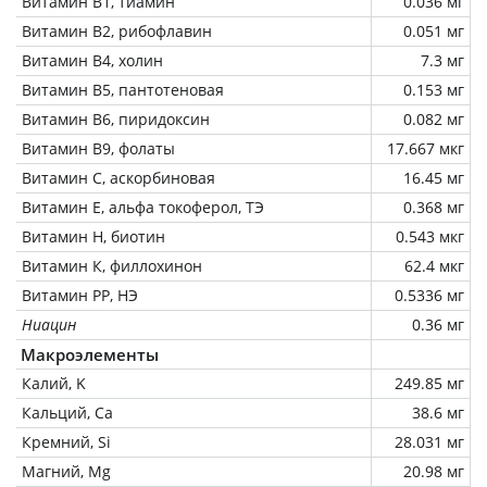
Витамин В1, тиамин
0.036 мг
Витамин В2, рибофлавин
0.051 мг
Витамин В4, холин
7.3 мг
Витамин В5, пантотеновая
0.153 мг
Витамин В6, пиридоксин
0.082 мг
Витамин В9, фолаты
17.667 мкг
Витамин C, аскорбиновая
16.45 мг
Витамин Е, альфа токоферол, ТЭ
0.368 мг
Витамин Н, биотин
0.543 мкг
Витамин К, филлохинон
62.4 мкг
Витамин РР, НЭ
0.5336 мг
Ниацин
0.36 мг
Макроэлементы
Калий, K
249.85 мг
Кальций, Ca
38.6 мг
Кремний, Si
28.031 мг
Магний, Mg
20.98 мг