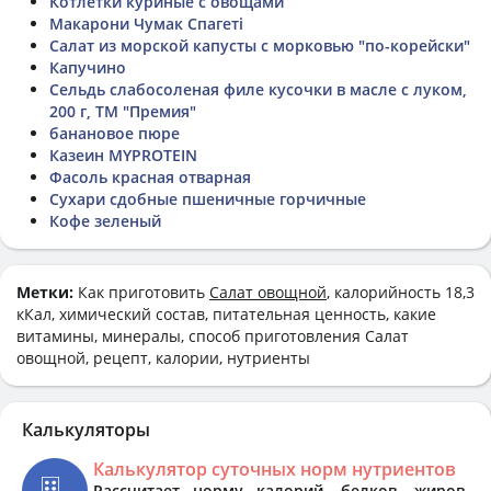
Котлетки куриные с овощами
Макарони Чумак Спагеті
Салат из морской капусты с морковью "по-корейски"
Капучино
Сельдь слабосоленая филе кусочки в масле с луком,
200 г, ТМ "Премия"
банановое пюре
Казеин MYPROTEIN
Фасоль красная отварная
Сухари сдобные пшеничные горчичные
Кофе зеленый
Метки:
Как приготовить
Салат овощной
, калорийность 18,3
кКал, химический состав, питательная ценность, какие
витамины, минералы, способ приготовления Салат
овощной, рецепт, калории, нутриенты
Калькуляторы
Калькулятор суточных норм нутриентов
Рассчитает норму калорий, белков, жиров,