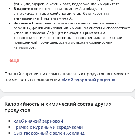
функцию, здоровье кожи и глаз, поддержание иммунитета.
В-каротин
является провитамином А и обладает
антиоксидантными свойствами. 6 мкг бета-каротина
эквивалентны 1 мкг витамина А.
Витамин С
участвует в окислительно-восстановительных
реакциях, функционировании иммунной системы, способствует
усвоению железа. Дефицит приводит к рыхлости и
кровоточивости десен, носовым кровотечениям вследствие
повышенной проницаемости и ломкости кровеносных
капилляров.
еще
Полный справочник самых полезных продуктов вы можете
посмотреть в приложении
«Мой здоровый рацион»
.
Калорийность и химический состав других
продуктов
хлеб княжий зерновой
Гречка с куриными сердечками
Сыр творожный с зелен Хохланд