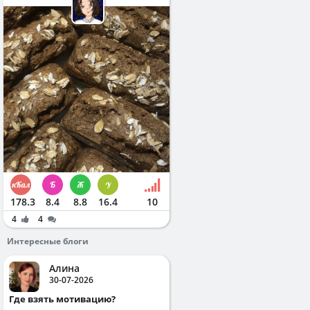
178.3
8.4
8.8
16.4
10
4
4
Интересные блоги
Алина
30-07-2026
Где взять мотивацию?