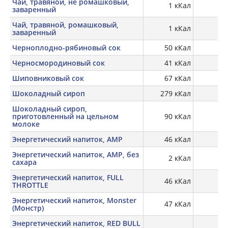
Чай, травяной, не ромашковый,
1 кКал
заваренный
Чай, травяной, ромашковый,
1 кКал
заваренный
Черноплодно-рябиновый сок
50 кКал
Черносмородиновый сок
41 кКал
Шиповниковый сок
67 кКал
Шоколадный сироп
279 кКал
Шоколадный сироп,
приготовленный на цельном
90 кКал
3,
молоке
Энергетический напиток, AMP
46 кКал
0,
Энергетический напиток, AMP, без
2 кКал
сахара
Энергетический напиток, FULL
46 кКал
0,
THROTTLE
Энергетический напиток, Monster
47 кКал
0,
(Монстр)
Энергетический напиток, RED BULL