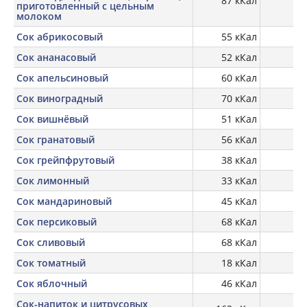
87 кКал
3,
приготовленный с цельным
молоком
Сок абрикосовый
55 кКал
Сок ананасовый
52 кКал
Сок апельсиновый
60 кКал
Сок виноградный
70 кКал
Сок вишнёвый
51 кКал
Сок гранатовый
56 кКал
Сок грейпфрутовый
38 кКал
Сок лимонный
33 кКал
Сок мандариновый
45 кКал
Сок персиковый
68 кКал
Сок сливовый
68 кКал
Сок томатный
18 кКал
Сок яблочный
46 кКал
Сок-напиток и цитрусовых,