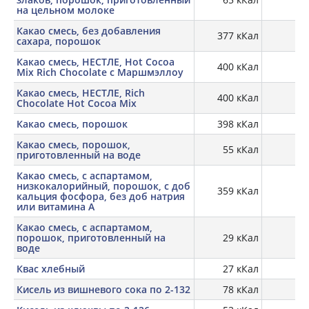
на цельном молоке
Какао смесь, без добавления
377 кКал
15,
сахара, порошок
Какао смесь, НЕСТЛЕ, Hot Cocoa
400 кКал
Mix Rich Chocolate с Маршмэллоу
Какао смесь, НЕСТЛЕ, Rich
400 кКал
Chocolate Hot Cocoa Mix
Какао смесь, порошок
398 кКал
6,
Какао смесь, порошок,
55 кКал
0,
приготовленный на воде
Какао смесь, с аспартамом,
низкокалорийный, порошок, с доб
359 кКал
25
кальция фосфора, без доб натрия
или витамина A
Какао смесь, с аспартамом,
порошок, приготовленный на
29 кКал
1,
воде
Квас хлебный
27 кКал
Кисель из вишневого сока по 2-132
78 кКал