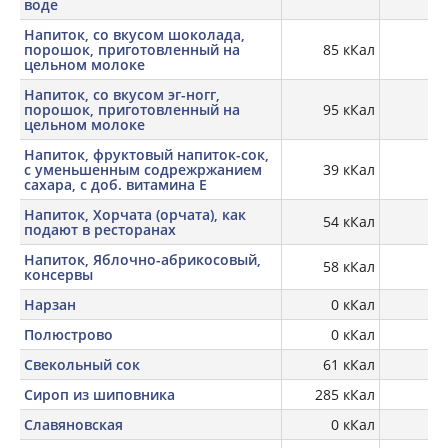
воде
Напиток, со вкусом шоколада,
порошок, приготовленный на
85 кКал
3,
цельном молоке
Напиток, со вкусом эг-ногг,
порошок, приготовленный на
95 кКал
2,
цельном молоке
Напиток, фруктовый напиток-сок,
с уменьшенным содрежржанием
39 кКал
сахара, с доб. витамина E
Напиток, Хорчата (орчата), как
54 кКал
0,
подают в ресторанах
Напиток, Яблочно-абрикосовый,
58 кКал
консервы
Нарзан
0 кКал
Полюстрово
0 кКал
Свекольный сок
61 кКал
Сироп из шиповника
285 кКал
Славяновская
0 кКал