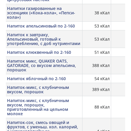
Напитки газированные на
эссенциях («Кока-кола», «Пепси-
38 кКал
кола»)
Напиток апельсиновый по 2-160
53 кКал
Напиток к завтраку,
Апельсиновый, готовый к
53 кКал
употреблению, с доб нутриентами
Напиток клюквенный по 2-160
51 кКал
Напиток микс, QUAKER OATS,
GATORADE, со вкусом апельсина,
388 кКал
порошок
Напиток яблочный по 2-160
54 кКал
Напиток-микс, с клубничным
389 кКал
вкусом, порошок
Напиток-микс, с клубничным
вкусом, порошок,
88 кКал
приготовленный на цельном
молоке
Напиток-сок, смесь овощей и
фруктов, с уменьш. кол. калорий,