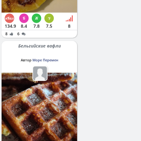
134.9
8.4
7.8
7.5
8
8
6
Бельгийские вафли
Автор
Море Перемен