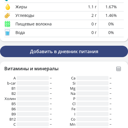
Жиры
1.1
г
1.67
%
Углеводы
2
г
1.46
%
Пищевые волокна
0
г
0
%
Вода
0
г
0
%
Добавить в дневник питания
Витамины и минералы
A
~
Ca
~
b-car
~
Si
~
В1
~
Mg
~
B2
~
Na
~
Холин
~
P
~
B5
~
Cl
~
B6
~
Fe
~
B9
~
I
~
B12
~
Co
~
C
~
Mn
~