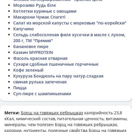
Морозиво Рудь біле
Котлетки куриные с овощами
Макарони Чумак Спагеті
Салат из морской капусты с морковью "по-корейски"
Капучино
Сельдь слабосоленая филе кусочки в масле с луком,
200 г, ТМ "Премия"
банановое пюре
Казеин MYPROTEIN
Фасоль красная отварная
Сухари сдобные пшеничные горчичные
Кофе зеленый
Кукуруза Бондюэль на пару натур.сладкая
свиная рулька запеченая
Пицца
Суп-пюре с шампиньенами
Метки:
Борщ на говяжьих ребрышках
калорийность 23,8
кКал, химический состав, питательная ценность, витамины,
минералы, чем полезен Борщ на говяжьих ребрышках,
калории, нутриенты, полезные свойства Борщ на говяжьих