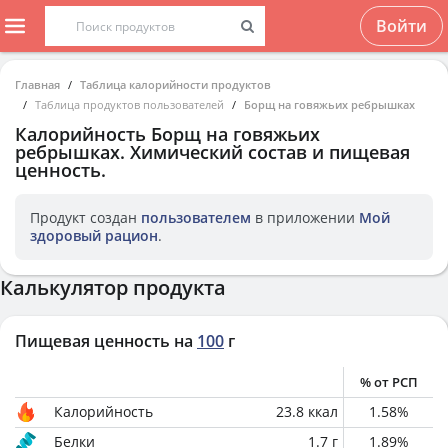
Войти
Главная
Таблица калорийности продуктов
Таблица продуктов пользователей
Борщ на говяжьих ребрышках
Калорийность
Борщ на говяжьих
ребрышках
. Химический состав и пищевая
ценность.
Продукт создан
пользователем
в приложении
Мой
здоровый рацион
.
Калькулятор продукта
Пищевая ценность на
100
г
% от РСП
Калорийность
23.8
ккал
1.58
%
Белки
1.7
г
1.89
%