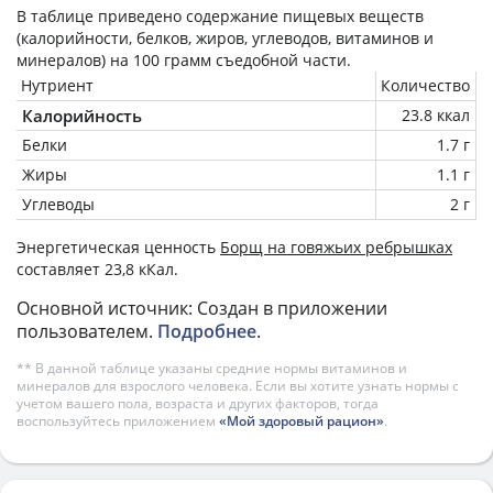
В таблице приведено содержание пищевых веществ
(калорийности, белков, жиров, углеводов, витаминов и
минералов) на
100 грамм
съедобной части.
Нутриент
Количество
Калорийность
23.8 ккал
Белки
1.7 г
Жиры
1.1 г
Углеводы
2 г
Энергетическая ценность
Борщ на говяжьих ребрышках
составляет 23,8 кКал.
Основной источник: Создан в приложении
пользователем.
Подробнее
.
** В данной таблице указаны средние нормы витаминов и
минералов для взрослого человека. Если вы хотите узнать нормы с
учетом вашего пола, возраста и других факторов, тогда
воспользуйтесь приложением
«Мой здоровый рацион»
.