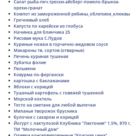
Салат рыба-печ.трески-айсберг-помело-брынза-
орехи-гранат
Компот из замороженной рябины_облепихи_клюквы
Гречневый хлеб
Капуста по карейски из глобуса
Начинка для блинчика 25
Рисовая мука С.Пудов
Куриные ножки в горчично-медовом соусе
Макароны тв. сортов (отварные)
Печень куриная тушеная
Зубатка фолие
Пельмени
Ковурма по-фергански
картошка с баклажанами
Яблоки с корицей
Тушеный картофель с говяжей тушенкой
Морской коктель
Тесто на сметане для любой выпечки
Миланья творожок брусника
булочки с сахаром и корицей
Йогурт с лактулозой Клубника "Лактония" 1,5%, 870 г,
ТМ "Молочный дом"
Оливки консервированные "Красная цена"