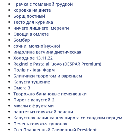
Гречка с томленой грудкой
коровка на диете
Борщ постный
Тесто для курника
ничего лишнего. меренги
Овощи в омлете
Бомбар
сочни. можно?нужно!
индолина ветчина диетическая.
Холодное 13.11.22
Reginelle Pasta all'uovo (DESPAR Premium)
Полівіт - Ілан Фарм
Блинчики творогом и вареньем
Капуста тушение
Омега 3
Творожно банановые печенюшки
Пирог с капустой_2
мюсли с фруктами
паштет из говяжьей печени
Капустная начинка для пирога со сладким перцем
Печень говяжья тушоная
Сыр Плавленный Сливочный President