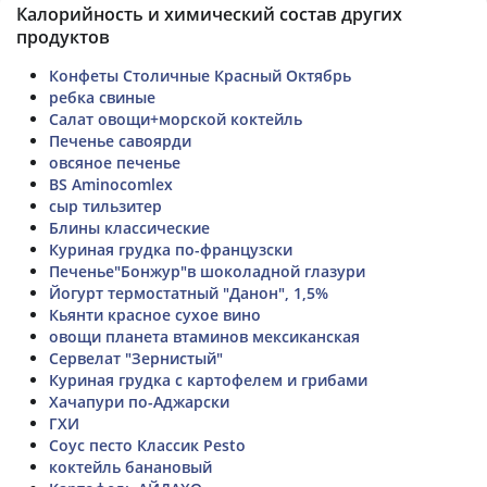
Калорийность и химический состав других
продуктов
Конфеты Столичные Красный Октябрь
ребка свиные
Салат овощи+морской коктейль
Печенье савоярди
овсяное печенье
BS Aminocomlex
сыр тильзитер
Блины классические
Куриная грудка по-французски
Печенье"Бонжур"в шоколадной глазури
Йогурт термостатный "Данон", 1,5%
Кьянти красное сухое вино
овощи планета втаминов мексиканская
Сервелат "Зернистый"
Куриная грудка с картофелем и грибами
Хачапури по-Аджарски
ГХИ
Соус песто Классик Pesto
коктейль банановый