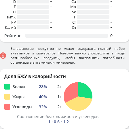
D
~
Cu
~
E
~
Mo
~
H
~
Se
~
вит.К
~
F
~
PP
~
Cr
~
Калий
~
Zn
~
Рейтинг
0
Большинство продуктов не может содержать полный набор
витаминов и минералов. Поэтому важно употреблять в пищу
разннообразные продукты, чтобы восполнять потребности
организма в витаминах и минералах.
Доля БЖУ в калорийности
Белки
28
%
2
г
Жиры
40
%
1
г
Углеводы
32
%
2
г
Соотношение белков, жиров и углеводов
1 : 0.6 : 1.2