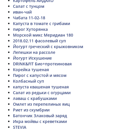
Картофель АЙДАХО
Салат с тунцом
иван-чай
Чабата 11-02-18
Капуста в томате с грибами
пирог Хуторянка
Морской микс Меридиан 180
2018.02.11 фасолевый суп
Йогурт греческий с крыжовником
Лепешки на рассоле
Йогурт Искушение
DRINK&FIT Био+протеиновая
Корейка тушеная
Пирог с капустой и мясом
Колбасный суп
капуста квашеная тушеная
Салат из редьки с огурцами
лаваш с крабушками
Омлет из перепелиных яиц
Риет из скумбрии
Батончик Злаковый заряд
Икра мойвы с креветками
STEVIA