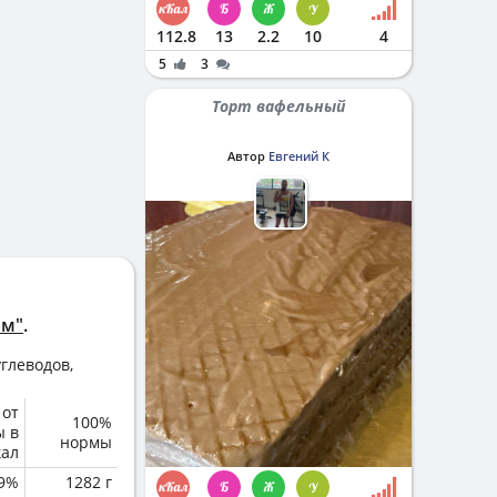
112.8
13
2.2
10
4
5
3
Торт вафельный
Автор
Евгений К
ом"
.
глеводов,
 от
100%
ы в
нормы
кал
.9%
1282 г