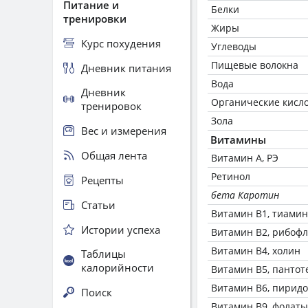
Питание и
Белки
тренировки
Жиры
Курс похудения
Углеводы
Пищевые волокна
Дневник питания
Вода
Дневник
Органические кисл
тренировок
Зола
Вес и измерения
Витамины
Общая лента
Витамин А, РЭ
Ретинол
Рецепты
бета Каротин
Статьи
Витамин В1, тиамин
Истории успеха
Витамин В2, рибоф
Витамин В4, холин
Таблицы
калорийности
Витамин В5, пантот
Витамин В6, пирид
Поиск
Витамин В9, фолаты