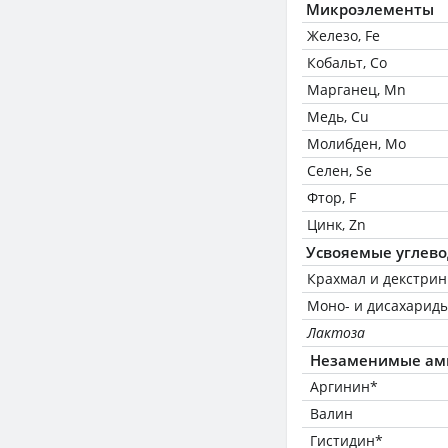
Микроэлементы
Железо, Fe
Кобальт, Co
Марганец, Mn
Медь, Cu
Молибден, Mo
Селен, Se
Фтор, F
Цинк, Zn
Усвояемые углев
Крахмал и декстри
Моно- и дисахариды
Лактоза
Незаменимые ам
Аргинин*
Валин
Гистидин*