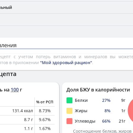
льный
вления
рецепт с учетом потерь витаминов и минералов вы може
птов в приложении
"Мой здоровый рацион"
.
цепта
ь на
100
г
Доля БЖУ в калорийности
Белки
27
%
9
г
% от РСП
131.4
ккал
8.73
%
Жиры
8
%
1
г
8.7
г
9.67
%
Углеводы
66
%
21
г
1.1
г
1.67
%
Соотношение белков, жиров 