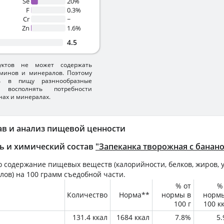
Se
20%
F
0.3%
Cr
~
Zn
1.6%
4.5
уктов не может содержать
минов и минералов. Поэтому
ть в пищу разннообразные
 восполнять потребности
нах и минералах.
ав и анализ пищевой ценности
ь и химический состав
"Запеканка творожная с банан
 содержание пищевых веществ (калорийности, белков, жиров, у
лов) на
100 грамм
съедобной части.
% от
%
Количество
Норма**
нормы в
норм
100 г
100 к
131.4 ккал
1684 ккал
7.8%
5