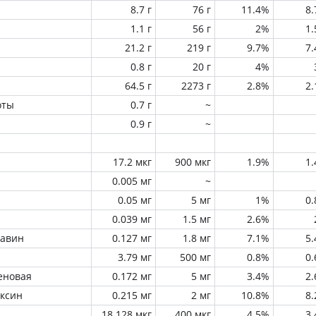
8.7 г
76 г
11.4%
8
1.1 г
56 г
2%
1
21.2 г
219 г
9.7%
7
0.8 г
20 г
4%
64.5 г
2273 г
2.8%
2
оты
0.7 г
~
0.9 г
~
17.2 мкг
900 мкг
1.9%
1
0.005 мг
~
0.05 мг
5 мг
1%
0
0.039 мг
1.5 мг
2.6%
лавин
0.127 мг
1.8 мг
7.1%
5
3.79 мг
500 мг
0.8%
0
еновая
0.172 мг
5 мг
3.4%
2
оксин
0.215 мг
2 мг
10.8%
8
18.128 мкг
400 мкг
4.5%
3