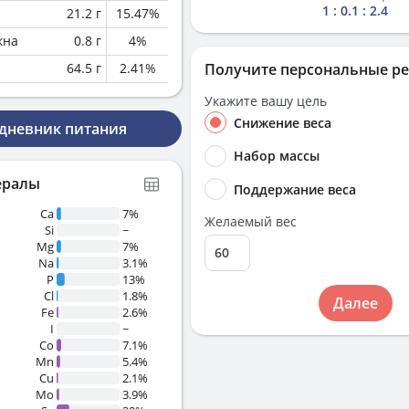
1 : 0.1 : 2.4
21.2
г
15.47
%
кна
0.8
г
4
%
64.5
г
2.41
%
Получите персональные р
Укажите вашу цель
Снижение веса
 дневник питания
Набор массы
ералы
Поддержание веса
Ca
7%
Желаемый вес
Si
~
Mg
7%
Na
3.1%
P
13%
Cl
1.8%
Далее
Fe
2.6%
I
~
Co
7.1%
Mn
5.4%
Cu
2.1%
Mo
3.9%