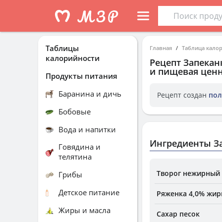
Таблицы
Главная
Таблица кало
калорийности
Рецепт
Запекан
и пищевая ценн
Продукты питания
Баранина и дичь
Рецепт создан
пол
Бобовые
Вода и напитки
Ингредиенты За
Говядина и
телятина
Творог нежирный 
Грибы
Детское питание
Ряженка 4,0% жир
Жиры и масла
Сахар песок