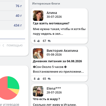
Интересные блоги
76 г
Алина
40 г
30-07-2026
Где взять мотивацию?
434 г
Мне нужна такая, чтобы я хотя бы
пару недель в зел...
6
67
те с помощью
Виктория Акилина
05-08-2026
Дневник питания за 04.08.2026
❄️Сон Около 5 часов ❄️
Восстановление из приложени...
8
65
Elena***
28-07-2026
Что есть в жару ?
и углеводов
Сколько лет живу в Италии,