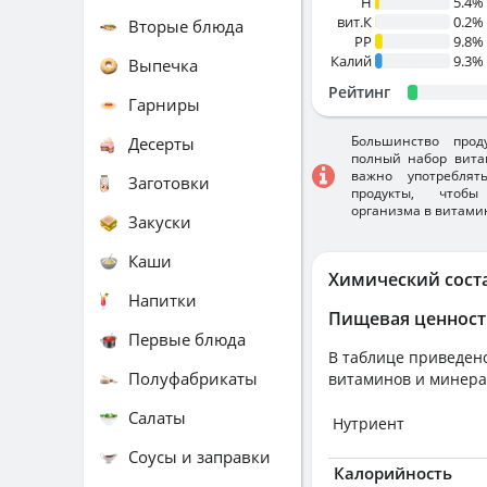
H
5.4%
вит.К
0.2%
Вторые блюда
PP
9.8%
Калий
9.3%
Выпечка
Рейтинг
Гарниры
Большинство прод
Десерты
полный набор вита
важно употребля
Заготовки
продукты, чтобы
организма в витами
Закуски
Каши
Химический сост
Напитки
Пищевая ценност
Первые блюда
В таблице приведено
Полуфабрикаты
витаминов и минера
Салаты
Нутриент
Соусы и заправки
Калорийность