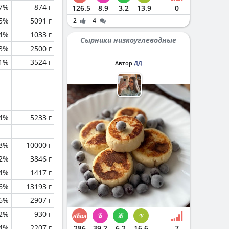
.7%
874 г
126.5
8.9
3.2
13.9
0
.5%
5091 г
2
4
.4%
1033 г
Сырники низкоуглеводные
3%
2500 г
.1%
3524 г
Автор
ДД
.4%
5233 г
.8%
10000 г
2%
3846 г
.4%
1417 г
.6%
13193 г
.6%
2907 г
.2%
930 г
.4%
2207 г
286
39.2
6.2
16.6
7