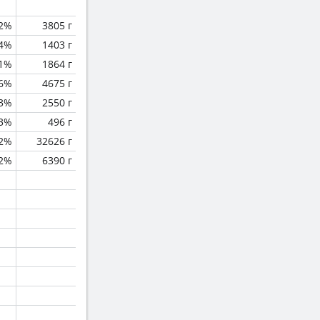
2%
3805 г
.4%
1403 г
.1%
1864 г
.6%
4675 г
3%
2550 г
.3%
496 г
.2%
32626 г
.2%
6390 г