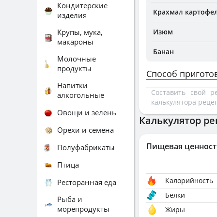
Кондитерские
Крахмал картофе
изделия
Крупы, мука,
Изюм
макароны
Банан
Молочные
продукты
Способ пригото
Напитки
Составить свой 
алкогольные
калькулятора реце
Овощи и зелень
Калькулятор ре
Орехи и семена
Пищевая ценност
Полуфабрикаты
Птица
Калорийность
Ресторанная еда
Белки
Рыба и
морепродукты
Жиры