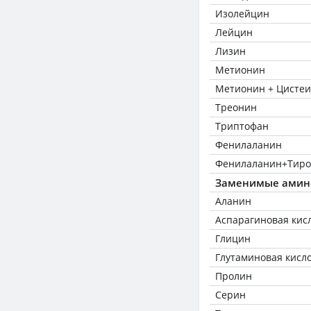
Изолейцин
Лейцин
Лизин
Метионин
Метионин + Цисте
Треонин
Триптофан
Фенилаланин
Фенилаланин+Тиро
Заменимые амин
Аланин
Аспарагиновая кис
Глицин
Глутаминовая кисл
Пролин
Серин