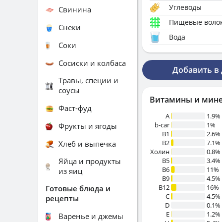
Углеводы
Свинина
Пищевые воло
Снеки
Вода
Соки
Сосиски и колбаса
Добавить в
Травы, специи и
соусы
Витамины и мин
Фаст-фуд
A
1.9%
b-car
1%
Фрукты и ягоды
В1
2.6%
B2
7.1%
Хлеб и выпечка
Холин
0.8%
Яйца и продукты
B5
3.4%
B6
11%
из яиц
B9
4.5%
B12
16%
Готовые блюда и
C
4.5%
рецепты
D
0.1%
E
1.2%
Варенье и джемы