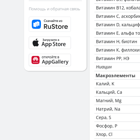
Витамин В12, кобал
Помощь и обратная связь
Витамин C, аскорби
Витамин D, кальци
Витамин Е, альфа т
Витамин Н, биотин
Витамин К, филлох
Витамин РР, НЭ
Ниацин
Макроэлементы
Калий, K
Кальций, Ca
Магний, Mg
Натрий, Na
Сера, S
Фосфор, P
Хлор, Cl