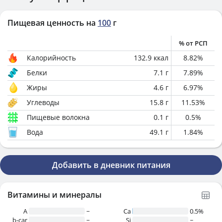
Пищевая ценность на
100
г
% от РСП
Калорийность
132.9
ккал
8.82
%
Белки
7.1
г
7.89
%
Жиры
4.6
г
6.97
%
Углеводы
15.8
г
11.53
%
Пищевые волокна
0.1
г
0.5
%
Вода
49.1
г
1.84
%
Добавить в дневник питания
Витамины и минералы
A
~
Ca
0.5%
b-car
~
Si
~