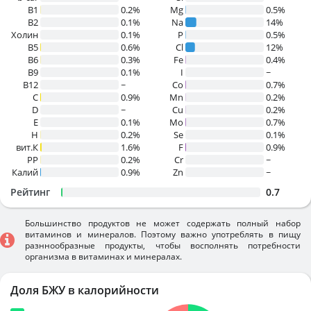
В1
0.2%
Mg
0.5%
B2
0.1%
Na
14%
Холин
0.1%
P
0.5%
B5
0.6%
Cl
12%
B6
0.3%
Fe
0.4%
B9
0.1%
I
~
B12
~
Co
0.7%
C
0.9%
Mn
0.2%
D
~
Cu
0.2%
E
0.1%
Mo
0.7%
H
0.2%
Se
0.1%
вит.К
1.6%
F
0.9%
PP
0.2%
Cr
~
Калий
0.9%
Zn
~
Рейтинг
0.7
Большинство продуктов не может содержать полный набор
витаминов и минералов. Поэтому важно употреблять в пищу
разннообразные продукты, чтобы восполнять потребности
организма в витаминах и минералах.
Доля БЖУ в калорийности