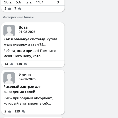
90.2
5.6
2.2
11.7
9
5
7
Интересные блоги
Вова
01-08-2026
Как я обманул систему, купил
мультиварку и стал 75...
Ребята, всем привет! Помните
меня? Того Вову, кото...
14
138
Ирина
02-08-2026
Рисовый завтрак для
выведения солей
Рис – природный абсорбент,
который впитывает в себ...
2
139