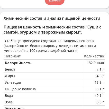
Химический состав и анализ пищевой ценности
Пищевая ценность и химический состав
"Суши с
сёмгой, огурцом и творожным сыром"
.
В таблице приведено содержание пищевых веществ
(калорийности, белков, жиров, углеводов, витаминов и
минералов) на
100 грамм
съедобной части.
Нутриент
Количество
Калорийность
132.9 ккал
Белки
7.1 г
Жиры
4.6 г
Углеводы
15.8 г
Пищевые волокна
0.1 г
Вода
49.1 г
Зола
0.5 г
Витамины