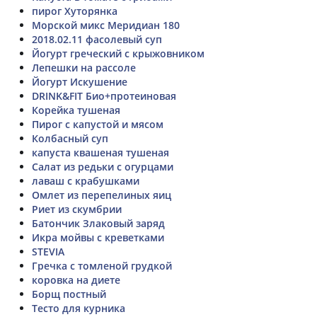
пирог Хуторянка
Морской микс Меридиан 180
2018.02.11 фасолевый суп
Йогурт греческий с крыжовником
Лепешки на рассоле
Йогурт Искушение
DRINK&FIT Био+протеиновая
Корейка тушеная
Пирог с капустой и мясом
Колбасный суп
капуста квашеная тушеная
Салат из редьки с огурцами
лаваш с крабушками
Омлет из перепелиных яиц
Риет из скумбрии
Батончик Злаковый заряд
Икра мойвы с креветками
STEVIA
Гречка с томленой грудкой
коровка на диете
Борщ постный
Тесто для курника