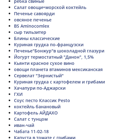
ребка свиные
Салат овощи+морской коктейль
Печенье савоярди
овсяное печенье
BS Aminocomlex
сыр тильзитер
Блины классические
Куриная грудка по-французски
Печенье"Бонжур"в шоколадной глазури
Йогурт термостатный "Данон", 1,5%
Кьянти красное сухое вино
овощи планета втаминов мексиканская
Сервелат "Зернистый"
Куриная грудка с картофелем и грибами
Хачапури по-Аджарски
ГХИ
Соус песто Классик Pesto
коктейль банановый
Картофель АЙДАХО
Салат с тунцом
иван-чай
Чабата 11-02-18
Капуста в томате с грибами