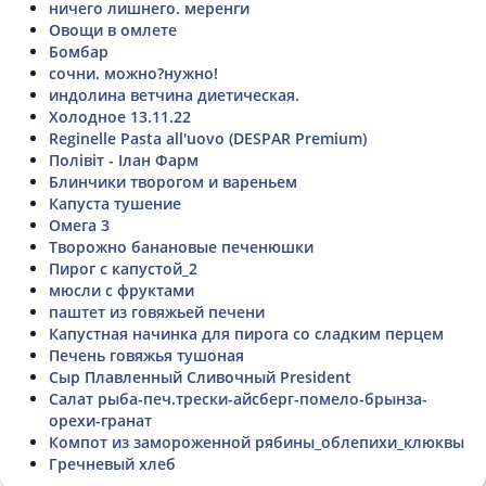
ничего лишнего. меренги
Овощи в омлете
Бомбар
сочни. можно?нужно!
индолина ветчина диетическая.
Холодное 13.11.22
Reginelle Pasta all'uovo (DESPAR Premium)
Полівіт - Ілан Фарм
Блинчики творогом и вареньем
Капуста тушение
Омега 3
Творожно банановые печенюшки
Пирог с капустой_2
мюсли с фруктами
паштет из говяжьей печени
Капустная начинка для пирога со сладким перцем
Печень говяжья тушоная
Сыр Плавленный Сливочный President
Салат рыба-печ.трески-айсберг-помело-брынза-
орехи-гранат
Компот из замороженной рябины_облепихи_клюквы
Гречневый хлеб