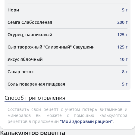
Нори
5 г
Семга Слабосоленая
200 г
Огурец, парниковый
125 г
Сыр творожный "Сливочный" Савушкин
125 г
Уксус яблочный
10 г
Сахар песок
8 г
Соль поваренная пищевая
5 г
Способ приготовления
Составить свой рецепт с учетом потерь витаминов и
минералов вы можете с помощью калькулятора
рецептов в приложении
"Мой здоровый рацион"
.
Калькулятор рецепта