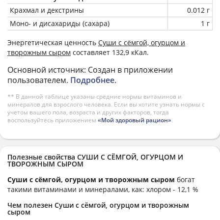
Крахмал и декстрины
0.012 г
Моно- и дисахариды (сахара)
1 г
Энергетическая ценность
Суши с сёмгой, огурцом и
творожным сыром
составляет 132,9 кКал.
Основной источник: Создан в приложении
пользователем.
Подробнее
.
** В данной таблице указаны средние нормы витаминов и
минералов для взрослого человека. Если вы хотите узнать нормы с
учетом вашего пола, возраста и других факторов, тогда
воспользуйтесь приложением
«Мой здоровый рацион»
.
Полезные свойства СУШИ С СЁМГОЙ, ОГУРЦОМ И
ТВОРОЖНЫМ СЫРОМ
Суши с сёмгой, огурцом и творожным сыром
богат
такими витаминами и минералами, как: хлором - 12,1 %
Чем полезен Суши с сёмгой, огурцом и творожным
сыром