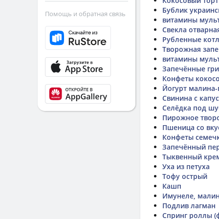
Кокосовый торт
Бублик украинс
Помощь и обратная связь
витамины муль
Свекла отварна
Рубленные котл
Творожная запе
витамины муль
Запечённые гр
Конфеты кокос
Йогурт малина-
Свинина с капу
Селёдка под ш
Пирожное твор
Пшеница со вку
Конфеты семеч
Запечённый пе
Тыквенный кре
Уха из петуха
Тофу острый
Кашп
Имунеле, мали
Подлив лагман
Спринг роллы (