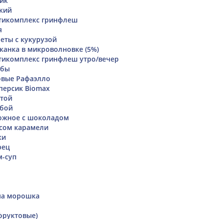
ик
кий
тикомплекс гринфлеш
я
еты с кукурузой
канка в микроволновке (5%)
тикомплекс гринфлеш утро/вечер
ибы
овые Рафаэлло
персик Biomax
стой
убой
ожное с шоколадом
сом карамели
ки
рец
м-суп
на морошка
фруктовые)