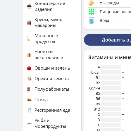
Углеводы
Кондитерские
изделия
Пищевые воло
Крупы, мука,
Вода
макароны
Молочные
Добавить в
продукты
Напитки
Витамины и мин
алкогольные
A
~
Овощи и зелень
b-car
~
В1
~
Орехи и семена
B2
~
Холин
~
Полуфабрикаты
B5
~
B6
~
Птица
B9
~
B12
~
Ресторанная еда
C
~
D
~
Рыба и
E
~
морепродукты
H
~