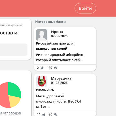
Войти
Интересные блоги
рицей и курагой
Ирина
остав и
02-08-2026
Рисовый завтрак для
выведения солей
Рис – природный абсорбент,
который впитывает в себ...
2
139
Марусичка
01-08-2026
Июль 2026
Месяц долбаной
многозадачности. Вес 57,4
кг.Вот...
и углеводов
11
80