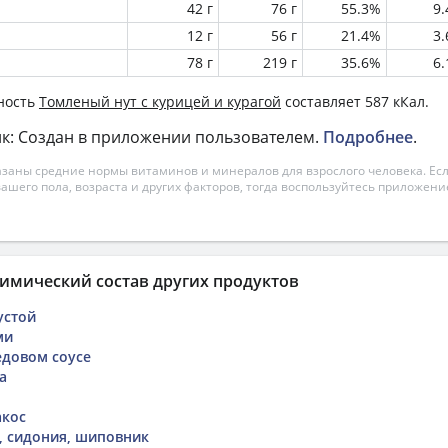
42 г
76 г
55.3%
9
12 г
56 г
21.4%
3
78 г
219 г
35.6%
6
ность
Томленый нут с курицей и курагой
составляет 587 кКал.
к: Создан в приложении пользователем.
Подробнее
.
азаны средние нормы витаминов и минералов для взрослого человека. Есл
вашего пола, возраста и других факторов, тогда воспользуйтесь приложен
имический состав других продуктов
устой
ми
едовом соусе
а
акос
, сидония, шиповник