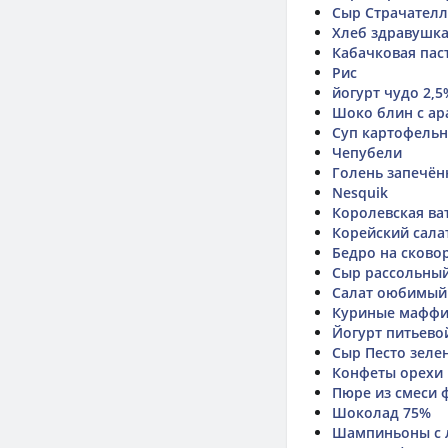
Сыр Страчателл
Хлеб здравушк
Кабачковая паст
Рис
йогурт чудо 2,5
Шоко блин с ар
Суп картофельн
Чепубели
Голень запечён
Nesquik
Королевская ва
Корейский сала
Бедро на сково
Сыр рассольны
Салат оюбимый
Куриные мафф
Йогурт питьевой
Сыр Песто зеле
Конфеты орехи
Пюре из смеси 
Шоколад 75%
Шампиньоны с 