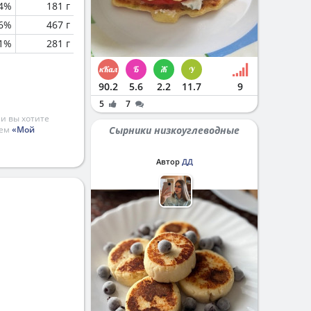
.4%
181 г
.6%
467 г
.1%
281 г
90.2
5.6
2.2
11.7
9
5
7
и вы хотите
ием
«Мой
Сырники низкоуглеводные
Автор
ДД