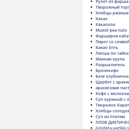
Рулет из фарша
Творожный тор
Хлебцы ржаные
Какао
Какаоооо
Muesli pea nuts
Фарширов каба
Пирог со сливо
Какао Епть
Лапша по-тайск
Манная крупа
Разрыхлитель
Бронекофе
Безе клубнично
Щербет с арахи
арахисовая пас
Кофе с молоком
Суп куриный с 
Творожок Карат
Хлебцы солодов
Суп из птитим
ПЛОВ ДИЕТИЧЕС
Grūdėta varškė su