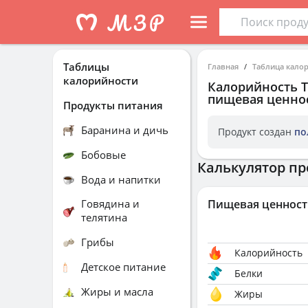
Таблицы
Главная
Таблица кало
калорийности
Калорийность
пищевая ценнос
Продукты питания
Баранина и дичь
Продукт создан
по
Бобовые
Калькулятор пр
Вода и напитки
Говядина и
Пищевая ценност
телятина
Грибы
Калорийность
Детское питание
Белки
Жиры и масла
Жиры