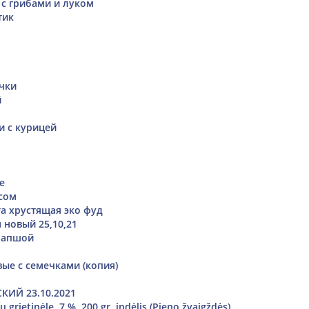
 с грибами и луком
тик
чки
й
и с курицей
е
сом
та хрустящая эко фуд
 новый 25,10,21
лапшой
ые с семечками (копия)
КИЙ 23.10.2021
 grietinėle, 7 %, 200 gr. indėlis (Pieno žvaigždės)