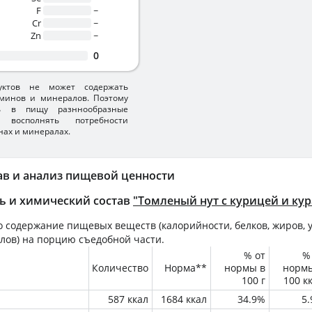
F
~
Cr
~
Zn
~
0
уктов не может содержать
минов и минералов. Поэтому
ть в пищу разннообразные
 восполнять потребности
нах и минералах.
ав и анализ пищевой ценности
ь и химический состав
"Томленый нут с курицей и кур
 содержание пищевых веществ (калорийности, белков, жиров, у
лов) на
порцию
съедобной части.
% от
%
Количество
Норма**
нормы в
норм
100 г
100 к
587 ккал
1684 ккал
34.9%
5