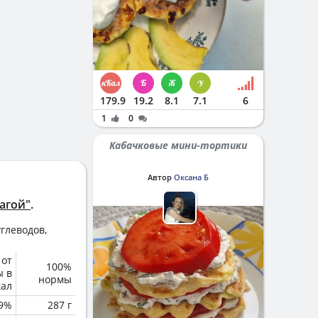
179.9
19.2
8.1
7.1
6
1
0
Кабачковые мини-тортики
Автор
Оксана Б
агой"
.
глеводов,
 от
100%
ы в
нормы
кал
.9%
287 г