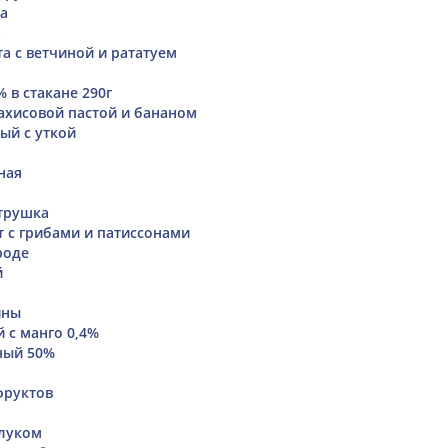
а
а
а с ветчиной и рататуем
% в стакане 290г
ахисовой пастой и бананом
ый с уткой
ная
трушка
т с грибами и патиссонами
роде
й
ины
 с манго 0,4%
ный 50%
фруктов
луком