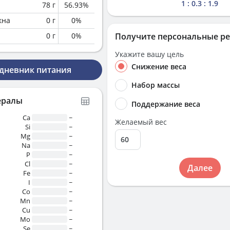
1 : 0.3 : 1.9
78
г
56.93
%
кна
0
г
0
%
0
г
0
%
Получите персональные р
Укажите вашу цель
Снижение веса
 дневник питания
Набор массы
ералы
Поддержание веса
Ca
~
Желаемый вес
Si
~
Mg
~
Na
~
P
~
Cl
~
Далее
Fe
~
I
~
Co
~
Mn
~
Cu
~
Mo
~
Se
~