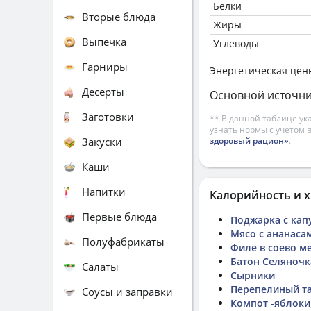
Белки
Вторые блюда
Жиры
Выпечка
Углеводы
Гарниры
Энергетическая цен
Десерты
Основной источни
Заготовки
** В данной таблице ук
узнать нормы с учетом 
Закуски
здоровый рацион»
.
Каши
Напитки
Калорийность и х
Первые блюда
Поджарка с кап
Мясо с ананаса
Полуфабрикаты
Филе в соево м
Батон Селяночк
Салаты
Сырники
Перепелиный т
Соусы и заправки
Компот -яблоки