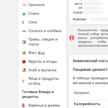
вит.К
~
Свинина
PP
~
Калий
~
Снеки
Рейтинг
Соки
Большинство прод
Сосиски и колбаса
полный набор вита
важно употребля
Травы, специи и
продукты, чтобы
соусы
организма в витами
Фаст-фуд
Химический сост
Фрукты и ягоды
Пищевая ценност
Хлеб и выпечка
В таблице приведено
Яйца и продукты
витаминов и минера
из яиц
Готовые блюда и
Нутриент
рецепты
Калорийность
Варенье и джемы