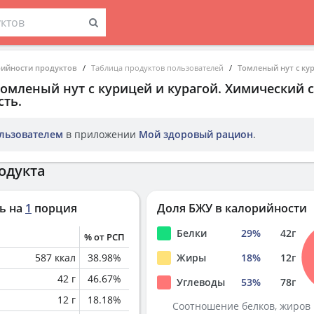
рийности продуктов
Таблица продуктов пользователей
Томленый нут с ку
Томленый нут с курицей и курагой
. Химический с
ть.
льзователем
в приложении
Мой здоровый рацион
.
одукта
ь на
1
порция
Доля БЖУ в калорийности
Белки
29
%
42
г
% от РСП
587
ккал
38.98
%
Жиры
18
%
12
г
42
г
46.67
%
Углеводы
53
%
78
г
12
г
18.18
%
Соотношение белков, жиров 