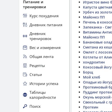
Питание и
Игристое вино 
тренировки
Капуста цветна
Урбеч из золот
Курс похудения
Майонез ПП
Печень в кокос
Дневник питания
Запеканка - Све
Витамины Антис
Дневник
Майонез ПП
тренировок
Банановые ола
Сметана из ке
Вес и измерения
Омлет с лососе
Общая лента
Котлеты от Али
хондроитин
Рецепты
Кокосовый йогу
Борщ
Статьи
Мой хлеб
Оладьи из йогу
Истории успеха
Протеиновый б
Таблицы
Пуддинг проте
калорийности
Окунь морской 
Свекольный с г
Поиск
Протеин