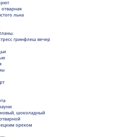
брют
я отварная
истого льна
е
тланы.
тресс гринфлеш вечер
дьи
шью
м
ны
рт
рта
рауни
иновый, шоколадный
отварной
рецким орехом