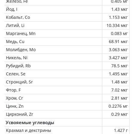
Железо, Fe
0.405 мг
Йод, I
1.43 мкг
Кобальт, Co
1.153 мкг
Литий, Li
10.334 мкг
Марганец, Mn
0.083 мг
Медь, Cu
68.91 мкг
Молибден, Mo
3.063 мкг
Никель, Ni
3.427 мкг
Рубидий, Rb
78.5 мкг
Селен, Se
1.495 мкг
Стронций, Sr
1.48 мкг
Фтор, F
7.02 мкг
Хром, Cr
2.81 мкг
Цинк, Zn
0.2276 мг
Цирконий, Zr
0.29 мкг
Усвояемые углеводы
Крахмал и декстрины
1.427 г