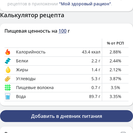
рецептов в приложении
"Мой здоровый рацион"
.
Калькулятор рецепта
Пищевая ценность на
100
г
% от РСП
Калорийность
43.4
ккал
2.88
%
Белки
2.2
г
2.44
%
Жиры
1.4
г
2.12
%
Углеводы
5.3
г
3.87
%
Пищевые волокна
0.7
г
3.5
%
Вода
89.7
г
3.35
%
Добавить в дневник питания