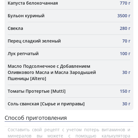
Капуста белокочанная
770 г
Бульон куриный
3500 г
Свекла
280 г
Перец сладкий зеленый
70 г
Лук репчатый
100 г
Масло Подсолнечное с Добавлением
Оливкового Масла и Масла Зародышей
30 г
Пшеницы [Altero]
Томаты Протертые [Mutti]
150 г
Соль сванская [Сырье и приправы]
30 г
Способ приготовления
Составить свой рецепт с учетом потерь витаминов и
минералов вы можете с помощью калькулятора