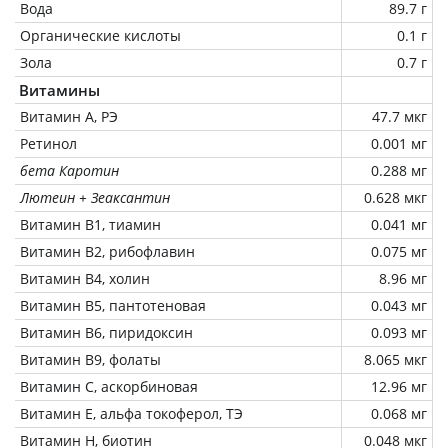
Вода
89.7 г
Органические кислоты
0.1 г
Зола
0.7 г
Витамины
Витамин А, РЭ
47.7 мкг
Ретинол
0.001 мг
бета Каротин
0.288 мг
Лютеин + Зеаксантин
0.628 мкг
Витамин В1, тиамин
0.041 мг
Витамин В2, рибофлавин
0.075 мг
Витамин В4, холин
8.96 мг
Витамин В5, пантотеновая
0.043 мг
Витамин В6, пиридоксин
0.093 мг
Витамин В9, фолаты
8.065 мкг
Витамин C, аскорбиновая
12.96 мг
Витамин Е, альфа токоферол, ТЭ
0.068 мг
Витамин Н, биотин
0.048 мкг