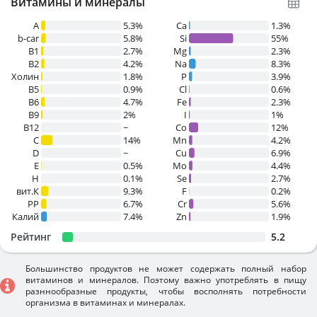
Витамины и минералы
A
5.3%
Ca
1.3%
b-car
5.8%
Si
55%
В1
2.7%
Mg
2.3%
B2
4.2%
Na
8.3%
Холин
1.8%
P
3.9%
B5
0.9%
Cl
0.6%
B6
4.7%
Fe
2.3%
B9
2%
I
1%
B12
~
Co
12%
C
14%
Mn
4.2%
D
~
Cu
6.9%
E
0.5%
Mo
4.4%
H
0.1%
Se
2.7%
вит.К
9.3%
F
0.2%
PP
6.7%
Cr
5.6%
Калий
7.4%
Zn
1.9%
Рейтинг
5.2
Большинство продуктов не может содержать полный набор
витаминов и минералов. Поэтому важно употреблять в пищу
разннообразные продукты, чтобы восполнять потребности
организма в витаминах и минералах.