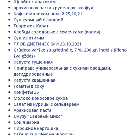
Щербет с арахисом
арахисовая паста хрустящая эко фуд
Кофе с молоком новый 25,10,21
Суп куриный с лапшой
Творожок Карат
Хлебцы солодовые с семечками (копия)
Суп из птитим
ПЛОВ ДИЕТИЧЕСКИЙ 23.10.2021
Grūdėta varškė su grietinėle, 7 %, 200 gr. indėlis (Pieno
žvaigždės)
Капуста тушенная
Приправа универсальная с сухими овощами,
дегидрированные
Капуста квашенная
Томаты в соку
Конфеты 35
Молоко кокосовое сухое
Салат из курицы с сельдереем
Арахисовая паста
Смузу "Садовый микс"
Сок лимона
Пирожное картошка
Cake in cup (фирма Bionova)