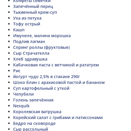
Конфеты семечки
Запечённый перец
Тыквенный крем-суп
Уха из петуха
Тофу острый
Кашп
Имунеле, малина морошка
Подлив лагман
Спринг роллы (фруктовые)
Сыр Страчателла
Хлеб здравушка
Кабачковая паста с ветчиной и рататуем
Рис
йогурт чудо 2,5% в стакане 290г
Шоко блин с арахисовой пастой и бананом
Суп картофельный с уткой
Чепубели
Голень запечённая
Nesquik
Королевская ватрушка
Корейский салат с грибами и патиссонами
Бедро на сковороде
Сыр рассольный