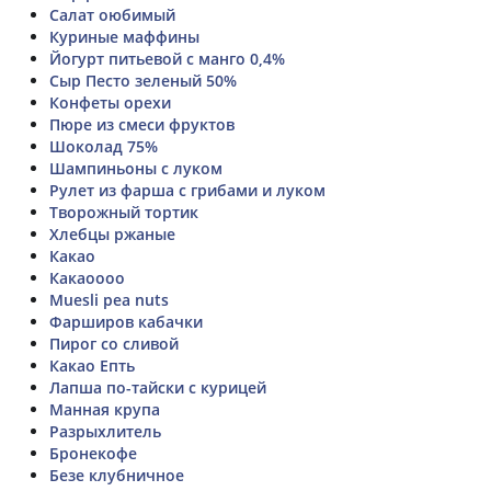
Салат оюбимый
Куриные маффины
Йогурт питьевой с манго 0,4%
Сыр Песто зеленый 50%
Конфеты орехи
Пюре из смеси фруктов
Шоколад 75%
Шампиньоны с луком
Рулет из фарша с грибами и луком
Творожный тортик
Хлебцы ржаные
Какао
Какаоооо
Muesli pea nuts
Фарширов кабачки
Пирог со сливой
Какао Епть
Лапша по-тайски с курицей
Манная крупа
Разрыхлитель
Бронекофе
Безе клубничное