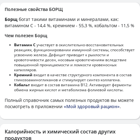
Полезные свойства БОРЩ
Борщ
богат такими витаминами и минералами, как:
витамином C - 14,4 %, кремнием - 55,3 %, кобальтом - 11,5 %
Чем полезен Борщ
Витамин С
участвует в окислительно-восстановительных
реакциях, функционировании иммунной системы, способствует
усвоению железа. Дефицит приводит к рыхлости и
кровоточивости десен, носовым кровотечениям вследствие
повышенной проницаемости и ломкости кровеносных
капилляров.
Кремний
входит в качестве структурного компонента в состав
гликозоаминогликанов и стимулирует синтез коллагена.
Кобальт
входит в состав витамина В12. Активирует ферменты
обмена жирных кислот и метаболизма фолиевой кислоты.
Полный справочник самых полезных продуктов вы можете
посмотреть в приложении
«Мой здоровый рацион»
.
Калорийность и химический состав других
продуктов