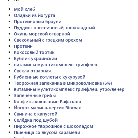
Мой хлеб
Оладьи из йогурта
Протеиновый брауни
Пуддинг протеиновый, шоколадный
Окунь морской отварной
Свекольный с грецким орехом
Протеин
Кокосовый тортик
Бублик украинский
витамины мультикомплекс гринфлеш
Свекла отварная
Рубленные котлеты с кукурузой
Творожная запеканка в микроволновке (5%)
витамины мультикомплекс гринфлеш утро/вечер
Запечённые грибы
Конфеты кокосовые Рафаэлло
Йогурт малина-персик Biomax
Свинина с капустой
Селёдка под шубой
Пирожное творожное с шоколадом
Пшеница со вкусом карамели