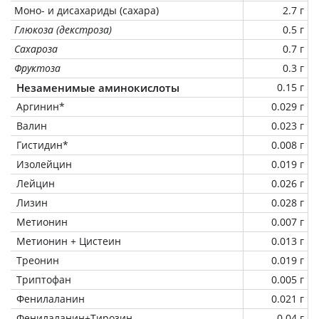
Моно- и дисахариды (сахара)
2.7 г
Глюкоза (декстроза)
0.5 г
Сахароза
0.7 г
Фруктоза
0.3 г
Незаменимые аминокислоты
0.15 г
Аргинин*
0.029 г
Валин
0.023 г
Гистидин*
0.008 г
Изолейцин
0.019 г
Лейцин
0.026 г
Лизин
0.028 г
Метионин
0.007 г
Метионин + Цистеин
0.013 г
Треонин
0.019 г
Триптофан
0.005 г
Фенилаланин
0.021 г
Фенилаланин+Тирозин
0.04 г