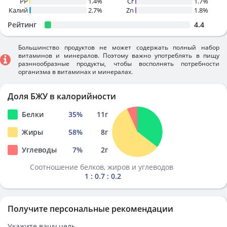
PP
1.4%
Cr
1.7%
Калий
2.7%
Zn
1.8%
Рейтинг
4.4
Большинство продуктов не может содержать полный набор
витаминов и минералов. Поэтому важно употреблять в пищу
разннообразные продукты, чтобы восполнять потребности
организма в витаминах и минералах.
Доля БЖУ в калорийности
Белки
35
%
11
г
Жиры
58
%
8
г
Углеводы
7
%
2
г
Соотношение белков, жиров и углеводов
1 : 0.7 : 0.2
Получите персональные рекомендации
Укажите вашу цель