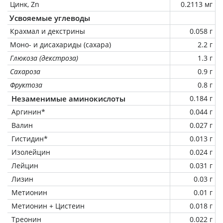
Цинк, Zn
0.2113 мг
Усвояемые углеводы
Крахмал и декстрины
0.058 г
Моно- и дисахариды (сахара)
2.2 г
Глюкоза (декстроза)
1.3 г
Сахароза
0.9 г
Фруктоза
0.8 г
Незаменимые аминокислоты
0.184 г
Аргинин*
0.044 г
Валин
0.027 г
Гистидин*
0.013 г
Изолейцин
0.024 г
Лейцин
0.031 г
Лизин
0.03 г
Метионин
0.01 г
Метионин + Цистеин
0.018 г
Треонин
0.022 г