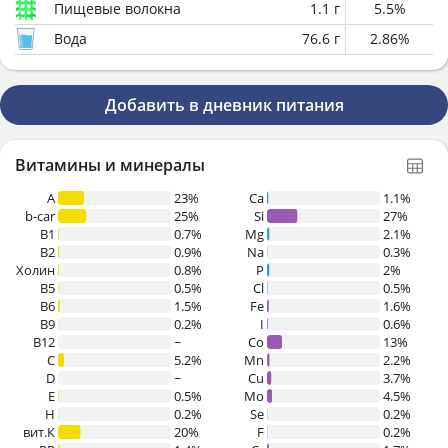
Пищевые волокна
1.1
г
5.5
%
Вода
76.6
г
2.86
%
Добавить в дневник питания
Витамины и минералы
A
23%
Ca
1.1%
b-car
25%
Si
27%
В1
0.7%
Mg
2.1%
B2
0.9%
Na
0.3%
Холин
0.8%
P
2%
B5
0.5%
Cl
0.5%
B6
1.5%
Fe
1.6%
B9
0.2%
I
0.6%
B12
~
Co
13%
C
5.2%
Mn
2.2%
D
~
Cu
3.7%
E
0.5%
Mo
4.5%
H
0.2%
Se
0.2%
вит.К
20%
F
0.2%