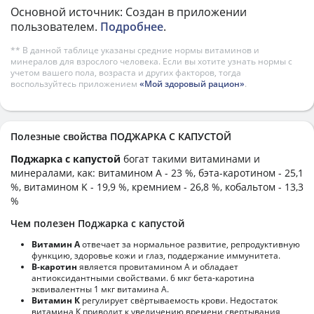
Основной источник: Создан в приложении
пользователем.
Подробнее
.
** В данной таблице указаны средние нормы витаминов и
минералов для взрослого человека. Если вы хотите узнать нормы с
учетом вашего пола, возраста и других факторов, тогда
воспользуйтесь приложением
«Мой здоровый рацион»
.
Полезные свойства ПОДЖАРКА С КАПУСТОЙ
Поджарка с капустой
богат такими витаминами и
минералами, как: витамином А - 23 %, бэта-каротином - 25,1
%, витамином K - 19,9 %, кремнием - 26,8 %, кобальтом - 13,3
%
Чем полезен Поджарка с капустой
Витамин А
отвечает за нормальное развитие, репродуктивную
функцию, здоровье кожи и глаз, поддержание иммунитета.
В-каротин
является провитамином А и обладает
антиоксидантными свойствами. 6 мкг бета-каротина
эквивалентны 1 мкг витамина А.
Витамин К
регулирует свёртываемость крови. Недостаток
витамина К приводит к увеличению времени свертывания