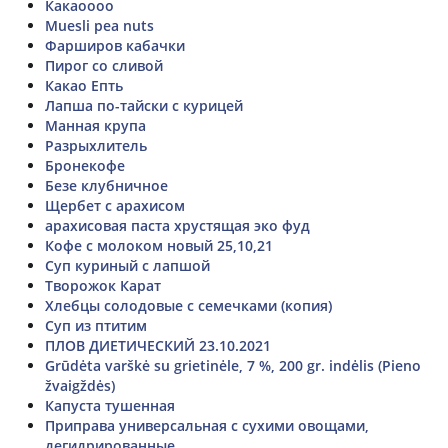
Какаоооо
Muesli pea nuts
Фарширов кабачки
Пирог со сливой
Какао Епть
Лапша по-тайски с курицей
Манная крупа
Разрыхлитель
Бронекофе
Безе клубничное
Щербет с арахисом
арахисовая паста хрустящая эко фуд
Кофе с молоком новый 25,10,21
Суп куриный с лапшой
Творожок Карат
Хлебцы солодовые с семечками (копия)
Суп из птитим
ПЛОВ ДИЕТИЧЕСКИЙ 23.10.2021
Grūdėta varškė su grietinėle, 7 %, 200 gr. indėlis (Pieno
žvaigždės)
Капуста тушенная
Приправа универсальная с сухими овощами,
дегидрированные