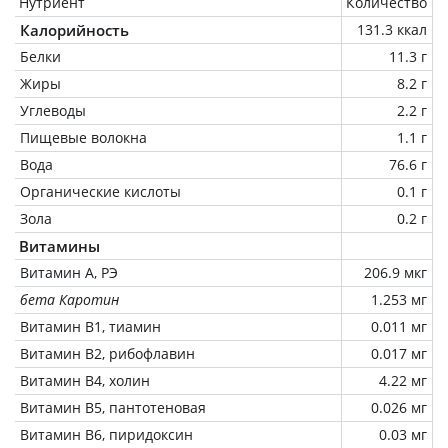
Нутриент
Количество
Калорийность
131.3 ккал
Белки
11.3 г
Жиры
8.2 г
Углеводы
2.2 г
Пищевые волокна
1.1 г
Вода
76.6 г
Органические кислоты
0.1 г
Зола
0.2 г
Витамины
Витамин А, РЭ
206.9 мкг
бета Каротин
1.253 мг
Витамин В1, тиамин
0.011 мг
Витамин В2, рибофлавин
0.017 мг
Витамин В4, холин
4.22 мг
Витамин В5, пантотеновая
0.026 мг
Витамин В6, пиридоксин
0.03 мг