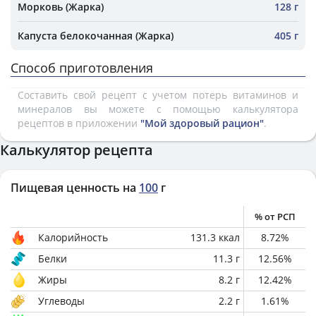
Морковь (Жарка)
128 г
Капуста белокочанная (Жарка)
405 г
Способ приготовления
Составить свой рецепт с учетом потерь витаминов и
минералов вы можете с помощью калькулятора
рецептов в приложении
"Мой здоровый рацион"
.
Калькулятор рецепта
Пищевая ценность на
100
г
% от РСП
Калорийность
131.3
ккал
8.72
%
Белки
11.3
г
12.56
%
Жиры
8.2
г
12.42
%
Углеводы
2.2
г
1.61
%