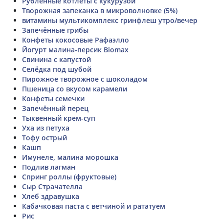
Рубленные котлеты с кукурузой
Творожная запеканка в микроволновке (5%)
витамины мультикомплекс гринфлеш утро/вечер
Запечённые грибы
Конфеты кокосовые Рафаэлло
Йогурт малина-персик Biomax
Свинина с капустой
Селёдка под шубой
Пирожное творожное с шоколадом
Пшеница со вкусом карамели
Конфеты семечки
Запечённый перец
Тыквенный крем-суп
Уха из петуха
Тофу острый
Кашп
Имунеле, малина морошка
Подлив лагман
Спринг роллы (фруктовые)
Сыр Страчателла
Хлеб здравушка
Кабачковая паста с ветчиной и рататуем
Рис