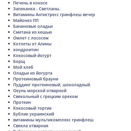
Печень в кокосе
Запеканка - Светланы.
Витамины Антистресс гринфлеш вечер
Майонез ПП
Банановые оладьи
Сметана из кешью
Омлет с лососем
Котлеты от Алины
хондроитин
Кокосовый йогурт
Борщ
Мой хлеб
Оладьи из йогурта
Протеиновый брауни
Пуддинг протеиновый, шоколадный
Окунь морской отварной
Свекольный с грецким орехом
Протеин
Кокосовый тортик
Бублик украинский
витамины мультикомплекс гринфлеш
Свекла отварная