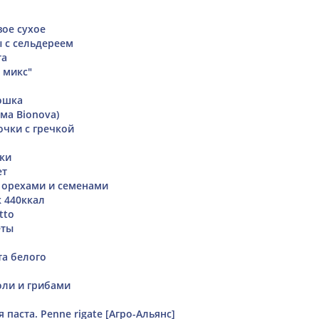
ое сухое
ы с сельдереем
та
 микс"
ошка
рма Bionova)
чки с гречкой
ки
ет
 орехами и семенами
 440ккал
tto
еты
та белого
оли и грибами
паста. Penne rigate [Агро-Альянс]