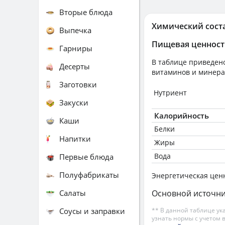
Вторые блюда
Химический сост
Выпечка
Пищевая ценност
Гарниры
В таблице приведено
Десерты
витаминов и минера
Заготовки
Нутриент
Закуски
Калорийность
Каши
Белки
Напитки
Жиры
Вода
Первые блюда
Полуфабрикаты
Энергетическая цен
Салаты
Основной источни
Соусы и заправки
** В данной таблице ук
узнать нормы с учетом 