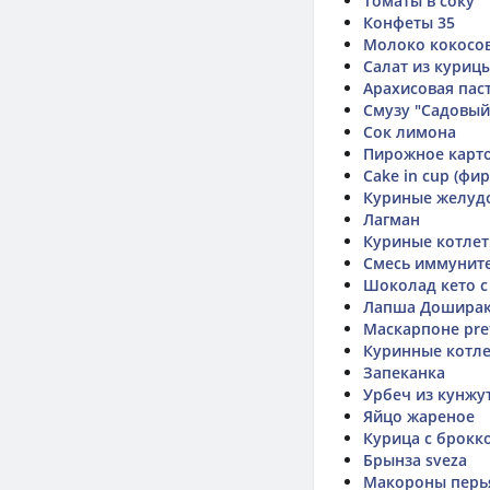
Томаты в соку
Конфеты 35
Молоко кокосов
Салат из куриц
Арахисовая пас
Смузу "Садовый
Сок лимона
Пирожное карт
Cake in cup (фи
Куриные желудо
Лагман
Куриные котлет
Смесь иммунит
Шоколад кето с
Лапша Доширак
Маскарпоне pre
Куринные котл
Запеканка
Урбеч из кунжу
Яйцо жареное
Курица с брокк
Брынза sveza
Макороны перья 