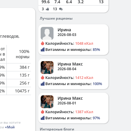
99.6
7.4
6.4
3.2
13
3
13
Лучшие рационы
Ирина
2026-08-03
глеводов,
Калорийность:
1048 кКал
 от
Витамины и минералы:
85%
100%
ы в
нормы
кал
Ирина Макс
.9%
384 г
2026-08-04
.9%
135 г
Калорийность:
1412 кКал
.9%
256 г
Витамины и минералы:
100%
.2%
10475 г
Ирина Макс
2026-08-01
Калорийность:
1387 кКал
Витамины и минералы:
97%
и вы хотите
ием
«Мой
Интересные блоги