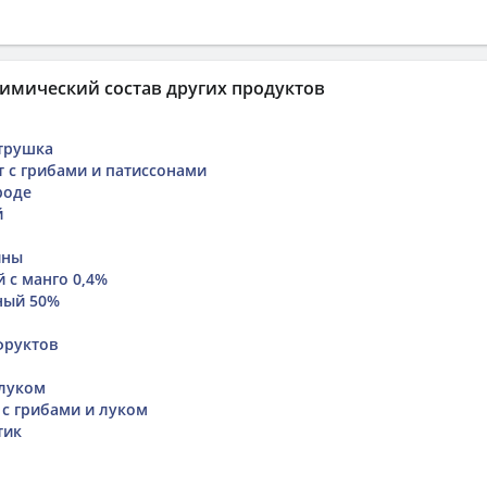
имический состав других продуктов
трушка
т с грибами и патиссонами
роде
й
ины
 с манго 0,4%
ный 50%
фруктов
луком
 с грибами и луком
тик