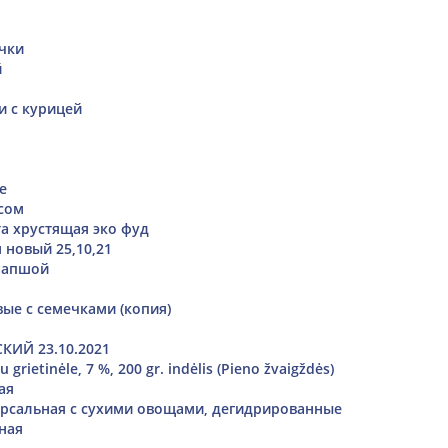
чки
й
и с курицей
е
сом
та хрустящая эко фуд
 новый 25,10,21
лапшой
ые с семечками (копия)
КИЙ 23.10.2021
 grietinėle, 7 %, 200 gr. indėlis (Pieno žvaigždės)
ая
рсальная с сухими овощами, дегидрированные
ная