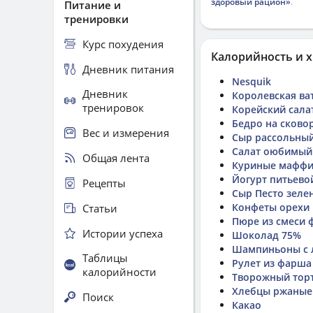
здоровый рацион»
.
Питание и
тренировки
Курс похудения
Калорийность и х
Дневник питания
Nesquik
Дневник
Королевская ва
тренировок
Корейский сала
Бедро на сково
Вес и измерения
Сыр рассольны
Салат оюбимый
Общая лента
Куриные мафф
Йогурт питьевой
Рецепты
Сыр Песто зеле
Конфеты орехи
Статьи
Пюре из смеси 
Истории успеха
Шоколад 75%
Шампиньоны с 
Таблицы
Рулет из фарша
калорийности
Творожный тор
Хлебцы ржаные
Поиск
Какао