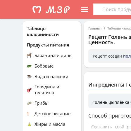
Таблицы
Главная
Таблица кало
калорийности
Рецепт
Голень 
ценность.
Продукты питания
Баранина и дичь
Рецепт создан
пол
Бобовые
Вода и напитки
Ингредиенты Г
Говядина и
телятина
Голень цыплёнка
Грибы
Детское питание
Способ пригото
Жиры и масла
Составить свой 