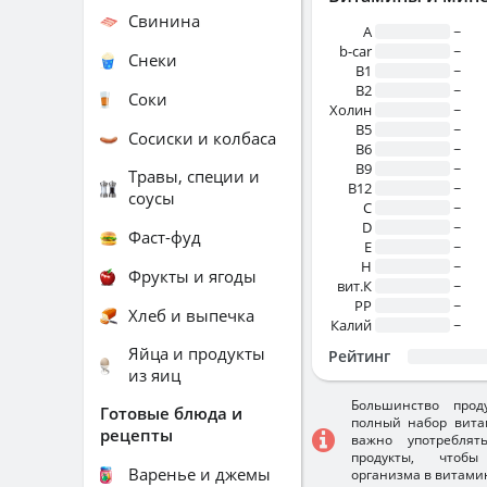
Свинина
A
~
b-car
~
Снеки
В1
~
B2
~
Соки
Холин
~
B5
~
Сосиски и колбаса
B6
~
B9
~
Травы, специи и
B12
~
соусы
C
~
D
~
Фаст-фуд
E
~
H
~
Фрукты и ягоды
вит.К
~
PP
~
Хлеб и выпечка
Калий
~
Яйца и продукты
Рейтинг
из яиц
Большинство прод
Готовые блюда и
полный набор вита
рецепты
важно употребля
продукты, чтобы
Варенье и джемы
организма в витами