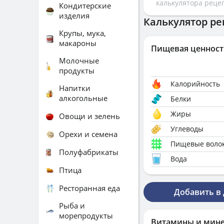
калькулятора реце
Кондитерские
изделия
Калькулятор ре
Крупы, мука,
макароны
Пищевая ценност
Молочные
продукты
Калорийность
Напитки
алкогольные
Белки
Жиры
Овощи и зелень
Углеводы
Орехи и семена
Пищевые воло
Полуфабрикаты
Вода
Птица
Ресторанная еда
Добавить в
Рыба и
морепродукты
Витамины и мин