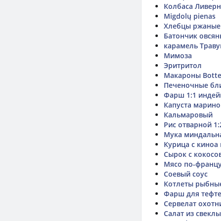
Колбаса Ливерна
Migdolų pienas
Хлебцы ржаные
Батончик овсян
карамель Трав
Мимоза
Эритритол
Макароны Botteg
Печеночные бл
Фарш 1:1 индей
Капуста марино
Кальмаровый
Рис отварной 1:
Мука миндальн
Курица с киноа
Сырок с кокосо
Мясо по-францу
Соевый соус
Котлеты рыбные
Фарш для тефте
Сервелат охотн
Салат из свеклы