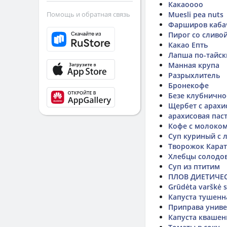
Какаоооо
Помощь и обратная связь
Muesli pea nuts
Фарширов каба
Пирог со сливо
Какао Епть
Лапша по-тайск
Манная крупа
Разрыхлитель
Бронекофе
Безе клубнично
Щербет с арахи
арахисовая пас
Кофе с молоком
Суп куриный с 
Творожок Карат
Хлебцы солодов
Суп из птитим
ПЛОВ ДИЕТИЧЕС
Grūdėta varškė su
Капуста тушенн
Приправа униве
Капуста квашен