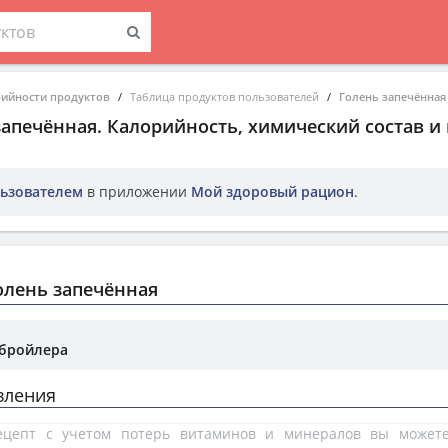
рийности продуктов
Таблица продуктов пользователей
Голень запечённая
запечённая
. Калорийность, химический состав и
ьзователем
в приложении
Мой здоровый рацион
.
олень запечённая
 бройлера
вления
рецепт с учетом потерь витаминов и минералов вы може