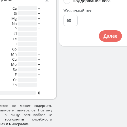
Поддержание веса
Ca
~
Желаемый вес
Si
~
Mg
~
Na
~
P
~
Cl
~
Далее
Fe
~
I
~
Co
~
Mn
~
Cu
~
Mo
~
Se
~
F
~
Cr
~
Zn
~
0
уктов не может содержать
минов и минералов. Поэтому
ть в пищу разннообразные
 восполнять потребности
нах и минералах.