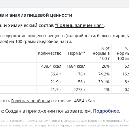
ав и анализ пищевой ценности
ь и химический состав
"Голень запечённая"
.
 содержание пищевых веществ (калорийности, белков, жиров, у
лов) на
100 грамм
съедобной части.
% от
%
Количество
Норма**
нормы в
норм
100 г
100 к
438.4 ккал
1684 ккал
26%
5
56.4 г
76 г
74.2%
16
21.9 г
56 г
39.1%
8
21.7 г
2273 г
1%
0
ность
Голень запечённая
составляет 438,4 кКал.
к: Создан в приложении пользователем.
Подробнее
.
азаны средние нормы витаминов и минералов для взрослого человека. Есл
вашего пола, возраста и других факторов, тогда воспользуйтесь приложен