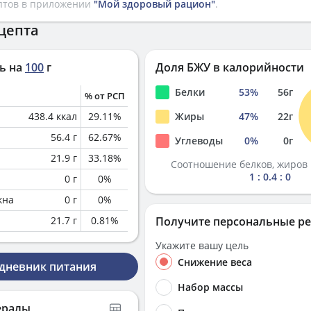
птов в приложении
"Мой здоровый рацион"
.
цепта
ь на
100
г
Доля БЖУ в калорийности
Белки
53
%
56
г
% от РСП
438.4
ккал
29.11
%
Жиры
47
%
22
г
56.4
г
62.67
%
Углеводы
0
%
0
г
21.9
г
33.18
%
Соотношение белков, жиров 
1 : 0.4 : 0
0
г
0
%
кна
0
г
0
%
21.7
г
0.81
%
Получите персональные р
Укажите вашу цель
Снижение веса
 дневник питания
Набор массы
ералы