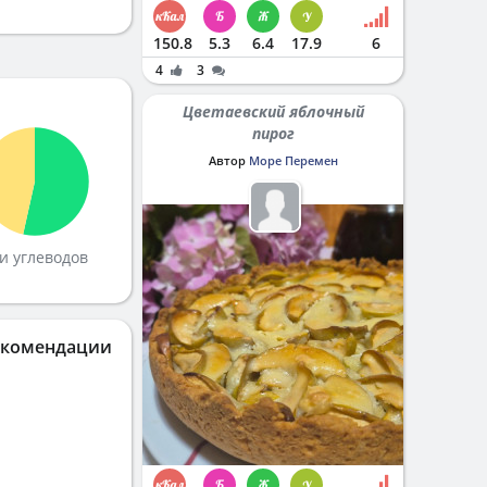
150.8
5.3
6.4
17.9
6
4
3
Цветаевский яблочный
пирог
Автор
Море Перемен
и углеводов
екомендации