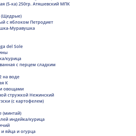
я (5-ка) 250гр. Атяшевский МПК
 (Щедрые)
ый с яблоком Петродиет
ушка-Муравушка
a del Sole
ины
ка/курица
ванная с перцем сладким
2 на воде
ая К
 и овощами
вой стружкой Нежинский
зски (с картофелем)
 (минтай)
лей индейка/курица
ичий
 и яйца и огурца