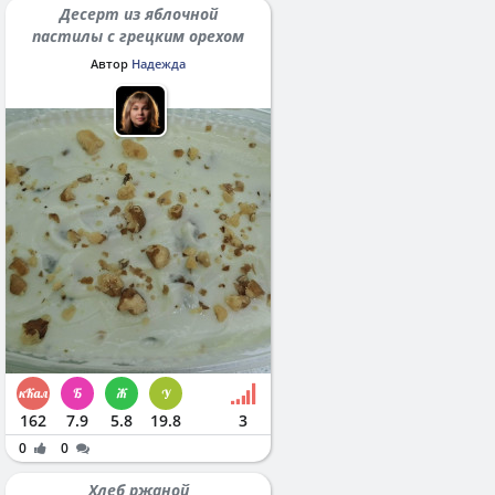
Десерт из яблочной
пастилы с грецким орехом
Автор
Надежда
162
7.9
5.8
19.8
3
0
0
Хлеб ржаной