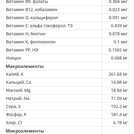
Витамин В9, фолаты
0.304 мкг
Витамин В12, кобаламин
0.023 мкг
Витамин D, кальциферол
0.091 мкг
Витамин Е, альфа токоферол, ТЭ
0.839 мг
Витамин Н, биотин
0.878 мкг
Витамин К, филлохинон
0.1 мкг
Витамин РР, НЭ
0.1565 мг
Ниацин
0.008 мг
Макроэлементы
Калий, K
261.68 мг
Кальций, Ca
14.88 мг
Магний, Mg
18.84 мг
Натрий, Na
71.09 мг
Сера, S
192.2 мг
Фосфор, P
181.4 мг
Хлор, Cl
6.78 мг
Микроэлементы