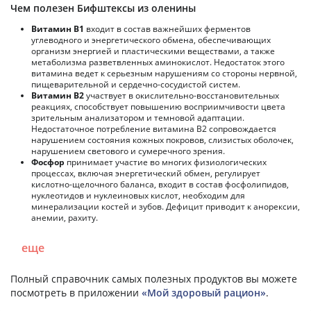
Чем полезен Бифштексы из оленины
Витамин В1
входит в состав важнейших ферментов
углеводного и энергетического обмена, обеспечивающих
организм энергией и пластическими веществами, а также
метаболизма разветвленных аминокислот. Недостаток этого
витамина ведет к серьезным нарушениям со стороны нервной,
пищеварительной и сердечно-сосудистой систем.
Витамин В2
участвует в окислительно-восстановительных
реакциях, способствует повышению восприимчивости цвета
зрительным анализатором и темновой адаптации.
Недостаточное потребление витамина В2 сопровождается
нарушением состояния кожных покровов, слизистых оболочек,
нарушением светового и сумеречного зрения.
Фосфор
принимает участие во многих физиологических
процессах, включая энергетический обмен, регулирует
кислотно-щелочного баланса, входит в состав фосфолипидов,
нуклеотидов и нуклеиновых кислот, необходим для
минерализации костей и зубов. Дефицит приводит к анорексии,
анемии, рахиту.
еще
Полный справочник самых полезных продуктов вы можете
посмотреть в приложении
«Мой здоровый рацион»
.