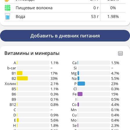
Пищевые волокна
0
г
0
%
Вода
53
г
1.98
%
Добавить в дневник питания
Витамины и минералы
A
1.1%
Ca
1.5%
b-car
~
Si
~
В1
17%
Mg
4.7%
B2
33%
Na
5.5%
Холин
2.1%
P
23%
B5
1.1%
Cl
0.3%
B6
0.3%
Fe
15%
B9
0.1%
I
0.5%
B12
0.8%
Co
4.4%
C
~
Mn
0.1%
D
0.9%
Cu
0.4%
E
5.6%
Mo
0.4%
H
1.8%
Se
2.3%