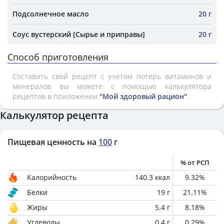
Подсолнечное масло
20 г
Соус вустерский [Сырье и приправы]
20 г
Способ приготовления
Составить свой рецепт с учетом потерь витаминов и
минералов вы можете с помощью калькулятора
рецептов в приложении
"Мой здоровый рацион"
.
Калькулятор рецепта
Пищевая ценность на
100
г
% от РСП
Калорийность
140.3
ккал
9.32
%
Белки
19
г
21.11
%
Жиры
5.4
г
8.18
%
Углеводы
0.4
г
0.29
%