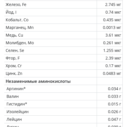
Железо, Fe
2.745 мг
Йод, I
0.74 мкг
Кобальт, Co
0.435 мкг
Марганец, Mn
0.0013 мг
Медь, Cu
3.61 мкг
Молибден, Mo
0.261 мкг
Селен, Se
1.255 мкг
Фтор, F
2.39 мкг
Хром, Cr
0.17 мкг
Цинк, Zn
0.0483 мг
Незаменимые аминокислоты
Аргинин*
0.034 г
Валин
0.033 г
Гистидин*
0.015 г
Изолейцин
0.026 г
Лейцин
0.047 г
Лизин
0.039 г