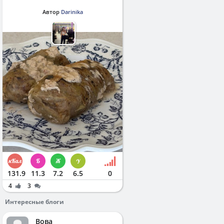
Автор
Darinika
131.9
11.3
7.2
6.5
0
4
3
Интересные блоги
Вова