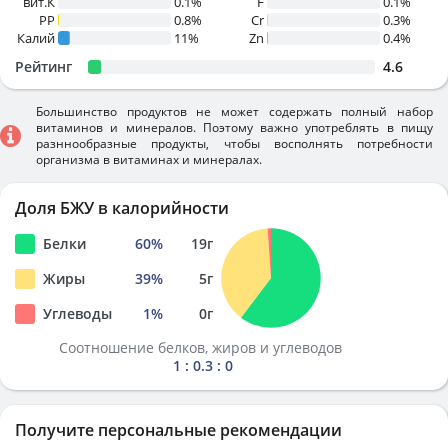
вит.К
0.1%
F
0.1%
PP
0.8%
Cr
0.3%
Калий
11%
Zn
0.4%
Рейтинг
4.6
Большинство продуктов не может содержать полный набор
витаминов и минералов. Поэтому важно употреблять в пищу
разннообразные продукты, чтобы восполнять потребности
организма в витаминах и минералах.
Доля БЖУ в калорийности
Белки
60
%
19
г
Жиры
39
%
5
г
Углеводы
1
%
0
г
Соотношение белков, жиров и углеводов
1 : 0.3 : 0
Получите персональные рекомендации