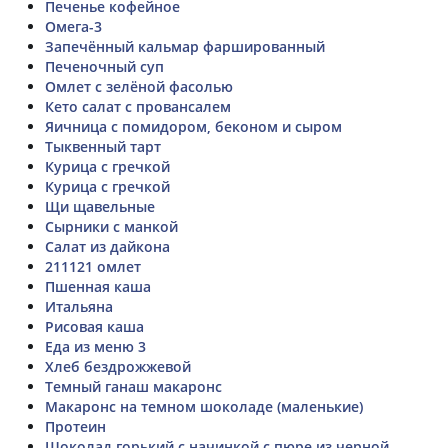
Печенье кофейное
Омега-3
Запечённый кальмар фаршированный
Печеночный суп
Омлет с зелёной фасолью
Кето салат с провансалем
Яичница с помидором, беконом и сыром
Тыквенный тарт
Курица с гречкой
Курица с гречкой
Щи щавельные
Сырники с манкой
Салат из дайкона
211121 омлет
Пшенная каша
Итальяна
Рисовая каша
Еда из меню 3
Хлеб бездрожжевой
Темный ганаш макаронс
Макаронс на темном шоколаде (маленькие)
Протеин
Шоколад горький с начинкой с пюре из черной