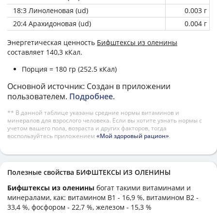
18:3 Линоленовая (ud)
0.003 г
20:4 Арахидоновая (ud)
0.004 г
Энергетическая ценность
Бифштексы из оленины
составляет 140,3 кКал.
Порция = 180 гр (252.5 кКал)
Основной источник: Создан в приложении
пользователем.
Подробнее
.
** В данной таблице указаны средние нормы витаминов и
минералов для взрослого человека. Если вы хотите узнать нормы с
учетом вашего пола, возраста и других факторов, тогда
воспользуйтесь приложением
«Мой здоровый рацион»
.
Полезные свойства БИФШТЕКСЫ ИЗ ОЛЕНИНЫ
Бифштексы из оленины
богат такими витаминами и
минералами, как: витамином B1 - 16,9 %, витамином B2 -
33,4 %, фосфором - 22,7 %, железом - 15,3 %