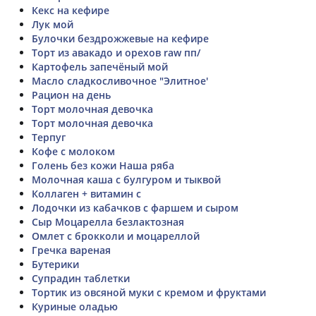
Кекс на кефире
Лук мой
Булочки бездрожжевые на кефире
Торт из авакадо и орехов raw пп/
Картофель запечёный мой
Масло сладкосливочное "Элитное'
Рацион на день
Торт молочная девочка
Торт молочная девочка
Терпуг
Кофе с молоком
Голень без кожи Наша ряба
Молочная каша с булгуром и тыквой
Коллаген + витамин с
Лодочки из кабачков с фаршем и сыром
Сыр Моцарелла безлактозная
Омлет с брокколи и моцареллой
Гречка вареная
Бутерики
Супрадин таблетки
Тортик из овсяной муки с кремом и фруктами
Куриные оладью