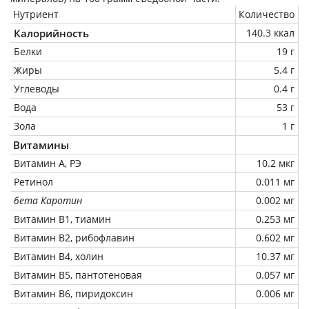
Нутриент
Количество
Калорийность
140.3 ккал
Белки
19 г
Жиры
5.4 г
Углеводы
0.4 г
Вода
53 г
Зола
1 г
Витамины
Витамин А, РЭ
10.2 мкг
Ретинол
0.011 мг
бета Каротин
0.002 мг
Витамин В1, тиамин
0.253 мг
Витамин В2, рибофлавин
0.602 мг
Витамин В4, холин
10.37 мг
Витамин В5, пантотеновая
0.057 мг
Витамин В6, пиридоксин
0.006 мг