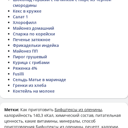
смородины
Кекс в кружке
Салат 1
Хлорофилл
Майонез домашний
Спаржа по корейски
Печенье затяжное
Фрикадельки индейка
Майонез ПП
Пирог грушевый
Курица с грибами
Ряженка 4%
Fusilli
Сельдь Матье в маринаде
Гренки из хлеба
Коктейль на молоке
Метки:
Как приготовить
Бифштексы из оленины
,
калорийность 140,3 кКал, химический состав, питательная
ценность, какие витамины, минералы, способ
приготовления Бифштексы из оленины, рецепт, калории,