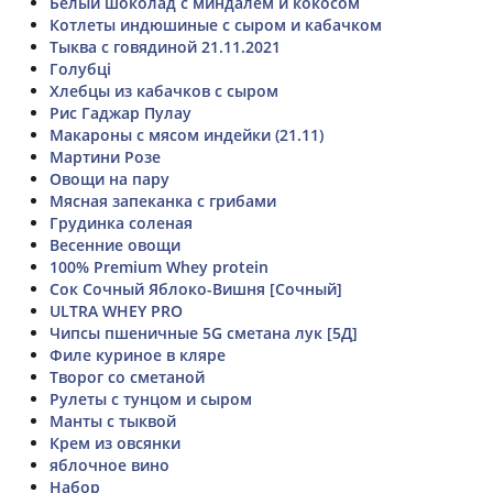
Белый шоколад с миндалём и кокосом
Котлеты индюшиные с сыром и кабачком
Тыква с говядиной 21.11.2021
Голубці
Хлебцы из кабачков с сыром
Рис Гаджар Пулау
Макароны с мясом индейки (21.11)
Мартини Розе
Овощи на пару
Мясная запеканка с грибами
Грудинка соленая
Весенние овощи
100% Premium Whey protein
Сок Сочный Яблоко-Вишня [Сочный]
ULTRA WHEY PRO
Чипсы пшеничные 5G сметана лук [5Д]
Филе куриное в кляре
Творог со сметаной
Рулеты с тунцом и сыром
Манты с тыквой
Крем из овсянки
яблочное вино
Набор