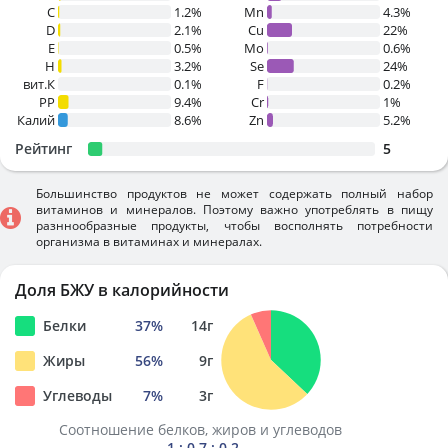
C
1.2%
Mn
4.3%
D
2.1%
Cu
22%
E
0.5%
Mo
0.6%
H
3.2%
Se
24%
вит.К
0.1%
F
0.2%
PP
9.4%
Cr
1%
Калий
8.6%
Zn
5.2%
Рейтинг
5
Большинство продуктов не может содержать полный набор
витаминов и минералов. Поэтому важно употреблять в пищу
разннообразные продукты, чтобы восполнять потребности
организма в витаминах и минералах.
Доля БЖУ в калорийности
Белки
37
%
14
г
Жиры
56
%
9
г
Углеводы
7
%
3
г
Соотношение белков, жиров и углеводов
1 : 0.7 : 0.2