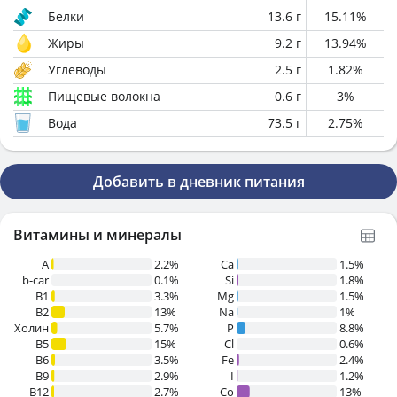
Белки
13.6
г
15.11
%
Жиры
9.2
г
13.94
%
Углеводы
2.5
г
1.82
%
Пищевые волокна
0.6
г
3
%
Вода
73.5
г
2.75
%
Добавить в дневник питания
Витамины и минералы
A
2.2%
Ca
1.5%
b-car
0.1%
Si
1.8%
В1
3.3%
Mg
1.5%
B2
13%
Na
1%
Холин
5.7%
P
8.8%
B5
15%
Cl
0.6%
B6
3.5%
Fe
2.4%
B9
2.9%
I
1.2%
B12
2.7%
Co
13%