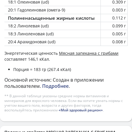
18:1 Олеиновая (ud)
0.309 г
20:1 Гадолеиновая (омега-9)
0.003 г
Полиненасыщенные жирные кислоты
0.112 г
18:2 Линолевая (ud)
0.099 г
18:3 Линоленовая (ud)
0.005 г
20:4 Арахидоновая (ud)
0.008 г
Энергетическая ценность
Мясная запеканка с грибами
составляет 146,1 кКал.
Порция = 183 гр (267.4 кКал)
Основной источник: Создан в приложении
пользователем.
Подробнее
.
** В данной таблице указаны средние нормы витаминов и
минералов для взрослого человека. Если вы хотите узнать нормы с
учетом вашего пола, возраста и других факторов, тогда
воспользуйтесь приложением
«Мой здоровый рацион»
.