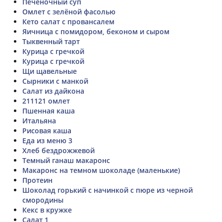
Печеночный суп
Омлет с зелёной фасолью
Кето салат с провансалем
Яичница с помидором, беконом и сыром
Тыквенный тарт
Курица с гречкой
Курица с гречкой
Щи щавельные
Сырники с манкой
Салат из дайкона
211121 омлет
Пшенная каша
Итальяна
Рисовая каша
Еда из меню 3
Хлеб бездрожжевой
Темный ганаш макаронс
Макаронс на темном шоколаде (маленькие)
Протеин
Шоколад горький с начинкой с пюре из черной
смородины
Кекс в кружке
Салат 1