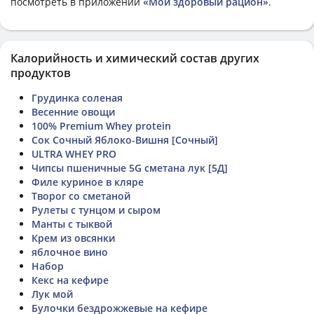
посмотреть в приложении
«Мой здоровый рацион»
.
Калорийность и химический состав других
продуктов
Грудинка соленая
Весенние овощи
100% Premium Whey protein
Сок Сочный Яблоко-Вишня [Сочный]
ULTRA WHEY PRO
Чипсы пшеничные 5G сметана лук [5Д]
Филе куриное в кляре
Творог со сметаной
Рулеты с тунцом и сыром
Манты с тыквой
Крем из овсянки
яблочное вино
Набор
Кекс на кефире
Лук мой
Булочки бездрожжевые на кефире