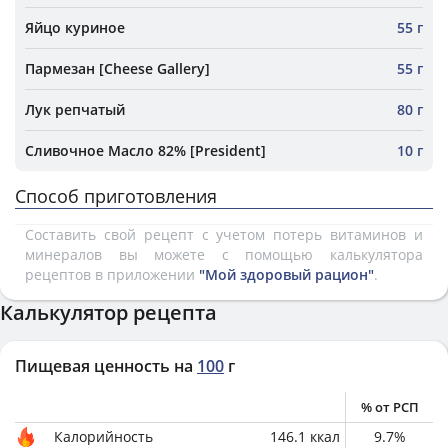
Яйцо куриное
55 г
Пармезан [Cheese Gallery]
55 г
Лук репчатый
80 г
Сливочное Масло 82% [President]
10 г
Способ приготовления
Составить свой рецепт с учетом потерь витаминов и
минералов вы можете с помощью калькулятора
рецептов в приложении
"Мой здоровый рацион"
.
Калькулятор рецепта
Пищевая ценность на
100
г
% от РСП
Калорийность
146.1
ккал
9.7
%