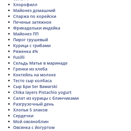
Хлорофилл
Майонез домашний
Спаржа по корейски
Печенье затяжное
Фрикадельки индейка
Майонез ПП
Пирог грушевый
Курица с грибами
Ряженка 4%
Fusilli
Сельдь Матье в маринаде
Гренки из хлеба
Коктейль на молоке
Тесто сыр колбаса
Сыр Бри Ser Bawarski
Chika layers Pistachio yogurt
Салат из курицы с блинчиками
Разгрузочный день
Хлопья 5 злаков
Сердечки
Мой овсяноблин
Овсянка с йогуртом