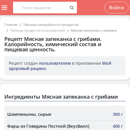
Войти
Главная
Таблица калорийности продуктов
Таблица продуктов пользователей
Мясная запеканка с грибами
Рецепт
Мясная запеканка с грибами
.
Калорийность, химический состав и
пищевая ценность.
Рецепт создан
пользователем
в приложении
Мой
здоровый рацион
.
Ингредиенты Мясная запеканка с грибами
Шампиньоны, сырые
300 г
Фарш из Говядины Постной [ВкусВилл]
400 г