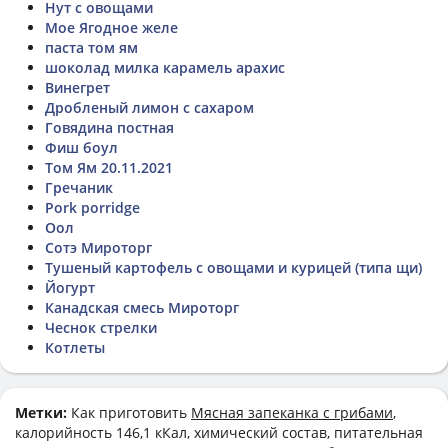
Нут с овощами
Мое Ягодное желе
паста том ям
шоколад милка карамель арахис
Винегрет
Дробленый лимон с сахаром
Говядина постная
Фиш боул
Том Ям 20.11.2021
Гречаник
Pork porridge
Оол
Сотэ Мироторг
Тушеный картофель с овощами и курицей (типа щи)
Йогурт
Канадская смесь Мироторг
Чеснок стрелки
Котлеты
Метки:
Как приготовить
Мясная запеканка с грибами
,
калорийность 146,1 кКал, химический состав, питательная