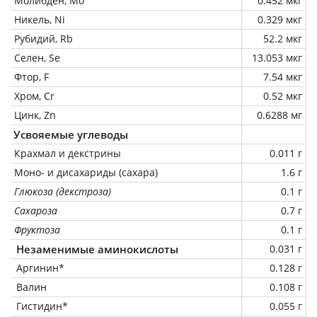
Молибден, Mo
0.452 мкг
Никель, Ni
0.329 мкг
Рубидий, Rb
52.2 мкг
Селен, Se
13.053 мкг
Фтор, F
7.54 мкг
Хром, Cr
0.52 мкг
Цинк, Zn
0.6288 мг
Усвояемые углеводы
Крахмал и декстрины
0.011 г
Моно- и дисахариды (сахара)
1.6 г
Глюкоза (декстроза)
0.1 г
Сахароза
0.7 г
Фруктоза
0.1 г
Незаменимые аминокислоты
0.031 г
Аргинин*
0.128 г
Валин
0.108 г
Гистидин*
0.055 г