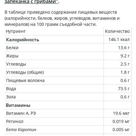
запеканка с грибами"
.
В таблице приведено содержание пищевых веществ
(калорийности, белков, жиров, углеводов, витаминов и
минералов) на
100 грамм
съедобной части.
Нутриент
Количество
Калорийность
146.1 ккал
Белки
13.6 г
Жиры
9.2 г
Углеводы
2.5 г
Углеводы (общие)
1.8 г
Пищевые волокна
0.6 г
Вода
73.5 г
Зола
0.6 г
Витамины
Витамин А, РЭ
19.6 мкг
Ретинол
0.019 мг
бета Каротин
0.005 мг