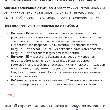
Полезные свойства МЯСНАЯ ЗАПЕКАНКА С ГРИБАМИ
Мясная запеканка с грибами
богат такими витаминами и
минералами, как: витамином B2 - 13,2 %, витамином B5 -
14,5 %, кобальтом - 13 %, медью - 22,1 %, селеном - 23,7 %
Чем полезен Мясная запеканка с грибами
Витамин В2
участвует в окислительно-восстановительных
реакциях, способствует повышению восприимчивости цвета
зрительным анализатором и темновой адаптации.
Недостаточное потребление витамина В2 сопровождается
нарушением состояния кожных покровов, слизистых оболочек,
нарушением светового и сумеречного зрения.
Витамин В5
участвует в белковом, жировом, углеводном
обмене, обмене холестерина, синтезе ряда гормонов,
гемоглобина, способствует всасыванию аминокислот и сахаров
в кишечнике, поддерживает функцию коры надпочечников.
Недостаток пантотеновой кислоты может вести к поражению
кожи и слизистых.
Кобальт
входит в состав витамина В12. Активирует ферменты
обмена жирных кислот и метаболизма фолиевой кислоты.
еще
Полный справочник самых полезных продуктов вы можете