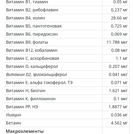
Витамин В1, тиамин
0.05 мг
Витамин В2, рибофлавин
0.237 мг
Витамин В4, холин
28.66 мг
Витамин В5, пантотеновая
0.725 мг
Витамин В6, пиридоксин
0.069 мг
Витамин В9, фолаты
11.788 мкг
Витамин В12, кобаламин
0.08 мкг
Витамин C, аскорбиновая
1.1 мг
Витамин D, кальциферол
0.207 мкг
Витамин D2, эргокальциферол
0.041 мкг
Витамин Е, альфа токоферол, ТЭ
0.071 мг
Витамин Н, биотин
1.621 мкг
Витамин К, филлохинон
0.1 мкг
Витамин РР, НЭ
1.8877 мг
Ниацин
0.036 мг
Бетаин
4.562 мг
Макроэлементы