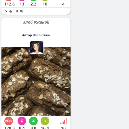
112.8
13
2.2
10
4
5
8
Хлеб ржаной
Автор
Валентина
178.3
8.4
8.8
16.4
10