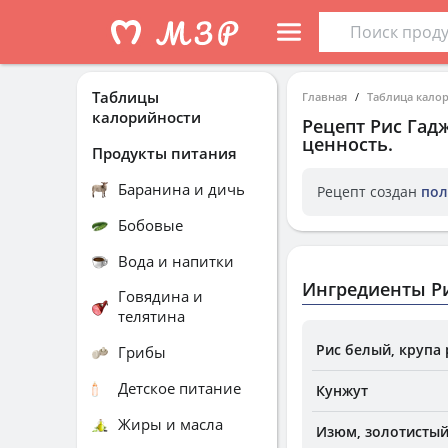
Таблицы
Главная
Таблица кало
калорийности
Рецепт
Рис Гад
ценность.
Продукты питания
Баранина и дичь
Рецепт создан
пол
Бобовые
Вода и напитки
Ингредиенты Ри
Говядина и
телятина
Рис белый, крупа 
Грибы
Детское питание
Кунжут
Жиры и масла
Изюм, золотистый