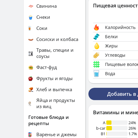
Пищевая ценност
Свинина
Снеки
Калорийность
Соки
Белки
Сосиски и колбаса
Жиры
Травы, специи и
Углеводы
соусы
Пищевые воло
Фаст-фуд
Вода
Фрукты и ягоды
Хлеб и выпечка
Добавить в
Яйца и продукты
из яиц
Витамины и мин
Готовые блюда и
A
24%
рецепты
b-car
26%
В1
1.7%
Варенье и джемы