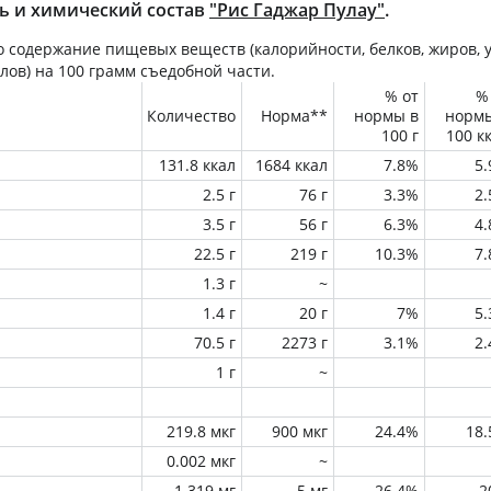
ь и химический состав
"Рис Гаджар Пулау"
.
 содержание пищевых веществ (калорийности, белков, жиров, у
лов) на
100 грамм
съедобной части.
% от
%
Количество
Норма**
нормы в
норм
100 г
100 к
131.8 ккал
1684 ккал
7.8%
5
2.5 г
76 г
3.3%
2
3.5 г
56 г
6.3%
4
22.5 г
219 г
10.3%
7
1.3 г
~
1.4 г
20 г
7%
5
70.5 г
2273 г
3.1%
2
1 г
~
219.8 мкг
900 мкг
24.4%
18
0.002 мкг
~
1.319 мг
5 мг
26.4%
2