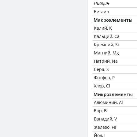
Ниацин
Бетаин
Макроэлементы
Калий, K
Кальций, Ca
Кремний, Si
Магний, Mg
Натрий, Na
Сера, S
Фосфор, P
Хлор, Cl
Микроэлементы
Алюминий, Al
Бор, B
Ванадий, V
Железо, Fe
Йод, I