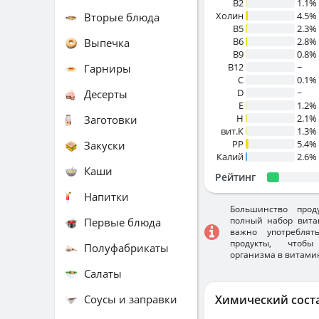
B2
1.1%
Холин
4.5%
Вторые блюда
B5
2.3%
B6
2.8%
Выпечка
B9
0.8%
B12
~
Гарниры
C
0.1%
D
~
Десерты
E
1.2%
H
2.1%
Заготовки
вит.К
1.3%
PP
5.4%
Закуски
Калий
2.6%
Каши
Рейтинг
Напитки
Большинство прод
полный набор вита
Первые блюда
важно употребля
продукты, чтобы
Полуфабрикаты
организма в витами
Салаты
Соусы и заправки
Химический сост