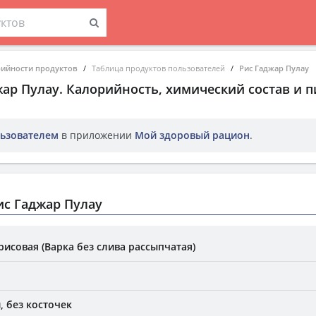
рийности продуктов
Таблица продуктов пользователей
Рис Гаджар Пулау
жар Пулау
. Калорийность, химический состав и 
ьзователем
в приложении
Мой здоровый рацион
.
с Гаджар Пулау
рисовая (Варка без слива рассыпчатая)
, без косточек