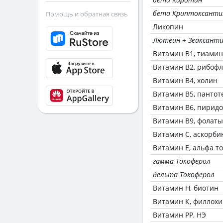
бета Криптоксанти
Помощь и обратная связь
Ликопин
Лютеин + Зеаксант
Витамин В1, тиамин
Витамин В2, рибоф
Витамин В4, холин
Витамин В5, пантот
Витамин В6, пирид
Витамин В9, фолаты
Витамин C, аскорби
Витамин Е, альфа т
гамма Токоферол
дельта Токоферол
Витамин Н, биотин
Витамин К, филлох
Витамин РР, НЭ