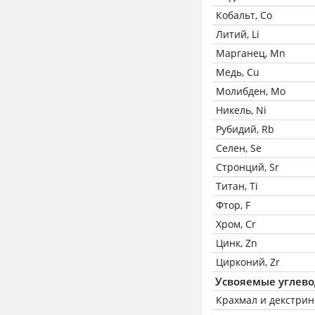
Кобальт, Co
Литий, Li
Марганец, Mn
Медь, Cu
Молибден, Mo
Никель, Ni
Рубидий, Rb
Селен, Se
Стронций, Sr
Титан, Ti
Фтор, F
Хром, Cr
Цинк, Zn
Цирконий, Zr
Усвояемые углев
Крахмал и декстри