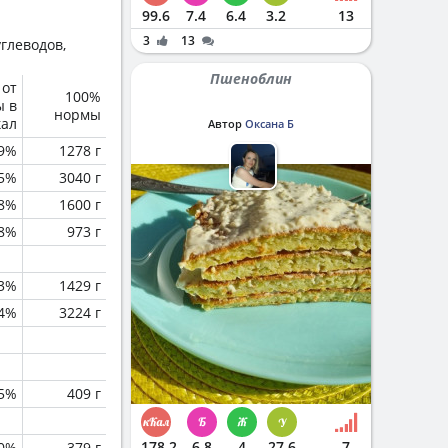
99.6
7.4
6.4
3.2
13
3
13
глеводов,
Пшеноблин
 от
100%
ы в
нормы
кал
Автор
Оксана Б
.9%
1278 г
.5%
3040 г
.8%
1600 г
.8%
973 г
.3%
1429 г
.4%
3224 г
.5%
409 г
178.2
6.8
4
27.6
7
0%
379 г