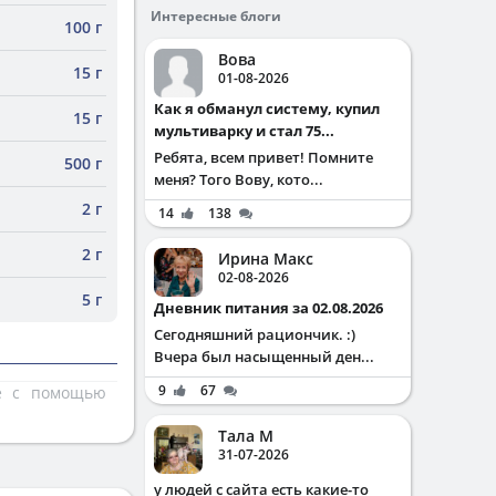
Интересные блоги
100 г
Вова
15 г
01-08-2026
Как я обманул систему, купил
15 г
мультиварку и стал 75...
Ребята, всем привет! Помните
500 г
меня? Того Вову, кото...
2 г
14
138
2 г
Ирина Макс
02-08-2026
5 г
Дневник питания за 02.08.2026
Сегодняшний рациончик. :)
Вчера был насыщенный ден...
9
67
те с помощью
Тала М
31-07-2026
у людей с сайта есть какие-то