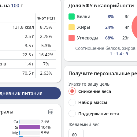
ь на
100
г
Доля БЖУ в калорийности
Белки
8
%
3
г
% от РСП
131.8
ккал
8.75
%
Жиры
24
%
4
г
2.5
г
2.78
%
Углеводы
68
%
23
г
3.5
г
5.3
%
Соотношение белков, жиров 
1 : 1.4 : 9
22.5
г
16.42
%
кна
1.4
г
7
%
70.5
г
2.63
%
Получите персональные р
Укажите вашу цель
Снижение веса
 дневник питания
Набор массы
ералы
Поддержание веса
Ca
2.1%
Желаемый вес
Si
104%
Mg
5.5%