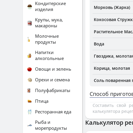
Кондитерские
Морковь (Жарка)
изделия
Крупы, мука,
Кокосовая Стружк
макароны
Растительное Мас
Молочные
продукты
Вода
Напитки
Гвоздика, молота
алкогольные
Корица, молотая
Овощи и зелень
Орехи и семена
Соль поваренная
Полуфабрикаты
Способ пригото
Птица
Составить свой 
калькулятора реце
Ресторанная еда
Калькулятор ре
Рыба и
морепродукты