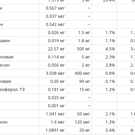
н
0.567 мкг
~
0.037 мкг
~
ин
0.542 мкг
~
0.026 мг
1.5 мг
1.7%
1
лавин
0.019 мг
1.8 мг
1.1%
0
22.57 мг
500 мг
4.5%
3
еновая
0.114 мг
5 мг
2.3%
1
оксин
0.056 мг
2 мг
2.8%
2
3.038 мкг
400 мкг
0.8%
0
новая
0.05 мг
90 мг
0.1%
0
окоферол, ТЭ
0.181 мг
15 мг
1.2%
0
0.025 мг
~
0.001 мг
~
1.041 мкг
50 мкг
2.1%
1
инон
1.6 мкг
120 мкг
1.3%
1.0891 мг
20 мг
5.4%
4