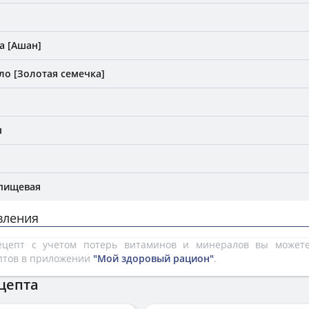
а [Ашан]
ло [Золотая семечка]
я
 пищевая
вления
рецепт с учетом потерь витаминов и минералов вы може
птов в приложении
"Мой здоровый рацион"
.
цепта