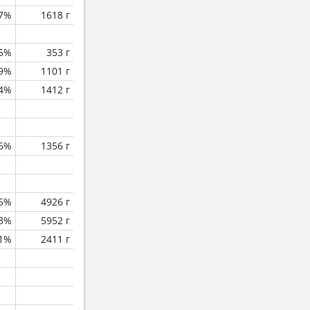
.7%
1618 г
.5%
353 г
.9%
1101 г
.4%
1412 г
.6%
1356 г
.5%
4926 г
.3%
5952 г
.1%
2411 г