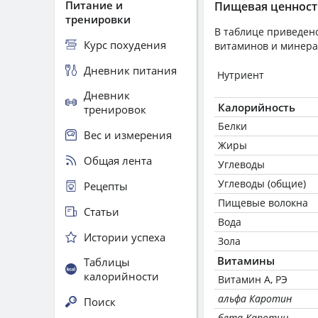
Питание и
Пищевая ценност
тренировки
В таблице приведено
Курс похудения
витаминов и минера
Дневник питания
Нутриент
Дневник
Калорийность
тренировок
Белки
Вес и измерения
Жиры
Общая лента
Углеводы
Углеводы (общие)
Рецепты
Пищевые волокна
Статьи
Вода
Истории успеха
Зола
Витамины
Таблицы
калорийности
Витамин А, РЭ
альфа Каротин
Поиск
бета Каротин