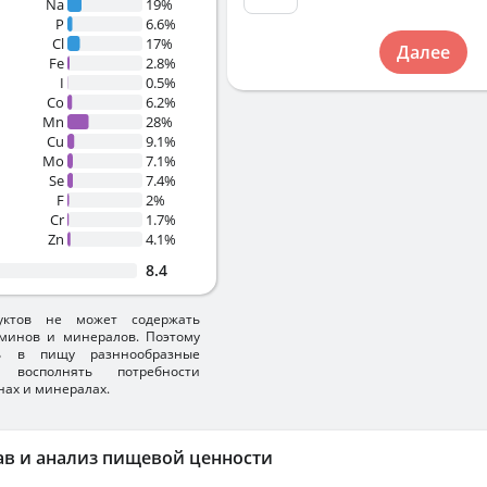
Na
19%
P
6.6%
Cl
17%
Далее
Fe
2.8%
I
0.5%
Co
6.2%
Mn
28%
Cu
9.1%
Mo
7.1%
Se
7.4%
F
2%
Cr
1.7%
Zn
4.1%
8.4
уктов не может содержать
минов и минералов. Поэтому
ть в пищу разннообразные
 восполнять потребности
нах и минералах.
ав и анализ пищевой ценности