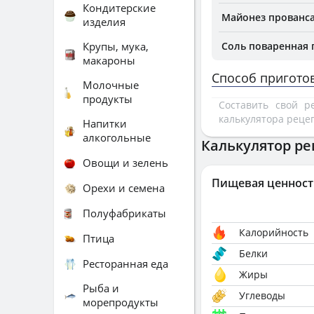
Кондитерские
Майонез прованс
изделия
Крупы, мука,
Соль поваренная
макароны
Способ пригото
Молочные
продукты
Составить свой 
калькулятора реце
Напитки
алкогольные
Калькулятор ре
Овощи и зелень
Пищевая ценност
Орехи и семена
Полуфабрикаты
Калорийность
Птица
Белки
Ресторанная еда
Жиры
Рыба и
Углеводы
морепродукты