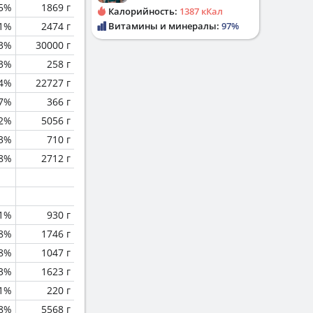
.5%
1869 г
Калорийность:
1387 кКал
.1%
2474 г
Витамины и минералы:
97%
.3%
30000 г
.3%
258 г
.4%
22727 г
.7%
366 г
2%
5056 г
.3%
710 г
.8%
2712 г
1%
930 г
.8%
1746 г
.8%
1047 г
.3%
1623 г
.1%
220 г
.8%
5568 г