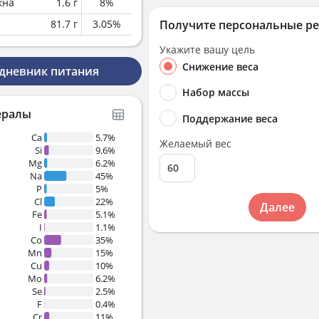
кна
1.6
г
8
%
81.7
г
3.05
%
Получите персональные р
Укажите вашу цель
Снижение веса
 дневник питания
Набор массы
ералы
Поддержание веса
Ca
5.7%
Желаемый вес
Si
9.6%
Mg
6.2%
Na
45%
P
5%
Cl
22%
Далее
Fe
5.1%
I
1.1%
Co
35%
Mn
15%
Cu
10%
Mo
6.2%
Se
2.5%
F
0.4%
Cr
11%