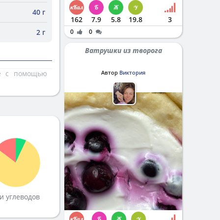
40 г
162
7.9
5.8
19.8
3
2 г
0
0
Ватрушки из творога
те с помощью
Автор
Виктория
и углеводов