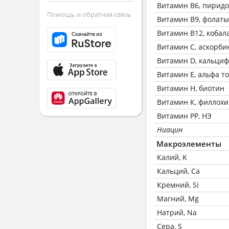
Витамин В6, пирид
Помощь и обратная связь
Витамин В9, фолаты
Витамин В12, кобал
Витамин C, аскорби
Витамин D, кальци
Витамин Е, альфа т
Витамин Н, биотин
Витамин К, филлох
Витамин РР, НЭ
Ниацин
Макроэлементы
Калий, K
Кальций, Ca
Кремний, Si
Магний, Mg
Натрий, Na
Сера, S