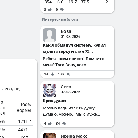
354
6.6
19.7
37.5
2
3
6
Интересные блоги
Вова
01-08-2026
Как я обманул систему, купил
мультиварку и стал 75...
Ребята, всем привет! Помните
меня? Того Вову, кото...
14
138
Лиса
глеводов,
07-08-2026
Крик души
 от
100%
ы в
Можно ведь излить душу?
нормы
кал
Думаю, можно.. Мы с муже...
.9%
1711 г
4
84
.2%
4471 г
Ирина Макс
.2%
667 г