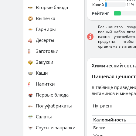
Калий
11%
Вторые блюда
Рейтинг
Выпечка
Большинство прод
Гарниры
полный набор вита
важно употребля
Десерты
продукты, чтобы
организма в витами
Заготовки
Закуски
Химический сост
Каши
Пищевая ценност
Напитки
В таблице приведено
витаминов и минера
Первые блюда
Полуфабрикаты
Нутриент
Салаты
Калорийность
Соусы и заправки
Белки
Жиры