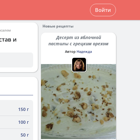
Войти
Новые рецепты
нсалем
Десерт из яблочной
став и
пастилы с грецким орехом
Автор
Надежда
150 г
100 г
50 г