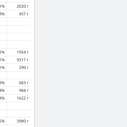
.1%
2020 г
.3%
457 г
.2%
1954 г
.1%
9317 г
.1%
290 г
.9%
683 г
.4%
984 г
.3%
1622 г
.5%
3980 г