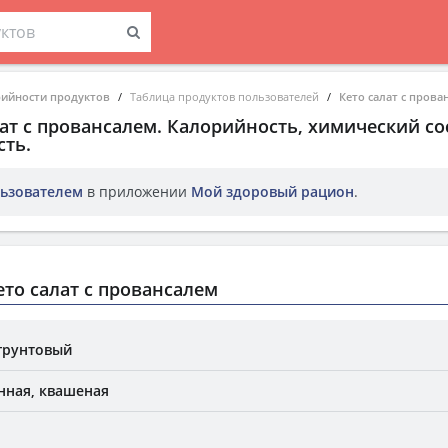
рийности продуктов
Таблица продуктов пользователей
Кето салат с прова
лат с провансалем
. Калорийность, химический со
ть.
ьзователем
в приложении
Мой здоровый рацион
.
то салат с провансалем
 грунтовый
нная, квашеная