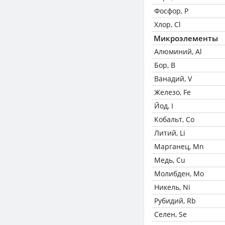
Фосфор, P
Хлор, Cl
Микроэлементы
Алюминий, Al
Бор, B
Ванадий, V
Железо, Fe
Йод, I
Кобальт, Co
Литий, Li
Марганец, Mn
Медь, Cu
Молибден, Mo
Никель, Ni
Рубидий, Rb
Селен, Se