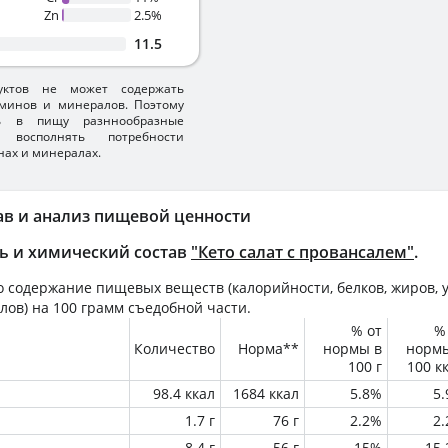
Zn
2.5%
11.5
уктов не может содержать
минов и минералов. Поэтому
ть в пищу разннообразные
 восполнять потребности
нах и минералах.
ав и анализ пищевой ценности
ь и химический состав
"Кето салат с провансалем"
.
 содержание пищевых веществ (калорийности, белков, жиров, у
лов) на
100 грамм
съедобной части.
% от
%
Количество
Норма**
нормы в
норм
100 г
100 к
98.4 ккал
1684 ккал
5.8%
5
1.7 г
76 г
2.2%
2
8.4 г
56 г
15%
15