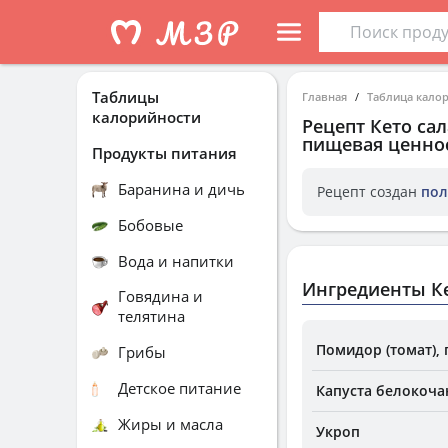
Таблицы
Главная
Таблица кало
калорийности
Рецепт
Кето са
пищевая ценнос
Продукты питания
Баранина и дичь
Рецепт создан
пол
Бобовые
Вода и напитки
Ингредиенты Ке
Говядина и
телятина
Помидор (томат),
Грибы
Детское питание
Капуста белокоча
Жиры и масла
Укроп