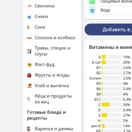
Пищевые воло
Свинина
Вода
Снеки
Соки
Добавить в
Сосиски и колбаса
Витамины и мин
Травы, специи и
соусы
A
19%
b-car
20%
Фаст-фуд
В1
2.6%
B2
2.7%
Фрукты и ягоды
Холин
2.6%
B5
4%
Хлеб и выпечка
B6
5.4%
B9
4%
Яйца и продукты
B12
0.3%
из яиц
C
39%
D
0.4%
Готовые блюда и
E
27%
рецепты
H
2%
вит.К
14%
Варенье и джемы
PP
3.7%