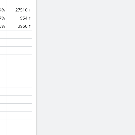
.4%
27510 г
.7%
954 г
.5%
3950 г