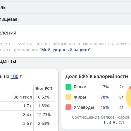
аль
 пищевая
вления
рецепт с учетом потерь витаминов и минералов вы може
птов в приложении
"Мой здоровый рацион"
.
цепта
ь на
100
г
Доля БЖУ в калорийности
Белки
7
%
2
г
% от РСП
98.4
ккал
6.53
%
Жиры
78
%
8
г
1.7
г
1.89
%
Углеводы
15
%
4
г
8.4
г
12.73
%
Соотношение белков, жиров 
1 : 4.9 : 2.1
3.6
г
2.63
%