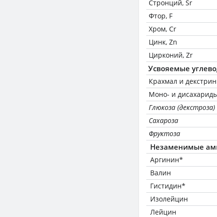
Стронций, Sr
Фтор, F
Хром, Cr
Цинк, Zn
Цирконий, Zr
Усвояемые углев
Крахмал и декстри
Моно- и дисахариды
Глюкоза (декстроза)
Сахароза
Фруктоза
Незаменимые ам
Аргинин*
Валин
Гистидин*
Изолейцин
Лейцин