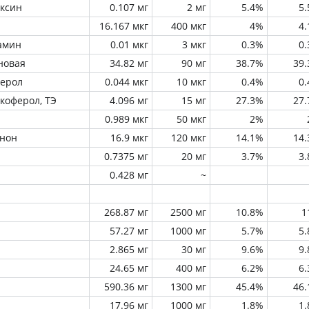
оксин
0.107 мг
2 мг
5.4%
5
16.167 мкг
400 мкг
4%
4
амин
0.01 мкг
3 мкг
0.3%
0
новая
34.82 мг
90 мг
38.7%
39
ферол
0.044 мкг
10 мкг
0.4%
0
окоферол, ТЭ
4.096 мг
15 мг
27.3%
27
0.989 мкг
50 мкг
2%
инон
16.9 мкг
120 мкг
14.1%
14
0.7375 мг
20 мг
3.7%
3
0.428 мг
~
268.87 мг
2500 мг
10.8%
1
57.27 мг
1000 мг
5.7%
5
2.865 мг
30 мг
9.6%
9
24.65 мг
400 мг
6.2%
6
590.36 мг
1300 мг
45.4%
46
17.96 мг
1000 мг
1.8%
1