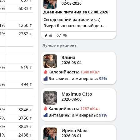
02-08-2026
.6%
6083 г
Дневник питания за 02.08.2026
Сегодняшний рациончик. :)
.1%
1250 г
Вчера был насыщенный ден...
.7%
2782 г
9
67
Лучшие рационы
Элина
2026-08-04
.6%
519 г
Калорийность:
1340 кКал
Витамины и минералы:
95%
.5%
494 г
Maximus Otto
2026-08-06
Калорийность:
1287 кКал
.6%
3846 г
Витамины и минералы:
91%
.7%
3750 г
.6%
3843 г
Ирина Макс
.1%
2488 г
2026-08-01