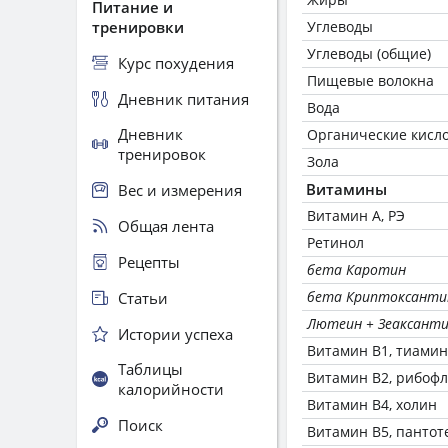
Питание и
тренировки
Углеводы
Углеводы (общие)
Курс похудения
Пищевые волокна
Дневник питания
Вода
Дневник
Органические кисл
тренировок
Зола
Витамины
Вес и измерения
Витамин А, РЭ
Общая лента
Ретинол
Рецепты
бета Каротин
бета Криптоксанти
Статьи
Лютеин + Зеаксант
Истории успеха
Витамин В1, тиамин
Таблицы
Витамин В2, рибоф
калорийности
Витамин В4, холин
Поиск
Витамин В5, пантот