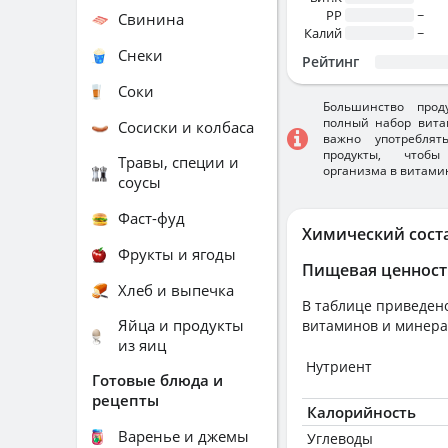
PP
~
Свинина
Калий
~
Снеки
Рейтинг
Соки
Большинство прод
полный набор вита
Сосиски и колбаса
важно употребля
продукты, чтобы
Травы, специи и
организма в витами
соусы
Фаст-фуд
Химический сост
Фрукты и ягоды
Пищевая ценност
Хлеб и выпечка
В таблице приведено
Яйца и продукты
витаминов и минера
из яиц
Нутриент
Готовые блюда и
рецепты
Калорийность
Варенье и джемы
Углеводы