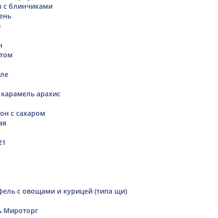
ы с блинчиками
ень
в
н
ртом
еле
карамель арахис
он с сахаром
ая
21
ель с овощами и курицей (типа щи)
ь Мироторг