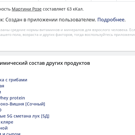
ность
Мартини Розе
составляет 63 кКал.
к: Создан в приложении пользователем.
Подробнее
.
азаны средние нормы витаминов и минералов для взрослого человека. Есл
вашего пола, возраста и других факторов, тогда воспользуйтесь приложен
имический состав других продуктов
ка с грибами
ая
и
hey protein
локо-Вишня [Сочный]
O
е 5G сметана лук [5Д]
 кляре
аной
м и сыром