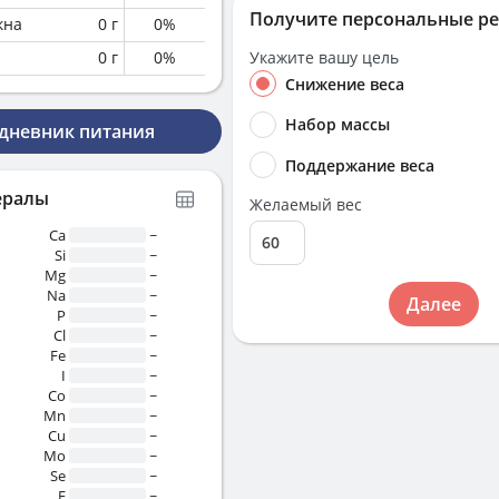
Получите персональные р
кна
0
г
0
%
0
г
0
%
Укажите вашу цель
Снижение веса
Набор массы
 дневник питания
Поддержание веса
ералы
Желаемый вес
Ca
~
Si
~
Mg
~
Na
~
Далее
P
~
Cl
~
Fe
~
I
~
Co
~
Mn
~
Cu
~
Mo
~
Se
~
F
~