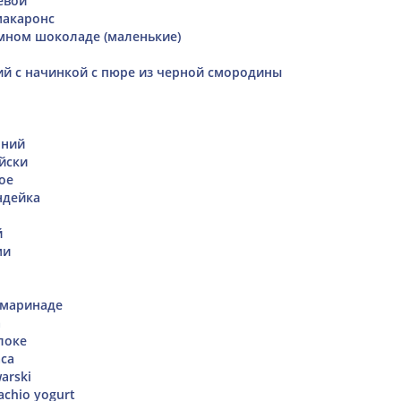
евой
макаронс
мном шоколаде (маленькие)
й с начинкой с пюре из черной смородины
шний
йски
ое
ндейка
й
ми
 маринаде
а
локе
аса
arski
tachio yogurt