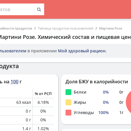
рийности продуктов
Таблица продуктов пользователей
Мартини Розе
Мартини Розе
. Химический состав и пищевая цен
льзователем
в приложении
Мой здоровый рацион
.
одукта
ь на
100
г
Доля БЖУ в калорийности
Белки
0
%
0
г
% от РСП
63
ккал
4.18
%
Жиры
0
%
0
г
0
г
0
%
Углеводы
100
%
1
г
0
г
0
%
1.4
г
1.02
%