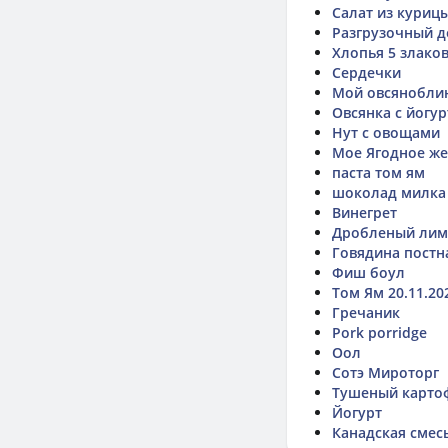
Салат из куриц
Разгрузочный д
Хлопья 5 злако
Сердечки
Мой овсянобли
Овсянка с йогу
Нут с овощами
Мое Ягодное ж
паста том ям
шоколад милка 
Винегрет
Дробленый лим
Говядина постн
Фиш боул
Том Ям 20.11.20
Гречаник
Pork porridge
Оол
Сотэ Мироторг
Тушеный картоф
Йогурт
Канадская смес