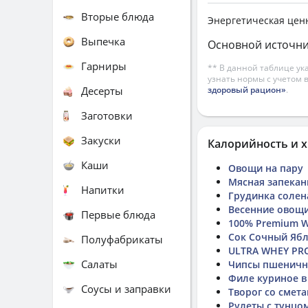
Вторые блюда
Энергетическая цен
Выпечка
Основной источни
Гарниры
** В данной таблице ук
узнать нормы с учетом 
Десерты
здоровый рацион»
.
Заготовки
Закуски
Калорийность и х
Каши
Овощи на пару
Мясная запекан
Напитки
Грудинка солен
Весенние овощ
Первые блюда
100% Premium W
Сок Сочный Яб
Полуфабрикаты
ULTRA WHEY PR
Салаты
Чипсы пшеничны
Филе куриное в
Соусы и заправки
Творог со смет
Рулеты с тунцо