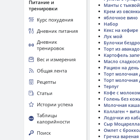
Питание и
Манты с тыквой
тренировки
Крем из овсянк
яблочное вино
Курс похудения
Набор
Кекс на кефире
Дневник питания
Лук мой
Дневник
Булочки бездр
тренировок
Торт из авакадо
Картофель зап
Вес и измерения
Масло сладкосл
Рацион на день
Общая лента
Торт молочная 
Торт молочная 
Рецепты
Терпуг
Кофе с молоко
Статьи
Голень без кож
Истории успеха
Молочная каша 
Коллаген + вит
Таблицы
Лодочки из каб
калорийности
Сыр Моцарелла
Омлет с брокко
Поиск
Гречка вареная