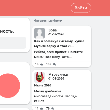
Войти
Интересные блоги
Вова
ность.
01-08-2026
Как я обманул систему, купил
мультиварку и стал 75...
Ребята, всем привет! Помните
меня? Того Вову, кото...
14
138
Марусичка
01-08-2026
Июль 2026
Месяц долбаной
многозадачности. Вес 57,4
кг.Вот...
11
79