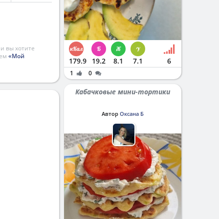
и вы хотите
ием
«Мой
179.9
19.2
8.1
7.1
6
1
0
Кабачковые мини-тортики
Автор
Оксана Б