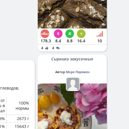
178.3
8.4
8.8
16.4
10
4
4
Сырники закусочные
Автор
Море Перемен
глеводов,
 от
100%
ы в
нормы
кал
.9%
2673 г
1%
15643 г