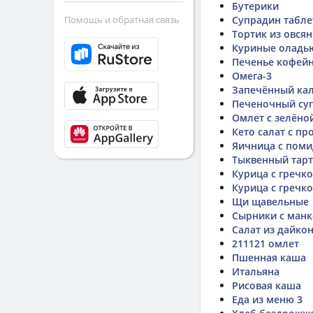
Бутерики
Помощь и обратная связь
Супрадин табле
Тортик из овся
Куриные оладь
Печенье кофей
Омега-3
Запечённый ка
Печеночный су
Омлет с зелёно
Кето салат с п
Яичница с поми
Тыквенный тарт
Курица с гречк
Курица с гречк
Щи щавельные
Сырники с ман
Салат из дайко
211121 омлет
Пшенная каша
Итальяна
Рисовая каша
Еда из меню 3