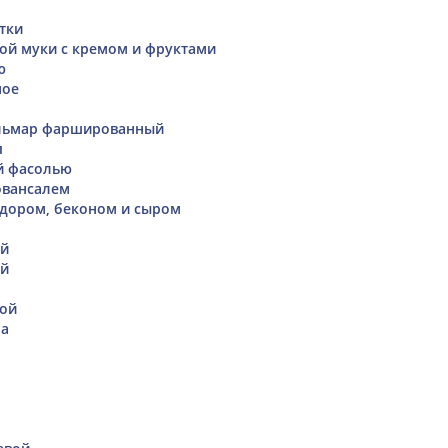
тки
ной муки с кремом и фруктами
ю
ное
льмар фаршированный
п
й фасолью
ровансалем
дором, беконом и сыром
ой
ой
кой
на