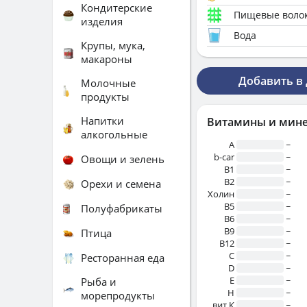
Кондитерские
Пищевые воло
изделия
Вода
Крупы, мука,
макароны
Добавить в
Молочные
продукты
Напитки
Витамины и мин
алкогольные
A
~
b-car
~
Овощи и зелень
В1
~
B2
~
Орехи и семена
Холин
~
B5
~
Полуфабрикаты
B6
~
B9
~
Птица
B12
~
C
~
Ресторанная еда
D
~
E
~
Рыба и
H
~
морепродукты
вит.К
~