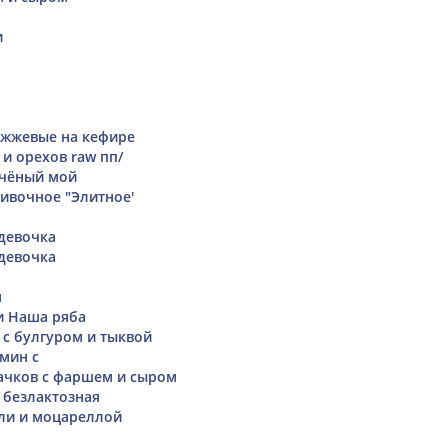
и
ожжевые на кефире
 и орехов raw пп/
ечёный мой
ивочное "Элитное'
девочка
девочка
м
и Наша ряба
с булгуром и тыквой
амин с
ачков с фаршем и сыром
 безлактозная
ли и моцареллой