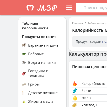
Таблицы
Главная
Таблица кало
калорийности
Калорийность
Продукты питания
Продукт создан
по
Баранина и дичь
Калькулятор пр
Бобовые
Вода и напитки
Пищевая ценност
Говядина и
телятина
Калорийность
Грибы
Белки
Детское питание
Жиры
Жиры и масла
Углеводы