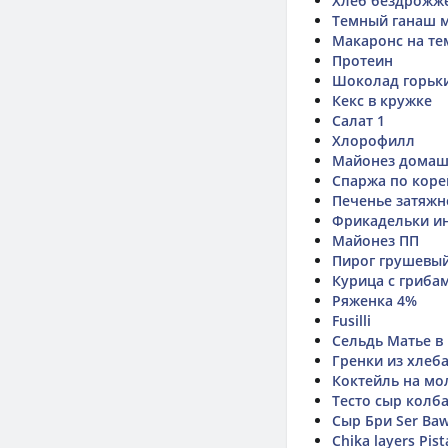
Хлеб бездрожж
Темный ганаш 
Макаронс на те
Протеин
Шоколад горьки
Кекс в кружке
Салат 1
Хлорофилл
Майонез дома
Спаржа по коре
Печенье затяжн
Фрикадельки и
Майонез ПП
Пирог грушевы
Курица с гриба
Ряженка 4%
Fusilli
Сельдь Матье в
Гренки из хлеб
Коктейль на мо
Тесто сыр колб
Сыр Бри Ser Baw
Chika layers Pis