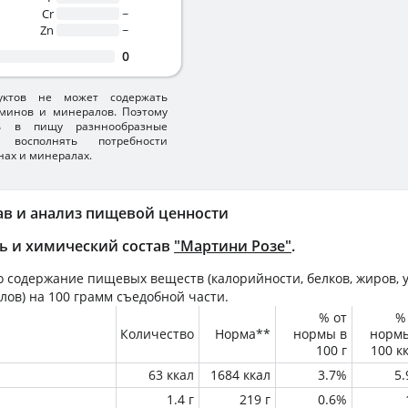
Cr
~
Zn
~
0
уктов не может содержать
минов и минералов. Поэтому
ть в пищу разннообразные
 восполнять потребности
нах и минералах.
ав и анализ пищевой ценности
ь и химический состав
"Мартини Розе"
.
 содержание пищевых веществ (калорийности, белков, жиров, у
лов) на
100 грамм
съедобной части.
% от
%
Количество
Норма**
нормы в
норм
100 г
100 к
63 ккал
1684 ккал
3.7%
5
1.4 г
219 г
0.6%