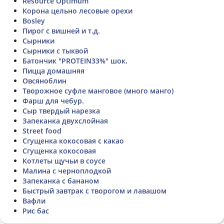
Resource Optimum
Корона цельно лесовые орехи
Bosley
Пирог с вишней и т.д.
Сырники
Сырники с тыквой
Батончик "PROTEIN33%" шок.
Пицца домашняя
Овсяноблин
Творожное суфле манговое (много манго)
Фарш для чебур.
Сыр твердый нарезка
Запеканка двухслойная
Street food
Сгущенка кокосовая с какао
Сгущенка кокосовая
Котлеты щучьи в соусе
Малина с черноплодкой
Запеканка с бананом
Быстрый завтрак с творогом и лавашом
Вафли
Рис бас