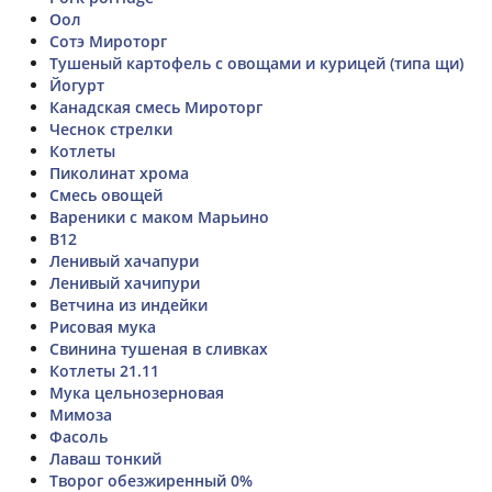
Оол
Сотэ Мироторг
Тушеный картофель с овощами и курицей (типа щи)
Йогурт
Канадская смесь Мироторг
Чеснок стрелки
Котлеты
Пиколинат хрома
Смесь овощей
Вареники с маком Марьино
В12
Ленивый хачапури
Ленивый хачипури
Ветчина из индейки
Рисовая мука
Свинина тушеная в сливках
Котлеты 21.11
Мука цельнозерновая
Мимоза
Фасоль
Лаваш тонкий
Творог обезжиренный 0%