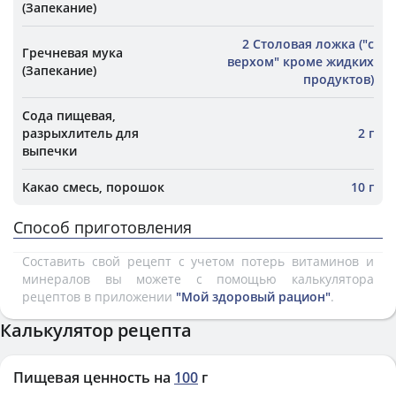
(Запекание)
2 Столовая ложка ("с
Гречневая мука
верхом" кроме жидких
(Запекание)
продуктов)
Сода пищевая,
разрыхлитель для
2 г
выпечки
Какао смесь, порошок
10 г
Способ приготовления
Составить свой рецепт с учетом потерь витаминов и
минералов вы можете с помощью калькулятора
рецептов в приложении
"Мой здоровый рацион"
.
Калькулятор рецепта
Пищевая ценность на
100
г