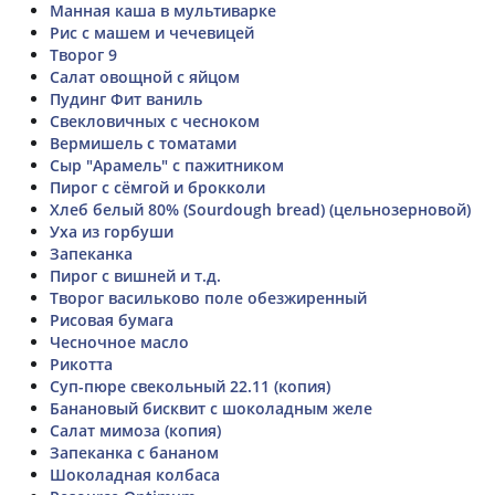
Манная каша в мультиварке
Рис с машем и чечевицей
Творог 9
Салат овощной с яйцом
Пудинг Фит ваниль
Свекловичных с чесноком
Вермишель с томатами
Сыр "Арамель" с пажитником
Пирог с сёмгой и брокколи
Хлеб белый 80% (Sourdough bread) (цельнозерновой)
Уха из горбуши
Запеканка
Пирог с вишней и т.д.
Творог васильково поле обезжиренный
Рисовая бумага
Чесночное масло
Рикотта
Суп-пюре свекольный 22.11 (копия)
Банановый бисквит с шоколадным желе
Салат мимоза (копия)
Запеканка с бананом
Шоколадная колбаса