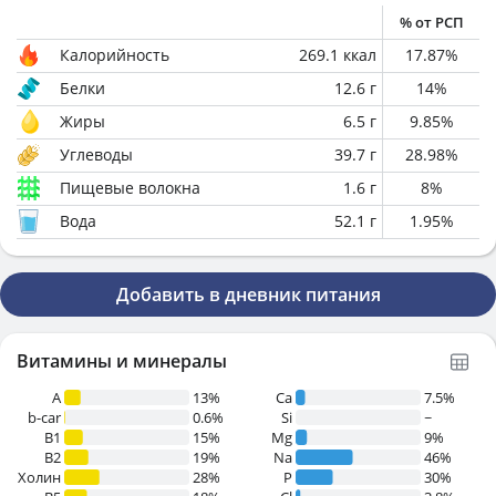
% от РСП
Калорийность
269.1
ккал
17.87
%
Белки
12.6
г
14
%
Жиры
6.5
г
9.85
%
Углеводы
39.7
г
28.98
%
Пищевые волокна
1.6
г
8
%
Вода
52.1
г
1.95
%
Добавить в дневник питания
Витамины и минералы
A
13%
Ca
7.5%
b-car
0.6%
Si
~
В1
15%
Mg
9%
B2
19%
Na
46%
Холин
28%
P
30%