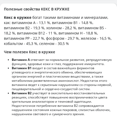
Полезные свойства КЕКС В КРУЖКЕ
Кекс в кружке
богат такими витаминами и минералами,
как: витамином А - 13,1 %, витамином B1 - 14,8 %,
витамином B2 - 19,3 %, холином - 28,2 %, витамином B5 -
18,2 %, витамином B12 - 11 %, витамином H - 18,8 %,
витамином PP - 22,7 %, фосфором - 29,7 %, железом - 16,5 %,
кобальтом - 45,3 %, селеном - 30,5 %
Чем полезен Кекс в кружке
Витамин А
отвечает за нормальное развитие, репродуктивную
функцию, здоровье кожи и глаз, поддержание иммунитета.
Витамин В1
входит в состав важнейших ферментов
углеводного и энергетического обмена, обеспечивающих
организм энергией и пластическими веществами, а также
метаболизма разветвленных аминокислот. Недостаток этого
витамина ведет к серьезным нарушениям со стороны нервной,
пищеварительной и сердечно-сосудистой систем.
Витамин В2
участвует в окислительно-восстановительных
реакциях, способствует повышению восприимчивости цвета
зрительным анализатором и темновой адаптации.
Недостаточное потребление витамина В2 сопровождается
нарушением состояния кожных покровов, слизистых оболочек,
нарушением светового и сумеречного зрения.