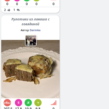
0
0
0
0
0
2
1
Рулетики из лаваша с
говядиной
Автор
Darinika
207.5
17.8
10.9
9.8
0