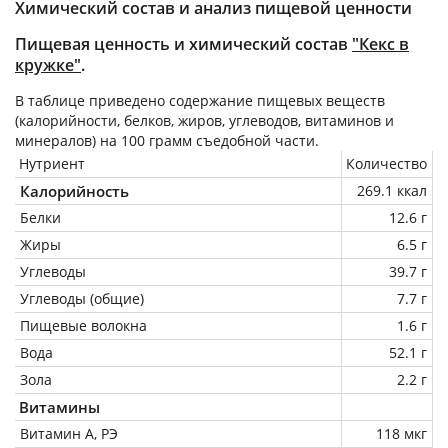
Химический состав и анализ пищевой ценности
Пищевая ценность и химический состав
"Кекс в
кружке"
.
В таблице приведено содержание пищевых веществ
(калорийности, белков, жиров, углеводов, витаминов и
минералов) на
100 грамм
съедобной части.
Нутриент
Количество
Калорийность
269.1 ккал
Белки
12.6 г
Жиры
6.5 г
Углеводы
39.7 г
Углеводы (общие)
7.7 г
Пищевые волокна
1.6 г
Вода
52.1 г
Зола
2.2 г
Витамины
Витамин А, РЭ
118 мкг