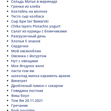
Сельдь Матье в маринаде
Гренки из хлеба
Коктейль на молоке
Тесто сыр колбаса
Сыр Бри Ser Bawarski
Chika layers Pistachio yogurt
Салат из курицы с блинчиками
Разгрузочный день
Хлопья 5 злаков
Сердечки
Мой овсяноблин
Овсянка с йогуртом
Нут с овощами
Мое Ягодное желе
паста том ям
шоколад милка карамель арахис
Винегрет
Дробленый лимон с сахаром
Говядина постная
Фиш боул
Том Ям 20.11.2021
Гречаник
Pork porridge