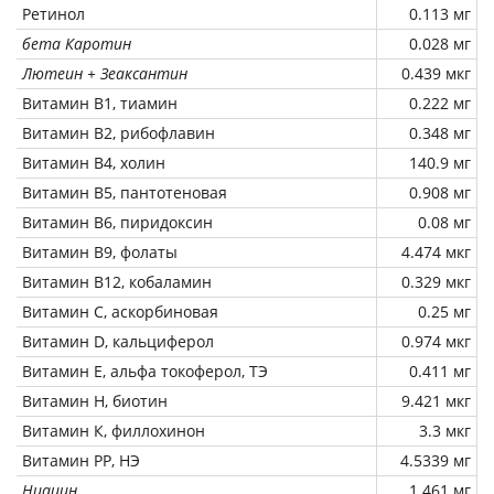
Ретинол
0.113 мг
бета Каротин
0.028 мг
Лютеин + Зеаксантин
0.439 мкг
Витамин В1, тиамин
0.222 мг
Витамин В2, рибофлавин
0.348 мг
Витамин В4, холин
140.9 мг
Витамин В5, пантотеновая
0.908 мг
Витамин В6, пиридоксин
0.08 мг
Витамин В9, фолаты
4.474 мкг
Витамин В12, кобаламин
0.329 мкг
Витамин C, аскорбиновая
0.25 мг
Витамин D, кальциферол
0.974 мкг
Витамин Е, альфа токоферол, ТЭ
0.411 мг
Витамин Н, биотин
9.421 мкг
Витамин К, филлохинон
3.3 мкг
Витамин РР, НЭ
4.5339 мг
Ниацин
1.461 мг