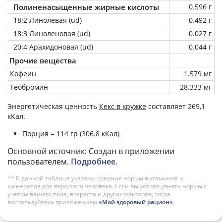
Полиненасыщенные жирные кислоты
0.596 г
18:2 Линолевая (ud)
0.492 г
18:3 Линоленовая (ud)
0.027 г
20:4 Арахидоновая (ud)
0.044 г
Прочие вещества
Кофеин
1.579 мг
Теобромин
28.333 мг
Энергетическая ценность
Кекс в кружке
составляет 269,1
кКал.
Порция = 114 гр (306.8 кКал)
Основной источник: Создан в приложении
пользователем.
Подробнее
.
** В данной таблице указаны средние нормы витаминов и
минералов для взрослого человека. Если вы хотите узнать нормы с
учетом вашего пола, возраста и других факторов, тогда
воспользуйтесь приложением
«Мой здоровый рацион»
.