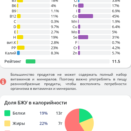
B5
18%
Cl
3.8%
B6
4%
Fe
17%
B9
1.1%
I
6.9%
B12
11%
Co
45%
C
0.3%
Mn
1.9%
D
9.7%
Cu
6.4%
E
2.7%
Mo
5%
H
19%
Se
31%
вит.К
2.8%
F
0.7%
PP
23%
Cr
4.2%
Калий
8.3%
Zn
5.7%
Рейтинг
11.5
Большинство продуктов не может содержать полный набор
витаминов и минералов. Поэтому важно употреблять в пищу
разннообразные продукты, чтобы восполнять потребности
организма в витаминах и минералах.
Доля БЖУ в калорийности
Белки
19
%
13
г
Жиры
22
%
7
г