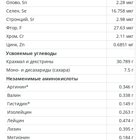
Олово, Sn
2.28 мкг
Селен, Se
16.758 мкг
Стронций, Sr
2.98 мкг
Фтор, F
27.63 мкг
Хром, Cr
2.11 мкг
Цинк, Zn
0.6851 мг
Усвояемые углеводы
Крахмал и декстрины
30.789 г
Моно- и дисахариды (сахара)
7.5 г
Незаменимые аминокислоты
Аргинин*
0.346 г
Валин
0.338 г
Гистидин*
0.149 г
Изолейцин
0.263 г
Лейцин
0.474 г
Лизин
0.395 г
Метионин
0.184 г