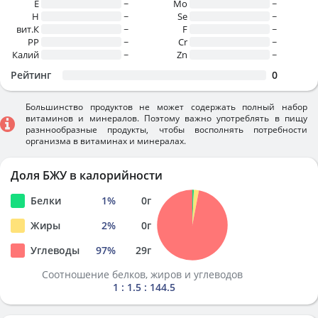
E
~
Mo
~
H
~
Se
~
вит.К
~
F
~
PP
~
Cr
~
Калий
~
Zn
~
Рейтинг
0
Большинство продуктов не может содержать полный набор
витаминов и минералов. Поэтому важно употреблять в пищу
разннообразные продукты, чтобы восполнять потребности
организма в витаминах и минералах.
Доля БЖУ в калорийности
Белки
1
%
0
г
Жиры
2
%
0
г
Углеводы
97
%
29
г
Соотношение белков, жиров и углеводов
1 : 1.5 : 144.5