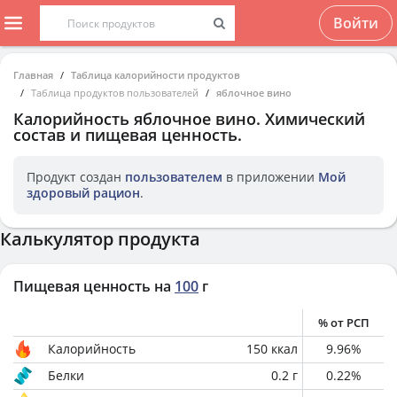
Войти
Главная
Таблица калорийности продуктов
Таблица продуктов пользователей
яблочное вино
Калорийность
яблочное вино
. Химический
состав и пищевая ценность.
Продукт создан
пользователем
в приложении
Мой
здоровый рацион
.
Калькулятор продукта
Пищевая ценность на
100
г
% от РСП
Калорийность
150
ккал
9.96
%
Белки
0.2
г
0.22
%