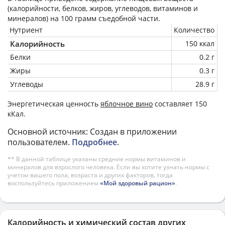
(калорийности, белков, жиров, углеводов, витаминов и
минералов) на
100 грамм
съедобной части.
Нутриент
Количество
Калорийность
150 ккал
Белки
0.2 г
Жиры
0.3 г
Углеводы
28.9 г
Энергетическая ценность
яблочное вино
составляет 150
кКал.
Основной источник: Создан в приложении
пользователем.
Подробнее
.
** В данной таблице указаны средние нормы витаминов и
минералов для взрослого человека. Если вы хотите узнать нормы с
учетом вашего пола, возраста и других факторов, тогда
воспользуйтесь приложением
«Мой здоровый рацион»
.
Калорийность и химический состав других