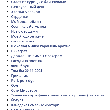
Салат из курицы с блинчиками
Разгрузочный день
Хлопья 5 злаков
Сердечки
Мой овсяноблин
Овсянка с йогуртом
Нут с овощами
Мое Ягодное желе
паста том ям
шоколад милка карамель арахис
Винегрет
Дробленый лимон с сахаром
Говядина постная
Фиш боул
Том Ям 20.11.2021
Гречаник
Pork porridge
Оол
Сотэ Мироторг
Тушеный картофель с овощами и курицей (типа щи)
Йогурт
Канадская смесь Мироторг
Чеснок стрелки