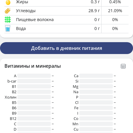
Жиры
0.3
г
0.45
%
Углеводы
28.9
г
21.09
%
Пищевые волокна
0
г
0
%
Вода
0
г
0
%
Добавить в дневник питания
Витамины и минералы
A
~
Ca
~
b-car
~
Si
~
В1
~
Mg
~
B2
~
Na
~
Холин
~
P
~
B5
~
Cl
~
B6
~
Fe
~
B9
~
I
~
B12
~
Co
~
C
~
Mn
~
D
~
Cu
~