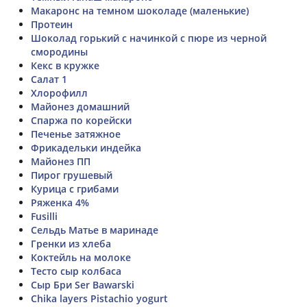
Макаронс на темном шоколаде (маленькие)
Протеин
Шоколад горький с начинкой с пюре из черной
смородины
Кекс в кружке
Салат 1
Хлорофилл
Майонез домашний
Спаржа по корейски
Печенье затяжное
Фрикадельки индейка
Майонез ПП
Пирог грушевый
Курица с грибами
Ряженка 4%
Fusilli
Сельдь Матье в маринаде
Гренки из хлеба
Коктейль на молоке
Тесто сыр колбаса
Сыр Бри Ser Bawarski
Chika layers Pistachio yogurt