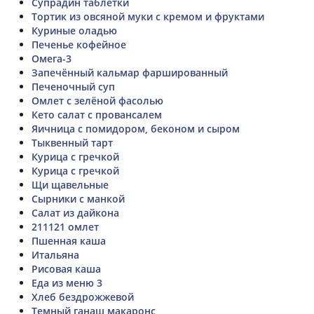
Супрадин таблетки
Тортик из овсяной муки с кремом и фруктами
Куриные оладью
Печенье кофейное
Омега-3
Запечённый кальмар фаршированный
Печеночный суп
Омлет с зелёной фасолью
Кето салат с провансалем
Яичница с помидором, беконом и сыром
Тыквенный тарт
Курица с гречкой
Курица с гречкой
Щи щавельные
Сырники с манкой
Салат из дайкона
211121 омлет
Пшенная каша
Итальяна
Рисовая каша
Еда из меню 3
Хлеб бездрожжевой
Темный ганаш макаронс