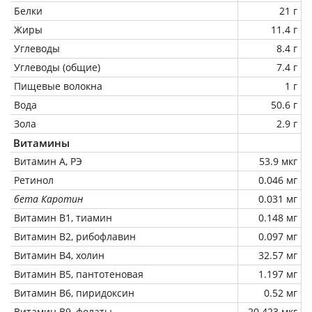
Белки
21 г
Жиры
11.4 г
Углеводы
8.4 г
Углеводы (общие)
7.4 г
Пищевые волокна
1 г
Вода
50.6 г
Зола
2.9 г
Витамины
Витамин А, РЭ
53.9 мкг
Ретинол
0.046 мг
бета Каротин
0.031 мг
Витамин В1, тиамин
0.148 мг
Витамин В2, рибофлавин
0.097 мг
Витамин В4, холин
32.57 мг
Витамин В5, пантотеновая
1.197 мг
Витамин В6, пиридоксин
0.52 мг
Витамин В9, фолаты
20.423 мкг