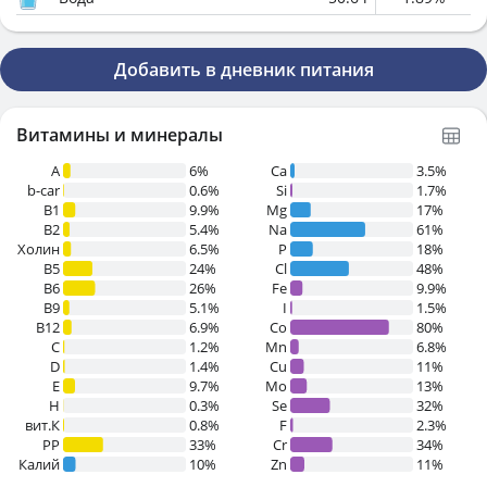
Добавить в дневник питания
Витамины и минералы
A
6%
Ca
3.5%
b-car
0.6%
Si
1.7%
В1
9.9%
Mg
17%
B2
5.4%
Na
61%
Холин
6.5%
P
18%
B5
24%
Cl
48%
B6
26%
Fe
9.9%
B9
5.1%
I
1.5%
B12
6.9%
Co
80%
C
1.2%
Mn
6.8%
D
1.4%
Cu
11%
E
9.7%
Mo
13%
H
0.3%
Se
32%
вит.К
0.8%
F
2.3%
PP
33%
Cr
34%
Калий
10%
Zn
11%