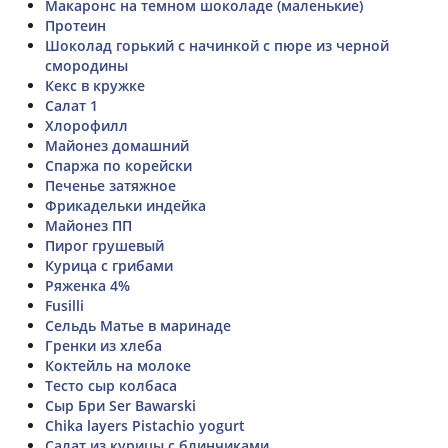
Макаронс на темном шоколаде (маленькие)
Протеин
Шоколад горький с начинкой с пюре из черной
смородины
Кекс в кружке
Салат 1
Хлорофилл
Майонез домашний
Спаржа по корейски
Печенье затяжное
Фрикадельки индейка
Майонез ПП
Пирог грушевый
Курица с грибами
Ряженка 4%
Fusilli
Сельдь Матье в маринаде
Гренки из хлеба
Коктейль на молоке
Тесто сыр колбаса
Сыр Бри Ser Bawarski
Chika layers Pistachio yogurt
Салат из курицы с блинчиками