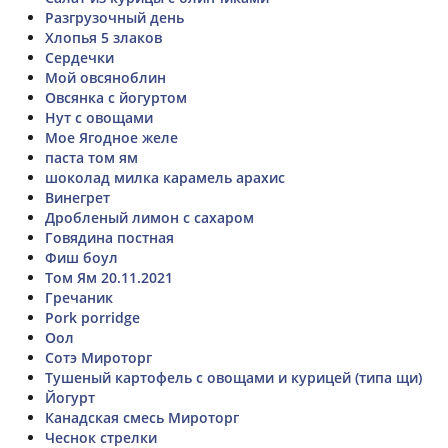
Разгрузочный день
Хлопья 5 злаков
Сердечки
Мой овсяноблин
Овсянка с йогуртом
Нут с овощами
Мое Ягодное желе
паста том ям
шоколад милка карамель арахис
Винегрет
Дробленый лимон с сахаром
Говядина постная
Фиш боул
Том Ям 20.11.2021
Гречаник
Pork porridge
Оол
Сотэ Мироторг
Тушеный картофель с овощами и курицей (типа щи)
Йогурт
Канадская смесь Мироторг
Чеснок стрелки