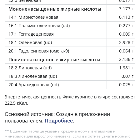
22:0 Бегеновая
0.017 г
Мононенасыщенные жирные кислоты
3.177 г
14:1 Миристолеиновая
0.113 г
16:1 Пальмитолеиновая (ud)
0.277 г
17:1 Гептадеценовая
0.009 г
18:1 Олеиновая (ud)
2.928 г
20:1 Гадолеиновая (омега-9)
0.064 г
Полиненасыщенные жирные кислоты
2.136 г
18:2 Линолевая (ud)
1.981 г
18:3 Линоленовая (ud)
0.07 г
20:4 Арахидоновая (ud)
0.025 г
Энергетическая ценность
Филе куриное в кляре
составляет
222,5 кКал.
Основной источник: Создан в приложении
пользователем.
Подробнее
.
** В данной таблице указаны средние нормы витаминов и
минералов для взрослого человека. Если вы хотите узнать нормы с