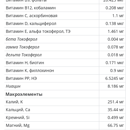
Витамин В12, кобаламин
0.208 мкг
Витамин C, аскорбиновая
1.1 мг
Витамин D, кальциферол
0.138 мкг
Витамин Е, альфа токоферол, ТЭ
1.461 мг
бета Токоферол
0.004 мг
гамма Токоферол
0.078 мг
дельта Токоферол
0.018 мг
Витамин Н, биотин
0.171 мкг
Витамин К, филлохинон
0.9 мкг
Витамин РР, НЭ
6.5245 мг
Ниацин
8.186 мг
Макроэлементы
Калий, K
251.4 мг
Кальций, Ca
35.44 мг
Кремний, Si
0.499 мг
Магний, Mg
66.75 мг