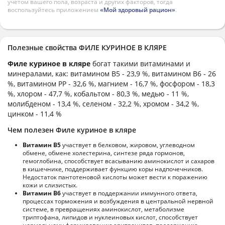
учетом вашего пола, возраста и других факторов, тогда
воспользуйтесь приложением
«Мой здоровый рацион»
.
Полезные свойства ФИЛЕ КУРИНОЕ В КЛЯРЕ
Филе куриное в кляре
богат такими витаминами и
минералами, как: витамином B5 - 23,9 %, витамином B6 - 26
%, витамином PP - 32,6 %, магнием - 16,7 %, фосфором - 18,3
%, хлором - 47,7 %, кобальтом - 80,3 %, медью - 11 %,
молибденом - 13,4 %, селеном - 32,2 %, хромом - 34,2 %,
цинком - 11,4 %
Чем полезен Филе куриное в кляре
Витамин В5
участвует в белковом, жировом, углеводном
обмене, обмене холестерина, синтезе ряда гормонов,
гемоглобина, способствует всасыванию аминокислот и сахаров
в кишечнике, поддерживает функцию коры надпочечников.
Недостаток пантотеновой кислоты может вести к поражению
кожи и слизистых.
Витамин В6
участвует в поддержании иммунного ответа,
процессах торможения и возбуждения в центральной нервной
системе, в превращениях аминокислот, метаболизме
триптофана, липидов и нуклеиновых кислот, способствует