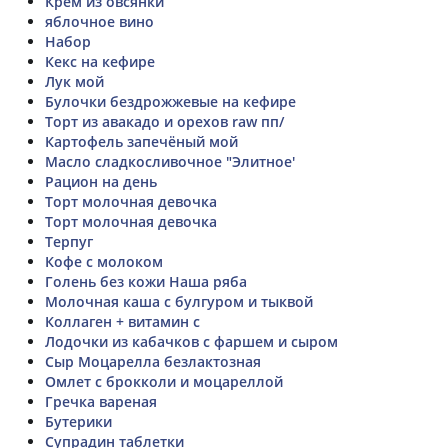
Крем из овсянки
яблочное вино
Набор
Кекс на кефире
Лук мой
Булочки бездрожжевые на кефире
Торт из авакадо и орехов raw пп/
Картофель запечёный мой
Масло сладкосливочное "Элитное'
Рацион на день
Торт молочная девочка
Торт молочная девочка
Терпуг
Кофе с молоком
Голень без кожи Наша ряба
Молочная каша с булгуром и тыквой
Коллаген + витамин с
Лодочки из кабачков с фаршем и сыром
Сыр Моцарелла безлактозная
Омлет с брокколи и моцареллой
Гречка вареная
Бутерики
Супрадин таблетки