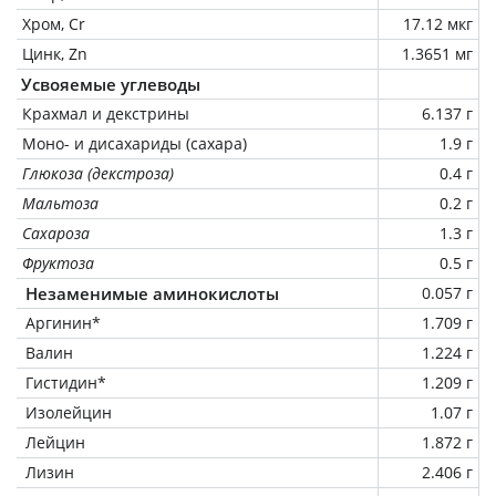
Хром, Cr
17.12 мкг
Цинк, Zn
1.3651 мг
Усвояемые углеводы
Крахмал и декстрины
6.137 г
Моно- и дисахариды (сахара)
1.9 г
Глюкоза (декстроза)
0.4 г
Мальтоза
0.2 г
Сахароза
1.3 г
Фруктоза
0.5 г
Незаменимые аминокислоты
0.057 г
Аргинин*
1.709 г
Валин
1.224 г
Гистидин*
1.209 г
Изолейцин
1.07 г
Лейцин
1.872 г
Лизин
2.406 г