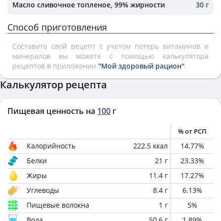
Масло сливочное топленое, 99% жирности
30 г
Способ приготовления
Составить свой рецепт с учетом потерь витаминов и
минералов вы можете с помощью калькулятора
рецептов в приложении
"Мой здоровый рацион"
.
Калькулятор рецепта
Пищевая ценность на
100
г
% от РСП
Калорийность
222.5
ккал
14.77
%
Белки
21
г
23.33
%
Жиры
11.4
г
17.27
%
Углеводы
8.4
г
6.13
%
Пищевые волокна
1
г
5
%
Вода
50.6
г
1.89
%