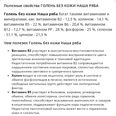
Полезные свойства ГОЛЕНЬ БЕЗ КОЖИ НАША РЯБА
Голень без кожи Наша ряба
богат такими витаминами и
минералами, как: витамином B2 - 12,3 %, холином - 14,1 %,
витамином B5 - 22 %, витамином B6 - 20,4 %, витамином
B12 - 12,7 %, витамином PP - 28 %, фосфором - 25 %, селеном
- 51,1 %, цинком - 21,3 %
Чем полезен Голень без кожи Наша ряба
Витамин В2
участвует в окислительно-восстановительных
реакциях, способствует повышению восприимчивости цвета
зрительным анализатором и темновой адаптации.
Недостаточное потребление витамина В2 сопровождается
нарушением состояния кожных покровов, слизистых оболочек,
нарушением светового и сумеречного зрения.
Холин
входит в состав лецитина, играет роль в синтезе и
обмене фосфолипидов в печени, является источником
свободных метильных групп, действует как липотропный
фактор.
Витамин В5
участвует в белковом, жировом, углеводном
обмене, обмене холестерина, синтезе ряда гормонов,
гемоглобина, способствует всасыванию аминокислот и сахаров
в кишечнике, поддерживает функцию коры надпочечников.
Недостаток пантотеновой кислоты может вести к поражению
кожи и слизистых.