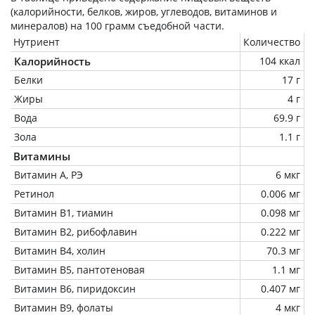
(калорийности, белков, жиров, углеводов, витаминов и
минералов) на
100 грамм
съедобной части.
Нутриент
Количество
Калорийность
104 ккал
Белки
17 г
Жиры
4 г
Вода
69.9 г
Зола
1.1 г
Витамины
Витамин А, РЭ
6 мкг
Ретинол
0.006 мг
Витамин В1, тиамин
0.098 мг
Витамин В2, рибофлавин
0.222 мг
Витамин В4, холин
70.3 мг
Витамин В5, пантотеновая
1.1 мг
Витамин В6, пиридоксин
0.407 мг
Витамин В9, фолаты
4 мкг