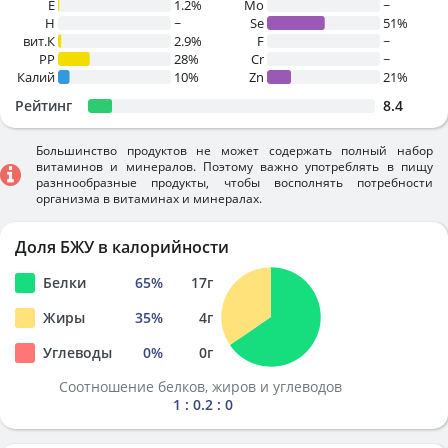
E
1.2%
Mo
~
H
~
Se
51%
вит.К
2.9%
F
~
PP
28%
Cr
~
Калий
10%
Zn
21%
Рейтинг
8.4
Большинство продуктов не может содержать полный набор
витаминов и минералов. Поэтому важно употреблять в пищу
разннообразные продукты, чтобы восполнять потребности
организма в витаминах и минералах.
Доля БЖУ в калорийности
Белки
65
%
17
г
Жиры
35
%
4
г
Углеводы
0
%
0
г
Соотношение белков, жиров и углеводов
1 : 0.2 : 0