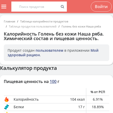
Войти
Главная
Таблица калорийности продуктов
Таблица продуктов пользователей
Голень без кожи Наша ряба
Калорийность
Голень без кожи Наша ряба
.
Химический состав и пищевая ценность.
Продукт создан
пользователем
в приложении
Мой
здоровый рацион
.
Калькулятор продукта
Пищевая ценность на
100
г
% от РСП
Калорийность
104
ккал
6.91
%
Белки
17
г
18.89
%