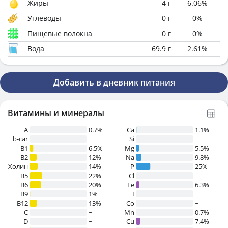
Жиры
4
г
6.06
%
Углеводы
0
г
0
%
Пищевые волокна
0
г
0
%
Вода
69.9
г
2.61
%
Добавить в дневник питания
Витамины и минералы
A
0.7%
Ca
1.1%
b-car
~
Si
~
В1
6.5%
Mg
5.5%
B2
12%
Na
9.8%
Холин
14%
P
25%
B5
22%
Cl
~
B6
20%
Fe
6.3%
B9
1%
I
~
B12
13%
Co
~
C
~
Mn
0.7%
D
~
Cu
7.4%