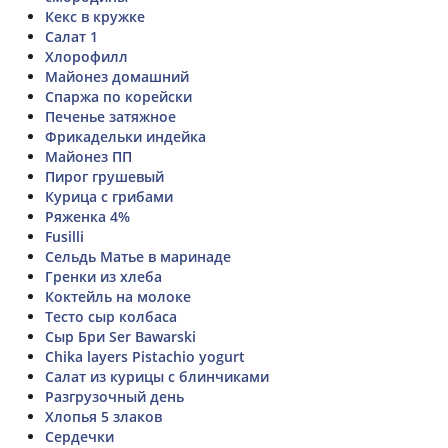
Кекс в кружке
Салат 1
Хлорофилл
Майонез домашний
Спаржа по корейски
Печенье затяжное
Фрикадельки индейка
Майонез ПП
Пирог грушевый
Курица с грибами
Ряженка 4%
Fusilli
Сельдь Матье в маринаде
Гренки из хлеба
Коктейль на молоке
Тесто сыр колбаса
Сыр Бри Ser Bawarski
Chika layers Pistachio yogurt
Салат из курицы с блинчиками
Разгрузочный день
Хлопья 5 злаков
Сердечки