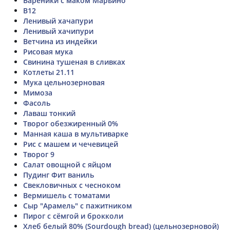
Вареники с маком Марьино
В12
Ленивый хачапури
Ленивый хачипури
Ветчина из индейки
Рисовая мука
Свинина тушеная в сливках
Котлеты 21.11
Мука цельнозерновая
Мимоза
Фасоль
Лаваш тонкий
Творог обезжиренный 0%
Манная каша в мультиварке
Рис с машем и чечевицей
Творог 9
Салат овощной с яйцом
Пудинг Фит ваниль
Свекловичных с чесноком
Вермишель с томатами
Сыр "Арамель" с пажитником
Пирог с сёмгой и брокколи
Хлеб белый 80% (Sourdough bread) (цельнозерновой)