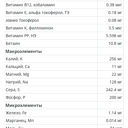
Витамин В12, кобаламин
0.38 мкг
Витамин Е, альфа токоферол, ТЭ
0.18 мг
гамма Токоферол
0.08 мг
Витамин К, филлохинон
3.5 мкг
Витамин РР, НЭ
5.598 мг
Бетаин
10.8 мг
Макроэлементы
Калий, K
256 мг
Кальций, Ca
11 мг
Магний, Mg
22 мг
Натрий, Na
128 мг
Сера, S
242.4 мг
Фосфор, P
200 мг
Микроэлементы
Железо, Fe
1.14 мг
Марганец, Mn
0.014 мг