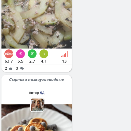
63.7
5.5
2.7
4.1
13
2
3
Сырники низкоуглеводные
Автор
ДД