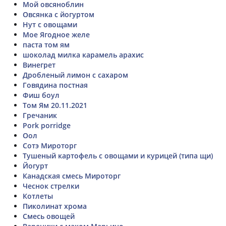
Мой овсяноблин
Овсянка с йогуртом
Нут с овощами
Мое Ягодное желе
паста том ям
шоколад милка карамель арахис
Винегрет
Дробленый лимон с сахаром
Говядина постная
Фиш боул
Том Ям 20.11.2021
Гречаник
Pork porridge
Оол
Сотэ Мироторг
Тушеный картофель с овощами и курицей (типа щи)
Йогурт
Канадская смесь Мироторг
Чеснок стрелки
Котлеты
Пиколинат хрома
Смесь овощей