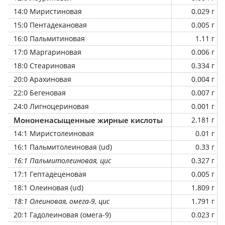
14:0 Миристиновая
0.029 г
15:0 Пентадекановая
0.005 г
16:0 Пальмитиновая
1.11 г
17:0 Маргариновая
0.006 г
18:0 Стеариновая
0.334 г
20:0 Арахиновая
0.004 г
22:0 Бегеновая
0.007 г
24:0 Лигноцериновая
0.001 г
Мононенасыщенные жирные кислоты
2.181 г
14:1 Миристолеиновая
0.01 г
16:1 Пальмитолеиновая (ud)
0.33 г
16:1 Пальмитолеиновая, цис
0.327 г
17:1 Гептадеценовая
0.005 г
18:1 Олеиновая (ud)
1.809 г
18:1 Олеиновая, омега-9, цис
1.791 г
20:1 Гадолеиновая (омега-9)
0.023 г