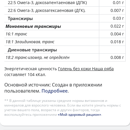
22:5 Омега-3, докозапентаеновая (ДПК)
0.01 г
22:6 Омега-3, докозагексаеновая (ДГК),
0.007 г
Трансжиры
0.03 г
Моноеновые трансжиры
0.022 г
16:1 транс
0.004 г
18:1 Элаидиновая, транс
0.018 г
Диеновые трансжиры
18:2 транс-изомер, не определён
0.008 г
Энергетическая ценность
Голень без кожи Наша ряба
составляет 104 кКал.
Основной источник: Создан в приложении
пользователем.
Подробнее
.
** В данной таблице указаны средние нормы витаминов и
минералов для взрослого человека. Если вы хотите узнать нормы с
учетом вашего пола, возраста и других факторов, тогда
воспользуйтесь приложением
«Мой здоровый рацион»
.