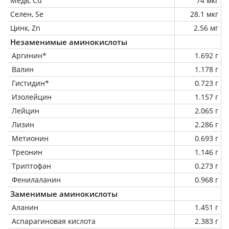
Медь, Cu
74 мкг
Селен, Se
28.1 мкг
Цинк, Zn
2.56 мг
Незаменимые аминокислоты
Аргинин*
1.692 г
Валин
1.178 г
Гистидин*
0.723 г
Изолейцин
1.157 г
Лейцин
2.065 г
Лизин
2.286 г
Метионин
0.693 г
Треонин
1.146 г
Триптофан
0.273 г
Фенилаланин
0.968 г
Заменимые аминокислоты
Аланин
1.451 г
Аспарагиновая кислота
2.383 г