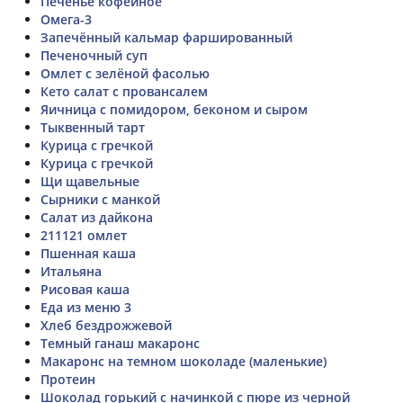
Печенье кофейное
Омега-3
Запечённый кальмар фаршированный
Печеночный суп
Омлет с зелёной фасолью
Кето салат с провансалем
Яичница с помидором, беконом и сыром
Тыквенный тарт
Курица с гречкой
Курица с гречкой
Щи щавельные
Сырники с манкой
Салат из дайкона
211121 омлет
Пшенная каша
Итальяна
Рисовая каша
Еда из меню 3
Хлеб бездрожжевой
Темный ганаш макаронс
Макаронс на темном шоколаде (маленькие)
Протеин
Шоколад горький с начинкой с пюре из черной