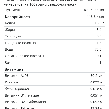
минералов) на
100 грамм
съедобной части.
Нутриент
Количество
Калорийность
116.6 ккал
Белки
13.5 г
Жиры
5.4 г
Углеводы
3.6 г
Пищевые волокна
1.3 г
Вода
75.6 г
Органические кислоты
0.1 г
Зола
1 г
Витамины
Витамин А, РЭ
30.2 мкг
Ретинол
0.023 мг
бета Каротин
0.018 мг
Витамин В1, тиамин
0.051 мг
Витамин В2, рибофлавин
0.052 мг
Витамин В4, холин
48.24 мг