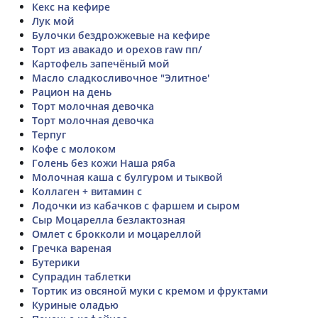
Кекс на кефире
Лук мой
Булочки бездрожжевые на кефире
Торт из авакадо и орехов raw пп/
Картофель запечёный мой
Масло сладкосливочное "Элитное'
Рацион на день
Торт молочная девочка
Торт молочная девочка
Терпуг
Кофе с молоком
Голень без кожи Наша ряба
Молочная каша с булгуром и тыквой
Коллаген + витамин с
Лодочки из кабачков с фаршем и сыром
Сыр Моцарелла безлактозная
Омлет с брокколи и моцареллой
Гречка вареная
Бутерики
Супрадин таблетки
Тортик из овсяной муки с кремом и фруктами
Куриные оладью