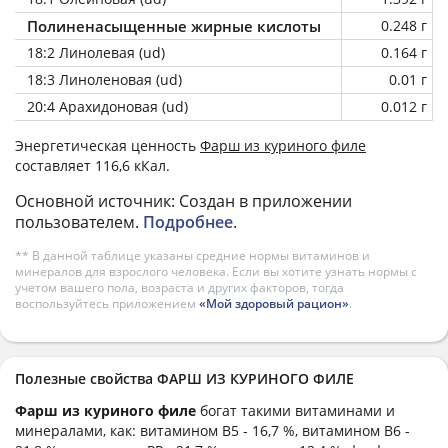
Полиненасыщенные жирные кислоты
0.248 г
18:2 Линолевая (ud)
0.164 г
18:3 Линоленовая (ud)
0.01 г
20:4 Арахидоновая (ud)
0.012 г
Энергетическая ценность
Фарш из куриного филе
составляет 116,6 кКал.
Основной источник: Создан в приложении
пользователем.
Подробнее
.
** В данной таблице указаны средние нормы витаминов и
минералов для взрослого человека. Если вы хотите узнать нормы с
учетом вашего пола, возраста и других факторов, тогда
воспользуйтесь приложением
«Мой здоровый рацион»
.
Полезные свойства ФАРШ ИЗ КУРИНОГО ФИЛЕ
Фарш из куриного филе
богат такими витаминами и
минералами, как: витамином B5 - 16,7 %, витамином B6 -