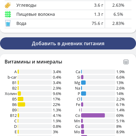
Углеводы
3.6
г
2.63
%
Пищевые волокна
1.3
г
6.5
%
Вода
75.6
г
2.83
%
Добавить в дневник питания
Витамины и минералы
A
3.4%
Ca
1.9%
b-car
0.4%
Si
6.6%
В1
3.4%
Mg
13%
B2
2.9%
Na
2.6%
Холин
9.6%
P
14%
B5
17%
Cl
2.2%
B6
22%
Fe
6.1%
B9
1.3%
I
1.4%
B12
4.1%
Co
69%
C
1.9%
Mn
5.1%
D
0.8%
Cu
8%
E
3%
Mo
8.9%