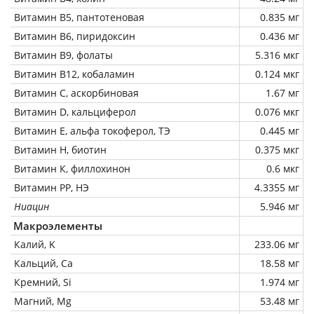
Витамин В5, пантотеновая
0.835 мг
Витамин В6, пиридоксин
0.436 мг
Витамин В9, фолаты
5.316 мкг
Витамин В12, кобаламин
0.124 мкг
Витамин C, аскорбиновая
1.67 мг
Витамин D, кальциферол
0.076 мкг
Витамин Е, альфа токоферол, ТЭ
0.445 мг
Витамин Н, биотин
0.375 мкг
Витамин К, филлохинон
0.6 мкг
Витамин РР, НЭ
4.3355 мг
Ниацин
5.946 мг
Макроэлементы
Калий, K
233.06 мг
Кальций, Ca
18.58 мг
Кремний, Si
1.974 мг
Магний, Mg
53.48 мг