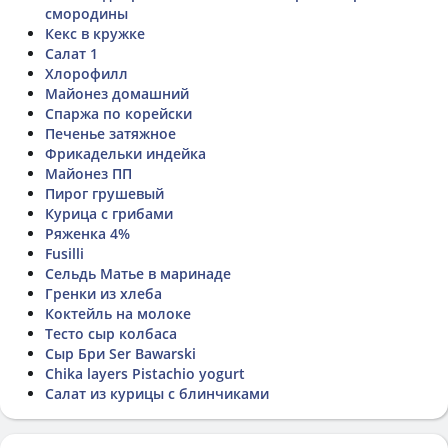
смородины
Кекс в кружке
Салат 1
Хлорофилл
Майонез домашний
Спаржа по корейски
Печенье затяжное
Фрикадельки индейка
Майонез ПП
Пирог грушевый
Курица с грибами
Ряженка 4%
Fusilli
Сельдь Матье в маринаде
Гренки из хлеба
Коктейль на молоке
Тесто сыр колбаса
Сыр Бри Ser Bawarski
Chika layers Pistachio yogurt
Салат из курицы с блинчиками