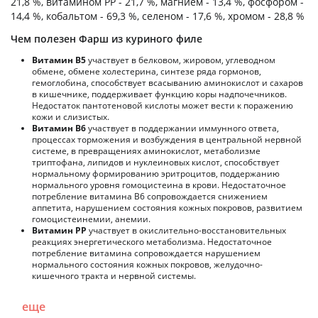
21,8 %, витамином PP - 21,7 %, магнием - 13,4 %, фосфором -
14,4 %, кобальтом - 69,3 %, селеном - 17,6 %, хромом - 28,8 %
Чем полезен Фарш из куриного филе
Витамин В5
участвует в белковом, жировом, углеводном
обмене, обмене холестерина, синтезе ряда гормонов,
гемоглобина, способствует всасыванию аминокислот и сахаров
в кишечнике, поддерживает функцию коры надпочечников.
Недостаток пантотеновой кислоты может вести к поражению
кожи и слизистых.
Витамин В6
участвует в поддержании иммунного ответа,
процессах торможения и возбуждения в центральной нервной
системе, в превращениях аминокислот, метаболизме
триптофана, липидов и нуклеиновых кислот, способствует
нормальному формированию эритроцитов, поддержанию
нормального уровня гомоцистеина в крови. Недостаточное
потребление витамина В6 сопровождается снижением
аппетита, нарушением состояния кожных покровов, развитием
гомоцистеинемии, анемии.
Витамин РР
участвует в окислительно-восстановительных
реакциях энергетического метаболизма. Недостаточное
потребление витамина сопровождается нарушением
нормального состояния кожных покровов, желудочно-
кишечного тракта и нервной системы.
еще