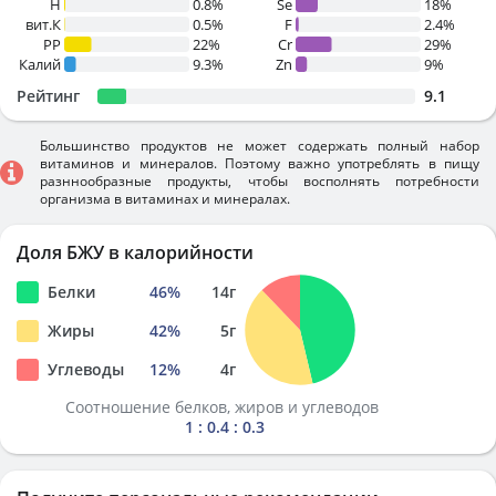
H
0.8%
Se
18%
вит.К
0.5%
F
2.4%
PP
22%
Cr
29%
Калий
9.3%
Zn
9%
Рейтинг
9.1
Большинство продуктов не может содержать полный набор
витаминов и минералов. Поэтому важно употреблять в пищу
разннообразные продукты, чтобы восполнять потребности
организма в витаминах и минералах.
Доля БЖУ в калорийности
Белки
46
%
14
г
Жиры
42
%
5
г
Углеводы
12
%
4
г
Соотношение белков, жиров и углеводов
1 : 0.4 : 0.3