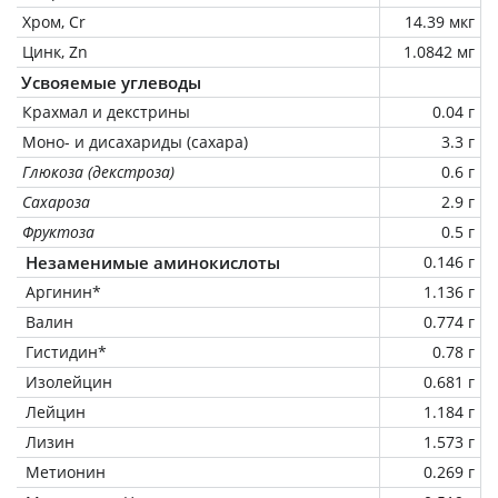
Хром, Cr
14.39 мкг
Цинк, Zn
1.0842 мг
Усвояемые углеводы
Крахмал и декстрины
0.04 г
Моно- и дисахариды (сахара)
3.3 г
Глюкоза (декстроза)
0.6 г
Сахароза
2.9 г
Фруктоза
0.5 г
Незаменимые аминокислоты
0.146 г
Аргинин*
1.136 г
Валин
0.774 г
Гистидин*
0.78 г
Изолейцин
0.681 г
Лейцин
1.184 г
Лизин
1.573 г
Метионин
0.269 г