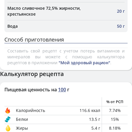
Масло сливочное 72,5% жирности,
20 г
крестьянское
Вода
50 г
Способ приготовления
Составить свой рецепт с учетом потерь витаминов и
минералов вы можете с помощью калькулятора
рецептов в приложении
"Мой здоровый рацион"
.
Калькулятор рецепта
Пищевая ценность на
100
г
% от РСП
Калорийность
116.6
ккал
7.74
%
Белки
13.5
г
15
%
Жиры
5.4
г
8.18
%