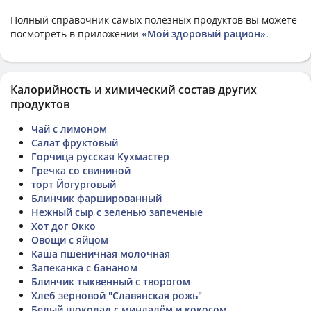
Полный справочник самых полезных продуктов вы можете
посмотреть в приложении
«Мой здоровый рацион»
.
Калорийность и химический состав других
продуктов
Чай с лимоном
Салат фруктовый
Горчица русская Кухмастер
Гречка со свининой
торт Йогурговый
Блинчик фаршированный
Нежный сыр с зеленью запеченые
Хот дог Окко
Овощи с яйцом
Каша пшеничная молочная
Запеканка с бананом
Блинчик тыквенный с творогом
Хлеб зерновой "Славянская рожь"
Белый шоколад с миндалём и кокосом