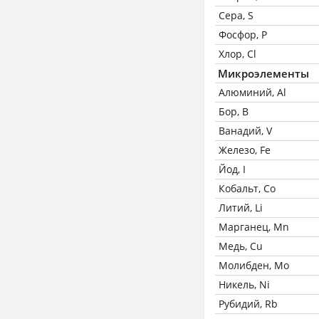
Сера, S
Фосфор, P
Хлор, Cl
Микроэлементы
Алюминий, Al
Бор, B
Ванадий, V
Железо, Fe
Йод, I
Кобальт, Co
Литий, Li
Марганец, Mn
Медь, Cu
Молибден, Mo
Никель, Ni
Рубидий, Rb