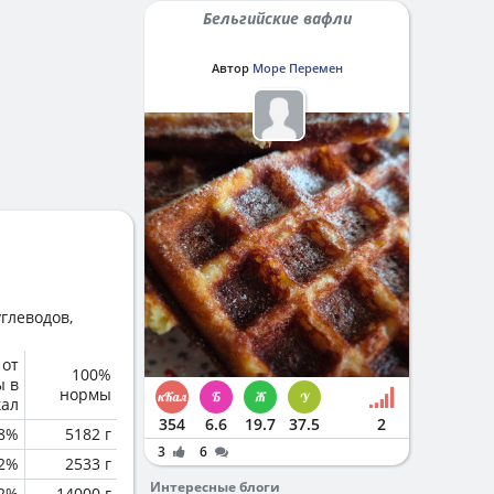
Бельгийские вафли
Автор
Море Перемен
глеводов,
 от
100%
ы в
нормы
кал
354
6.6
19.7
37.5
2
.8%
5182 г
3
6
2%
2533 г
Интересные блоги
.2%
14000 г