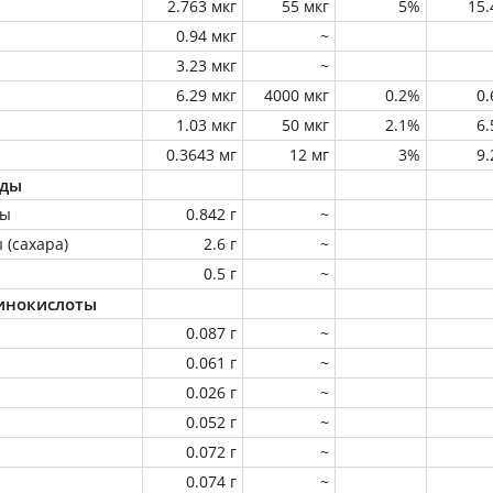
2.763 мкг
55 мкг
5%
15
0.94 мкг
~
3.23 мкг
~
6.29 мкг
4000 мкг
0.2%
0
1.03 мкг
50 мкг
2.1%
6
0.3643 мг
12 мг
3%
9
оды
ны
0.842 г
~
 (сахара)
2.6 г
~
0.5 г
~
инокислоты
0.087 г
~
0.061 г
~
0.026 г
~
0.052 г
~
0.072 г
~
0.074 г
~