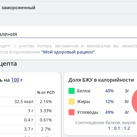
, замороженный
вления
рецепт с учетом потерь витаминов и минералов вы може
птов в приложении
"Мой здоровый рацион"
.
цепта
ь на
100
г
Доля БЖУ в калорийности
Белки
40
%
3
г
% от РСП
32.5
ккал
2.16
%
Жиры
12
%
0
г
3
г
3.33
%
Углеводы
49
%
4
г
0.4
г
0.61
%
Соотношение белков, жиров 
1 : 0.1 : 1.2
3.7
г
2.7
%