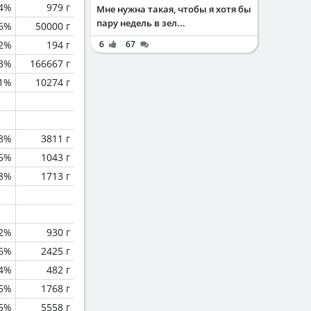
.4%
979 г
Мне нужна такая, чтобы я хотя бы
пару недель в зел...
.6%
50000 г
.2%
194 г
6
67
.3%
166667 г
.1%
10274 г
8%
3811 г
.5%
1043 г
.8%
1713 г
.2%
930 г
.6%
2425 г
4%
482 г
.5%
1768 г
.5%
5558 г