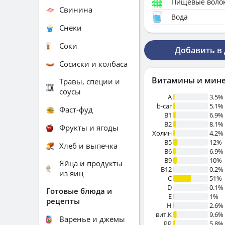
Пищевые воло
Свинина
Вода
Снеки
Соки
Добавить в
Сосиски и колбаса
Витамины и мин
Травы, специи и
соусы
A
3.5%
b-car
5.1%
Фаст-фуд
В1
6.9%
B2
8.1%
Фрукты и ягоды
Холин
4.2%
B5
12%
Хлеб и выпечка
B6
6.9%
B9
10%
Яйца и продукты
B12
0.2%
из яиц
C
51%
D
0.1%
Готовые блюда и
E
1%
рецепты
H
2.6%
вит.К
9.6%
Варенье и джемы
PP
5.8%