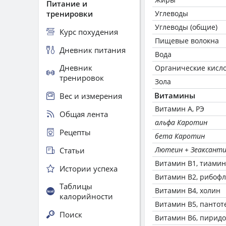
Питание и
тренировки
Углеводы
Углеводы (общие)
Курс похудения
Пищевые волокна
Дневник питания
Вода
Дневник
Органические кисл
тренировок
Зола
Витамины
Вес и измерения
Витамин А, РЭ
Общая лента
альфа Каротин
Рецепты
бета Каротин
Лютеин + Зеаксант
Статьи
Витамин В1, тиамин
Истории успеха
Витамин В2, рибоф
Таблицы
Витамин В4, холин
калорийности
Витамин В5, пантот
Поиск
Витамин В6, пирид