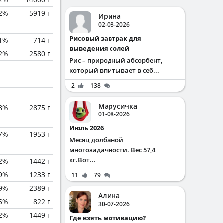
.2%
5919 г
Ирина
02-08-2026
Рисовый завтрак для
.1%
714 г
выведения солей
2%
2580 г
Рис – природный абсорбент,
который впитывает в себ...
2
138
Марусичка
.8%
2875 г
01-08-2026
Июль 2026
.7%
1953 г
Месяц долбаной
многозадачности. Вес 57,4
кг.Вот...
.2%
1442 г
.9%
1233 г
11
79
.9%
2389 г
Алина
.5%
822 г
30-07-2026
.2%
1449 г
Где взять мотивацию?