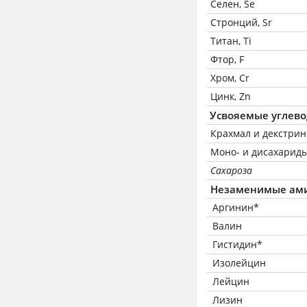
Селен, Se
Стронций, Sr
Титан, Ti
Фтор, F
Хром, Cr
Цинк, Zn
Усвояемые углев
Крахмал и декстри
Моно- и дисахариды
Сахароза
Незаменимые ам
Аргинин*
Валин
Гистидин*
Изолейцин
Лейцин
Лизин