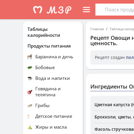
Таблицы
Главная
Таблица кало
калорийности
Рецепт
Овощи н
ценность.
Продукты питания
Баранина и дичь
Рецепт создан
пол
Бобовые
Вода и напитки
Ингредиенты О
Говядина и
телятина
Цветная капуста (
Грибы
Детское питание
Брокколи, цветы,
Жиры и масла
Фасоль стручковая