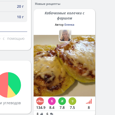
Новые рецепты
20 г
Кабачковые колечки с
10 г
фаршем
Автор
Еленка
те с помощью
и углеводов
134.9
8.4
7.8
7.5
8
8
6