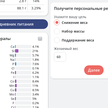
кна
2.8
г
14
%
88.1
г
3.29
%
Получите персональные р
Укажите вашу цель
Снижение веса
 дневник питания
Набор массы
ералы
Поддержание веса
Ca
4.1%
Желаемый вес
Si
21%
Mg
5.7%
Na
1.8%
P
7.6%
Cl
0.1%
Далее
Fe
6.2%
I
1.1%
Co
8.4%
Mn
11%
Cu
8.5%
Mo
3.4%
Se
5%
F
0.2%
Cr
2.1%