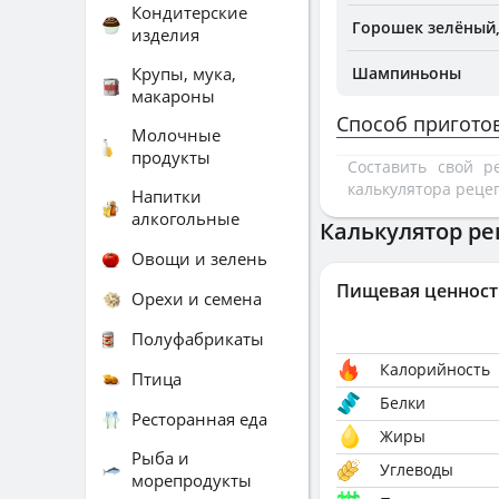
Кондитерские
Горошек зелёный
изделия
Крупы, мука,
Шампиньоны
макароны
Способ пригото
Молочные
продукты
Составить свой 
калькулятора реце
Напитки
алкогольные
Калькулятор ре
Овощи и зелень
Пищевая ценност
Орехи и семена
Полуфабрикаты
Калорийность
Птица
Белки
Ресторанная еда
Жиры
Рыба и
Углеводы
морепродукты