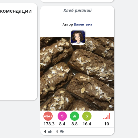
екомендации
Хлеб ржаной
Автор
Валентина
178.3
8.4
8.8
16.4
10
4
4