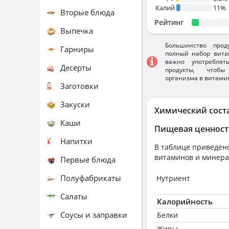
Калий
11%
Вторые блюда
Рейтинг
Выпечка
Большинство прод
Гарниры
полный набор вита
важно употребля
Десерты
продукты, чтобы
организма в витами
Заготовки
Закуски
Химический сост
Каши
Пищевая ценност
Напитки
В таблице приведено
витаминов и минера
Первые блюда
Полуфабрикаты
Нутриент
Салаты
Калорийность
Соусы и заправки
Белки
Жиры