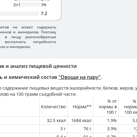
Zn
3%
7.2
уктов не может содержать
минов и минералов. Поэтому
ть в пищу разннообразные
 восполнять потребности
нах и минералах.
ав и анализ пищевой ценности
ь и химический состав
"Овощи на пару"
.
 содержание пищевых веществ (калорийности, белков, жиров, у
лов) на
100 грамм
съедобной части.
% от
%
Количество
Норма**
нормы в
норм
100 г
100 к
32.5 ккал
1684 ккал
1.9%
5
3 г
76 г
3.9%
1
0.4 г
56 г
0.7%
2