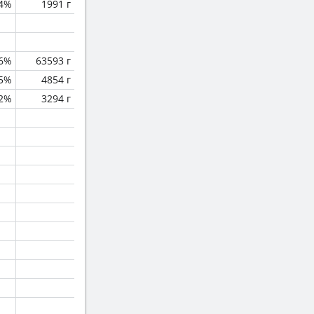
.4%
1991 г
.6%
63593 г
.5%
4854 г
.2%
3294 г