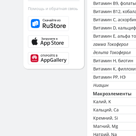
Витамин В9, фолаты
Помощь и обратная связь
Витамин В12, кобал
Витамин C, аскорби
Витамин D, кальци
Витамин Е, альфа т
гамма Токоферол
дельта Токоферол
Витамин Н, биотин
Витамин К, филлох
Витамин РР, НЭ
Ниацин
Макроэлементы
Калий, K
Кальций, Ca
Кремний, Si
Магний, Mg
Натрий, Na