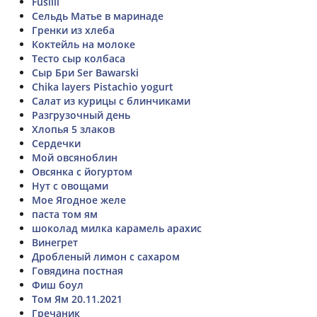
Fusilli
Сельдь Матье в маринаде
Гренки из хлеба
Коктейль на молоке
Тесто сыр колбаса
Сыр Бри Ser Bawarski
Chika layers Pistachio yogurt
Салат из курицы с блинчиками
Разгрузочный день
Хлопья 5 злаков
Сердечки
Мой овсяноблин
Овсянка с йогуртом
Нут с овощами
Мое Ягодное желе
паста том ям
шоколад милка карамель арахис
Винегрет
Дробленый лимон с сахаром
Говядина постная
Фиш боул
Том Ям 20.11.2021
Гречаник