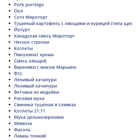
Pork porridge
Оол
Сотэ Мироторг
Тушеный картофель с овощами и курицей (типа щи)
Йогурт
Канадская смесь Мироторг
Чеснок стрелки
Котлеты
Пиколинат хрома
Смесь овощей
Вареники с маком Марьино
В12
Ленивый хачапури
Ленивый хачипури
Ветчина из индейки
Рисовая мука
Свинина тушеная в сливках
Котлеты 21.11
Мука цельнозерновая
Мимоза
Фасоль
Лаваш тонкий