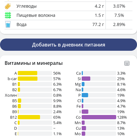
Углеводы
4.2
г
3.07
%
Пищевые волокна
1.5
г
7.5
%
Вода
77.2
г
2.89
%
Добавить в дневник питания
Витамины и минералы
A
56%
Ca
3.3%
b-car
57%
Si
25%
В1
6.3%
Mg
8.1%
B2
6.7%
Na
4.6%
Холин
0.8%
P
19%
B5
9.9%
Cl
4.9%
B6
8.8%
Fe
4.7%
B9
2.4%
I
19%
B12
65%
Co
128%
C
5.4%
Mn
8.7%
D
~
Cu
13%
E
1.1%
Mo
10%