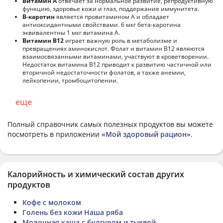
Витамин А
отвечает за нормальное развитие, репродуктивную
функцию, здоровье кожи и глаз, поддержание иммунитета.
В-каротин
является провитамином А и обладает
антиоксидантными свойствами. 6 мкг бета-каротина
эквивалентны 1 мкг витамина А.
Витамин В12
играет важную роль в метаболизме и
превращениях аминокислот. Фолат и витамин В12 являются
взаимосвязанными витаминами, участвуют в кроветворении.
Недостаток витамина В12 приводит к развитию частичной или
вторичной недостаточности фолатов, а также анемии,
лейкопении, тромбоцитопении.
еще
Полный справочник самых полезных продуктов вы можете
посмотреть в приложении
«Мой здоровый рацион»
.
Калорийность и химический состав других
продуктов
Кофе с молоком
Голень без кожи Наша ряба
Молочная каша с булгуром и тыквой