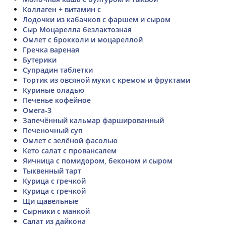
Коллаген + витамин с
Лодочки из кабачков с фаршем и сыром
Сыр Моцарелла безлактозная
Омлет с брокколи и моцареллой
Гречка вареная
Бутерики
Супрадин таблетки
Тортик из овсяной муки с кремом и фруктами
Куриные оладью
Печенье кофейное
Омега-3
Запечённый кальмар фаршированный
Печеночный суп
Омлет с зелёной фасолью
Кето салат с провансалем
Яичница с помидором, беконом и сыром
Тыквенный тарт
Курица с гречкой
Курица с гречкой
Щи щавельные
Сырники с манкой
Салат из дайкона