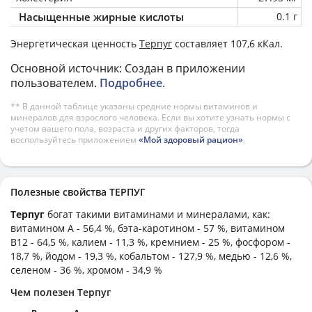
Насыщенные жирные кислоты
0.1 г
Энергетическая ценность
Терпуг
составляет 107,6 кКал.
Основной источник: Создан в приложении
пользователем.
Подробнее
.
** В данной таблице указаны средние нормы витаминов и
минералов для взрослого человека. Если вы хотите узнать нормы с
учетом вашего пола, возраста и других факторов, тогда
воспользуйтесь приложением
«Мой здоровый рацион»
.
Полезные свойства ТЕРПУГ
Терпуг
богат такими витаминами и минералами, как:
витамином А - 56,4 %, бэта-каротином - 57 %, витамином
B12 - 64,5 %, калием - 11,3 %, кремнием - 25 %, фосфором -
18,7 %, йодом - 19,3 %, кобальтом - 127,9 %, медью - 12,6 %,
селеном - 36 %, хромом - 34,9 %
Чем полезен Терпуг