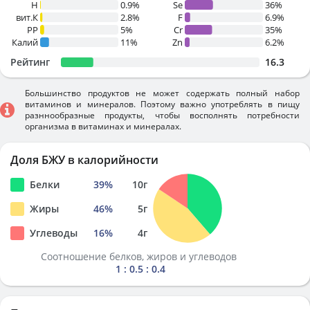
H
0.9%
Se
36%
вит.К
2.8%
F
6.9%
PP
5%
Cr
35%
Калий
11%
Zn
6.2%
Рейтинг
16.3
Большинство продуктов не может содержать полный набор
витаминов и минералов. Поэтому важно употреблять в пищу
разннообразные продукты, чтобы восполнять потребности
организма в витаминах и минералах.
Доля БЖУ в калорийности
Белки
39
%
10
г
Жиры
46
%
5
г
Углеводы
16
%
4
г
Соотношение белков, жиров и углеводов
1 : 0.5 : 0.4