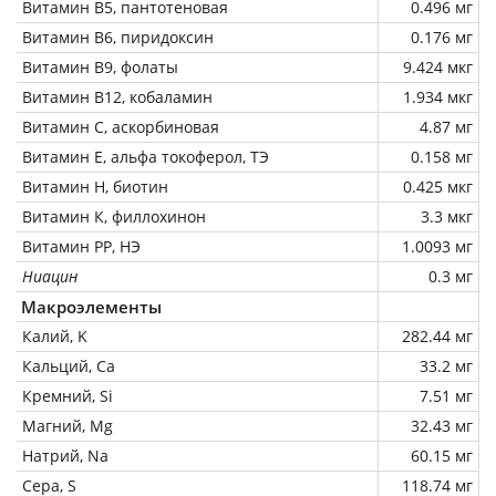
Витамин В5, пантотеновая
0.496 мг
Витамин В6, пиридоксин
0.176 мг
Витамин В9, фолаты
9.424 мкг
Витамин В12, кобаламин
1.934 мкг
Витамин C, аскорбиновая
4.87 мг
Витамин Е, альфа токоферол, ТЭ
0.158 мг
Витамин Н, биотин
0.425 мкг
Витамин К, филлохинон
3.3 мкг
Витамин РР, НЭ
1.0093 мг
Ниацин
0.3 мг
Макроэлементы
Калий, K
282.44 мг
Кальций, Ca
33.2 мг
Кремний, Si
7.51 мг
Магний, Mg
32.43 мг
Натрий, Na
60.15 мг
Сера, S
118.74 мг