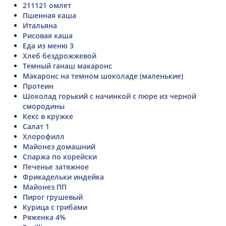
211121 омлет
Пшенная каша
Итальяна
Рисовая каша
Еда из меню 3
Хлеб бездрожжевой
Темный ганаш макаронс
Макаронс на темном шоколаде (маленькие)
Протеин
Шоколад горький с начинкой с пюре из черной
смородины
Кекс в кружке
Салат 1
Хлорофилл
Майонез домашний
Спаржа по корейски
Печенье затяжное
Фрикадельки индейка
Майонез ПП
Пирог грушевый
Курица с грибами
Ряженка 4%