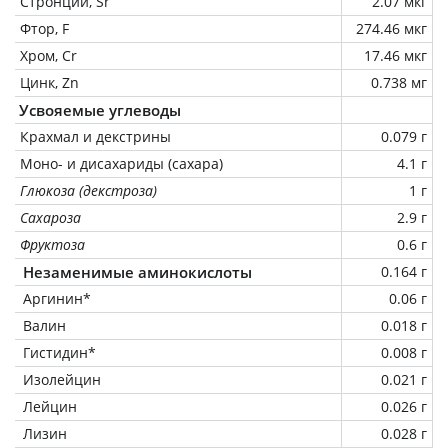
Стронций, Sr
2.07 мкг
Фтор, F
274.46 мкг
Хром, Cr
17.46 мкг
Цинк, Zn
0.738 мг
Усвояемые углеводы
Крахмал и декстрины
0.079 г
Моно- и дисахариды (сахара)
4.1 г
Глюкоза (декстроза)
1 г
Сахароза
2.9 г
Фруктоза
0.6 г
Незаменимые аминокислоты
0.164 г
Аргинин*
0.06 г
Валин
0.018 г
Гистидин*
0.008 г
Изолейцин
0.021 г
Лейцин
0.026 г
Лизин
0.028 г