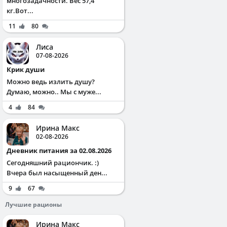
многозадачности. Вес 57,4
кг.Вот...
11
80
Лиса
07-08-2026
Крик души
Можно ведь излить душу?
Думаю, можно.. Мы с муже...
4
84
Ирина Макс
02-08-2026
Дневник питания за 02.08.2026
Сегодняшний рациончик. :)
Вчера был насыщенный ден...
9
67
Лучшие рационы
Ирина Макс