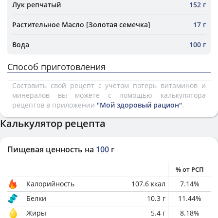
Лук репчатый
152 г
Растительное Масло [Золотая семечка]
17 г
Вода
100 г
Способ приготовления
Составить свой рецепт с учетом потерь витаминов и
минералов вы можете с помощью калькулятора
рецептов в приложении
"Мой здоровый рацион"
.
Калькулятор рецепта
Пищевая ценность на
100
г
% от РСП
Калорийность
107.6
ккал
7.14
%
Белки
10.3
г
11.44
%
Жиры
5.4
г
8.18
%