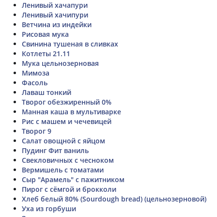
Ленивый хачапури
Ленивый хачипури
Ветчина из индейки
Рисовая мука
Свинина тушеная в сливках
Котлеты 21.11
Мука цельнозерновая
Мимоза
Фасоль
Лаваш тонкий
Творог обезжиренный 0%
Манная каша в мультиварке
Рис с машем и чечевицей
Творог 9
Салат овощной с яйцом
Пудинг Фит ваниль
Свекловичных с чесноком
Вермишель с томатами
Сыр "Арамель" с пажитником
Пирог с сёмгой и брокколи
Хлеб белый 80% (Sourdough bread) (цельнозерновой)
Уха из горбуши