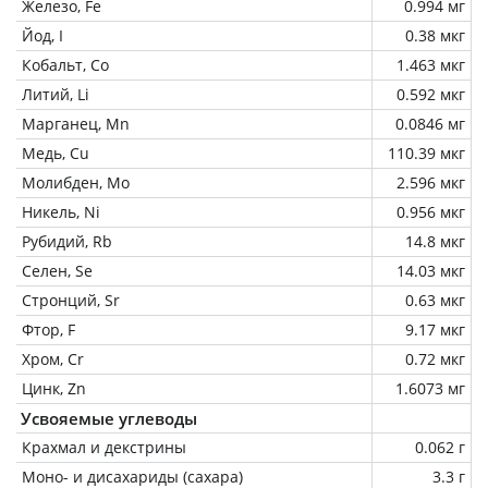
Железо, Fe
0.994 мг
Йод, I
0.38 мкг
Кобальт, Co
1.463 мкг
Литий, Li
0.592 мкг
Марганец, Mn
0.0846 мг
Медь, Cu
110.39 мкг
Молибден, Mo
2.596 мкг
Никель, Ni
0.956 мкг
Рубидий, Rb
14.8 мкг
Селен, Se
14.03 мкг
Стронций, Sr
0.63 мкг
Фтор, F
9.17 мкг
Хром, Cr
0.72 мкг
Цинк, Zn
1.6073 мг
Усвояемые углеводы
Крахмал и декстрины
0.062 г
Моно- и дисахариды (сахара)
3.3 г