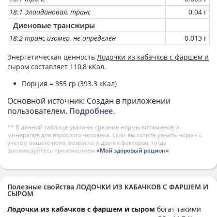
18:1 Элаидиновая, транс
0.04 г
Диеновые трансжиры
18:2 транс-изомер, не определён
0.013 г
Энергетическая ценность
Лодочки из кабачков с фаршем и
сыром
составляет 110,8 кКал.
Порция = 355 гр (393.3 кКал)
Основной источник: Создан в приложении
пользователем.
Подробнее
.
** В данной таблице указаны средние нормы витаминов и
минералов для взрослого человека. Если вы хотите узнать нормы с
учетом вашего пола, возраста и других факторов, тогда
воспользуйтесь приложением
«Мой здоровый рацион»
.
Полезные свойства ЛОДОЧКИ ИЗ КАБАЧКОВ С ФАРШЕМ И
СЫРОМ
Лодочки из кабачков с фаршем и сыром
богат такими