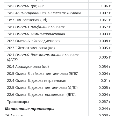
18:2 Омега-6, цис, цис
1.06 г
18:2 Конъюгированная линолевая кислота
0.007 г
18:3 Линоленовая (ud)
0.061 г
18:3 Омега-3, альфа-линоленовая
0.057 г
18:3 Омега-6, гамма-линоленовая
0.003 г
20:2 Омега-6, эйкозадиеновая
0.008 г
20:3 Эйкозатриеновая (ud)
0.005 г
20:3 Омега-6, дигомо-гамма-линоленовая
0.005 г
(ДГЛК)
20:4 Арахидоновая (ud)
0.054 г
20:5 Омега-3 , эйкозапентаеновая (ЭПК)
0.004 г
22:4 Омега-6, докозатетраеновая
0.01 г
22:5 Омега-3, докозапентаеновая (ДПК)
0.005 г
22:6 Омега-3, докозагексаеновая (ДГК),
0.004 г
Трансжиры
0.057 г
Моноеновые трансжиры
0.044 г
16:1 транс
0.003 г