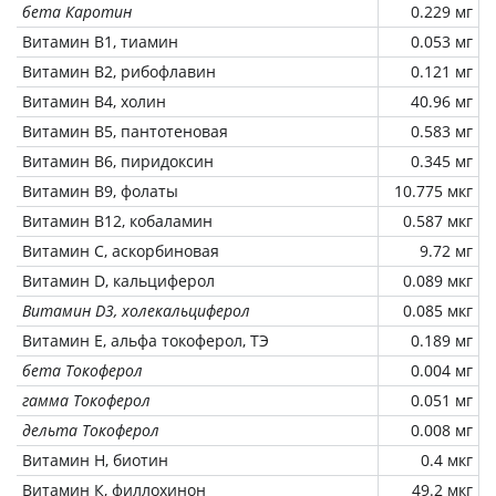
бета Каротин
0.229 мг
Витамин В1, тиамин
0.053 мг
Витамин В2, рибофлавин
0.121 мг
Витамин В4, холин
40.96 мг
Витамин В5, пантотеновая
0.583 мг
Витамин В6, пиридоксин
0.345 мг
Витамин В9, фолаты
10.775 мкг
Витамин В12, кобаламин
0.587 мкг
Витамин C, аскорбиновая
9.72 мг
Витамин D, кальциферол
0.089 мкг
Витамин D3, холекальциферол
0.085 мкг
Витамин Е, альфа токоферол, ТЭ
0.189 мг
бета Токоферол
0.004 мг
гамма Токоферол
0.051 мг
дельта Токоферол
0.008 мг
Витамин Н, биотин
0.4 мкг
Витамин К, филлохинон
49.2 мкг