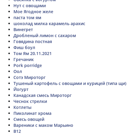
Нут с овощами
Мое Ягодное желе
паста том ям
шоколад милка карамель арахис
Винегрет
Дробленый лимон с сахаром
Говядина постная
Фиш боул
Том Ям 20.11.2021
Гречаник
Pork porridge
Оол
Сотэ Мироторг
Тушеный картофель с овощами и курицей (типа щи)
Йогурт
Канадская смесь Мироторг
Чеснок стрелки
Котлеты
Пиколинат хрома
Смесь овощей
Вареники с маком Марьино
В12