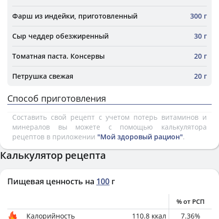
Фарш из индейки, приготовленный
300 г
Сыр чеддер обезжиренный
30 г
Томатная паста. Консервы
20 г
Петрушка свежая
20 г
Способ приготовления
Составить свой рецепт с учетом потерь витаминов и
минералов вы можете с помощью калькулятора
рецептов в приложении
"Мой здоровый рацион"
.
Калькулятор рецепта
Пищевая ценность на
100
г
% от РСП
Калорийность
110.8
ккал
7.36
%