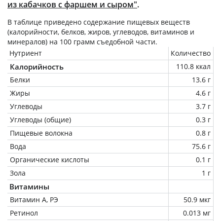
из кабачков с фаршем и сыром"
.
В таблице приведено содержание пищевых веществ
(калорийности, белков, жиров, углеводов, витаминов и
минералов) на
100 грамм
съедобной части.
Нутриент
Количество
Калорийность
110.8 ккал
Белки
13.6 г
Жиры
4.6 г
Углеводы
3.7 г
Углеводы (общие)
0.3 г
Пищевые волокна
0.8 г
Вода
75.6 г
Органические кислоты
0.1 г
Зола
1 г
Витамины
Витамин А, РЭ
50.9 мкг
Ретинол
0.013 мг