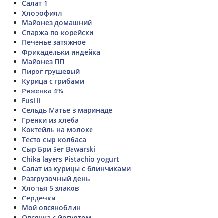
Салат 1
Хлорофилл
Майонез домашний
Спаржа по корейски
Печенье затяжное
Фрикадельки индейка
Майонез ПП
Пирог грушевый
Курица с грибами
Ряженка 4%
Fusilli
Сельдь Матье в маринаде
Гренки из хлеба
Коктейль на молоке
Тесто сыр колбаса
Сыр Бри Ser Bawarski
Chika layers Pistachio yogurt
Салат из курицы с блинчиками
Разгрузочный день
Хлопья 5 злаков
Сердечки
Мой овсяноблин
Овсянка с йогуртом