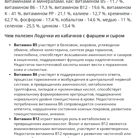
витаминами и минералами, как: витамином B5 - 11,7 %,
витамином B6 - 17,3 %, витамином B12 - 19,6 %, витамином
K - 41 %, витамином PP - 21,1 %, калием - 12,7 %, кремнием -
62,7 %, фосфором - 17,4 %, кобальтом - 14,6 %, медью - 11 %,
селеном - 25,5 %, цинком - 13,4 %
Чем полезен Лодочки из кабачков с фаршем и сыром
Витамин В5
участвует в белковом, жировом, углеводном
обмене, обмене холестерина, синтезе ряда гормонов,
гемоглобина, способствует всасыванию аминокислот и сахаров
в кишечнике, поддерживает функцию коры надпочечников.
Недостаток пантотеновой кислоты может вести к поражению
кожи и слизистых.
Витамин В6
участвует в поддержании иммунного ответа,
процессах торможения и возбуждения в центральной нервной
системе, в превращениях аминокислот, метаболизме
триптофана, липидов и нуклеиновых кислот, способствует
нормальному формированию эритроцитов, поддержанию
нормального уровня гомоцистеина в крови. Недостаточное
потребление витамина В6 сопровождается снижением
аппетита, нарушением состояния кожных покровов, развитием
гомоцистеинемии, анемии.
Витамин В12
играет важную роль в метаболизме и
превращениях аминокислот. Фолат и витамин В12 являются
взаимосвязанными витаминами, участвуют в кроветворении.
Недостаток витамина В12 приводит к развитию частичной или