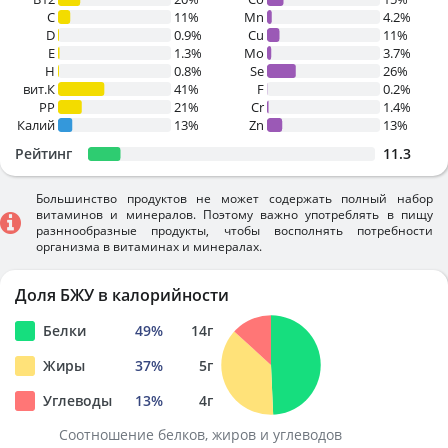
C
11%
Mn
4.2%
D
0.9%
Cu
11%
E
1.3%
Mo
3.7%
H
0.8%
Se
26%
вит.К
41%
F
0.2%
PP
21%
Cr
1.4%
Калий
13%
Zn
13%
Рейтинг
11.3
Большинство продуктов не может содержать полный набор
витаминов и минералов. Поэтому важно употреблять в пищу
разннообразные продукты, чтобы восполнять потребности
организма в витаминах и минералах.
Доля БЖУ в калорийности
Белки
49
%
14
г
Жиры
37
%
5
г
Углеводы
13
%
4
г
Соотношение белков, жиров и углеводов