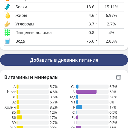
Белки
13.6
г
15.11
%
Жиры
4.6
г
6.97
%
Углеводы
3.7
г
2.7
%
Пищевые волокна
0.8
г
4
%
Вода
75.6
г
2.83
%
Добавить в дневник питания
Витамины и минералы
A
5.7%
Ca
6.7%
b-car
4.6%
Si
63%
В1
3.5%
Mg
5.8%
B2
6.7%
Na
6%
Холин
8.2%
P
17%
B5
12%
Cl
0.5%
B6
17%
Fe
5.5%
B9
2.7%
I
0.3%
B12
20%
Co
15%