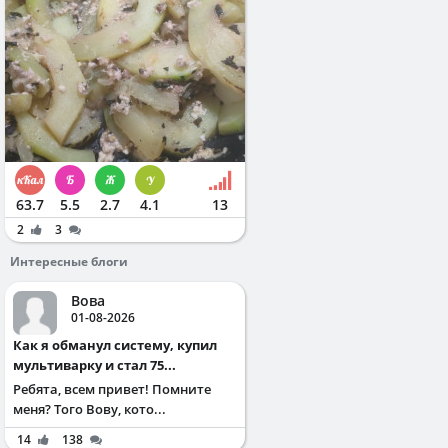
63.7
5.5
2.7
4.1
13
2
3
Интересные блоги
Вова
01-08-2026
Как я обманул систему, купил
мультиварку и стал 75...
Ребята, всем привет! Помните
меня? Того Вову, кото...
14
138