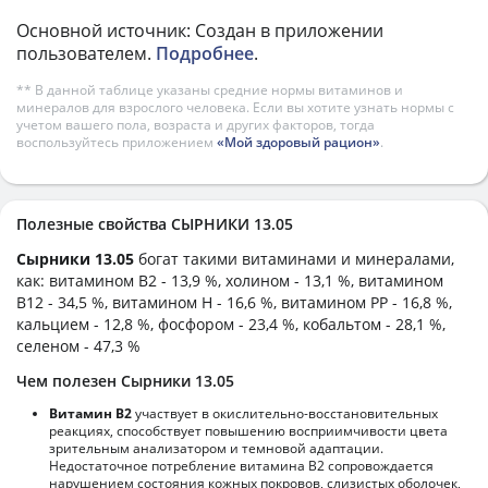
Основной источник: Создан в приложении
пользователем.
Подробнее
.
** В данной таблице указаны средние нормы витаминов и
минералов для взрослого человека. Если вы хотите узнать нормы с
учетом вашего пола, возраста и других факторов, тогда
воспользуйтесь приложением
«Мой здоровый рацион»
.
Полезные свойства СЫРНИКИ 13.05
Сырники 13.05
богат такими витаминами и минералами,
как: витамином B2 - 13,9 %, холином - 13,1 %, витамином
B12 - 34,5 %, витамином H - 16,6 %, витамином PP - 16,8 %,
кальцием - 12,8 %, фосфором - 23,4 %, кобальтом - 28,1 %,
селеном - 47,3 %
Чем полезен Сырники 13.05
Витамин В2
участвует в окислительно-восстановительных
реакциях, способствует повышению восприимчивости цвета
зрительным анализатором и темновой адаптации.
Недостаточное потребление витамина В2 сопровождается
нарушением состояния кожных покровов, слизистых оболочек,