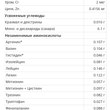
Хром, Cr
2 мкг
Цинк, Zn
0.4156 мг
Усвояемые углеводы
Крахмал и декстрины
0.016 г
Моно- и дисахариды (сахара)
6.1 г
Незаменимые аминокислоты
Аргинин*
0.107 г
Валин
0.104 г
Гистидин*
0.046 г
Изолейцин
0.081 г
Лейцин
0.146 г
Лизин
0.122 г
Метионин
0.057 г
Метионин + Цистеин
0.097 г
Треонин
0.082 г
Триптофан
0.027 г
Фенилаланин
0.088 г