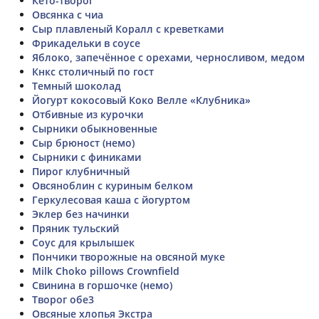
Кето-творог
Овсянка с чиа
Сыр плавленый Коралл с креветками
Фрикадельки в соусе
Яблоко, запечённое с орехами, черносливом, медом
Кнкс столичный по гост
Темный шоколад
Йогурт кокосовый Коко Велле «Клубника»
Отбивные из курочки
Сырники обыкновенные
Сыр брюност (немо)
Сырники с финиками
Пирог клубничный
Овсяноблин с куриным белком
Геркулесовая каша с йогуртом
Эклер без начинки
Пряник тульский
Соус для крылышек
Пончики творожные на овсяной муке
Milk Choko pillows Crownfield
Свинина в горшочке (немо)
Творог обе3
Овсяные хлопья Экстра