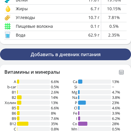
Жиры
6.7
г
10.15
%
Углеводы
10.7
г
7.81
%
Пищевые волокна
0.1
г
0.5
%
Вода
62.9
г
2.35
%
Добавить в дневник питания
Витамины и минералы
A
6.6%
Ca
13%
b-car
0.5%
Si
~
В1
2.6%
Mg
4.7%
B2
14%
Na
3.8%
Холин
13%
P
23%
B5
6.6%
Cl
4.6%
B6
8%
Fe
3.9%
B9
7.6%
I
6.2%
B12
35%
Co
28%
C
0.8%
Mn
0.5%