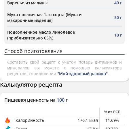
Варенье из малины
40 г
Мука пшеничная 1-го сорта [Мука и
50 г
макаронные изделия]
Подсолнечное масло линолевое
10 г
(приблизительно 65%)
Способ приготовления
Составить свой рецепт с учетом потерь витаминов и
минералов вы можете с помощью калькулятора
рецептов в приложении
"Мой здоровый рацион"
.
Калькулятор рецепта
Пищевая ценность на
100
г
% от РСП
Калорийность
176.1
ккал
11.69
%
Белки
17.8
г
19.78
%