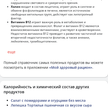
нарушением светового и сумеречного зрения.
Холин
входит в состав лецитина, играет роль в синтезе и
обмене фосфолипидов в печени, является источником
свободных метильных групп, действует как липотропный
фактор.
Витамин В12
играет важную роль в метаболизме и
превращениях аминокислот. Фолат и витамин В12 являются
взаимосвязанными витаминами, участвуют в кроветворении.
Недостаток витамина В12 приводит к развитию частичной или
вторичной недостаточности фолатов, а также анемии,
лейкопении, тромбоцитопении.
еще
Полный справочник самых полезных продуктов вы можете
посмотреть в приложении
«Мой здоровый рацион»
.
Калорийность и химический состав других
продуктов
Салат с помидорами и огурцами без месла
Лепешка Тортилья пшеничная со вкусом сыра