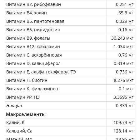
Витамин В2, рибофлавин
0.251 мг
Витамин В4, холин
65.3 мг
Витамин В5, пантотеновая
0.329 мг
Витамин В6, пиридоксин
0.16 мг
Витамин В9, фолаты
30.243 мкг
Витамин В12, кобаламин
1.034 мкг
Витамин C, аскорбиновая
0.76 мг
Витамин D, кальциферол
0.319 мкг
Витамин Е, альфа токоферол, ТЭ
0.736 мг
Витамин Н, биотин
8.276 мкг
Витамин К, филлохинон
0.1 мкг
Витамин РР, НЭ
3.3595 мг
Ниацин
0.339 мг
Макроэлементы
Калий, K
109.73 мг
Кальций, Ca
128.14 мг
Магний, Mg
18.95 мг