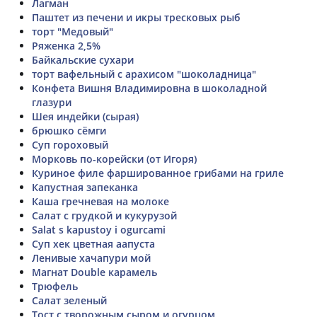
Лагман
Паштет из печени и икры тресковых рыб
торт "Медовый"
Ряженка 2,5%
Байкальские сухари
торт вафельный с арахисом "шоколадница"
Конфета Вишня Владимировна в шоколадной
глазури
Шея индейки (сырая)
брюшко сёмги
Суп гороховый
Морковь по-корейски (от Игоря)
Куриное филе фаршированное грибами на гриле
Капустная запеканка
Каша гречневая на молоке
Салат с грудкой и кукурузой
Salat s kapustoy i ogurcami
Суп хек цветная аапуста
Ленивые хачапури мой
Магнат Double карамель
Трюфель
Салат зеленый
Тост с творожным сыром и огурцом