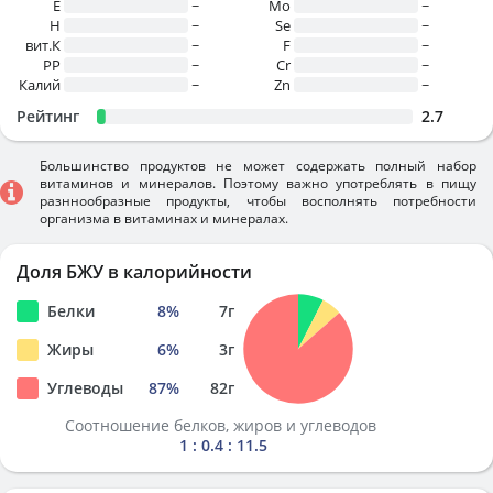
E
~
Mo
~
H
~
Se
~
вит.К
~
F
~
PP
~
Cr
~
Калий
~
Zn
~
Рейтинг
2.7
Большинство продуктов не может содержать полный набор
витаминов и минералов. Поэтому важно употреблять в пищу
разннообразные продукты, чтобы восполнять потребности
организма в витаминах и минералах.
Доля БЖУ в калорийности
Белки
8
%
7
г
Жиры
6
%
3
г
Углеводы
87
%
82
г
Соотношение белков, жиров и углеводов
1 : 0.4 : 11.5