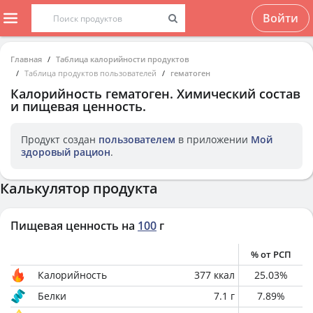
Войти
Главная
Таблица калорийности продуктов
Таблица продуктов пользователей
гематоген
Калорийность
гематоген
. Химический состав
и пищевая ценность.
Продукт создан
пользователем
в приложении
Мой
здоровый рацион
.
Калькулятор продукта
Пищевая ценность на
100
г
% от РСП
Калорийность
377
ккал
25.03
%
Белки
7.1
г
7.89
%