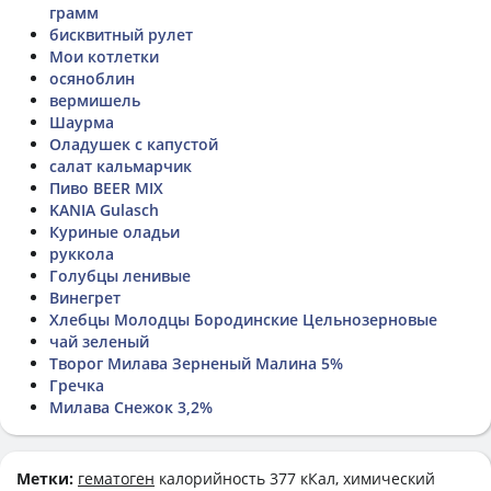
грамм
бисквитный рулет
Мои котлетки
осяноблин
вермишель
Шаурма
Оладушек с капустой
салат кальмарчик
Пиво BEER MIX
KANIA Gulasch
Куриные оладьи
руккола
Голубцы ленивые
Винегрет
Хлебцы Молодцы Бородинские Цельнозерновые
чай зеленый
Творог Милава Зерненый Малина 5%
Гречка
Милава Снежок 3,2%
Метки:
гематоген
калорийность 377 кКал, химический