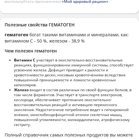
воспользуйтесь приложением
«Мой здоровый рацион»
.
Полезные свойства ГЕМАТОГЕН
гематоген
богат такими витаминами и минералами, как:
витамином C - 50 %, железом - 38,9 %
Чем полезен гематоген
Витамин С
участвует в окислительно-восстановительных
реакциях, функционировании иммунной системы, способствует
усвоению железа. Дефицит приводит к рыхлости и
кровоточивости десен, носовым кровотечениям вследствие
повышенной проницаемости и ломкости кровеносных
капилляров.
Железо
входит в состав различных по своей функции белков, в
том числе ферментов. Участвует в транспорте электронов,
кислорода, обеспечивает протекание окислительно-
восстановительных реакций и активацию перекисного
окисления. Недостаточное потребление ведет к гипохромной
анемии, миоглобиндефицитной атонии скелетных мышц,
повышенной утомляемости, миокардиопатии, атрофическому
гастриту.
Полный справочник самых полезных продуктов вы можете