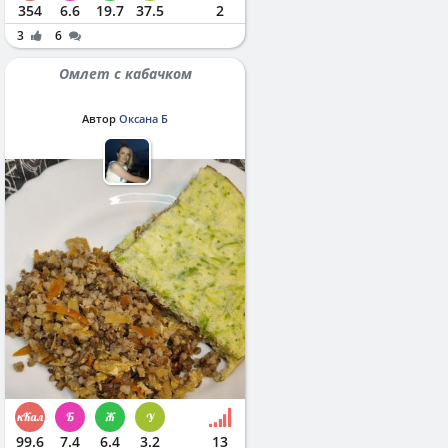
354
6.6
19.7
37.5
2
3
6
Омлет с кабачком
Автор
Оксана Б
99.6
7.4
6.4
3.2
13