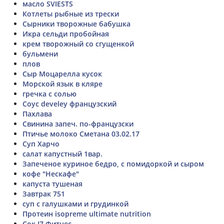
масло SVIESTS
Котлеты рыбные из трески
Сырники творожные бабушка
Икра сельди пробойная
крем творожный со сгущенкой
бульмени
плов
Сыр Моцарелла кусок
Морской язык в кляре
гречка с солью
Соус develey французский
Пахлава
Свинина запеч. по-французски
Птичье молоко Сметана 03.02.17
Суп Харчо
салат капустный 1вар.
Запеченое куриное бедро, с помидоркой и сыром
кофе "Нескафе"
капуста тушеная
Завтрак 751
суп с галушками и грудинкой
Протеин isopreme ultimate nutrition
Сок J7 Фитнес