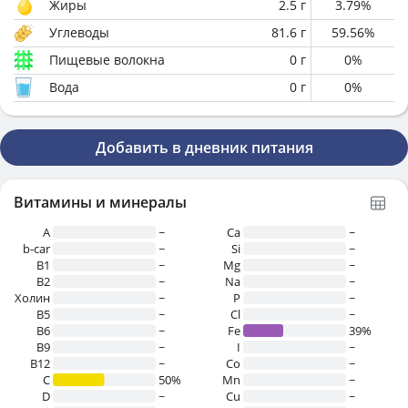
Жиры
2.5
г
3.79
%
Углеводы
81.6
г
59.56
%
Пищевые волокна
0
г
0
%
Вода
0
г
0
%
Добавить в дневник питания
Витамины и минералы
A
~
Ca
~
b-car
~
Si
~
В1
~
Mg
~
B2
~
Na
~
Холин
~
P
~
B5
~
Cl
~
B6
~
Fe
39%
B9
~
I
~
B12
~
Co
~
C
50%
Mn
~
D
~
Cu
~