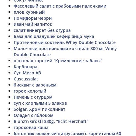
Фасолевый салат с крабовыми палочками
плов куриный
Помидоры черри
иван чай напиток
салат винегрет без огурца
База для оладушек кефир яйцо мука
Протеиновый коктейль Whey Double Chocolate
Молочный протеиновый коктейль 300 мг Whey
Double Chocolate
шоколад горький "Кремлевские забавы"
Карбонара
Суп Мисо АВ
Cuscussalat
бисквит с вареньем
горох колотый
Печень с огурцом
суп с хлопьями 5 злаков
Solgar, Хром пиколинат
Оладья с яблоком
Blunz'n Gröstl 330g. "Echt Herzhaft"
гороховая каша
батончик злаковый цитрусовый с карнитином 60