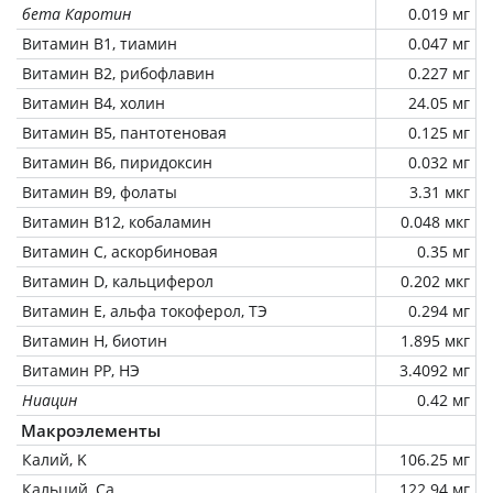
бета Каротин
0.019 мг
Витамин В1, тиамин
0.047 мг
Витамин В2, рибофлавин
0.227 мг
Витамин В4, холин
24.05 мг
Витамин В5, пантотеновая
0.125 мг
Витамин В6, пиридоксин
0.032 мг
Витамин В9, фолаты
3.31 мкг
Витамин В12, кобаламин
0.048 мкг
Витамин C, аскорбиновая
0.35 мг
Витамин D, кальциферол
0.202 мкг
Витамин Е, альфа токоферол, ТЭ
0.294 мг
Витамин Н, биотин
1.895 мкг
Витамин РР, НЭ
3.4092 мг
Ниацин
0.42 мг
Макроэлементы
Калий, K
106.25 мг
Кальций, Ca
122.94 мг