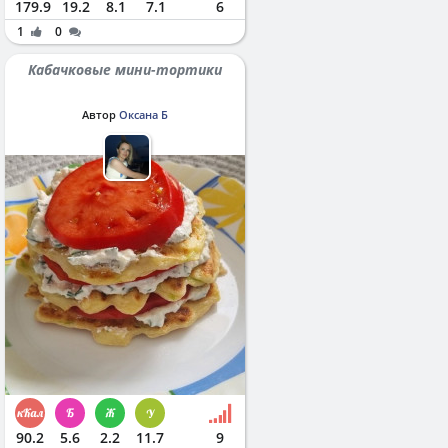
179.9
19.2
8.1
7.1
6
1
0
Кабачковые мини-тортики
Автор
Оксана Б
90.2
5.6
2.2
11.7
9