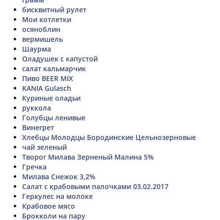
бисквитный рулет
Мои котлетки
осяноблин
вермишель
Шаурма
Оладушек с капустой
салат кальмарчик
Пиво BEER MIX
KANIA Gulasch
Куриные оладьи
руккола
Голубцы ленивые
Винегрет
Хлебцы Молодцы Бородинские Цельнозерновые
чай зеленый
Творог Милава Зерненый Малина 5%
Гречка
Милава Снежок 3,2%
Салат с крабовыми палочками 03.02.2017
Геркулес на молоке
Крабовое мясо
Брокколи на пару