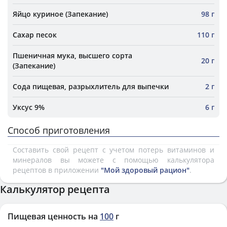
Яйцо куриное (Запекание)
98 г
Сахар песок
110 г
Пшеничная мука, высшего сорта
20 г
(Запекание)
Сода пищевая, разрыхлитель для выпечки
2 г
Уксус 9%
6 г
Способ приготовления
Составить свой рецепт с учетом потерь витаминов и
минералов вы можете с помощью калькулятора
рецептов в приложении
"Мой здоровый рацион"
.
Калькулятор рецепта
Пищевая ценность на
100
г