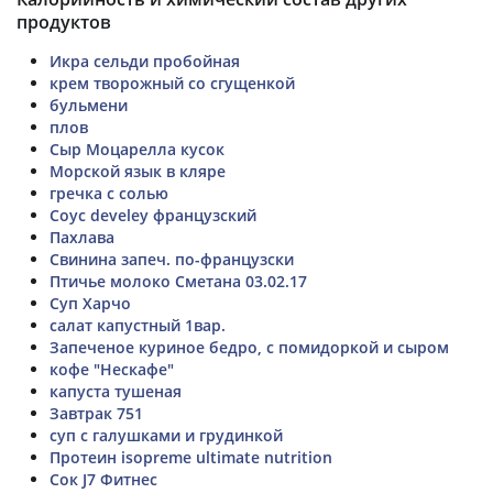
продуктов
Икра сельди пробойная
крем творожный со сгущенкой
бульмени
плов
Сыр Моцарелла кусок
Морской язык в кляре
гречка с солью
Соус develey французский
Пахлава
Свинина запеч. по-французски
Птичье молоко Сметана 03.02.17
Суп Харчо
салат капустный 1вар.
Запеченое куриное бедро, с помидоркой и сыром
кофе "Нескафе"
капуста тушеная
Завтрак 751
суп с галушками и грудинкой
Протеин isopreme ultimate nutrition
Сок J7 Фитнес