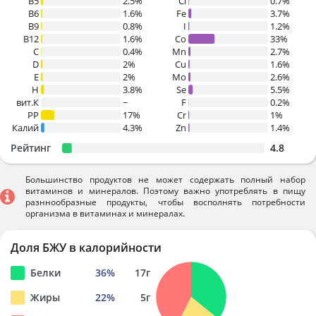
B5
2.5%
Cl
0.7%
B6
1.6%
Fe
3.7%
B9
0.8%
I
1.2%
B12
1.6%
Co
33%
C
0.4%
Mn
2.7%
D
2%
Cu
1.6%
E
2%
Mo
2.6%
H
3.8%
Se
5.5%
вит.К
~
F
0.2%
PP
17%
Cr
1%
Калий
4.3%
Zn
1.4%
Рейтинг
4.8
Большинство продуктов не может содержать полный набор
витаминов и минералов. Поэтому важно употреблять в пищу
разннообразные продукты, чтобы восполнять потребности
организма в витаминах и минералах.
Доля БЖУ в калорийности
Белки
36
%
17
г
Жиры
22
%
5
г