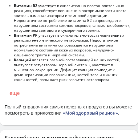
Витамин В2
участвует в окислительно-восстановительных
реакциях, способствует повышению восприимчивости цвета
зрительным анализатором и темновой адаптации.
Недостаточное потребление витамина В2 сопровождается
нарушением состояния кожных покровов, слизистых оболочек,
нарушением светового и сумеречного зрения.
Витамин РР
участвует в окислительно-восстановительных
реакциях энергетического метаболизма. Недостаточное
потребление витамина сопровождается нарушением
нормального состояния кожных покровов, желудочно-
кишечного тракта и нервной системы.
Кальций
является главной составляющей наших костей,
выступает регулятором нервной системы, участвует в
мышечном сокращении. Дефицит кальция приводит к
деминерализации позвоночника, костей таза и нижних
конечностей, повышает риск развития остеопороза.
еще
Полный справочник самых полезных продуктов вы можете
посмотреть в приложении
«Мой здоровый рацион»
.
Калорийность и химический состав других