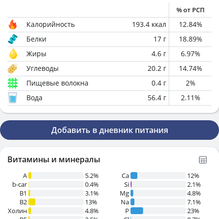
% от РСП
Калорийность
193.4
ккал
12.84
%
Белки
17
г
18.89
%
Жиры
4.6
г
6.97
%
Углеводы
20.2
г
14.74
%
Пищевые волокна
0.4
г
2
%
Вода
56.4
г
2.11
%
Добавить в дневник питания
Витамины и минералы
A
5.2%
Ca
12%
b-car
0.4%
Si
2.1%
В1
3.1%
Mg
4.8%
B2
13%
Na
7.1%
Холин
4.8%
P
23%