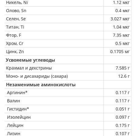
Никель, Ni
1.12 мкг
Олово, Sn
0.4 мкг
Селен, Se
3.027 мкг
Титан, Ti
1.04 мкг
Фтор, F
7.35 мкг
Хром, Cr
0.5 мкг
Цинк, Zn
0.1705 мг
Усвояемые углеводы
Крахмал и декстрины
7.585 г
Моно- и дисахариды (сахара)
12.6 г
Незаменимые аминокислоты
Аргинин*
0.117 г
Валин
0.117 г
Гистидин*
0.051 г
Изолейцин
0.097 г
Лейцин
0.175 г
Лизин
0.107 г