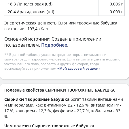
18:3 Линоленовая (ud)
0.006 г
20:4 Арахидоновая (ud)
0.009 г
Энергетическая ценность
Сырники творожные бабушка
составляет 193,4 кКал.
Основной источник: Создан в приложении
пользователем.
Подробнее
.
** В данной таблице указаны средние нормы витаминов и
минералов для взрослого человека. Если вы хотите узнать нормы с
учетом вашего пола, возраста и других факторов, тогда
воспользуйтесь приложением
«Мой здоровый рацион»
.
Полезные свойства СЫРНИКИ ТВОРОЖНЫЕ БАБУШКА
Сырники творожные бабушка
богат такими витаминами
и минералами, как: витамином B2 - 12,6 %, витамином PP -
17 %, кальцием - 12,3 %, фосфором - 22,7 %, кобальтом - 33
%
Чем полезен Сырники творожные бабушка