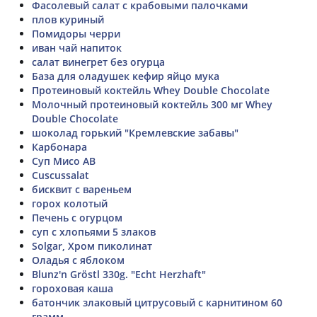
Фасолевый салат с крабовыми палочками
плов куриный
Помидоры черри
иван чай напиток
салат винегрет без огурца
База для оладушек кефир яйцо мука
Протеиновый коктейль Whey Double Chocolate
Молочный протеиновый коктейль 300 мг Whey
Double Chocolate
шоколад горький "Кремлевские забавы"
Карбонара
Суп Мисо АВ
Cuscussalat
бисквит с вареньем
горох колотый
Печень с огурцом
суп с хлопьями 5 злаков
Solgar, Хром пиколинат
Оладья с яблоком
Blunz'n Gröstl 330g. "Echt Herzhaft"
гороховая каша
батончик злаковый цитрусовый с карнитином 60
грамм