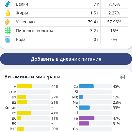
Белки
7
г
7.78
%
Жиры
1.5
г
2.27
%
Углеводы
79.4
г
57.96
%
Пищевые волокна
3.2
г
16
%
Вода
0
г
0
%
Добавить в дневник питания
Витамины и минералы
A
44%
Ca
45%
b-car
~
Si
~
В1
27%
Mg
12%
B2
31%
Na
2.3%
Холин
~
P
33%
B5
41%
Cl
~
B6
11%
Fe
47%
B9
~
I
31%
B12
20%
Co
~