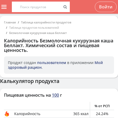
Войти
Главная
Таблица калорийности продуктов
Таблица продуктов пользователей
Безмолочная кукурузная каша Беллакт
Калорийность
Безмолочная кукурузная каша
Беллакт
. Химический состав и пищевая
ценность.
Продукт создан
пользователем
в приложении
Мой
здоровый рацион
.
Калькулятор продукта
Пищевая ценность на
100
г
% от РСП
Калорийность
365
ккал
24.24
%