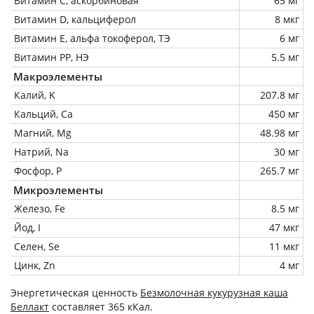
Витамин C, аскорбиновая
65 мг
Витамин D, кальциферол
8 мкг
Витамин Е, альфа токоферол, ТЭ
6 мг
Витамин РР, НЭ
5.5 мг
Макроэлементы
Калий, K
207.8 мг
Кальций, Ca
450 мг
Магний, Mg
48.98 мг
Натрий, Na
30 мг
Фосфор, P
265.7 мг
Микроэлементы
Железо, Fe
8.5 мг
Йод, I
47 мкг
Селен, Se
11 мкг
Цинк, Zn
4 мг
Энергетическая ценность
Безмолочная кукурузная каша
Беллакт
составляет 365 кКал.