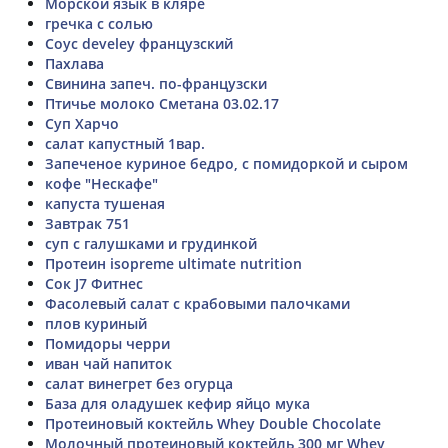
Морской язык в кляре
гречка с солью
Соус develey французский
Пахлава
Свинина запеч. по-французски
Птичье молоко Сметана 03.02.17
Суп Харчо
салат капустный 1вар.
Запеченое куриное бедро, с помидоркой и сыром
кофе "Нескафе"
капуста тушеная
Завтрак 751
суп с галушками и грудинкой
Протеин isopreme ultimate nutrition
Сок J7 Фитнес
Фасолевый салат с крабовыми палочками
плов куриный
Помидоры черри
иван чай напиток
салат винегрет без огурца
База для оладушек кефир яйцо мука
Протеиновый коктейль Whey Double Chocolate
Молочный протеиновый коктейль 300 мг Whey