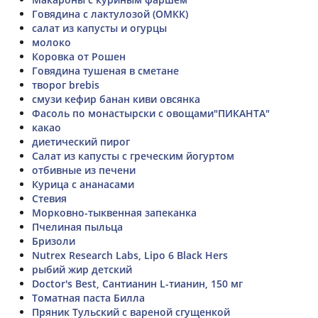
Говядина с лактулозой (ОМКК)
салат из капусты и огурцы
молоко
Коровка от Рошен
Говядина тушеная в сметане
творог brebis
смузи кефир банан киви овсянка
Фасоль по монастырски с овощами"ПИКАНТА"
какао
диетический пирог
Салат из капусты с греческим йогуртом
отбивные из печени
Курица с ананасами
Стевия
Морковно-тыквенная запеканка
Пчелиная пыльца
Бризоли
Nutrex Research Labs, Lipo 6 Black Hers
рыбий жир детский
Doctor's Best, Сантианин L-тианин, 150 мг
Томатная паста Билла
Пряник Тульский с вареной сгущенкой