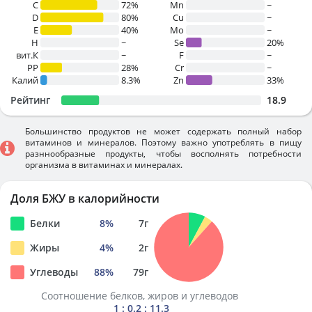
C
72%
Mn
~
D
80%
Cu
~
E
40%
Mo
~
H
~
Se
20%
вит.К
~
F
~
PP
28%
Cr
~
Калий
8.3%
Zn
33%
Рейтинг
18.9
Большинство продуктов не может содержать полный набор
витаминов и минералов. Поэтому важно употреблять в пищу
разннообразные продукты, чтобы восполнять потребности
организма в витаминах и минералах.
Доля БЖУ в калорийности
Белки
8
%
7
г
Жиры
4
%
2
г
Углеводы
88
%
79
г
Соотношение белков, жиров и углеводов
1 : 0.2 : 11.3