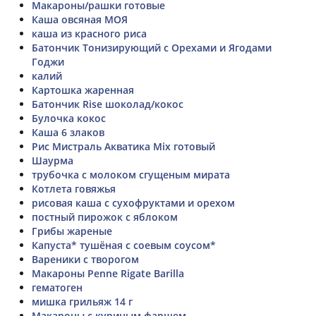
Макароны/рашки готовые
Каша овсяная МОЯ
каша из красного риса
Батончик Тонизирующий с Орехами и Ягодами
Годжи
калий
Картошка жаренная
Батончик Rise шоколад/кокос
Булочка кокос
Каша 6 злаков
Рис Мистраль Акватика Mix готовый
Шаурма
трубочка с молоком сгущеным мирата
Котлета говяжья
рисовая каша с сухофруктами и орехом
постный пирожок с яблоком
Грибы жареные
Капуста* тушёная с соевым соусом*
Вареники с творогом
Макароны Penne Rigate Barilla
гематоген
мишка грильяж 14 г
Макароны с куриным фаршем