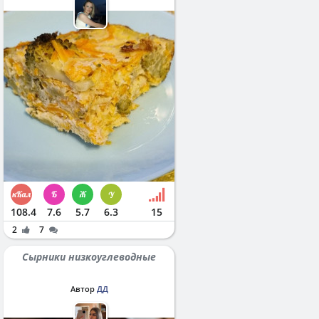
108.4
7.6
5.7
6.3
15
2
7
Сырники низкоуглеводные
Автор
ДД