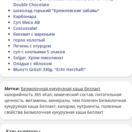
Double Chocolate
шоколад горький "Кремлевские забавы"
Карбонара
Суп Мисо АВ
Cuscussalat
бисквит с вареньем
горох колотый
Печень с огурцом
суп с хлопьями 5 злаков
Solgar, Хром пиколинат
Оладья с яблоком
Blunz'n Gröstl 330g. "Echt Herzhaft"
Метки:
Безмолочная кукурузная каша Беллакт
калорийность 365 кКал, химический состав, питательная
ценность, витамины, минералы, чем полезен Безмолочная
кукурузная каша Беллакт, калории, нутриенты, полезные
свойства Безмолочная кукурузная каша Беллакт
Калькуляторы