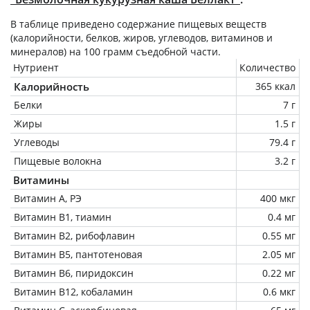
В таблице приведено содержание пищевых веществ
(калорийности, белков, жиров, углеводов, витаминов и
минералов) на
100 грамм
съедобной части.
Нутриент
Количество
Калорийность
365 ккал
Белки
7 г
Жиры
1.5 г
Углеводы
79.4 г
Пищевые волокна
3.2 г
Витамины
Витамин А, РЭ
400 мкг
Витамин В1, тиамин
0.4 мг
Витамин В2, рибофлавин
0.55 мг
Витамин В5, пантотеновая
2.05 мг
Витамин В6, пиридоксин
0.22 мг
Витамин В12, кобаламин
0.6 мкг