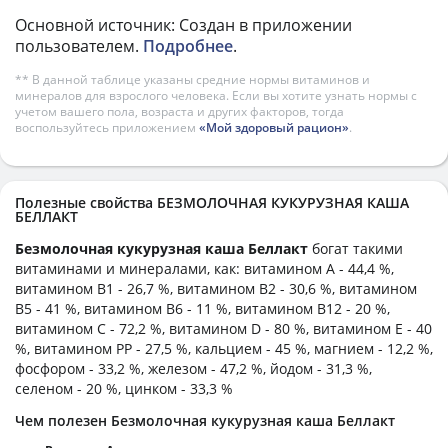
Основной источник: Создан в приложении
пользователем.
Подробнее
.
** В данной таблице указаны средние нормы витаминов и
минералов для взрослого человека. Если вы хотите узнать нормы с
учетом вашего пола, возраста и других факторов, тогда
воспользуйтесь приложением
«Мой здоровый рацион»
.
Полезные свойства БЕЗМОЛОЧНАЯ КУКУРУЗНАЯ КАША
БЕЛЛАКТ
Безмолочная кукурузная каша Беллакт
богат такими
витаминами и минералами, как: витамином А - 44,4 %,
витамином B1 - 26,7 %, витамином B2 - 30,6 %, витамином
B5 - 41 %, витамином B6 - 11 %, витамином B12 - 20 %,
витамином C - 72,2 %, витамином D - 80 %, витамином E - 40
%, витамином PP - 27,5 %, кальцием - 45 %, магнием - 12,2 %,
фосфором - 33,2 %, железом - 47,2 %, йодом - 31,3 %,
селеном - 20 %, цинком - 33,3 %
Чем полезен Безмолочная кукурузная каша Беллакт