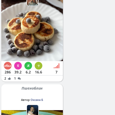
286
39.2
6.2
16.6
7
2
1
Пшеноблин
Автор
Оксана Б