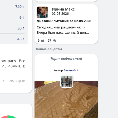
740 г
Ирина Макс
02-08-2026
6 г
Дневник питания за 02.08.2026
Сегодняшний рациончик. :)
50 г
Вчера был насыщенный ден...
45 г
9
67
Новые рецепты
Торт вафельный
риправу. Все
НИЕ 40мин. В
Автор
Евгений К
те с помощью