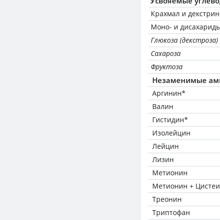
Усвояемые углев
Крахмал и декстри
Моно- и дисахариды
Глюкоза (декстроза)
Сахароза
Фруктоза
Незаменимые ам
Аргинин*
Валин
Гистидин*
Изолейцин
Лейцин
Лизин
Метионин
Метионин + Цисте
Треонин
Триптофан