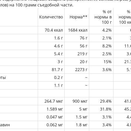
лов) на
100 грамм
съедобной части.
% от
%
Количество
Норма**
нормы в
норм
100 г
100 к
70.4 ккал
1684 ккал
4.2%
1.6 г
76 г
2.1%
4.6 г
56 г
8.2%
11
5.4 г
219 г
2.5%
3
3 г
20 г
15%
21
81.7 г
2273 г
3.6%
5
оты
0.2 г
~
1.1 г
~
264.7 мкг
900 мкг
29.4%
41
1.589 мг
5 мг
31.8%
45
0.047 мг
1.5 мг
3.1%
4
лавин
0.062 мг
1.8 мг
3.4%
4