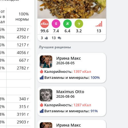
 от
100%
ы в
нормы
кал
6%
2392 г
99.6
7.4
6.4
3.2
13
3%
4750 г
3
13
.6%
1217 г
Лучшие рационы
.6%
4056 г
Ирина Макс
.3%
667 г
2026-08-05
.1%
2782 г
Калорийность:
1397 кКал
Витамины и минералы:
100%
Maximus Otto
2026-08-06
.8%
340 г
Калорийность:
1287 кКал
.2%
315 г
Витамины и минералы:
91%
.4%
3191 г
.8%
2903 г
Ирина Макс