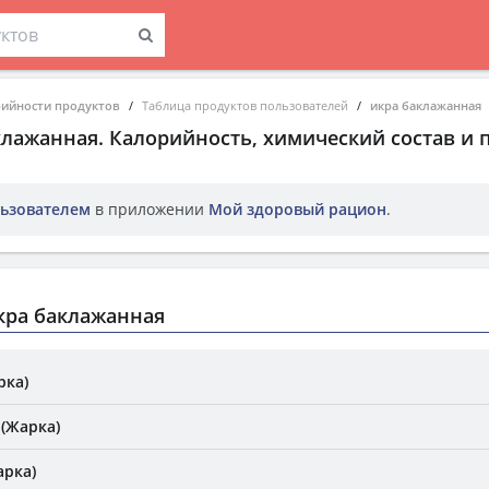
рийности продуктов
Таблица продуктов пользователей
икра баклажанная
клажанная
. Калорийность, химический состав и
ьзователем
в приложении
Мой здоровый рацион
.
кра баклажанная
рка)
 (Жарка)
арка)