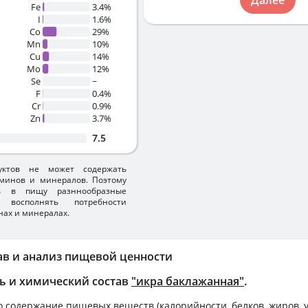
Fe
3.4%
I
1.6%
Co
29%
Mn
10%
Cu
14%
Mo
12%
Se
~
F
0.4%
Cr
0.9%
Zn
3.7%
7.5
уктов не может содержать
минов и минералов. Поэтому
ть в пищу разннообразные
 восполнять потребности
нах и минералах.
ав и анализ пищевой ценности
ь и химический состав
"икра баклажанная"
.
 содержание пищевых веществ (калорийности, белков, жиров, у