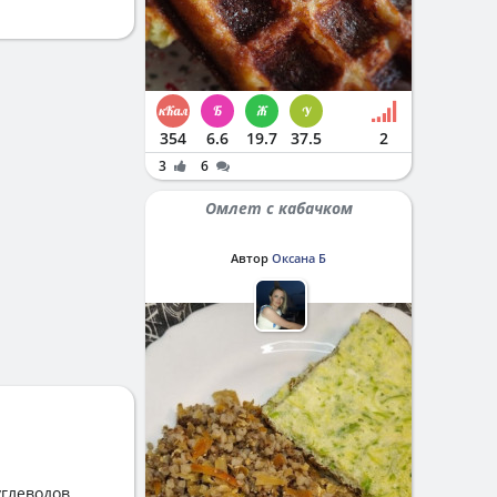
354
6.6
19.7
37.5
2
3
6
Омлет с кабачком
Автор
Оксана Б
глеводов,