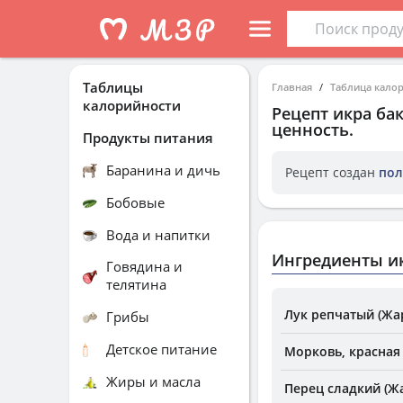
Таблицы
Главная
Таблица кало
калорийности
Рецепт
икра ба
ценность.
Продукты питания
Баранина и дичь
Рецепт создан
пол
Бобовые
Вода и напитки
Ингредиенты и
Говядина и
телятина
Лук репчатый (Жа
Грибы
Детское питание
Морковь, красная
Жиры и масла
Перец сладкий (Ж