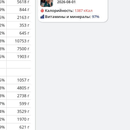
.6%
5618 г
2026-08-01
.9%
844 г
Калорийность:
1387 кКал
Витамины и минералы:
97%
.5%
2163 г
.2%
353 г
2%
645 г
.3%
10753 г
.8%
7500 г
.5%
1903 г
.5%
1057 г
3%
4805 г
.3%
2738 г
.7%
599 г
4%
3529 г
.2%
1970 г
.9%
621 г