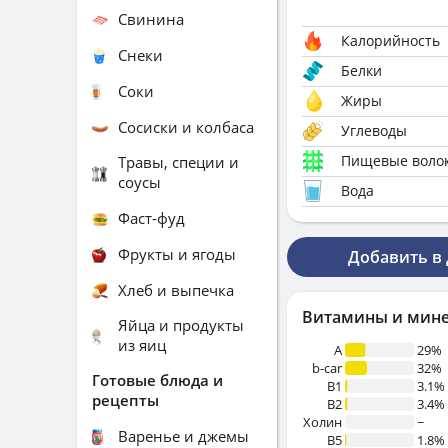
Свинина
Калорийность
Снеки
Белки
Соки
Жиры
Сосиски и колбаса
Углеводы
Пищевые воло
Травы, специи и
соусы
Вода
Фаст-фуд
Фрукты и ягоды
Добавить в
Хлеб и выпечка
Витамины и мин
Яйца и продукты
из яиц
A
29%
b-car
32%
Готовые блюда и
В1
3.1%
рецепты
B2
3.4%
Холин
~
Варенье и джемы
B5
1.8%