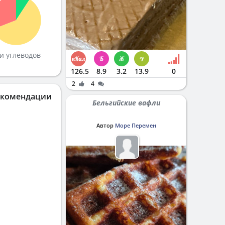
и углеводов
126.5
8.9
3.2
13.9
0
2
4
екомендации
Бельгийские вафли
Автор
Море Перемен