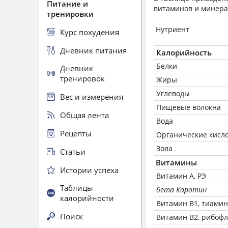
Питание и
витаминов и минера
тренировки
Нутриент
Курс похудения
Дневник питания
Калорийность
Белки
Дневник
тренировок
Жиры
Углеводы
Вес и измерения
Пищевые волокна
Общая лента
Вода
Рецепты
Органические кисл
Зола
Статьи
Витамины
Истории успеха
Витамин А, РЭ
Таблицы
бета Каротин
калорийности
Витамин В1, тиамин
Поиск
Витамин В2, рибоф