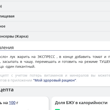
)
 пищевая
ное
онсервы (Жарка)
вления
сло+ лук жарить на ЭКСПРЕСС , в конце добавить томат и п
и, засыпать в чашу, перемешать и готовить на режиме ТУШЕ
рца -один пикантный.
рецепт с учетом потерь витаминов и минералов вы може
птов в приложении
"Мой здоровый рацион"
.
цепта
ь на
100
г
Доля БЖУ в калорийности