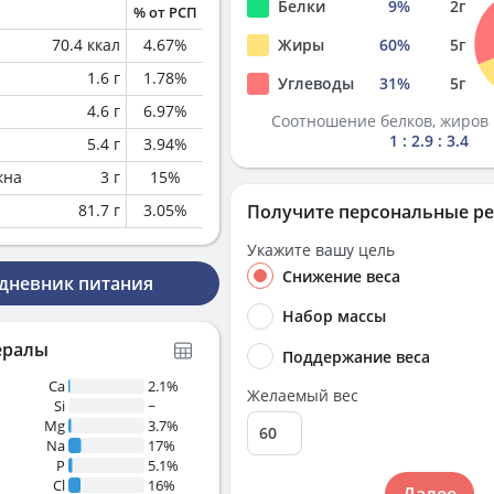
Белки
9
%
2
г
% от РСП
70.4
ккал
4.67
%
Жиры
60
%
5
г
1.6
г
1.78
%
Углеводы
31
%
5
г
4.6
г
6.97
%
Соотношение белков, жиров 
1 : 2.9 : 3.4
5.4
г
3.94
%
кна
3
г
15
%
81.7
г
3.05
%
Получите персональные р
Укажите вашу цель
Снижение веса
 дневник питания
Набор массы
ералы
Поддержание веса
Ca
2.1%
Желаемый вес
Si
~
Mg
3.7%
Na
17%
P
5.1%
Cl
16%
Далее