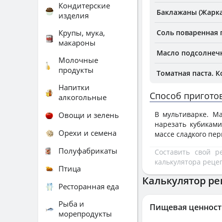
Кондитерские
Баклажаны (Жарка
изделия
Крупы, мука,
Соль поваренная
макароны
Масло подсолнеч
Молочные
продукты
Томатная паста. К
Напитки
Способ пригото
алкогольные
В мультиварке. Ма
Овощи и зелень
нарезать кубикам
Орехи и семена
массе сладкого пе
Полуфабрикаты
Составить свой 
калькулятора реце
Птица
Калькулятор ре
Ресторанная еда
Рыба и
Пищевая ценност
морепродукты