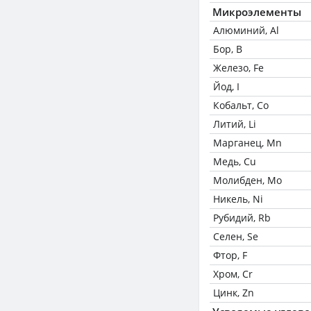
Микроэлементы
Алюминий, Al
Бор, B
Железо, Fe
Йод, I
Кобальт, Co
Литий, Li
Марганец, Mn
Медь, Cu
Молибден, Mo
Никель, Ni
Рубидий, Rb
Селен, Se
Фтор, F
Хром, Cr
Цинк, Zn