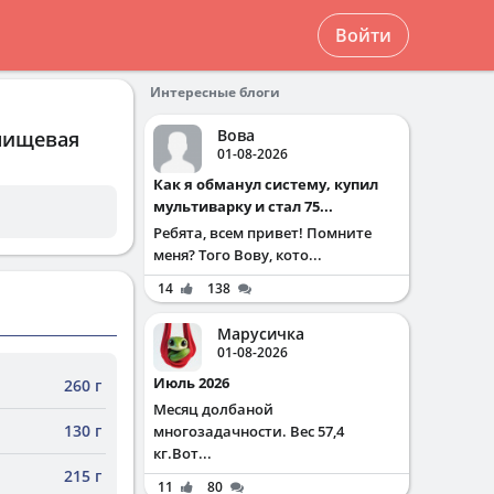
Войти
Интересные блоги
Вова
 пищевая
01-08-2026
Как я обманул систему, купил
мультиварку и стал 75...
Ребята, всем привет! Помните
меня? Того Вову, кото...
14
138
Марусичка
01-08-2026
Июль 2026
260 г
Месяц долбаной
130 г
многозадачности. Вес 57,4
кг.Вот...
215 г
11
80