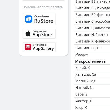
Витамин В5, пантот
Помощь и обратная связь
Витамин В6, пирид
Витамин В9, фолаты
Витамин C, аскорби
Витамин Е, альфа т
Витамин Н, биотин
Витамин К, филлох
Витамин РР, НЭ
Ниацин
Макроэлементы
Калий, K
Кальций, Ca
Магний, Mg
Натрий, Na
Сера, S
Фосфор, P
Хлор, Cl