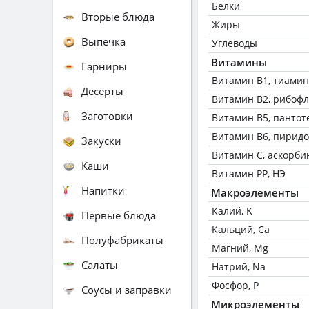
Белки
Вторые блюда
Жиры
Выпечка
Углеводы
Витамины
Гарниры
Витамин В1, тиамин
Десерты
Витамин В2, рибоф
Заготовки
Витамин В5, пантот
Витамин В6, пирид
Закуски
Витамин C, аскорби
Каши
Витамин РР, НЭ
Напитки
Макроэлементы
Калий, K
Первые блюда
Кальций, Ca
Полуфабрикаты
Магний, Mg
Салаты
Натрий, Na
Фосфор, P
Соусы и заправки
Микроэлементы