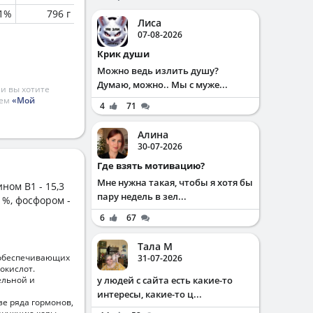
.1%
796 г
Лиса
07-08-2026
Крик души
Можно ведь излить душу?
Думаю, можно.. Мы с муже...
и вы хотите
ием
«Мой
4
71
Алина
30-07-2026
Где взять мотивацию?
Мне нужна такая, чтобы я хотя бы
ном B1 - 15,3
пару недель в зел...
8 %, фосфором -
6
67
Тала М
 обеспечивающих
31-07-2026
окислот.
ельной и
у людей с сайта есть какие-то
интересы, какие-то ц...
зе ряда гормонов,