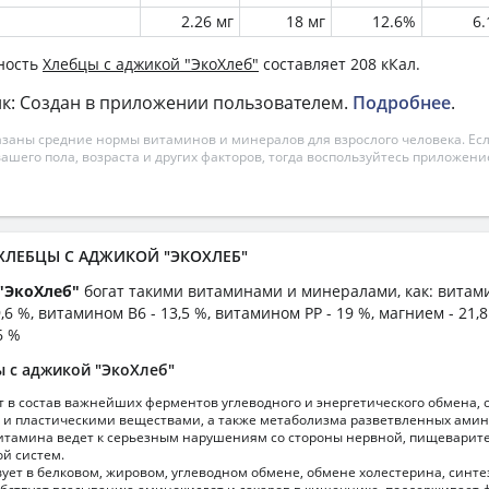
2.26 мг
18 мг
12.6%
6
ность
Хлебцы с аджикой "ЭкоХлеб"
составляет 208 кКал.
к: Создан в приложении пользователем.
Подробнее
.
азаны средние нормы витаминов и минералов для взрослого человека. Есл
вашего пола, возраста и других факторов, тогда воспользуйтесь приложен
 ХЛЕБЦЫ С АДЖИКОЙ "ЭКОХЛЕБ"
"ЭкоХлеб"
богат такими витаминами и минералами, как: витами
,6 %, витамином B6 - 13,5 %, витамином PP - 19 %, магнием - 21,
6 %
 с аджикой "ЭкоХлеб"
т в состав важнейших ферментов углеводного и энергетического обмена,
 и пластическими веществами, а также метаболизма разветвленных амин
витамина ведет к серьезным нарушениям со стороны нервной, пищеварит
ой систем.
ует в белковом, жировом, углеводном обмене, обмене холестерина, синте