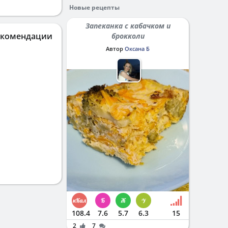
Новые рецепты
Запеканка с кабачком и
екомендации
брокколи
Автор
Оксана Б
108.4
7.6
5.7
6.3
15
2
7