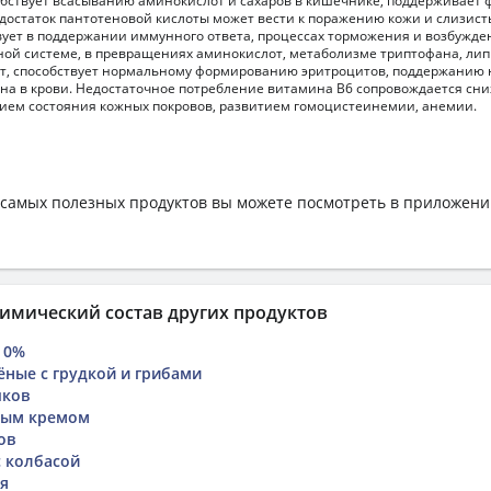
обствует всасыванию аминокислот и сахаров в кишечнике, поддерживает
достаток пантотеновой кислоты может вести к поражению кожи и слизист
ует в поддержании иммунного ответа, процессах торможения и возбужде
ой системе, в превращениях аминокислот, метаболизме триптофана, лип
т, способствует нормальному формированию эритроцитов, поддержанию
на в крови. Недостаточное потребление витамина В6 сопровождается сн
ием состояния кожных покровов, развитием гомоцистеинемии, анемии.
самых полезных продуктов вы можете посмотреть в приложен
имический состав других продуктов
 0%
ные с грудкой и грибами
чков
ным кремом
ов
с колбасой
ая