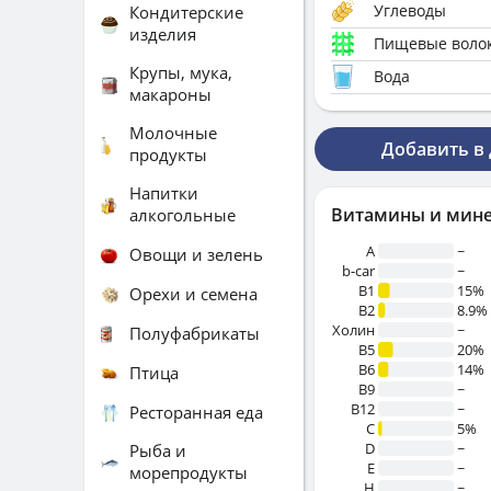
Углеводы
Кондитерские
изделия
Пищевые воло
Крупы, мука,
Вода
макароны
Молочные
Добавить в
продукты
Напитки
Витамины и мин
алкогольные
A
~
Овощи и зелень
b-car
~
В1
15%
Орехи и семена
B2
8.9%
Холин
~
Полуфабрикаты
B5
20%
B6
14%
Птица
B9
~
B12
~
Ресторанная еда
C
5%
D
~
Рыба и
E
~
морепродукты
H
~