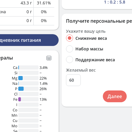
1 : 0.2 : 5.8
43.3
г
31.61
%
кна
0
г
0
%
0
г
0
%
Получите персональные р
Укажите вашу цель
Снижение веса
 дневник питания
Набор массы
ералы
Поддержание веса
Ca
3.4%
Желаемый вес
Si
~
Mg
22%
Na
1.4%
P
26%
Cl
~
Далее
Fe
13%
I
~
Co
~
Mn
~
Cu
~
Mo
~
Se
~