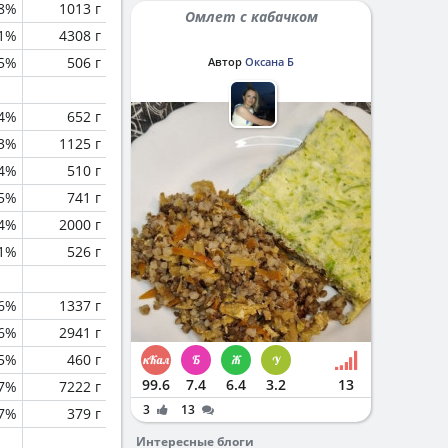
.8%
1013 г
Омлет с кабачком
.1%
4308 г
.5%
506 г
Автор
Оксана Б
.4%
652 г
.3%
1125 г
.4%
510 г
.5%
741 г
.4%
2000 г
.1%
526 г
.6%
1337 г
.6%
2941 г
.5%
460 г
99.6
7.4
6.4
3.2
13
.7%
7222 г
3
13
.7%
379 г
Интересные блоги