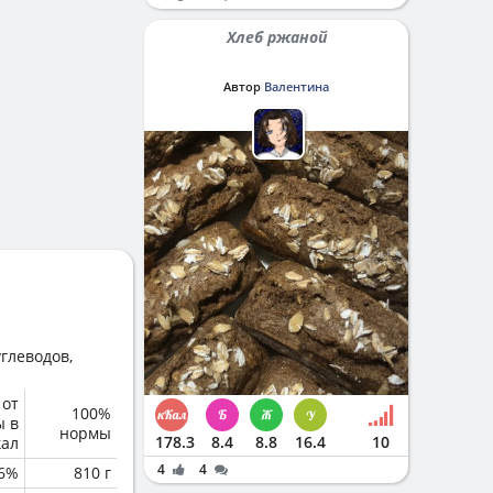
Хлеб ржаной
Автор
Валентина
глеводов,
 от
100%
ы в
нормы
178.3
8.4
8.8
16.4
10
кал
4
4
6%
810 г