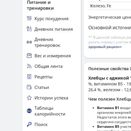
Питание и
Железо, Fe
тренировки
Энергетическая цен
Курс похудения
Основной источни
Дневник питания
** В данной таблице ук
Дневник
узнать нормы с учетом 
тренировок
здоровый рацион»
.
Вес и измерения
Общая лента
Полезные свойства
Рецепты
Хлебцы с аджикой 
%, витамином B5 - 19
Статьи
26,4 %, железом - 12,
Истории успеха
Чем полезен Хлебцы
Таблицы
Витамин В1
входи
организм энергией
калорийности
Недостаток этого 
сердечно-сосудист
Поиск
Витамин В5
участв