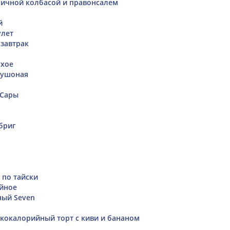
ничной колбасой и правонсалем
й
улет
 завтрак
ухое
тушоная
 Сары
бриг
 по тайски
йное
ный Seven
кокалорийный торт с киви и бананом