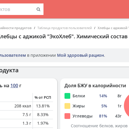
рийности продуктов
Таблица продуктов пользователей
Хлебцы с аджикой 
Хлебцы с аджикой "ЭкоХлеб"
. Химический состав
льзователем
в приложении
Мой здоровый рацион
.
одукта
ь на
100
г
Доля БЖУ в калорийности
Белки
14
%
8
г
% от РСП
208
ккал
13.81
%
Жиры
5
%
1
г
7.5
г
8.33
%
Углеводы
81
%
43
г
1.3
г
1.97
%
Соотношение белков, жиров 