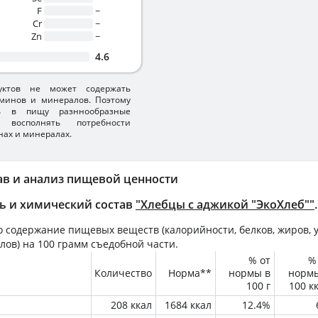
F
~
Cr
~
Zn
~
4.6
уктов не может содержать
минов и минералов. Поэтому
ть в пищу разннообразные
 восполнять потребности
нах и минералах.
ав и анализ пищевой ценности
ь и химический состав
"Хлебцы с аджикой "ЭкоХлеб""
.
 содержание пищевых веществ (калорийности, белков, жиров, у
лов) на
100 грамм
съедобной части.
% от
%
Количество
Норма**
нормы в
норм
100 г
100 к
208 ккал
1684 ккал
12.4%