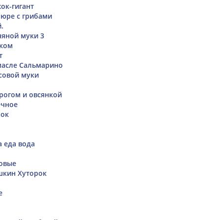
ок-гигант
юре с грибами
.
няной муки 3
оком
т
масле Сальмарино
совой муки
рогом и овсянкой
ечное
шок
а еда вода
овые
шкин Хуторок
е