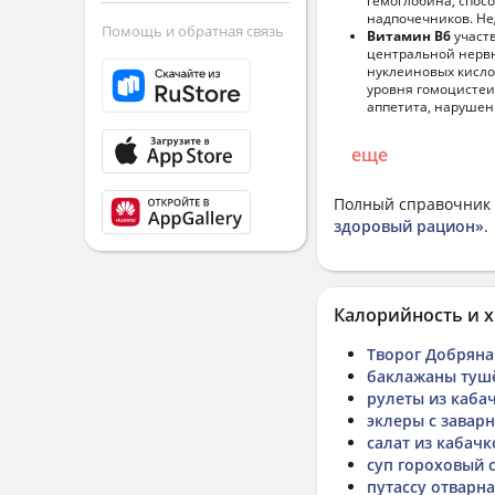
гемоглобина, спос
надпочечников. Не
Помощь и обратная связь
Витамин В6
участв
центральной нервн
нуклеиновых кисло
уровня гомоцистеи
аппетита, нарушен
еще
Полный справочник 
здоровый рацион»
.
Калорийность и х
Творог Добряна
баклажаны тушё
рулеты из каба
эклеры с завар
салат из кабачк
суп гороховый 
путассу отварн