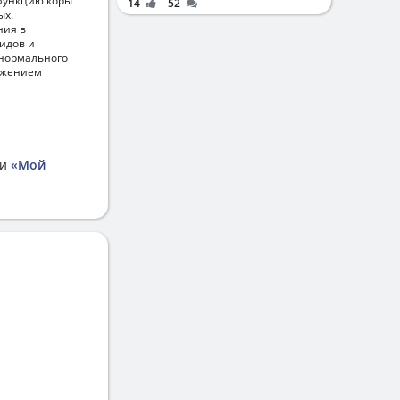
 функцию коры
14
52
ых.
ния в
идов и
 нормального
ижением
ии
«Мой