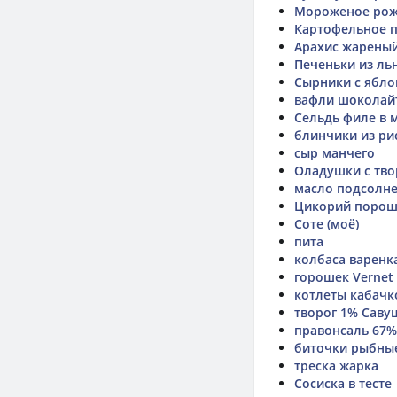
Мороженое рож
Картофельное п
Арахис жареный
Печеньки из ль
Сырники с ябл
вафли шоколай
Сельдь филе в 
блинчики из ри
сыр манчего
Оладушки с тво
масло подсолн
Цикорий поро
Соте (моё)
пита
колбаса варенк
горошек Vernet
котлеты кабачк
творог 1% Саву
правонсаль 67%
биточки рыбны
треска жарка
Сосиска в тесте