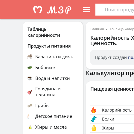
Таблицы
Главная
Таблица кало
калорийности
Калорийность
ценность.
Продукты питания
Баранина и дичь
Продукт создан
по
Бобовые
Калькулятор пр
Вода и напитки
Говядина и
Пищевая ценност
телятина
Грибы
Калорийность
Детское питание
Белки
Жиры и масла
Жиры