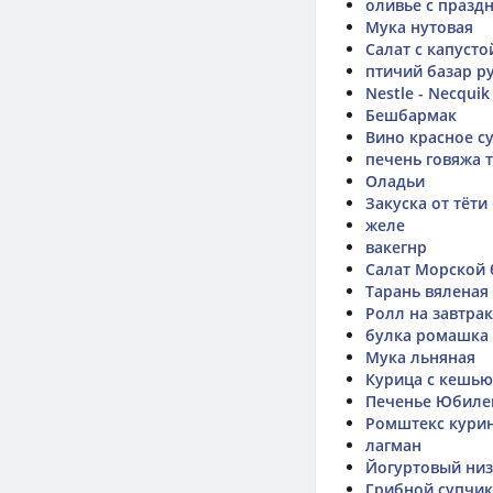
оливье с празд
Мука нутовая
Салат с капусто
птичий базар р
Nestle - Necquik
Бешбармак
Вино красное с
печень говяжа 
Оладьи
Закуска от тёти
желе
вакегнр
Салат Морской 
Тарань вяленая
Ролл на завтрак
булка ромашка
Мука льняная
Курица с кешью
Печенье Юбиле
Ромштекс кури
лагман
Йогуртовый низ
Грибной супчик