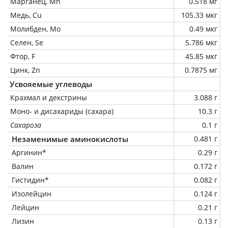
Марганец, Mn
0.518 мг
Медь, Cu
105.33 мкг
Молибден, Mo
0.49 мкг
Селен, Se
5.786 мкг
Фтор, F
45.85 мкг
Цинк, Zn
0.7875 мг
Усвояемые углеводы
Крахмал и декстрины
3.088 г
Моно- и дисахариды (сахара)
10.3 г
Сахароза
0.1 г
Незаменимые аминокислоты
0.481 г
Аргинин*
0.29 г
Валин
0.172 г
Гистидин*
0.082 г
Изолейцин
0.124 г
Лейцин
0.21 г
Лизин
0.13 г