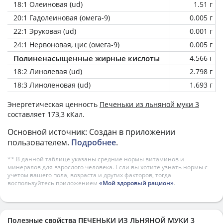
18:1 Олеиновая (ud)
1.51 г
20:1 Гадолеиновая (омега-9)
0.005 г
22:1 Эруковая (ud)
0.001 г
24:1 Нервоновая, цис (омега-9)
0.005 г
Полиненасыщенные жирные кислоты
4.566 г
18:2 Линолевая (ud)
2.798 г
18:3 Линоленовая (ud)
1.693 г
Энергетическая ценность
Печеньки из льняной муки 3
составляет 173,3 кКал.
Основной источник: Создан в приложении
пользователем.
Подробнее
.
** В данной таблице указаны средние нормы витаминов и
минералов для взрослого человека. Если вы хотите узнать нормы с
учетом вашего пола, возраста и других факторов, тогда
воспользуйтесь приложением
«Мой здоровый рацион»
.
Полезные свойства ПЕЧЕНЬКИ ИЗ ЛЬНЯНОЙ МУКИ 3