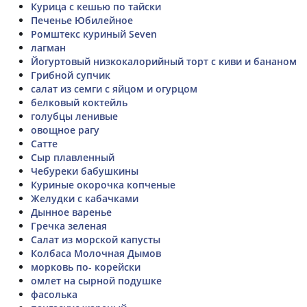
Курица с кешью по тайски
Печенье Юбилейное
Ромштекс куриный Seven
лагман
Йогуртовый низкокалорийный торт с киви и бананом
Грибной супчик
салат из семги с яйцом и огурцом
белковый коктейль
голубцы ленивые
овощное рагу
Сатте
Сыр плавленный
Чебуреки бабушкины
Куриные окорочка копченые
Желудки с кабачками
Дынное варенье
Гречка зеленая
Салат из морской капусты
Колбаса Молочная Дымов
морковь по- корейски
омлет на сырной подушке
фасолька