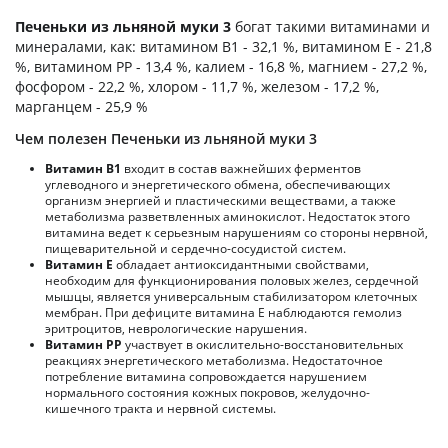
Печеньки из льняной муки 3
богат такими витаминами и
минералами, как: витамином B1 - 32,1 %, витамином E - 21,8
%, витамином PP - 13,4 %, калием - 16,8 %, магнием - 27,2 %,
фосфором - 22,2 %, хлором - 11,7 %, железом - 17,2 %,
марганцем - 25,9 %
Чем полезен Печеньки из льняной муки 3
Витамин В1
входит в состав важнейших ферментов
углеводного и энергетического обмена, обеспечивающих
организм энергией и пластическими веществами, а также
метаболизма разветвленных аминокислот. Недостаток этого
витамина ведет к серьезным нарушениям со стороны нервной,
пищеварительной и сердечно-сосудистой систем.
Витамин Е
обладает антиоксидантными свойствами,
необходим для функционирования половых желез, сердечной
мышцы, является универсальным стабилизатором клеточных
мембран. При дефиците витамина Е наблюдаются гемолиз
эритроцитов, неврологические нарушения.
Витамин РР
участвует в окислительно-восстановительных
реакциях энергетического метаболизма. Недостаточное
потребление витамина сопровождается нарушением
нормального состояния кожных покровов, желудочно-
кишечного тракта и нервной системы.