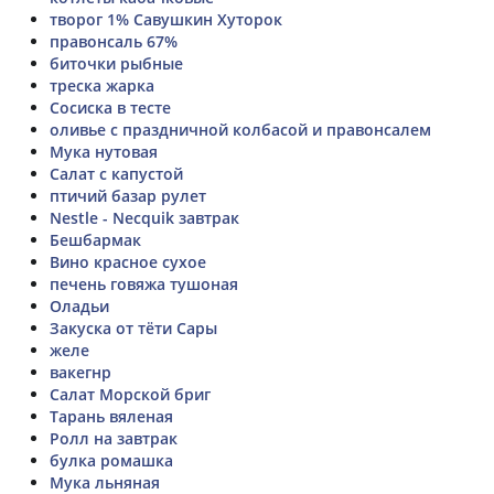
творог 1% Савушкин Хуторок
правонсаль 67%
биточки рыбные
треска жарка
Сосиска в тесте
оливье с праздничной колбасой и правонсалем
Мука нутовая
Салат с капустой
птичий базар рулет
Nestle - Necquik завтрак
Бешбармак
Вино красное сухое
печень говяжа тушоная
Оладьи
Закуска от тёти Сары
желе
вакегнр
Салат Морской бриг
Тарань вяленая
Ролл на завтрак
булка ромашка
Мука льняная