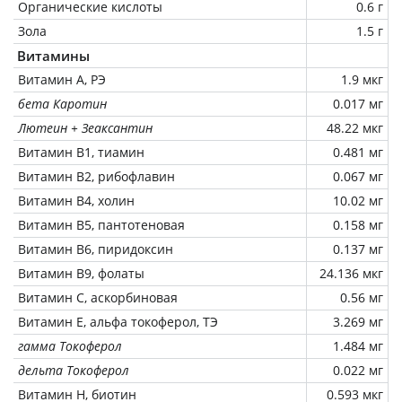
Органические кислоты
0.6 г
Зола
1.5 г
Витамины
Витамин А, РЭ
1.9 мкг
бета Каротин
0.017 мг
Лютеин + Зеаксантин
48.22 мкг
Витамин В1, тиамин
0.481 мг
Витамин В2, рибофлавин
0.067 мг
Витамин В4, холин
10.02 мг
Витамин В5, пантотеновая
0.158 мг
Витамин В6, пиридоксин
0.137 мг
Витамин В9, фолаты
24.136 мкг
Витамин C, аскорбиновая
0.56 мг
Витамин Е, альфа токоферол, ТЭ
3.269 мг
гамма Токоферол
1.484 мг
дельта Токоферол
0.022 мг
Витамин Н, биотин
0.593 мкг