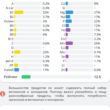
A
0.2%
Ca
8%
b-car
0.3%
Si
~
В1
32%
Mg
27%
B2
3.7%
Na
17%
Холин
2%
P
22%
B5
3.2%
Cl
12%
B6
6.9%
Fe
17%
B9
6%
I
7.5%
B12
~
Co
2.2%
C
0.6%
Mn
26%
D
~
Cu
11%
E
22%
Mo
0.7%
H
1.2%
Se
11%
вит.К
0.3%
F
1.1%
PP
13%
Cr
~
Калий
17%
Zn
6.6%
Рейтинг
12.5
Большинство продуктов не может содержать полный набор
витаминов и минералов. Поэтому важно употреблять в пищу
разннообразные продукты, чтобы восполнять потребности
организма в витаминах и минералах.