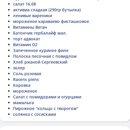
салат 16.08
активиа сладкая (290гр бутылка)
ленивые вареники
мороженое караваево фисташковое
Витамины Веган
Батончик гербалайф мал.
торт адвокат
Витамин D2
Запеченное куриное филе
Полоска песочная с повидлом
Хлеб ржаной Сергеевский
эклер
Соль розовая
Rasens piens
Коровка
мороженое
Салат с помидорами и огурцами
мамалыга
Пирожное "кольцо с творогом"
солянка с сосисками