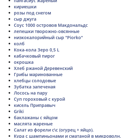
пангасиус жареный
кириешки
розы под снегом
сыр джуга
Соус 1000 островов Макдональдс
лепешки творожно-овсянные
низкокалорийный сыр "Piorko"
колб
Кока-кола Зеро 0,5 L
кабачковый пирог
окрошка
Хлеб ржаной Деревенский
Грибы маринованные
хлебцы солодовые
Зубатка запеченая
Лосось на пару
Суп гороховый с курой
кисель Приправыч
Griki
баклажаны с яйцом
маслята жареные
Салат из форели с\с (огурец + яйцо).
Кура с шампиньонами и сматаной в микроволн.