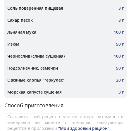
Соль поваренная пищевая
3 г
Сахар песок
8 г
Льняная мука
100 г
Изюм
50 г
Чернослив (слива сушеная)
100 г
Подсолнечник, семечки
50 г
Овсяные хлопья "геркулес"
20 г
Морская капуста сушеная
3 г
Способ приготовления
Составить свой рецепт с учетом потерь витаминов и
минералов вы можете с помощью калькулятора
рецептов в приложении
"Мой здоровый рацион"
.