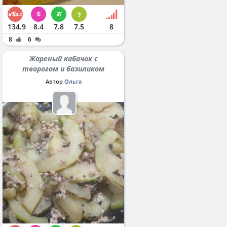
134.9
8.4
7.8
7.5
8
8
6
Жареный кабачок с
творогом и базиликом
Автор
Ольга