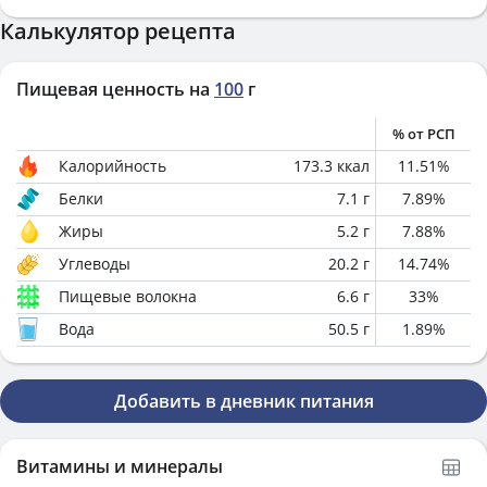
Калькулятор рецепта
Пищевая ценность на
100
г
% от РСП
Калорийность
173.3
ккал
11.51
%
Белки
7.1
г
7.89
%
Жиры
5.2
г
7.88
%
Углеводы
20.2
г
14.74
%
Пищевые волокна
6.6
г
33
%
Вода
50.5
г
1.89
%
Добавить в дневник питания
Витамины и минералы