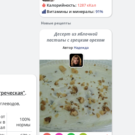
Калорийность:
1287 кКал
Витамины и минералы:
91%
Новые рецепты
Десерт из яблочной
пастилы с грецким орехом
Автор
Надежда
греческая"
.
глеводов,
 от
100%
ы в
нормы
кал