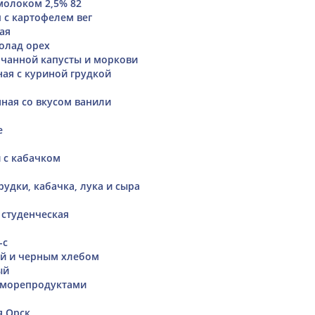
молоком 2,5% 82
 с картофелем вег
ая
колад орех
очанной капусты и моркови
ая с куриной грудкой
ная со вкусом ванили
е
 с кабачком
удки, кабачка, лука и сыра
 студенческая
-c
ой и черным хлебом
ый
 морепродуктами
я Орск