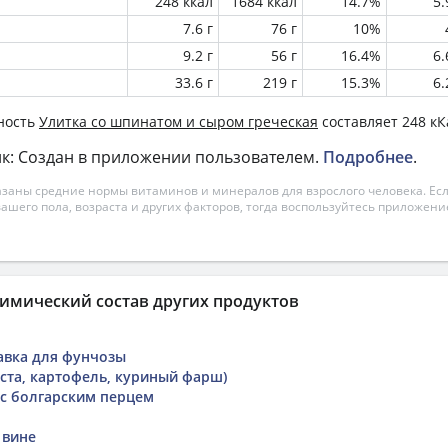
248 ккал
1684 ккал
14.7%
5
7.6 г
76 г
10%
9.2 г
56 г
16.4%
6
33.6 г
219 г
15.3%
6
ность
Улитка со шпинатом и сыром греческая
составляет 248 кК
к: Создан в приложении пользователем.
Подробнее
.
азаны средние нормы витаминов и минералов для взрослого человека. Есл
вашего пола, возраста и других факторов, тогда воспользуйтесь приложен
имический состав других продуктов
авка для фунчозы
уста, картофель, куриный фарш)
 с болгарским перцем
 вине