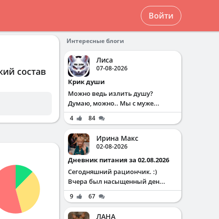
Войти
Интересные блоги
Лиса
07-08-2026
кий состав
Крик души
Можно ведь излить душу?
Думаю, можно.. Мы с муже...
4
84
Ирина Макс
02-08-2026
Дневник питания за 02.08.2026
Сегодняшний рациончик. :)
Вчера был насыщенный ден...
9
67
ЛАНА