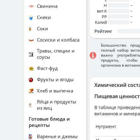
H
~
Свинина
вит.К
~
PP
~
Снеки
Калий
~
Соки
Рейтинг
Сосиски и колбаса
Большинство прод
Травы, специи и
полный набор вита
важно употребля
соусы
продукты, чтобы
организма в витами
Фаст-фуд
Фрукты и ягоды
Химический сост
Хлеб и выпечка
Пищевая ценност
Яйца и продукты
В таблице приведено
из яиц
витаминов и минера
Готовые блюда и
рецепты
Нутриент
Варенье и джемы