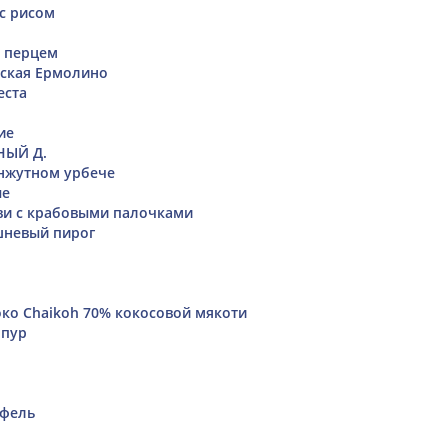
с рисом
с перцем
вская Ермолино
еста
ие
НЫЙ Д.
унжутном урбече
ые
ви с крабовыми палочками
невый пирог
ко Chaikoh 70% кокосовой мякоти
 пур
офель