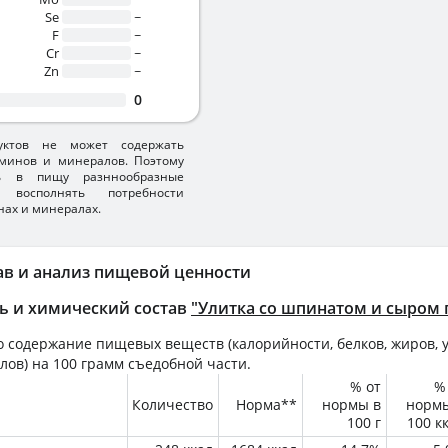
Se
~
F
~
Cr
~
Zn
~
0
уктов не может содержать
минов и минералов. Поэтому
ть в пищу разннообразные
 восполнять потребности
нах и минералах.
ав и анализ пищевой ценности
ь и химический состав
"Улитка со шпинатом и сыром 
 содержание пищевых веществ (калорийности, белков, жиров, у
лов) на
100 грамм
съедобной части.
% от
%
Количество
Норма**
нормы в
норм
100 г
100 к