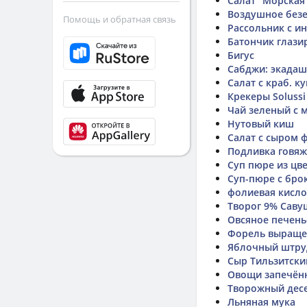
Салат "Морская 
Воздушное безе
Помощь и обратная связь
Рассольник с и
Батончик глази
Бигус
Сабджи: экадаш
Салат с краб. ку
Крекеры Solussi
Чай зеленый с 
Нутовый киш
Салат с сыром ф
Подливка говяж
Суп пюре из цв
Суп-пюре с бро
фолиевая кисло
Творог 9% Саву
Овсяное печень
Форель выраще
Яблочный штру
Сыр Тильзитски
Овощи запечён
Творожный дес
Льняная мука