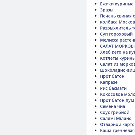
Ежики куриные 
Зразы
Печень свиная 
колбаса Моско
Разрыхлитель т
Суп гороховый
Мелисса растен
САЛАТ МОРКОВ
Хлеб кето на к
Котлеты курин
Салат из морко
Шоколадно-виш
Прот батон
Капрезе
Рис басмати
Кокосовое моло
Прот батон пум
Семена чиа
Соус грибной
Салямі Мілано
Отварной карт
Каша гречневая