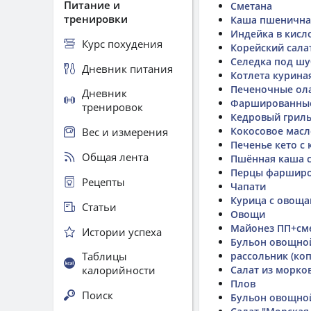
Питание и
Сметана
тренировки
Каша пшенична
Индейка в кисл
Курс похудения
Корейский сала
Селедка под ш
Дневник питания
Котлета курина
Печеночные ол
Дневник
Фаршированные
тренировок
Кедровый гриль
Кокосовое масло
Вес и измерения
Печенье кето с 
Общая лента
Пшённая каша с
Перцы фаршир
Рецепты
Чапати
Курица с овощам
Статьи
Овощи
Майонез ПП+см
Истории успеха
Бульон овощно
Таблицы
рассольник (коп
калорийности
Салат из морко
Плов
Поиск
Бульон овощно