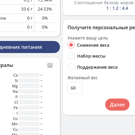
Соотношение белков, жиров 
1 : 1.2 : 4.4
33.6
г
24.53
%
кна
0
г
0
%
0
г
0
%
Получите персональные р
Укажите вашу цель
Снижение веса
 дневник питания
Набор массы
ералы
Поддержание веса
Ca
~
Желаемый вес
Si
~
Mg
~
Na
~
P
~
Cl
~
Далее
Fe
~
I
~
Co
~
Mn
~
Cu
~
Mo
~