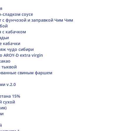
я
о-сладком соусе
т с фунчозой и заправкой Чим Чим
убой
я с кабачком
адьи
 кабачки
яж чудо сибири
 AROY-D extra virgin
какао
 тыквой
ованные свиным фаршем
и v.2.0
етана 15%
й сухой
ия)
ви
й