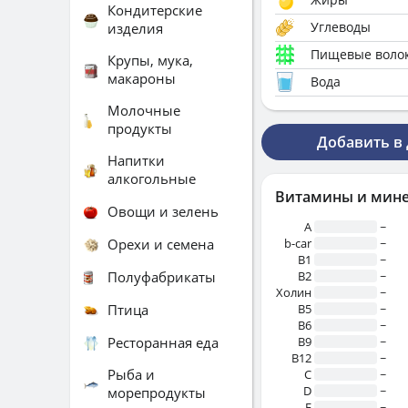
Кондитерские
Углеводы
изделия
Пищевые воло
Крупы, мука,
макароны
Вода
Молочные
продукты
Добавить в
Напитки
алкогольные
Витамины и мин
Овощи и зелень
A
~
Орехи и семена
b-car
~
В1
~
Полуфабрикаты
B2
~
Холин
~
Птица
B5
~
B6
~
Ресторанная еда
B9
~
B12
~
Рыба и
C
~
D
~
морепродукты
E
~