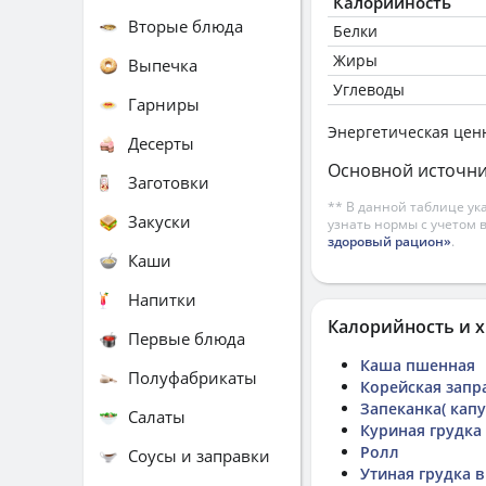
Калорийность
Вторые блюда
Белки
Жиры
Выпечка
Углеводы
Гарниры
Энергетическая цен
Десерты
Основной источни
Заготовки
** В данной таблице ук
Закуски
узнать нормы с учетом 
здоровый рацион»
.
Каши
Напитки
Калорийность и х
Первые блюда
Каша пшенная
Полуфабрикаты
Корейская запр
Запеканка( кап
Салаты
Куриная грудка
Ролл
Соусы и заправки
Утиная грудка в