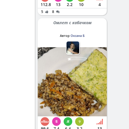
112.8
13
2.2
10
4
5
8
Омлет с кабачком
Автор
Оксана Б
99.6
7.4
6.4
3.2
13