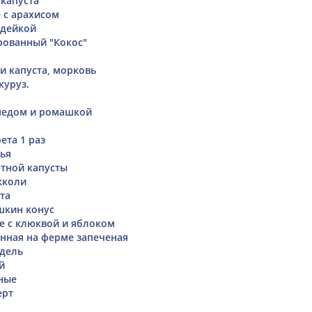
капуста "
 с арахисом
ндейкой
рованный "Кокос"
и капуста, морковь
куруз.
медом и ромашкой
ета 1 раз
ья
етной капусты
кколи
та
шкин конус
е с клюквой и яблоком
нная на ферме запеченая
дель
й
ные
ерт