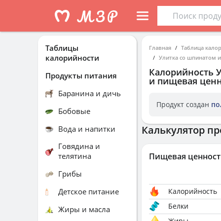
Таблицы
Главная
Таблица кало
калорийности
Улитка со шпинатом и
Калорийность
Продукты питания
и пищевая ценн
Баранина и дичь
Продукт создан
по
Бобовые
Калькулятор пр
Вода и напитки
Говядина и
телятина
Пищевая ценност
Грибы
Детское питание
Калорийность
Белки
Жиры и масла
Жиры