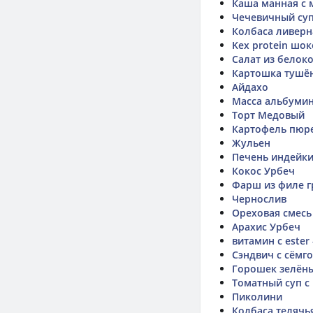
Каша манная с 
Чечевичный суп
Колбаса ливерн
Kex protein шо
Салат из белок
Картошка тушён
Айдахо
Масса альбумин
Торт Медовый
Картофель пюр
Жульен
Печень индейки
Кокос Урбеч
Фарш из филе гр
Чернослив
Ореховая смесь
Арахис Урбеч
витамин с ester 
Сэндвич с сёмг
Горошек зелён
Томатный суп с
Пиколини
Колбаса телячь