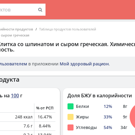
рийности продуктов
Таблица продуктов пользователей
 сыром греческая
Улитка со шпинатом и сыром греческая
. Химичес
ость.
льзователем
в приложении
Мой здоровый рацион
.
одукта
ь на
100
г
Доля БЖУ в калорийности
Белки
12
%
8
г
% от РСП
248
ккал
16.47
%
Жиры
33
%
9
г
7.6
г
8.44
%
Углеводы
54
%
34
г
9.2
г
13.94
%