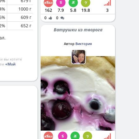
.9%
679 г
4%
1000 г
162
7.9
5.8
19.8
3
.6%
609 г
0
0
.2%
652 г
Ватрушки из творога
ал.
Автор
Виктория
и вы хотите
ием
«Мой