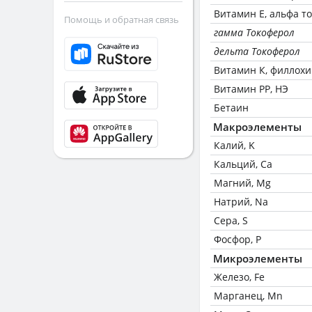
Витамин Е, альфа т
Помощь и обратная связь
гамма Токоферол
дельта Токоферол
Витамин К, филлох
Витамин РР, НЭ
Бетаин
Макроэлементы
Калий, K
Кальций, Ca
Магний, Mg
Натрий, Na
Сера, S
Фосфор, P
Микроэлементы
Железо, Fe
Марганец, Mn