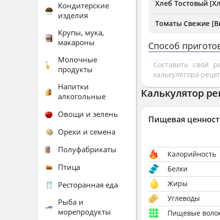
Хлеб Тостовый [Х
Кондитерские
изделия
Томаты Свежие [
Крупы, мука,
макароны
Способ пригото
Молочные
Составить свой 
продукты
калькулятора реце
Напитки
Калькулятор ре
алкогольные
Овощи и зелень
Пищевая ценност
Орехи и семена
Полуфабрикаты
Калорийность
Птица
Белки
Жиры
Ресторанная еда
Углеводы
Рыба и
морепродукты
Пищевые воло