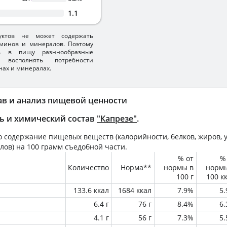
1.1
уктов не может содержать
минов и минералов. Поэтому
ть в пищу разннообразные
 восполнять потребности
нах и минералах.
ав и анализ пищевой ценности
ь и химический состав
"Капрезе"
.
 содержание пищевых веществ (калорийности, белков, жиров, у
лов) на
100 грамм
съедобной части.
% от
%
Количество
Норма**
нормы в
норм
100 г
100 к
133.6 ккал
1684 ккал
7.9%
5
6.4 г
76 г
8.4%
6
4.1 г
56 г
7.3%
5