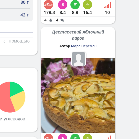
80 г
178.3
8.4
8.8
16.4
10
42 г
4
4
Цветаевский яблочный
пирог
те с помощью
Автор
Море Перемен
и углеводов