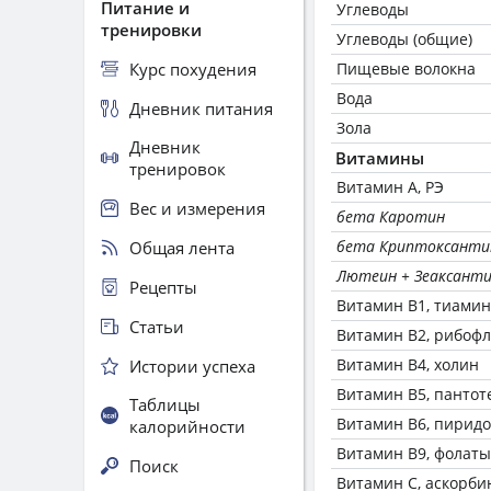
Питание и
Углеводы
тренировки
Углеводы (общие)
Курс похудения
Пищевые волокна
Вода
Дневник питания
Зола
Дневник
Витамины
тренировок
Витамин А, РЭ
Вес и измерения
бета Каротин
бета Криптоксанти
Общая лента
Лютеин + Зеаксант
Рецепты
Витамин В1, тиамин
Статьи
Витамин В2, рибоф
Витамин В4, холин
Истории успеха
Витамин В5, пантот
Таблицы
Витамин В6, пирид
калорийности
Витамин В9, фолаты
Поиск
Витамин C, аскорби