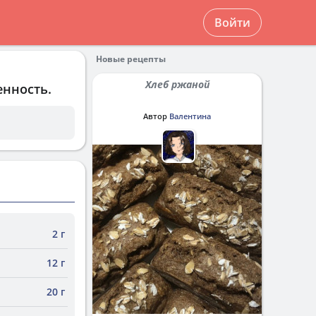
Войти
Новые рецепты
Хлеб ржаной
енность.
Автор
Валентина
2 г
12 г
20 г