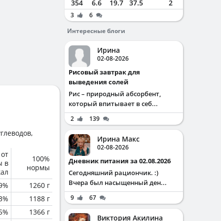
354
6.6
19.7
37.5
2
3
6
Интересные блоги
Ирина
02-08-2026
Рисовый завтрак для
выведения солей
Рис – природный абсорбент,
который впитывает в себ...
2
139
глеводов,
Ирина Макс
02-08-2026
 от
100%
Дневник питания за 02.08.2026
ы в
нормы
кал
Сегодняшний рациончик. :)
Вчера был насыщенный ден...
.9%
1260 г
9
67
.3%
1188 г
.5%
1366 г
Виктория Акилина