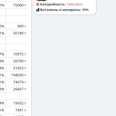
Калорийность:
1394 кКал
.1%
75000 г
Витамины и минералы:
99%
.2%
909 г
.1%
56180 г
.7%
10975 г
.4%
20790 г
.4%
21053 г
.1%
194030 г
.1%
74074 г
.3%
26667 г
.4%
15652 г
1%
7491 г