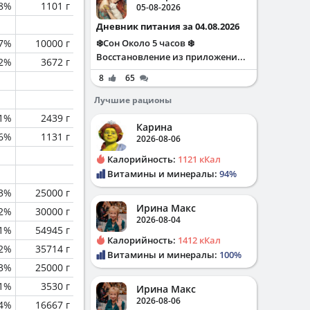
.8%
1101 г
05-08-2026
Дневник питания за 04.08.2026
.7%
10000 г
❄️Сон Около 5 часов ❄️
Восстановление из приложени...
2%
3672 г
8
65
Лучшие рационы
.1%
2439 г
Карина
.6%
1131 г
2026-08-06
Калорийность:
1121 кКал
Витамины и минералы:
94%
.3%
25000 г
Ирина Макс
.2%
30000 г
2026-08-04
.1%
54945 г
Калорийность:
1412 кКал
.2%
35714 г
Витамины и минералы:
100%
.3%
25000 г
.1%
3530 г
Ирина Макс
2026-08-06
.4%
16667 г