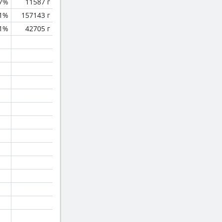
.7%
11587 г
.1%
157143 г
.1%
42705 г