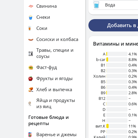
Вода
Свинина
Снеки
Добавить в
Соки
Сосиски и колбаса
Витамины и мин
Травы, специи и
A
4.1%
соусы
b-car
8.8%
В1
0.4%
Фаст-фуд
B2
0.3%
Холин
0.2%
Фрукты и ягоды
B5
0.3%
B6
0.4%
Хлеб и выпечка
B9
2.8%
B12
~
Яйца и продукты
C
0.6%
из яиц
D
~
E
0.1%
Готовые блюда и
H
~
рецепты
вит.К
11%
PP
0.2%
Варенье и джемы
Калий
0.9%