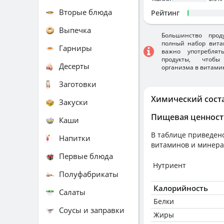
Вторые блюда
Рейтинг
Выпечка
Большинство прод
полный набор вита
Гарниры
важно употребля
продукты, чтобы
Десерты
организма в витами
Заготовки
Химический сост
Закуски
Пищевая ценност
Каши
В таблице приведено
Напитки
витаминов и минера
Первые блюда
Нутриент
Полуфабрикаты
Калорийность
Салаты
Белки
Соусы и заправки
Жиры