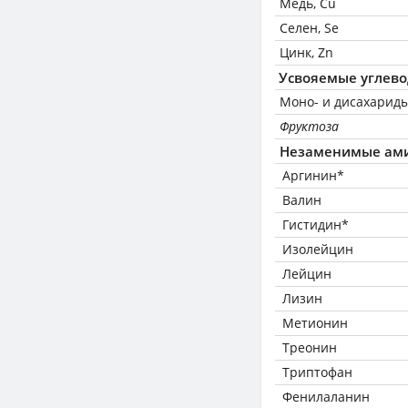
Медь, Cu
Селен, Se
Цинк, Zn
Усвояемые углев
Моно- и дисахариды
Фруктоза
Незаменимые ам
Аргинин*
Валин
Гистидин*
Изолейцин
Лейцин
Лизин
Метионин
Треонин
Триптофан
Фенилаланин