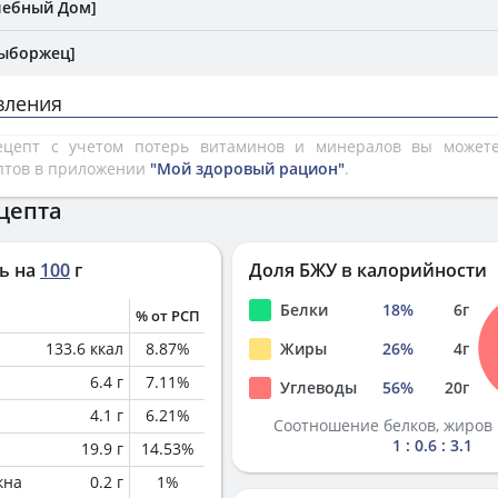
лебный Дом]
Выборжец]
вления
рецепт с учетом потерь витаминов и минералов вы може
птов в приложении
"Мой здоровый рацион"
.
цепта
ь на
100
г
Доля БЖУ в калорийности
Белки
18
%
6
г
% от РСП
133.6
ккал
8.87
%
Жиры
26
%
4
г
6.4
г
7.11
%
Углеводы
56
%
20
г
4.1
г
6.21
%
Соотношение белков, жиров 
1 : 0.6 : 3.1
19.9
г
14.53
%
кна
0.2
г
1
%