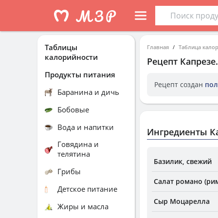
Таблицы
Главная
Таблица кало
калорийности
Рецепт
Капрезе
Продукты питания
Рецепт создан
пол
Баранина и дичь
Бобовые
Вода и напитки
Ингредиенты К
Говядина и
телятина
Базилик, свежий
Грибы
Салат романо (рим
Детское питание
Сыр Моцарелла
Жиры и масла