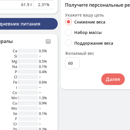
61.9
г
2.31
%
Получите персональные р
Укажите вашу цель
Снижение веса
 дневник питания
Набор массы
ералы
Поддержание веса
Ca
0.5%
Желаемый вес
Si
~
Mg
0.5%
Na
0.1%
P
0.4%
Cl
~
Далее
Fe
0.6%
I
~
Co
~
Mn
1.3%
Cu
0.9%
Mo
~
Se
0.1%
F
~
Cr
~
Zn
0.2%