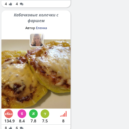
4
4
Кабачковые колечки с
фаршем
Автор
Еленка
134.9
8.4
7.8
7.5
8
8
6