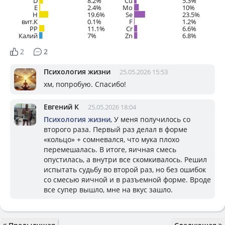
D
8.2%
Cu
5.3%
E
2.4%
Mo
10%
H
19.6%
Se
23.5%
вит.К
0.1%
F
1.2%
PP
11.1%
Cr
6.6%
Калий
7%
Zn
6.8%
2
2
Психология жизни
25.05.2026 15:53
хм, попробую. Спасибо!
Евгений К
25.05.2026 18:04
Психология жизни
, У меня получилось со
второго раза. Первый раз делал в форме
«кольцо» + сомневался, что мука плохо
перемешалась. В итоге, яичная смесь
опустилась, а внутри все скомкивалось. Решил
испытать судьбу во второй раз, но без ошибок
со смесью яичной и в разъемной форме. Вроде
все супер вышло, мне на вкус зашло.