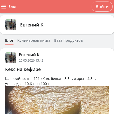
Войти
Блог
Евгений К
Блог
Кулинарная книга
База продуктов
Евгений К
25.05.2026 15:42
Кекс на кефире
Калорийность -
121 кКал
; белки -
8.5 г
; жиры -
4.8 г
;
углеводы -
10.6 г
на
100 г
.