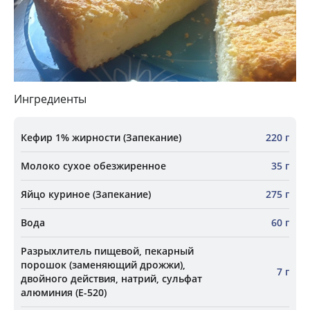
Ингредиенты
Кефир 1% жирности (Запекание)
220 г
Молоко сухое обезжиренное
35 г
Яйцо куриное (Запекание)
275 г
Вода
60 г
Разрыхлитель пищевой, пекарный
порошок (заменяющий дрожжи),
7 г
двойного действия, натрий, сульфат
алюминия (Е-520)