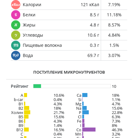
Калории
121 кКал
7.19%
Белки
8.5 г
11.18%
Жиры
4.8 г
8.57%
Углеводы
10.6 г
4.84%
Пищевые волокна
0.3 г
1.5%
Вода
69.7 г
3.07%
ПОСТУПЛЕНИЕ МИКРОНУТРИЕНТОВ
Рейтинг
10
A
10.6%
Ca
18%
b-car
0.4%
Si
1.1%
В1
4.3%
Mg
4.7%
B2
18%
Na
15.6%
Холин
21.7%
P
22.8%
B5
15.6%
Cl
6.3%
B6
4.3%
Fe
7.3%
B9
1.4%
I
8%
B12
16.5%
Co
46.3%
C
0.4%
Mn
3.2%