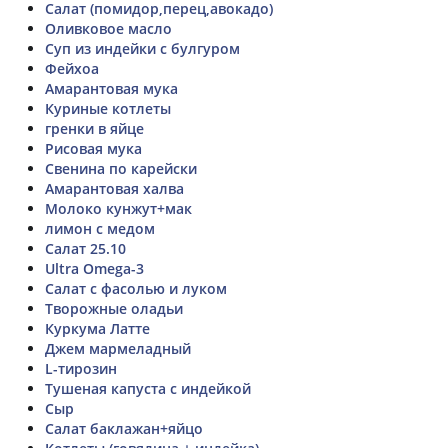
Салат (помидор,перец,авокадо)
Оливковое масло
Суп из индейки с булгуром
Фейхоа
Амарантовая мука
Куриные котлеты
гренки в яйце
Рисовая мука
Свенина по карейски
Амарантовая халва
Молоко кунжут+мак
лимон с медом
Салат 25.10
Ultra Omega-3
Салат с фасолью и луком
Творожные оладьи
Куркума Латте
Джем мармеладный
L-тирозин
Тушеная капуста с индейкой
Сыр
Салат баклажан+яйцо