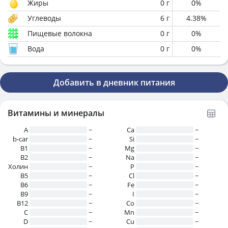
Жиры
0
г
0
%
Углеводы
6
г
4.38
%
Пищевые волокна
0
г
0
%
Вода
0
г
0
%
Добавить в дневник питания
Витамины и минералы
A
~
Ca
~
b-car
~
Si
~
В1
~
Mg
~
B2
~
Na
~
Холин
~
P
~
B5
~
Cl
~
B6
~
Fe
~
B9
~
I
~
B12
~
Co
~
C
~
Mn
~
D
~
Cu
~