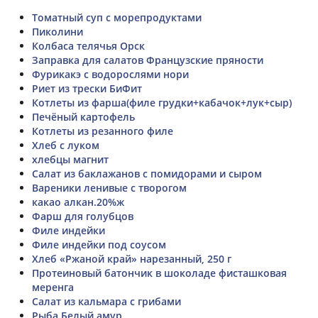
Томатный суп с морепродуктами
Пиколини
Колбаса телячья Орск
Заправка для салатов Французские пряности
Фурикакэ с водорослями нори
Риет из трески БиФит
Котлеты из фарша(филе грудки+кабачок+лук+сыр)
Печёный картофель
Котлеты из резанного филе
Хлеб с луком
хлебцы магнит
Салат из баклажанов с помидорами и сыром
Вареники ленивые с творогом
какао алкан.20%ж
Фарш для голубцов
Филе индейки
Филе индейки под соусом
Хлеб «Ржаной край» нарезанный, 250 г
Протеиновый батончик в шоколаде фисташковая
меренга
Салат из кальмара с грибами
Рыба Белый амур