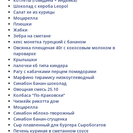
Котлеты (говядина + индейка)
Шоколад с кероба Leopol
Салат хе из курицы
Моцарелла
Плюшки
Жабки
Зебра на сметане
кекс монетка турецкий с бананом
Овсянка плющеная 40г с кокосовым молоком в
пароварке
Крылышки
палочки кб типа киндера
Рагу с кабачками перцем помидорами
Марфино тирамису низкоуглеводный
Синабон банан-шоколад
Овощная смесь 25.10
Колбаса "По-Краковски"
Чизкейк рикотта дом
Моцарелла
Синабон яблоко-творожный
Синабон банан-сгущенка
Сыр плавленный для бургера Сыробогатов
Печень куриная в сметанном соусе