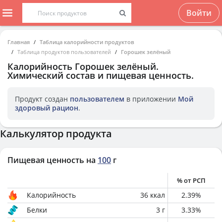
Войти
Главная
Таблица калорийности продуктов
Таблица продуктов пользователей
Горошек зелёный
Калорийность
Горошек зелёный
.
Химический состав и пищевая ценность.
Продукт создан
пользователем
в приложении
Мой
здоровый рацион
.
Калькулятор продукта
Пищевая ценность на
100
г
% от РСП
Калорийность
36
ккал
2.39
%
Белки
3
г
3.33
%