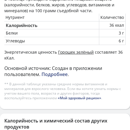
(калорийности, белков, жиров, углеводов, витаминов и
минералов) на
100 грамм
съедобной части.
Нутриент
Количество
Калорийность
36 ккал
Белки
3 г
Углеводы
6 г
Энергетическая ценность
Горошек зелёный
составляет 36
кКал.
Основной источник: Создан в приложении
пользователем.
Подробнее
.
** В данной таблице указаны средние нормы витаминов и
минералов для взрослого человека. Если вы хотите узнать нормы с
учетом вашего пола, возраста и других факторов, тогда
воспользуйтесь приложением
«Мой здоровый рацион»
.
Калорийность и химический состав других
продуктов