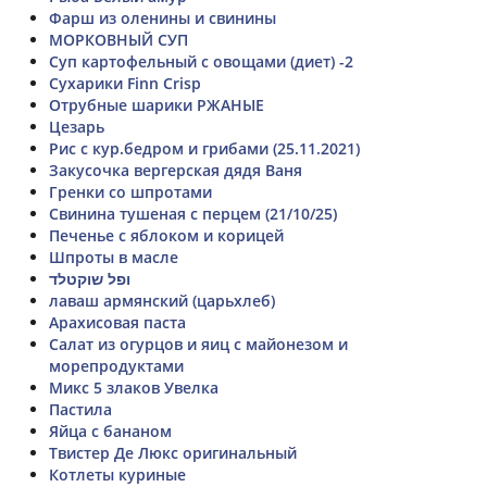
Фарш из оленины и свинины
МОРКОВНЫЙ СУП
Суп картофельный с овощами (диет) -2
Сухарики Finn Crisp
Отрубные шарики РЖАНЫЕ
Цезарь
Рис с кур.бедром и грибами (25.11.2021)
Закусочка вергерская дядя Ваня
Гренки со шпротами
Свинина тушеная с перцем (21/10/25)
Печенье с яблоком и корицей
Шпроты в масле
ופל שוקטלד
лаваш армянский (царьхлеб)
Арахисовая паста
Салат из огурцов и яиц с майонезом и
морепродуктами
Микс 5 злаков Увелка
Пастила
Яйца с бананом
Твистер Де Люкс оригинальный
Котлеты куриные