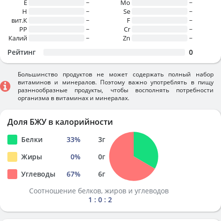
E
~
Mo
~
H
~
Se
~
вит.К
~
F
~
PP
~
Cr
~
Калий
~
Zn
~
Рейтинг
0
Большинство продуктов не может содержать полный набор
витаминов и минералов. Поэтому важно употреблять в пищу
разннообразные продукты, чтобы восполнять потребности
организма в витаминах и минералах.
Доля БЖУ в калорийности
Белки
33
%
3
г
Жиры
0
%
0
г
Углеводы
67
%
6
г
Соотношение белков, жиров и углеводов
1 : 0 : 2