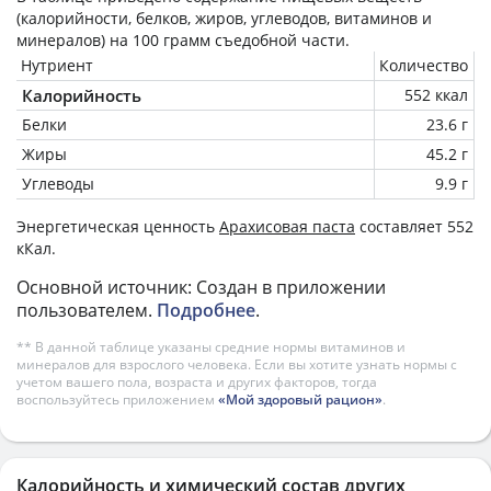
(калорийности, белков, жиров, углеводов, витаминов и
минералов) на
100 грамм
съедобной части.
Нутриент
Количество
Калорийность
552 ккал
Белки
23.6 г
Жиры
45.2 г
Углеводы
9.9 г
Энергетическая ценность
Арахисовая паста
составляет 552
кКал.
Основной источник: Создан в приложении
пользователем.
Подробнее
.
** В данной таблице указаны средние нормы витаминов и
минералов для взрослого человека. Если вы хотите узнать нормы с
учетом вашего пола, возраста и других факторов, тогда
воспользуйтесь приложением
«Мой здоровый рацион»
.
Калорийность и химический состав других