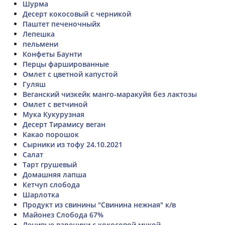
Шурма
Десерт кокосовый с черникой
Паштет печеночныйх
Лепешка
пельмени
Конфеты Баунти
Перцы фаршированные
Омлет с цветной капустой
Гуляш
Веганский чизкейк манго-маракуйя без лактозы
Омлет с ветчиной
Мука Кукурузная
Десерт Тирамису веган
Какао порошок
Сырники из тофу 24.10.2021
Салат
Тарт грушевый
Домашняя лапша
Кетчуп слобода
Шарлотка
Продукт из свинины "Свинина нежная" к/в
Майонез Слобода 67%
Ленивые вареники с кокосовой мукой