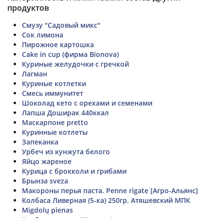
продуктов
Смузу "Садовый микс"
Сок лимона
Пирожное картошка
Cake in cup (фирма Bionova)
Куриные желудочки с гречкой
Лагман
Куриные котлетки
Смесь иммунитет
Шоколад кето с орехами и семенами
Лапша Доширак 440ккал
Маскарпоне pretto
Куринные котлеты
Запеканка
Урбеч из кунжута белого
Яйцо жареное
Курица с брокколи и грибами
Брынза sveza
Макороны перья паста. Penne rigate [Агро-Альянс]
Колбаса Ливерная (5-ка) 250гр. Атяшевский МПК
Migdolų pienas