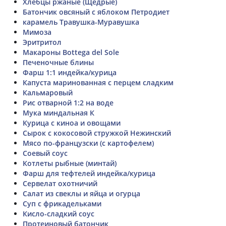
Хлебцы ржаные (Щедрые)
Батончик овсяный с яблоком Петродиет
карамель Травушка-Муравушка
Мимоза
Эритритол
Макароны Bottega del Sole
Печеночные блины
Фарш 1:1 индейка/курица
Капуста маринованная с перцем сладким
Кальмаровый
Рис отварной 1:2 на воде
Мука миндальная К
Курица с киноа и овощами
Сырок с кокосовой стружкой Нежинский
Мясо по-французски (с картофелем)
Соевый соус
Котлеты рыбные (минтай)
Фарш для тефтелей индейка/курица
Сервелат охотничий
Салат из свеклы и яйца и огурца
Суп с фрикадельками
Кисло-сладкий соус
Протеиновый батончик