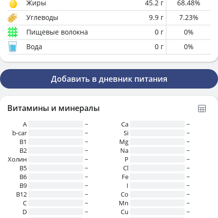
Жиры
45.2
г
68.48
%
Углеводы
9.9
г
7.23
%
Пищевые волокна
0
г
0
%
Вода
0
г
0
%
Добавить в дневник питания
Витамины и минералы
A
~
Ca
~
b-car
~
Si
~
В1
~
Mg
~
B2
~
Na
~
Холин
~
P
~
B5
~
Cl
~
B6
~
Fe
~
B9
~
I
~
B12
~
Co
~
C
~
Mn
~
D
~
Cu
~