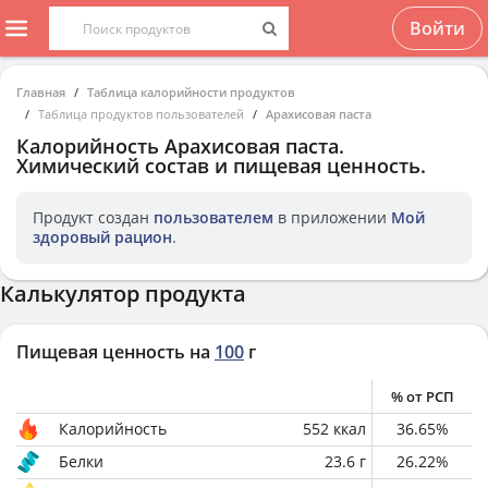
Войти
Главная
Таблица калорийности продуктов
Таблица продуктов пользователей
Арахисовая паста
Калорийность
Арахисовая паста
.
Химический состав и пищевая ценность.
Продукт создан
пользователем
в приложении
Мой
здоровый рацион
.
Калькулятор продукта
Пищевая ценность на
100
г
% от РСП
Калорийность
552
ккал
36.65
%
Белки
23.6
г
26.22
%