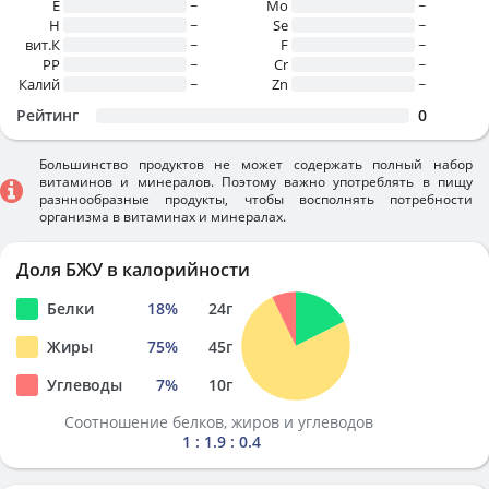
E
~
Mo
~
H
~
Se
~
вит.К
~
F
~
PP
~
Cr
~
Калий
~
Zn
~
Рейтинг
0
Большинство продуктов не может содержать полный набор
витаминов и минералов. Поэтому важно употреблять в пищу
разннообразные продукты, чтобы восполнять потребности
организма в витаминах и минералах.
Доля БЖУ в калорийности
Белки
18
%
24
г
Жиры
75
%
45
г
Углеводы
7
%
10
г
Соотношение белков, жиров и углеводов
1 : 1.9 : 0.4