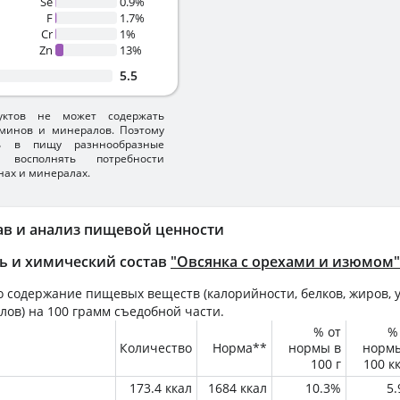
Se
0.9%
F
1.7%
Cr
1%
Zn
13%
5.5
уктов не может содержать
минов и минералов. Поэтому
ть в пищу разннообразные
 восполнять потребности
нах и минералах.
ав и анализ пищевой ценности
ь и химический состав
"Овсянка с орехами и изюмом"
 содержание пищевых веществ (калорийности, белков, жиров, у
лов) на
100 грамм
съедобной части.
% от
%
Количество
Норма**
нормы в
норм
100 г
100 к
173.4 ккал
1684 ккал
10.3%
5