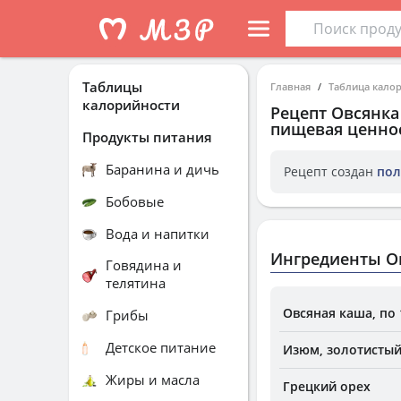
Таблицы
Главная
Таблица кало
калорийности
Рецепт
Овсянка
пищевая ценнос
Продукты питания
Баранина и дичь
Рецепт создан
пол
Бобовые
Вода и напитки
Ингредиенты О
Говядина и
телятина
Овсяная каша, по 
Грибы
Детское питание
Изюм, золотистый
Жиры и масла
Грецкий орех