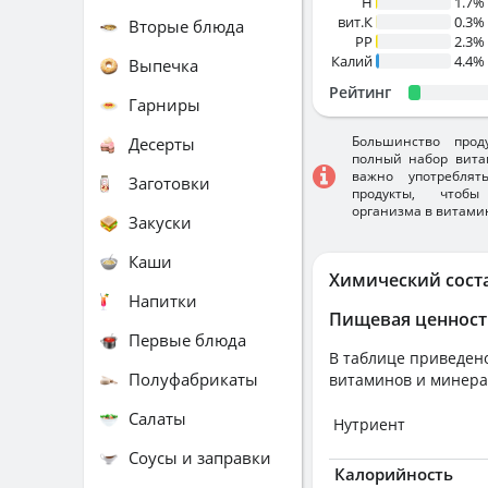
H
1.7%
вит.К
0.3%
Вторые блюда
PP
2.3%
Калий
4.4%
Выпечка
Рейтинг
Гарниры
Большинство прод
Десерты
полный набор вита
важно употребля
Заготовки
продукты, чтобы
организма в витами
Закуски
Каши
Химический сост
Напитки
Пищевая ценност
Первые блюда
В таблице приведено
Полуфабрикаты
витаминов и минера
Салаты
Нутриент
Соусы и заправки
Калорийность