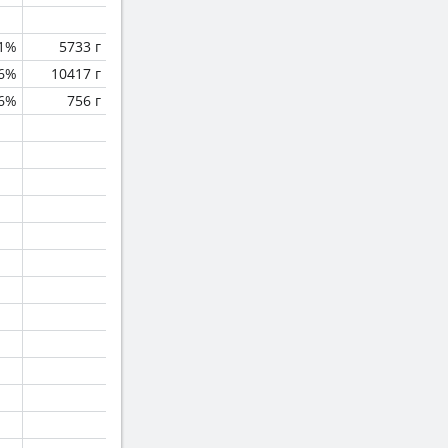
1%
5733 г
.6%
10417 г
.6%
756 г