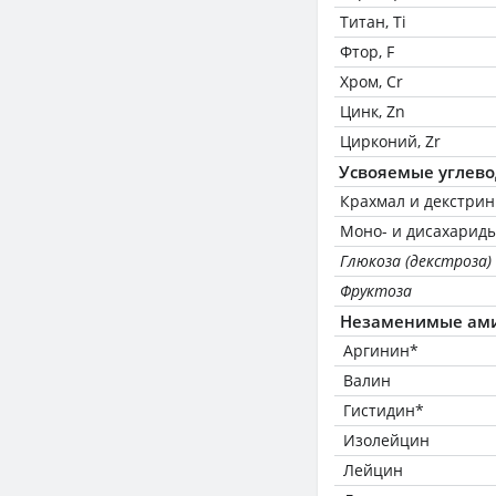
Титан, Ti
Фтор, F
Хром, Cr
Цинк, Zn
Цирконий, Zr
Усвояемые углев
Крахмал и декстри
Моно- и дисахариды
Глюкоза (декстроза)
Фруктоза
Незаменимые ам
Аргинин*
Валин
Гистидин*
Изолейцин
Лейцин