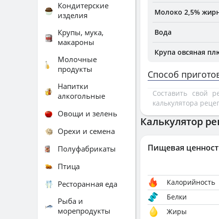
Кондитерские
Молоко 2,5% жирн
изделия
Крупы, мука,
Вода
макароны
Крупа овсяная п
Молочные
продукты
Способ пригото
Напитки
Составить свой 
алкогольные
калькулятора реце
Овощи и зелень
Калькулятор ре
Орехи и семена
Пищевая ценност
Полуфабрикаты
Птица
Калорийность
Ресторанная еда
Белки
Рыба и
морепродукты
Жиры