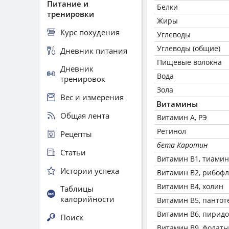
Питание и
Белки
тренировки
Жиры
Курс похудения
Углеводы
Углеводы (общие)
Дневник питания
Пищевые волокна
Дневник
Вода
тренировок
Зола
Вес и измерения
Витамины
Общая лента
Витамин А, РЭ
Ретинол
Рецепты
бета Каротин
Статьи
Витамин В1, тиамин
Истории успеха
Витамин В2, рибоф
Витамин В4, холин
Таблицы
калорийности
Витамин В5, пантот
Витамин В6, пирид
Поиск
Витамин В9, фолаты