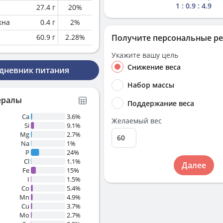
1 : 0.9 : 4.9
27.4
г
20
%
кна
0.4
г
2
%
60.9
г
2.28
%
Получите персональные р
Укажите вашу цель
Снижение веса
 дневник питания
Набор массы
ералы
Поддержание веса
Ca
3.6%
Желаемый вес
Si
9.1%
Mg
2.7%
Na
1%
P
24%
Cl
1.1%
Далее
Fe
15%
I
1.5%
Co
5.4%
Mn
4.9%
Cu
3.7%
Mo
2.7%