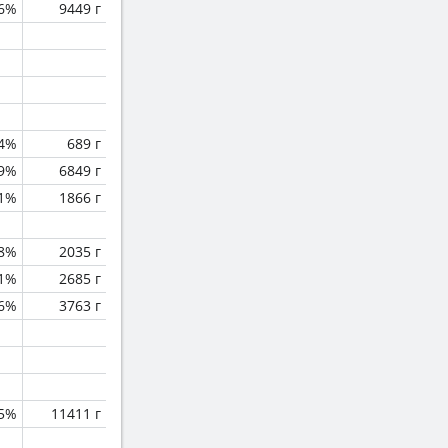
.6%
9449 г
.4%
689 г
.9%
6849 г
.1%
1866 г
.8%
2035 г
.1%
2685 г
.6%
3763 г
.5%
11411 г