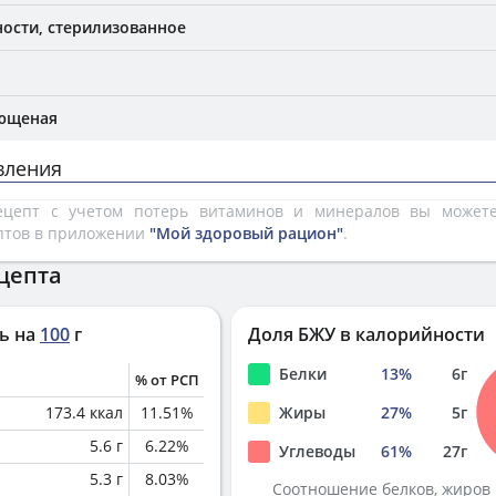
ости, стерилизованное
лющеная
вления
рецепт с учетом потерь витаминов и минералов вы може
птов в приложении
"Мой здоровый рацион"
.
цепта
ь на
100
г
Доля БЖУ в калорийности
Белки
13
%
6
г
% от РСП
173.4
ккал
11.51
%
Жиры
27
%
5
г
5.6
г
6.22
%
Углеводы
61
%
27
г
5.3
г
8.03
%
Соотношение белков, жиров 