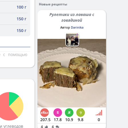
Новые рецепты
100 г
Рулетики из лаваша с
150 г
говядиной
Автор
Darinika
150 г
те с помощью
207.5
17.8
10.9
9.8
0
и углеводов
4
4