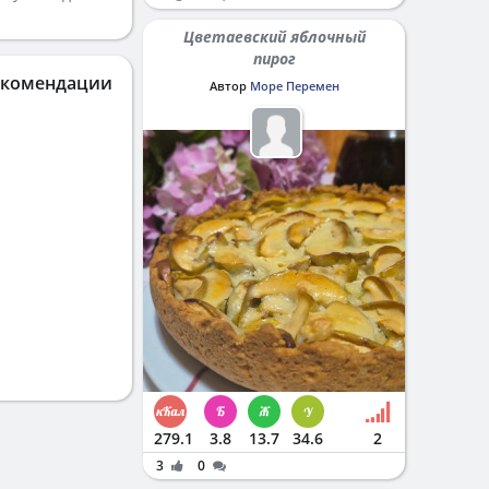
Цветаевский яблочный
пирог
екомендации
Автор
Море Перемен
279.1
3.8
13.7
34.6
2
3
0