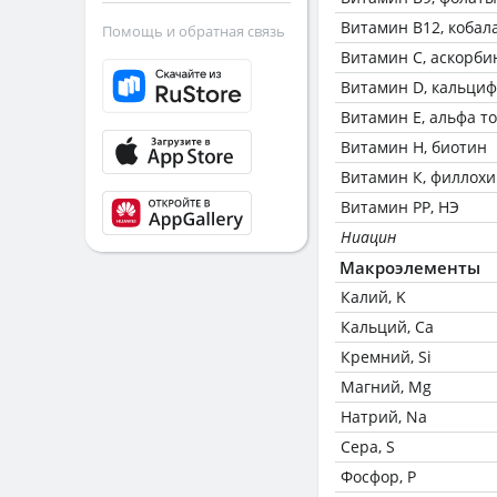
Витамин В12, кобал
Помощь и обратная связь
Витамин C, аскорби
Витамин D, кальци
Витамин Е, альфа т
Витамин Н, биотин
Витамин К, филлох
Витамин РР, НЭ
Ниацин
Макроэлементы
Калий, K
Кальций, Ca
Кремний, Si
Магний, Mg
Натрий, Na
Сера, S
Фосфор, P