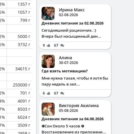
.3%
1357 г
Ирина Макс
.5%
1057 г
02-08-2026
.2%
799 г
Дневник питания за 02.08.2026
Сегодняшний рациончик. :)
.2%
5000 г
Вчера был насыщенный ден...
.6%
3732 г
9
67
Алина
30-07-2026
.2%
34615 г
Где взять мотивацию?
Мне нужна такая, чтобы я хотя бы
пару недель в зел...
250000 г
.2%
701 г
6
67
.4%
4091 г
Виктория Акилина
.7%
8503 г
05-08-2026
1%
6024 г
Дневник питания за 04.08.2026
.7%
3509 г
❄️Сон Около 5 часов ❄️
Восстановление из приложени...
2%
2958 г