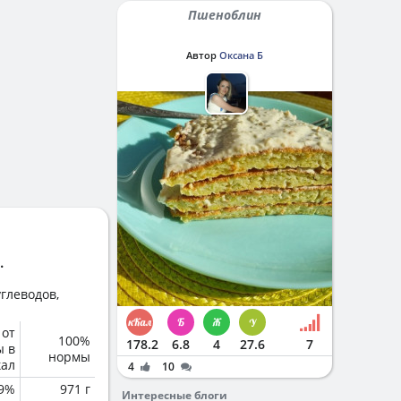
Пшеноблин
Автор
Оксана Б
.
глеводов,
 от
100%
178.2
6.8
4
27.6
7
ы в
нормы
кал
4
10
.9%
971 г
Интересные блоги