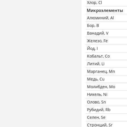
Хлор, Cl
Микроэлементы
Алюминий, Al
Бор, B
Ванадий, V
Железо, Fe
Йод, I
Кобальт, Co
Литий, Li
Марганец, Mn
Медь, Cu
Молибден, Mo
Никель, Ni
Олово, Sn
Рубидий, Rb
Селен, Se
Стронций, Sr