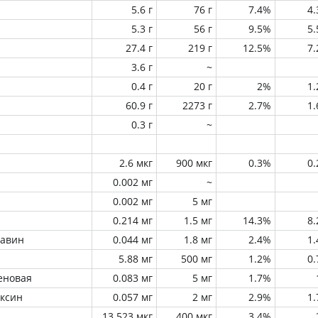
5.6 г
76 г
7.4%
4
5.3 г
56 г
9.5%
5
27.4 г
219 г
12.5%
7
3.6 г
~
0.4 г
20 г
2%
1
60.9 г
2273 г
2.7%
1
0.3 г
~
2.6 мкг
900 мкг
0.3%
0
0.002 мг
~
0.002 мг
5 мг
0.214 мг
1.5 мг
14.3%
8
лавин
0.044 мг
1.8 мг
2.4%
1
5.88 мг
500 мг
1.2%
0
еновая
0.083 мг
5 мг
1.7%
оксин
0.057 мг
2 мг
2.9%
1
13.523 мкг
400 мкг
3.4%