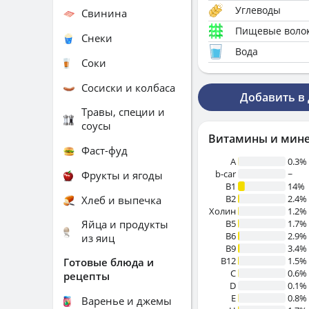
Углеводы
Свинина
Пищевые воло
Снеки
Вода
Соки
Сосиски и колбаса
Добавить в
Травы, специи и
соусы
Витамины и мин
Фаст-фуд
A
0.3%
b-car
~
Фрукты и ягоды
В1
14%
B2
2.4%
Хлеб и выпечка
Холин
1.2%
Яйца и продукты
B5
1.7%
B6
2.9%
из яиц
B9
3.4%
B12
1.5%
Готовые блюда и
C
0.6%
рецепты
D
0.1%
E
0.8%
Варенье и джемы