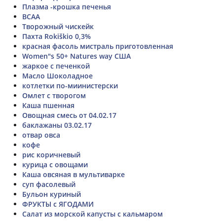
Плазма -крошка печенья
BCAA
Творожный чискейк
Пахта Rokiškio 0,3%
красная фасоль мистраль приготовленная
Women"s 50+ Natures way США
жаркое с печенкой
Масло Шоколадное
котлетки по-миинистерски
Омлет с творогом
Каша пшенная
Овощная смесь от 04.02.17
баклажаны 03.02.17
отвар овса
кофе
рис коричневый
курица с овощами
Каша овсяная в мультиварке
суп фасолевый
Бульон куриный
ФРУКТЫ с ЯГОДАМИ
Салат из морской капусты с кальмаром