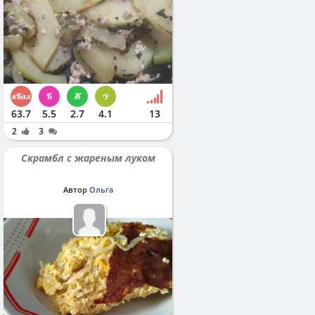
63.7
5.5
2.7
4.1
13
2
3
Скрамбл с жареным луком
Автор
Ольга