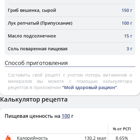
Гриб вешенка, сырой
150 г
Лук репчатый (Припускание)
100 г
Масло подсолнечное
15 г
Соль поваренная пищевая
3 г
Способ приготовления
Составить свой рецепт с учетом потерь витаминов и
минералов вы можете с помощью калькулятора
рецептов в приложении
"Мой здоровый рацион"
.
Калькулятор рецепта
Пищевая ценность на
100
г
% от РСП
Калорийность
130.2
ккал
8.65
%