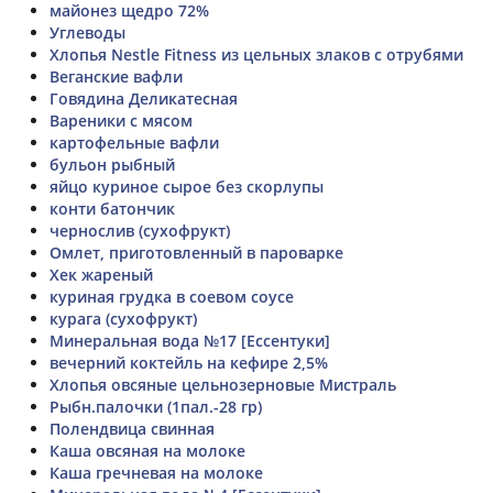
майонез щедро 72%
Углеводы
Хлопья Nestle Fitness из цельных злаков с отрубями
Веганские вафли
Говядина Деликатесная
Вареники с мясом
картофельные вафли
бульон рыбный
яйцо куриное сырое без скорлупы
конти батончик
чернослив (сухофрукт)
Омлет, приготовленный в пароварке
Хек жареный
куриная грудка в соевом соусе
курага (сухофрукт)
Минеральная вода №17 [Ессентуки]
вечерний коктейль на кефире 2,5%
Хлопья овсяные цельнозерновые Мистраль
Рыбн.палочки (1пал.-28 гр)
Полендвица свинная
Каша овсяная на молоке
Каша гречневая на молоке