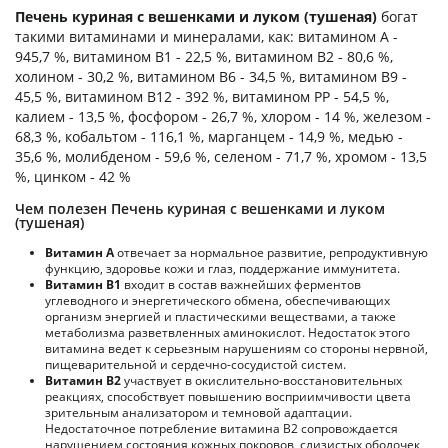
Печень куриная с вешенками и луком (тушеная)
богат
такими витаминами и минералами, как: витамином А -
945,7 %, витамином B1 - 22,5 %, витамином B2 - 80,6 %,
холином - 30,2 %, витамином B6 - 34,5 %, витамином B9 -
45,5 %, витамином B12 - 392 %, витамином PP - 54,5 %,
калием - 13,5 %, фосфором - 26,7 %, хлором - 14 %, железом -
68,3 %, кобальтом - 116,1 %, марганцем - 14,9 %, медью -
35,6 %, молибденом - 59,6 %, селеном - 71,7 %, хромом - 13,5
%, цинком - 42 %
Чем полезен Печень куриная с вешенками и луком
(тушеная)
Витамин А
отвечает за нормальное развитие, репродуктивную
функцию, здоровье кожи и глаз, поддержание иммунитета.
Витамин В1
входит в состав важнейших ферментов
углеводного и энергетического обмена, обеспечивающих
организм энергией и пластическими веществами, а также
метаболизма разветвленных аминокислот. Недостаток этого
витамина ведет к серьезным нарушениям со стороны нервной,
пищеварительной и сердечно-сосудистой систем.
Витамин В2
участвует в окислительно-восстановительных
реакциях, способствует повышению восприимчивости цвета
зрительным анализатором и темновой адаптации.
Недостаточное потребление витамина В2 сопровождается
нарушением состояния кожных покровов, слизистых оболочек,