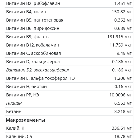
Витамин В2, рибофлавин
1.451 мг
Витамин В4, холин
150.82 мг
Витамин В5, пантотеновая
0.362 мг
Витамин В6, пиридоксин
0.689 мг
Витамин В9, фолаты
181.915 мкг
Витамин В12, кобаламин
11.759 мкг
Витамин C, аскорбиновая
9.49 мг
Витамин D, кальциферол
0.186 мкг
Витамин D2, эргокальциферол
0.186 мкг
Витамин Е, альфа токоферол, ТЭ
1.206 мг
Витамин Н, биотин
0.16 мкг
Витамин РР, НЭ
10.9006 мг
Ниацин
6.553 мг
Бетаин
3.218 мг
Макроэлементы
Калий, K
336.61 мг
Кальций, Ca
18.78 мг