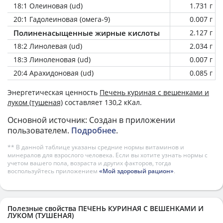
18:1 Олеиновая (ud)
1.731 г
20:1 Гадолеиновая (омега-9)
0.007 г
Полиненасыщенные жирные кислоты
2.127 г
18:2 Линолевая (ud)
2.034 г
18:3 Линоленовая (ud)
0.007 г
20:4 Арахидоновая (ud)
0.085 г
Энергетическая ценность
Печень куриная с вешенками и
луком (тушеная)
составляет 130,2 кКал.
Основной источник: Создан в приложении
пользователем.
Подробнее
.
** В данной таблице указаны средние нормы витаминов и
минералов для взрослого человека. Если вы хотите узнать нормы с
учетом вашего пола, возраста и других факторов, тогда
воспользуйтесь приложением
«Мой здоровый рацион»
.
Полезные свойства ПЕЧЕНЬ КУРИНАЯ С ВЕШЕНКАМИ И
ЛУКОМ (ТУШЕНАЯ)