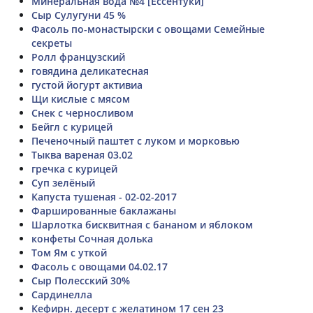
Минеральная вода №4 [Ессентуки]
Сыр Сулугуни 45 %
Фасоль по-монастырски с овощами Семейные
секреты
Ролл французский
говядина деликатесная
густой йогурт активиа
Щи кислые с мясом
Снек с черносливом
Бейгл с курицей
Печеночный паштет с луком и морковью
Тыква вареная 03.02
гречка с курицей
Суп зелёный
Капуста тушеная - 02-02-2017
Фаршированные баклажаны
Шарлотка бисквитная с бананом и яблоком
конфеты Сочная долька
Том Ям с уткой
Фасоль с овощами 04.02.17
Сыр Полесский 30%
Сардинелла
Кефирн. десерт с желатином 17 сен 23