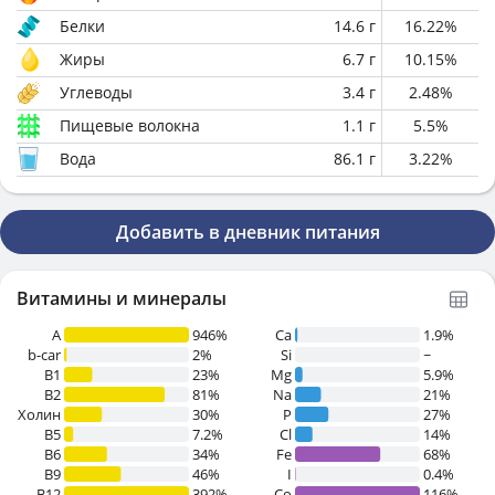
Белки
14.6
г
16.22
%
Жиры
6.7
г
10.15
%
Углеводы
3.4
г
2.48
%
Пищевые волокна
1.1
г
5.5
%
Вода
86.1
г
3.22
%
Добавить в дневник питания
Витамины и минералы
A
946%
Ca
1.9%
b-car
2%
Si
~
В1
23%
Mg
5.9%
B2
81%
Na
21%
Холин
30%
P
27%
B5
7.2%
Cl
14%
B6
34%
Fe
68%
B9
46%
I
0.4%
B12
392%
Co
116%