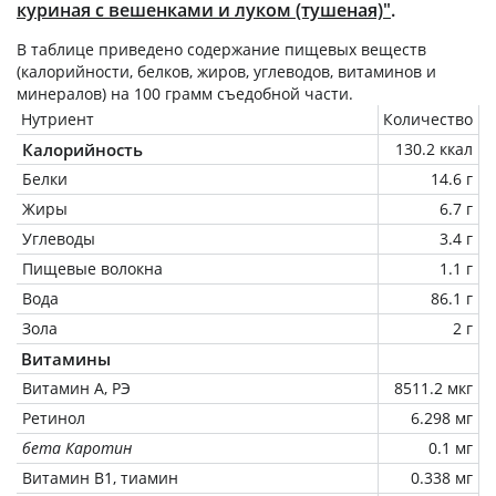
куриная с вешенками и луком (тушеная)"
.
В таблице приведено содержание пищевых веществ
(калорийности, белков, жиров, углеводов, витаминов и
минералов) на
100 грамм
съедобной части.
Нутриент
Количество
Калорийность
130.2 ккал
Белки
14.6 г
Жиры
6.7 г
Углеводы
3.4 г
Пищевые волокна
1.1 г
Вода
86.1 г
Зола
2 г
Витамины
Витамин А, РЭ
8511.2 мкг
Ретинол
6.298 мг
бета Каротин
0.1 мг
Витамин В1, тиамин
0.338 мг