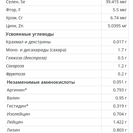
Селен, Se
39.415 мкг
Фтор, F
5.5 мкг
Хром, Cr
6.74 мкг
Цинк, Zn
5.0395 мг
Усвояемые углеводы
Крахмал и декстрины
0.017 г
Моно- и дисахариды (сахара)
1.7 г
Глюкоза (декстроза)
0.5 г
Сахароза
1.2 г
Фруктоза
0.2 г
Незаменимые аминокислоты
0.051 г
Аргинин*
0.793 г
Валин
0.95 г
Гистидин*
0.319 г
Изолейцин
0.704 г
Лейцин
1.422 г
Лизин
0.803 г