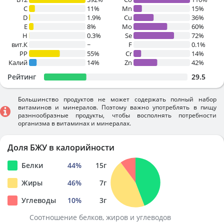
C
11%
Mn
15%
D
1.9%
Cu
36%
E
8%
Mo
60%
H
0.3%
Se
72%
вит.К
~
F
0.1%
PP
55%
Cr
14%
Калий
14%
Zn
42%
Рейтинг
29.5
Большинство продуктов не может содержать полный набор
витаминов и минералов. Поэтому важно употреблять в пищу
разннообразные продукты, чтобы восполнять потребности
организма в витаминах и минералах.
Доля БЖУ в калорийности
Белки
44
%
15
г
Жиры
46
%
7
г
Углеводы
10
%
3
г
Соотношение белков, жиров и углеводов