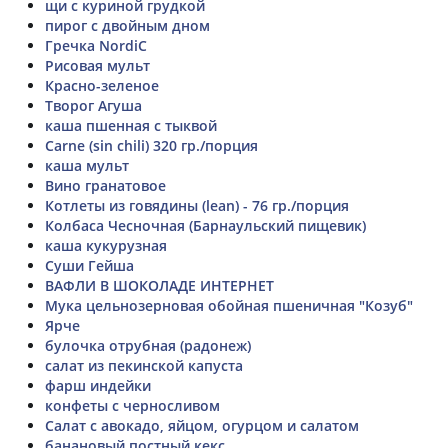
щи с куриной грудкой
пирог с двойным дном
Гречка NordiC
Рисовая мульт
Красно-зеленое
Творог Агуша
каша пшенная с тыквой
Carne (sin chili) 320 гр./порция
каша мульт
Вино гранатовое
Котлеты из говядины (lean) - 76 гр./порция
Колбаса Чесночная (Барнаульский пищевик)
каша кукурузная
Суши Гейша
ВАФЛИ В ШОКОЛАДЕ ИНТЕРНЕТ
Мука цельнозерновая обойная пшеничная "Козуб"
Ярче
булочка отрубная (радонеж)
салат из пекинской капуста
фарш индейки
конфеты с черносливом
Салат с авокадо, яйцом, огурцом и салатом
банановый постный кекс