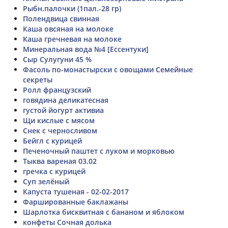
Рыбн.палочки (1пал.-28 гр)
Полендвица свинная
Каша овсяная на молоке
Каша гречневая на молоке
Минеральная вода №4 [Ессентуки]
Сыр Сулугуни 45 %
Фасоль по-монастырски с овощами Семейные
секреты
Ролл французский
говядина деликатесная
густой йогурт активиа
Щи кислые с мясом
Снек с черносливом
Бейгл с курицей
Печеночный паштет с луком и морковью
Тыква вареная 03.02
гречка с курицей
Суп зелёный
Капуста тушеная - 02-02-2017
Фаршированные баклажаны
Шарлотка бисквитная с бананом и яблоком
конфеты Сочная долька