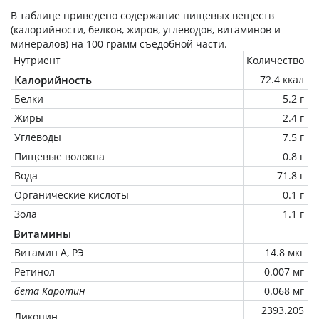
В таблице приведено содержание пищевых веществ
(калорийности, белков, жиров, углеводов, витаминов и
минералов) на
100 грамм
съедобной части.
Нутриент
Количество
Калорийность
72.4 ккал
Белки
5.2 г
Жиры
2.4 г
Углеводы
7.5 г
Пищевые волокна
0.8 г
Вода
71.8 г
Органические кислоты
0.1 г
Зола
1.1 г
Витамины
Витамин А, РЭ
14.8 мкг
Ретинол
0.007 мг
бета Каротин
0.068 мг
2393.205
Ликопин