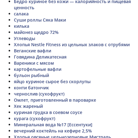
Бедро куриное без кожи — калорийность и пищевая
ценность
салака
Суши роллы Сяка Маки
килька
майонез щедро 72%
Углеводы
Хлопья Nestle Fitness из цельных злаков с отрубями
Веганские вафли
Говядина Деликатесная
Вареники с мясом
картофельные вафли
бульон рыбный
яйцо куриное сырое без скорлупы
конти батончик
чернослив (сухофрукт)
Омлет, приготовленный в пароварке
Хек жареный
куриная грудка в соевом соусе
курага (сухофрукт)
Минеральная вода №17 [Ессентуки]
вечерний коктейль на кефире 2,5%
Хлопья овсяные цельнозерновые Мистраль