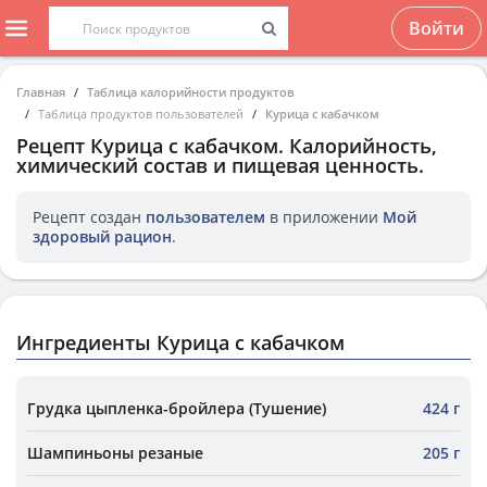
Войти
Главная
Таблица калорийности продуктов
Таблица продуктов пользователей
Курица с кабачком
Рецепт
Курица с кабачком
. Калорийность,
химический состав и пищевая ценность.
Рецепт создан
пользователем
в приложении
Мой
здоровый рацион
.
Ингредиенты Курица с кабачком
Грудка цыпленка-бройлера (Тушение)
424 г
Шампиньоны резаные
205 г