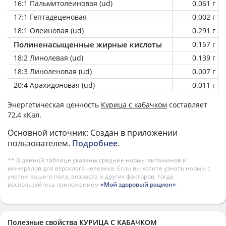
16:1 Пальмитолеиновая (ud)
0.061 г
17:1 Гептадеценовая
0.002 г
18:1 Олеиновая (ud)
0.291 г
Полиненасыщенные жирные кислоты
0.157 г
18:2 Линолевая (ud)
0.139 г
18:3 Линоленовая (ud)
0.007 г
20:4 Арахидоновая (ud)
0.011 г
Энергетическая ценность
Курица с кабачком
составляет
72,4 кКал.
Основной источник: Создан в приложении
пользователем.
Подробнее
.
** В данной таблице указаны средние нормы витаминов и
минералов для взрослого человека. Если вы хотите узнать нормы с
учетом вашего пола, возраста и других факторов, тогда
воспользуйтесь приложением
«Мой здоровый рацион»
.
Полезные свойства КУРИЦА С КАБАЧКОМ