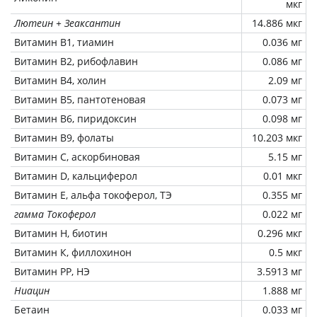
мкг
Лютеин + Зеаксантин
14.886 мкг
Витамин В1, тиамин
0.036 мг
Витамин В2, рибофлавин
0.086 мг
Витамин В4, холин
2.09 мг
Витамин В5, пантотеновая
0.073 мг
Витамин В6, пиридоксин
0.098 мг
Витамин В9, фолаты
10.203 мкг
Витамин C, аскорбиновая
5.15 мг
Витамин D, кальциферол
0.01 мкг
Витамин Е, альфа токоферол, ТЭ
0.355 мг
гамма Токоферол
0.022 мг
Витамин Н, биотин
0.296 мкг
Витамин К, филлохинон
0.5 мкг
Витамин РР, НЭ
3.5913 мг
Ниацин
1.888 мг
Бетаин
0.033 мг