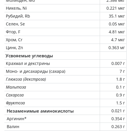
Молибден, Mo
2.386 мкг
Никель, Ni
0.221 мкг
Рубидий, Rb
35.1 мкг
Селен, Se
0.05 мкг
Фтор, F
4.81 мкг
Хром, Cr
4.7 мкг
Цинк, Zn
0.363 мг
Усвояемые углеводы
Крахмал и декстрины
0.007 г
Моно- и дисахариды (сахара)
7 г
Глюкоза (декстроза)
1.8 г
Мальтоза
0.1 г
Сахароза
0.9 г
Фруктоза
1.5 г
Незаменимые аминокислоты
0.021 г
Аргинин*
0.354 г
Валин
0.263 г