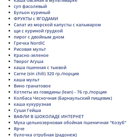
Каша овсяная в мультиварке
суп фасолевый
Бульон куриный
ФРУКТЫ с ЯГОДАМИ
Салат из морской капусты с кальмаром
щи с куриной грудкой
пирог с двойным дном
Гречка NordiC
Рисовая мульт
Красно-зеленое
Творог Агуша
каша пшенная с тыквой
Carne (sin chili) 320 гр./порция
каша мульт
Вино гранатовое
Котлеты из говядины (lean) - 76 гр./порция
Колбаса Чесночная (Барнаульский пищевик)
каша кукурузная
Суши Гейша
ВАФЛИ В ШОКОЛАДЕ ИНТЕРНЕТ
Мука цельнозерновая обойная пшеничная "Козуб"
Ярче
булочка отрубная (радонеж)