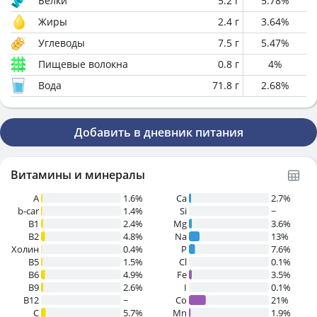
Белки
5.2
г
5.78
%
Жиры
2.4
г
3.64
%
Углеводы
7.5
г
5.47
%
Пищевые волокна
0.8
г
4
%
Вода
71.8
г
2.68
%
Добавить в дневник питания
Витамины и минералы
A
1.6%
Ca
2.7%
b-car
1.4%
Si
~
В1
2.4%
Mg
3.6%
B2
4.8%
Na
13%
Холин
0.4%
P
7.6%
B5
1.5%
Cl
0.1%
B6
4.9%
Fe
3.5%
B9
2.6%
I
0.1%
B12
~
Co
21%
C
5.7%
Mn
1.9%