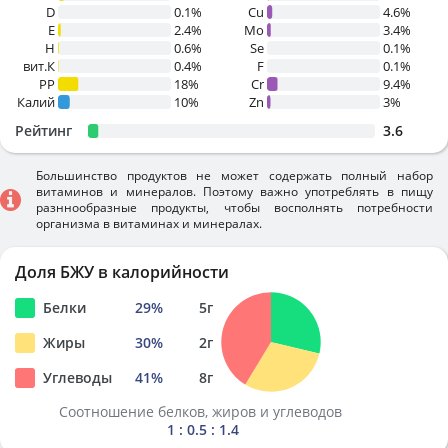
D
0.1%
Cu
4.6%
E
2.4%
Mo
3.4%
H
0.6%
Se
0.1%
вит.К
0.4%
F
0.1%
PP
18%
Cr
9.4%
Калий
10%
Zn
3%
Рейтинг
3.6
Большинство продуктов не может содержать полный набор
витаминов и минералов. Поэтому важно употреблять в пищу
разннообразные продукты, чтобы восполнять потребности
организма в витаминах и минералах.
Доля БЖУ в калорийности
Белки
29
%
5
г
Жиры
30
%
2
г
Углеводы
41
%
8
г
Соотношение белков, жиров и углеводов
1 : 0.5 : 1.4