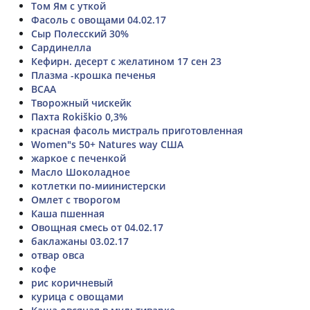
Том Ям с уткой
Фасоль с овощами 04.02.17
Сыр Полесский 30%
Сардинелла
Кефирн. десерт с желатином 17 сен 23
Плазма -крошка печенья
BCAA
Творожный чискейк
Пахта Rokiškio 0,3%
красная фасоль мистраль приготовленная
Women"s 50+ Natures way США
жаркое с печенкой
Масло Шоколадное
котлетки по-миинистерски
Омлет с творогом
Каша пшенная
Овощная смесь от 04.02.17
баклажаны 03.02.17
отвар овса
кофе
рис коричневый
курица с овощами