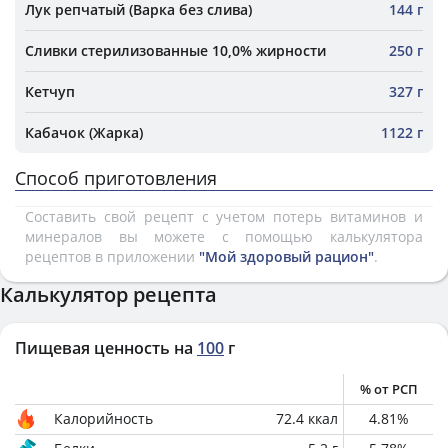
Лук репчатый (Варка без слива)
144 г
Сливки стерилизованные 10,0% жирности
250 г
Кетчуп
327 г
Кабачок (Жарка)
1122 г
Способ приготовления
Составить свой рецепт с учетом потерь витаминов и
минералов вы можете с помощью калькулятора
рецептов в приложении
"Мой здоровый рацион"
.
Калькулятор рецепта
Пищевая ценность на
100
г
% от РСП
Калорийность
72.4
ккал
4.81
%