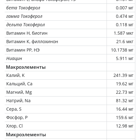
бета Токоферол
0.007 мг
гамма Токоферол
0.474 мг
дельта Токоферол
0.118 мг
Витамин Н, биотин
1.587 мкг
Витамин К, филлохинон
21.6 мкг
Витамин РР, НЭ
10.1738 мг
Ниацин
5.911 мг
Макроэлементы
Калий, K
241.39 мг
Кальций, Ca
19.62 мг
Магний, Mg
22.73 мг
Натрий, Na
81.32 мг
Сера, S
16.44 мг
Фосфор, P
159.6 мг
Хлор, Cl
12.98 мг
Микроэлементы