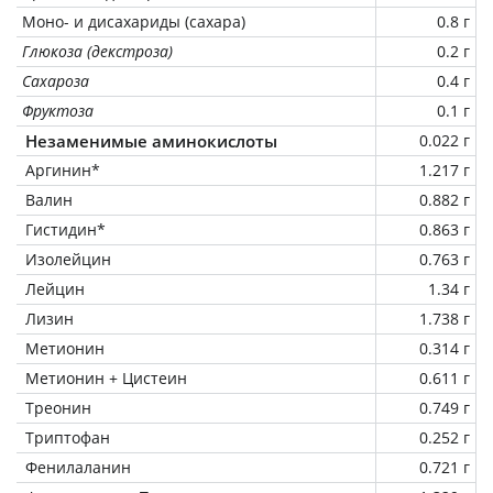
Моно- и дисахариды (сахара)
0.8 г
Глюкоза (декстроза)
0.2 г
Сахароза
0.4 г
Фруктоза
0.1 г
Незаменимые аминокислоты
0.022 г
Аргинин*
1.217 г
Валин
0.882 г
Гистидин*
0.863 г
Изолейцин
0.763 г
Лейцин
1.34 г
Лизин
1.738 г
Метионин
0.314 г
Метионин + Цистеин
0.611 г
Треонин
0.749 г
Триптофан
0.252 г
Фенилаланин
0.721 г