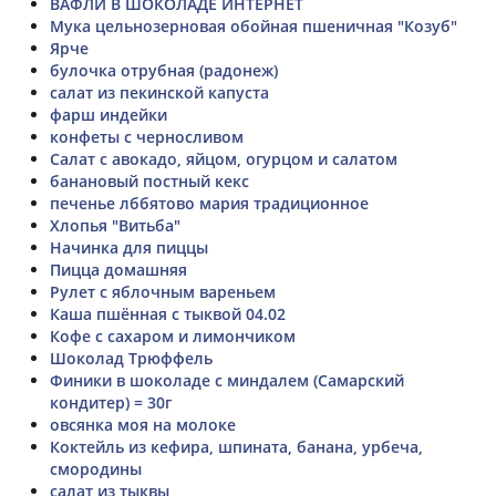
ВАФЛИ В ШОКОЛАДЕ ИНТЕРНЕТ
Мука цельнозерновая обойная пшеничная "Козуб"
Ярче
булочка отрубная (радонеж)
салат из пекинской капуста
фарш индейки
конфеты с черносливом
Салат с авокадо, яйцом, огурцом и салатом
банановый постный кекс
печенье лббятово мария традиционное
Хлопья "Витьба"
Начинка для пиццы
Пицца домашняя
Рулет с яблочным вареньем
Каша пшённая с тыквой 04.02
Кофе с сахаром и лимончиком
Шоколад Трюффель
Финики в шоколаде с миндалем (Самарский
кондитер) = 30г
овсянка моя на молоке
Коктейль из кефира, шпината, банана, урбеча,
смородины
салат из тыквы