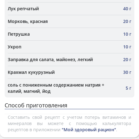
Лук репчатый
40 г
Морковь, красная
20 г
Петрушка
10 г
Укроп
10 г
Заправка для салата, майонез, легкий
20 г
Крахмал кукурузный
30 г
соль с пониженным содержанием натрия +
5 г
калий, магний, йод
Способ приготовления
Составить свой рецепт с учетом потерь витаминов и
минералов вы можете с помощью калькулятора
рецептов в приложении
"Мой здоровый рацион"
.