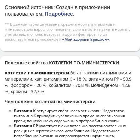
Основной источник: Создан в приложении
пользователем.
Подробнее
.
** В данной таблице указаны средние нормы витаминов и
минералов для взрослого человека. Если вы хотите узнать нормы с
учетом вашего пола, возраста и других факторов, тогда
воспользуйтесь приложением
«Мой здоровый рацион»
.
Полезные свойства КОТЛЕТКИ ПО-МИИНИСТЕРСКИ
котлетки по-миинистерски
богат такими витаминами и
минералами, как: витамином K - 18 %, витамином PP - 50,9
%, фосфором - 20 %, кобальтом - 70,8 %, молибденом - 12,6
%, хромом - 32,7 %
Чем полезен котлетки по-миинистерски
Витамин К
регулирует свёртываемость крови. Недостаток
витамина К приводит к увеличению времени свертывания
крови, пониженному содержанию протромбина в крови.
Витамин РР
участвует в окислительно-восстановительных
реакциях энергетического метаболизма. Недостаточное
потребление витамина сопровождается нарушением