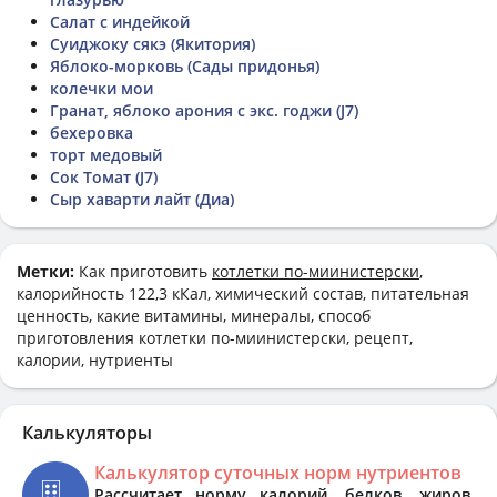
Салат с индейкой
Суиджоку сякэ (Якитория)
Яблоко-морковь (Сады придонья)
колечки мои
Гранат, яблоко арония с экс. годжи (J7)
бехеровка
торт медовый
Сок Томат (J7)
Сыр хаварти лайт (Диа)
Метки:
Как приготовить
котлетки по-миинистерски
,
калорийность 122,3 кКал, химический состав, питательная
ценность, какие витамины, минералы, способ
приготовления котлетки по-миинистерски, рецепт,
калории, нутриенты
Калькуляторы
Калькулятор суточных норм нутриентов
Рассчитает норму калорий, белков, жиров,