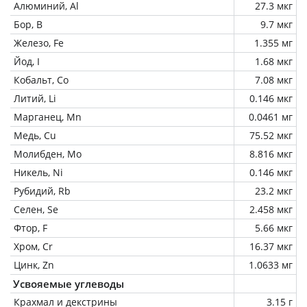
Алюминий, Al
27.3 мкг
Бор, B
9.7 мкг
Железо, Fe
1.355 мг
Йод, I
1.68 мкг
Кобальт, Co
7.08 мкг
Литий, Li
0.146 мкг
Марганец, Mn
0.0461 мг
Медь, Cu
75.52 мкг
Молибден, Mo
8.816 мкг
Никель, Ni
0.146 мкг
Рубидий, Rb
23.2 мкг
Селен, Se
2.458 мкг
Фтор, F
5.66 мкг
Хром, Cr
16.37 мкг
Цинк, Zn
1.0633 мг
Усвояемые углеводы
Крахмал и декстрины
3.15 г