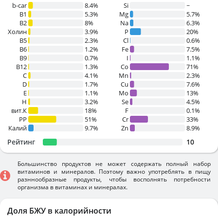
b-car
8.4%
Si
~
В1
5.3%
Mg
5.7%
B2
8%
Na
6.3%
Холин
3.9%
P
20%
B5
2.3%
Cl
0.6%
B6
1.2%
Fe
7.5%
B9
0.7%
I
1.1%
B12
1.3%
Co
71%
C
4.1%
Mn
2.3%
D
1.7%
Cu
7.6%
E
1.1%
Mo
13%
H
3.2%
Se
4.5%
вит.К
18%
F
0.1%
PP
51%
Cr
33%
Калий
9.7%
Zn
8.9%
Рейтинг
10
Большинство продуктов не может содержать полный набор
витаминов и минералов. Поэтому важно употреблять в пищу
разннообразные продукты, чтобы восполнять потребности
организма в витаминах и минералах.
Доля БЖУ в калорийности