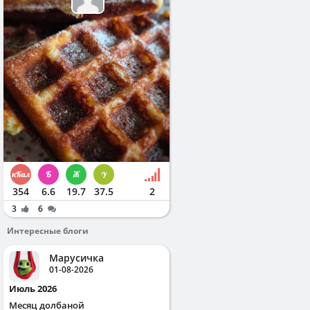
354
6.6
19.7
37.5
2
3
6
Интересные блоги
Марусичка
01-08-2026
Июль 2026
Месяц долбаной