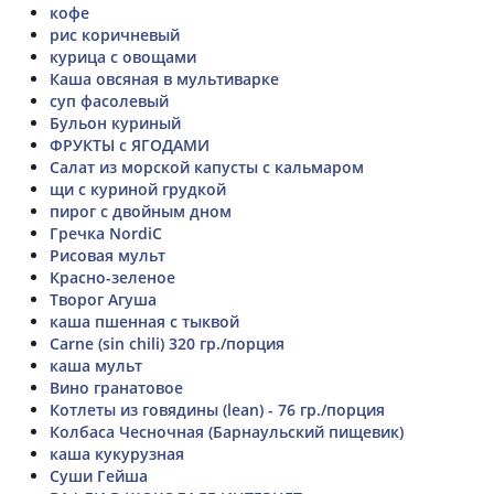
кофе
рис коричневый
курица с овощами
Каша овсяная в мультиварке
суп фасолевый
Бульон куриный
ФРУКТЫ с ЯГОДАМИ
Салат из морской капусты с кальмаром
щи с куриной грудкой
пирог с двойным дном
Гречка NordiC
Рисовая мульт
Красно-зеленое
Творог Агуша
каша пшенная с тыквой
Carne (sin chili) 320 гр./порция
каша мульт
Вино гранатовое
Котлеты из говядины (lean) - 76 гр./порция
Колбаса Чесночная (Барнаульский пищевик)
каша кукурузная
Суши Гейша