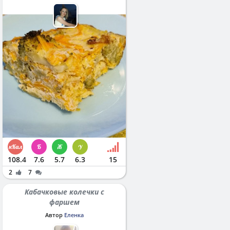
108.4
7.6
5.7
6.3
15
2
7
Кабачковые колечки с
фаршем
Автор
Еленка