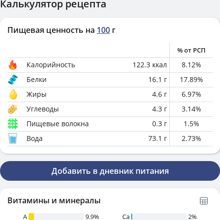
Калькулятор рецепта
Пищевая ценность на
100
г
% от РСП
Калорийность
122.3
ккал
8.12
%
Белки
16.1
г
17.89
%
Жиры
4.6
г
6.97
%
Углеводы
4.3
г
3.14
%
Пищевые волокна
0.3
г
1.5
%
Вода
73.1
г
2.73
%
Добавить в дневник питания
Витамины и минералы
A
9.9%
Ca
2%