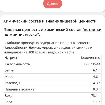
Далее
Химический состав и анализ пищевой ценности
Пищевая ценность и химический состав
"котлетки
по-миинистерски"
.
В таблице приведено содержание пищевых веществ
(калорийности, белков, жиров, углеводов, витаминов и
минералов) на
100 грамм
съедобной части.
Нутриент
Количество
Калорийность
122.3 ккал
Белки
16.1 г
Жиры
4.6 г
Углеводы
4.3 г
Пищевые волокна
0.3 г
Вода
73.1 г
Зола
1.1 г