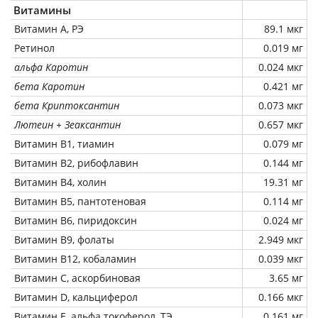
Витамины
Витамин А, РЭ
89.1 мкг
Ретинол
0.019 мг
альфа Каротин
0.024 мкг
бета Каротин
0.421 мг
бета Криптоксантин
0.073 мкг
Лютеин + Зеаксантин
0.657 мкг
Витамин В1, тиамин
0.079 мг
Витамин В2, рибофлавин
0.144 мг
Витамин В4, холин
19.31 мг
Витамин В5, пантотеновая
0.114 мг
Витамин В6, пиридоксин
0.024 мг
Витамин В9, фолаты
2.949 мкг
Витамин В12, кобаламин
0.039 мкг
Витамин C, аскорбиновая
3.65 мг
Витамин D, кальциферол
0.166 мкг
Витамин Е, альфа токоферол, ТЭ
0.161 мг