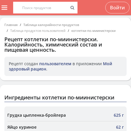
Войти
Главная
Таблица калорийности продуктов
Таблица продуктов пользователей
котлетки по-миинистерски
Рецепт
котлетки по-миинистерски
.
Калорийность, химический состав и
пищевая ценность.
Рецепт создан
пользователем
в приложении
Мой
здоровый рацион
.
Ингредиенты котлетки по-миинистерски
Грудка цыпленка-бройлера
625 г
Яйцо куриное
62 г