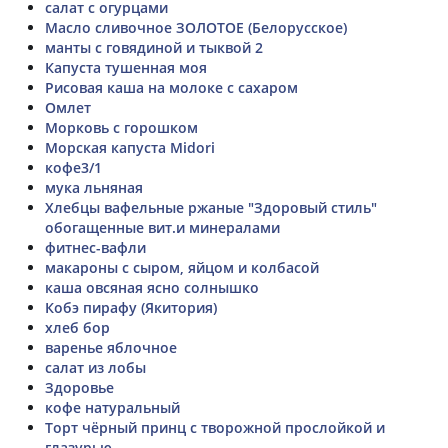
салат с огурцами
Масло сливочное ЗОЛОТОЕ (Белорусское)
манты с говядиной и тыквой 2
Капуста тушенная моя
Рисовая каша на молоке с сахаром
Омлет
Морковь с горошком
Морская капуста Midori
кофе3/1
мука льняная
Хлебцы вафельные ржаные "Здоровый стиль"
обогащенные вит.и минералами
фитнес-вафли
макароны с сыром, яйцом и колбасой
каша овсяная ясно солнышко
Кобэ пирафу (Якитория)
хлеб бор
варенье яблочное
салат из лобы
Здоровье
кофе натуральный
Торт чёрный принц с творожной прослойкой и
глазурью