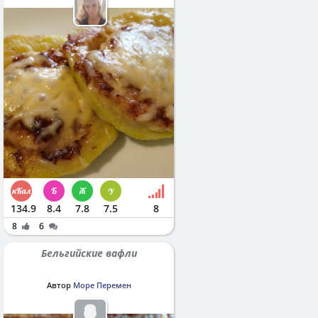
134.9
8.4
7.8
7.5
8
8
6
Бельгийские вафли
Автор
Море Перемен