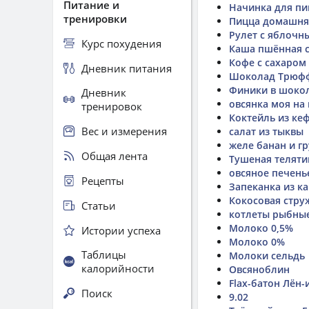
Питание и
Начинка для п
тренировки
Пицца домашня
Рулет с яблочн
Курс похудения
Каша пшённая с
Кофе с сахаром
Дневник питания
Шоколад Трюф
Финики в шокол
Дневник
овсянка моя на
тренировок
Коктейль из ке
Вес и измерения
салат из тыквы
желе банан и гр
Общая лента
Тушеная теляти
овсяное печень
Рецепты
Запеканка из ка
Кокосовая стру
Статьи
котлеты рыбны
Молоко 0,5%
Истории успеха
Молоко 0%
Таблицы
Молоки сельдь
калорийности
Овсяноблин
Flax-батон Лён
Поиск
9.02