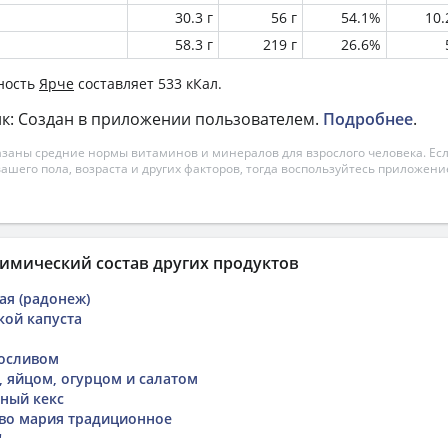
30.3 г
56 г
54.1%
10
58.3 г
219 г
26.6%
ность
Ярче
составляет 533 кКал.
к: Создан в приложении пользователем.
Подробнее
.
азаны средние нормы витаминов и минералов для взрослого человека. Есл
вашего пола, возраста и других факторов, тогда воспользуйтесь приложен
имический состав других продуктов
ая (радонеж)
кой капуста
носливом
, яйцом, огурцом и салатом
ный кекс
во мария традиционное
"