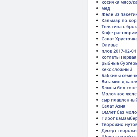
косичка мясо/к
мед
Желе из пакети
Кальмар по-кор
Телятина с бро
Кофе раствори
Салат Хрусточк
Оливье
плов 2017-02-04
котлеты Первая
рыбные бургер
кекс сложный
Бабкины семеч
Витамин д капл
Блины бол.тоне
Молочное желе 
сыр плавленны
Салат Азия
Омлет без моло
Пирог камамбе
Творожно-нутов
Десерт творожн
Шоколадный гл