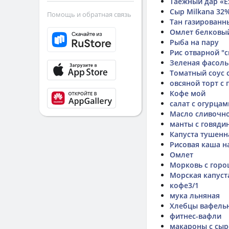
Таёжный дар «Е
Сыр Milkana 32
Помощь и обратная связь
Тан газированн
Омлет белковы
Рыба на пару
Рис отварной "
Зеленая фасоль
Томатный соус 
овсяной торт с
Кофе мой
салат с огурцам
Масло сливочно
манты с говяди
Капуста тушенн
Рисовая каша н
Омлет
Морковь с гор
Морская капуста
кофе3/1
мука льняная
Хлебцы вафельн
фитнес-вафли
макароны с сыр