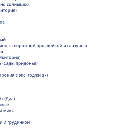
сно солнышко
китория)
ое
ный
инц с творожной прослойкой и глазурью
ой
Якитория)
 (Сады придонья)
рония с экс. годжи (J7)
т (Диа)
вные
й микс
ми и грудинкой