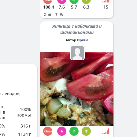
108.4
7.6
5.7
6.3
15
2
7
Яичница с кабачками и
шампиньонами
Автор
Ирина
глеводов,
 от
100%
ы в
нормы
кал
.9%
316 г
.7%
1134 г