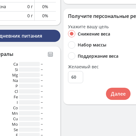
кна
0
г
0
%
0
г
0
%
Получите персональные р
Укажите вашу цель
Снижение веса
 дневник питания
Набор массы
ералы
Поддержание веса
Ca
~
Желаемый вес
Si
~
Mg
~
Na
~
P
~
Cl
~
Далее
Fe
~
I
~
Co
~
Mn
~
Cu
~
Mo
~
Se
~
F
~