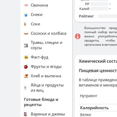
PP
~
Свинина
Калий
~
Снеки
Рейтинг
Соки
Большинство прод
полный набор вита
Сосиски и колбаса
важно употребля
продукты, чтобы
Травы, специи и
организма в витами
соусы
Фаст-фуд
Химический сост
Фрукты и ягоды
Пищевая ценност
Хлеб и выпечка
В таблице приведено
Яйца и продукты
витаминов и минера
из яиц
Нутриент
Готовые блюда и
рецепты
Калорийность
Варенье и джемы
Белки