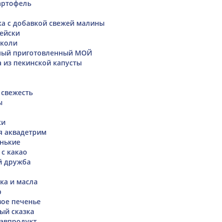
артофель
ка с добавкой свежей малины
ейски
кколи
мый приготовленный МОЙ
а из пекинской капусты
 свежесть
ы
ки
я аквадетрим
нькие
с какао
й дружба
ка и масла
р
ое печенье
ый сказка
авпродукт