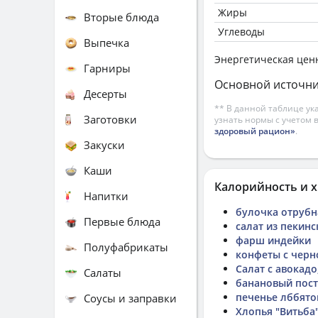
Жиры
Вторые блюда
Углеводы
Выпечка
Энергетическая цен
Гарниры
Основной источни
Десерты
** В данной таблице ук
Заготовки
узнать нормы с учетом 
здоровый рацион»
.
Закуски
Каши
Калорийность и х
Напитки
булочка отрубн
Первые блюда
салат из пекинс
фарш индейки
Полуфабрикаты
конфеты с чер
Салат с авокадо
Салаты
банановый пост
печенье лббято
Соусы и заправки
Хлопья "Витьба