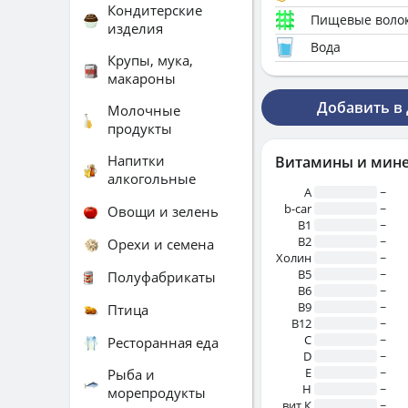
Кондитерские
Пищевые воло
изделия
Вода
Крупы, мука,
макароны
Добавить в
Молочные
продукты
Напитки
Витамины и мин
алкогольные
A
~
b-car
~
Овощи и зелень
В1
~
B2
~
Орехи и семена
Холин
~
B5
~
Полуфабрикаты
B6
~
B9
~
Птица
B12
~
C
~
Ресторанная еда
D
~
E
~
Рыба и
H
~
морепродукты
вит.К
~