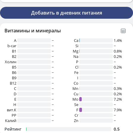
Добавить в дневник питания
Витамины и минералы
A
~
Ca
1.4%
b-car
~
Si
~
В1
~
Mg
0.8%
B2
~
Na
0.2%
Холин
~
P
~
B5
~
Cl
0.2%
B6
~
Fe
~
B9
~
I
~
B12
~
Co
~
C
~
Mn
0.3%
D
~
Cu
0.2%
E
~
Mo
7.2%
H
~
Se
~
вит.К
~
F
7.9%
PP
~
Cr
~
Калий
~
Zn
~
Рейтинг
0.5