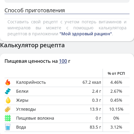
Способ приготовления
Составить свой рецепт с учетом потерь витаминов и
минералов вы можете с помощью калькулятора
рецептов в приложении
"Мой здоровый рацион"
.
Калькулятор рецепта
Пищевая ценность на
100
г
% от РСП
Калорийность
67.2
ккал
4.46
%
Белки
2.4
г
2.67
%
Жиры
0.3
г
0.45
%
Углеводы
13.9
г
10.15
%
Пищевые волокна
0
г
0
%
Вода
83.5
г
3.12
%