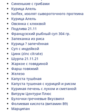
Синенькие с грибами
Курица Алель
Isoflex, изолят сывороточного протеина
Курица Алель
Овсянка с клюквой
Подлива 21.11
Французский рыбный суп 304 гр.
Запеканка из риса
Курица ? запечённая
Суп с индейкой
Цинк (zinc citrate)
Шурпа 21.11.21
Жаркое с говядиной
Фарш говяжмй
Железо
Капуста тушёная
Капуста тушеная с курицей и рисом
Куриная печень с луком и сметаной
Витрум Центури Плюс
Булочки гречневые Вкусвилл
Фолиевая кислота (витамин B9)
Марципан