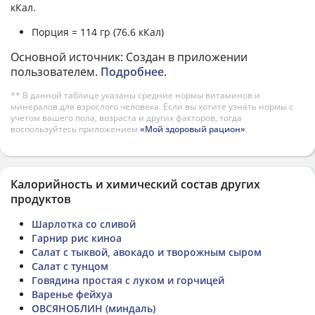
кКал.
Порция = 114 гр (76.6 кКал)
Основной источник: Создан в приложении
пользователем.
Подробнее
.
** В данной таблице указаны средние нормы витаминов и
минералов для взрослого человека. Если вы хотите узнать нормы с
учетом вашего пола, возраста и других факторов, тогда
воспользуйтесь приложением
«Мой здоровый рацион»
.
Калорийность и химический состав других
продуктов
Шарлотка со сливой
Гарнир рис киноа
Салат с тыквой, авокадо и творожным сыром
Салат с тунцом
Говядина простая с луком и горчицей
Варенье фейхуа
ОВСЯНОБЛИН (миндаль)