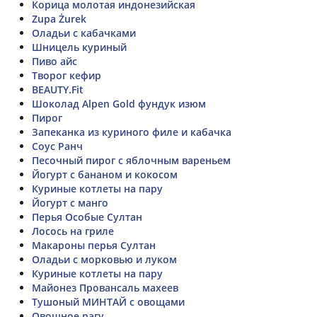
Корица молотая индонезийская
Zupa Żurek
Оладьи с кабачками
Шницель куриный
Пиво айс
Творог кефир
BEAUTY.Fit
Шоколад Alpen Gold фундук изюм
Пирог
Запеканка из куриного филе и кабачка
Соус Ранч
Песочный пирог с яблочным вареньем
Йогурт с бананом и кокосом
Куриные котлеты на пару
Йогурт с манго
Перья Особые Султан
Лосось на гриле
Макароны перья Султан
Оладьи с морковью и луком
Куриные котлеты на пару
Майонез Провансаль махеев
Тушоный МИНТАЙ с овощами
Овощное рагу