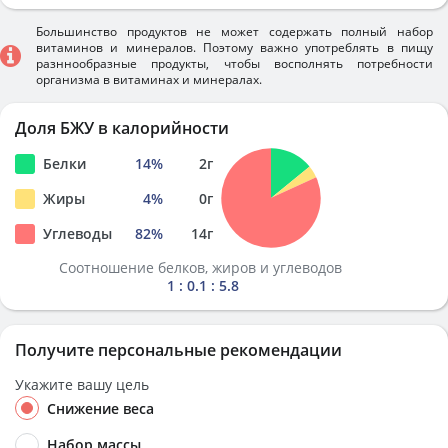
Большинство продуктов не может содержать полный набор
витаминов и минералов. Поэтому важно употреблять в пищу
разннообразные продукты, чтобы восполнять потребности
организма в витаминах и минералах.
Доля БЖУ в калорийности
Белки
14
%
2
г
Жиры
4
%
0
г
Углеводы
82
%
14
г
Соотношение белков, жиров и углеводов
1 : 0.1 : 5.8
Получите персональные рекомендации
Укажите вашу цель
Снижение веса
Набор массы