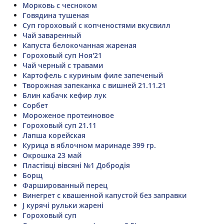
Морковь с чесноком
Говядина тушеная
Суп гороховый с копченостями вкусвилл
Чай заваренный
Капуста белокочанная жареная
Гороховый суп Ноя'21
Чай черный с травами
Картофель с куриным филе запеченый
Творожная запеканка с вишней 21.11.21
Блин кабачк кефир лук
Сорбет
Мороженое протеиновое
Гороховый суп 21.11
Лапша корейская
Курица в яблочном маринаде 399 гр.
Окрошка 23 май
Пластівці вівсяні №1 Добродія
Борщ
Фаршированный перец
Винегрет с квашенной капустой без заправки
J курячі рульки жарені
Гороховый суп