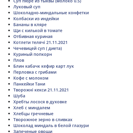
Суп пюре из тыквы (молоко 0.5)
Луковый суп
Шоколадно-миндальные конфетки
Колбаски из индейки
Бананы в кляре
Щи с килькой в томате
Отбивная куриная
Котлети телячі 21.11.2021
Чечевицей суп ( диета)
Куриный попкорн
Плов
Блин кабачк кефир карт лук
Перловка с грибами
Кофе с молоком
Панкейки Тани
Творожні кекси 21.11.2021
Шуба
Хребты лосося в духовке
Хлеб с миндалем
Хлебцы гречневые
Творожное зерно в сливках
Шоколад миндаль в белой глазури
Запеченые овощи