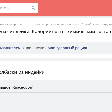
рийности продуктов
Таблица продуктов пользователей
Колбаски из индей
и из индейки
. Калорийность, химический состав
ьзователем
в приложении
Мой здоровый рацион
.
олбаски из индейки
льшое [Краснобор]