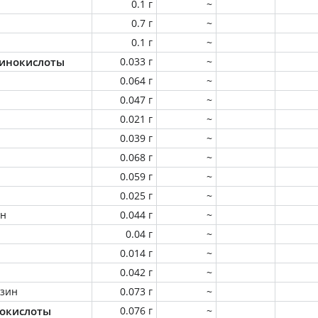
0.1 г
~
0.7 г
~
0.1 г
~
инокислоты
0.033 г
~
0.064 г
~
0.047 г
~
0.021 г
~
0.039 г
~
0.068 г
~
0.059 г
~
0.025 г
~
ин
0.044 г
~
0.04 г
~
0.014 г
~
0.042 г
~
зин
0.073 г
~
окислоты
0.076 г
~