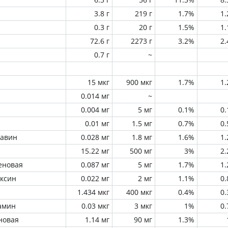
3.8 г
219 г
1.7%
1
0.3 г
20 г
1.5%
1
72.6 г
2273 г
3.2%
2
0.7 г
~
15 мкг
900 мкг
1.7%
1
0.014 мг
~
0.004 мг
5 мг
0.1%
0
0.01 мг
1.5 мг
0.7%
0
лавин
0.028 мг
1.8 мг
1.6%
1
15.22 мг
500 мг
3%
2
еновая
0.087 мг
5 мг
1.7%
1
оксин
0.022 мг
2 мг
1.1%
0
1.434 мкг
400 мкг
0.4%
0
амин
0.03 мкг
3 мкг
1%
0
новая
1.14 мг
90 мг
1.3%