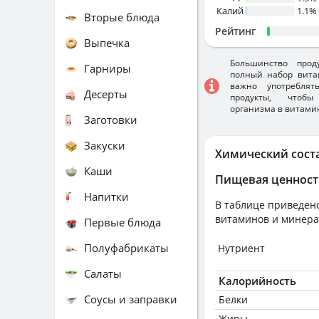
Калий
1.1%
Вторые блюда
Рейтинг
Выпечка
Большинство прод
Гарниры
полный набор вита
важно употребля
Десерты
продукты, чтобы
организма в витами
Заготовки
Закуски
Химический сост
Каши
Пищевая ценност
Напитки
В таблице приведено
витаминов и минера
Первые блюда
Полуфабрикаты
Нутриент
Салаты
Калорийность
Соусы и заправки
Белки
Жиры