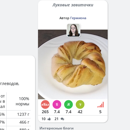
Луковые завиточки
Автор
Гермиона
глеводов,
 от
100%
ы в
нормы
кал
265
7.4
7.4
42
5
6%
1237 г
10
21
.7%
466 г
Интересные блоги
.3%
889 г