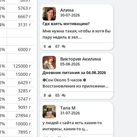
.2%
5763 г
Алина
30-07-2026
.1%
6667 г
Где взять мотивацию?
.4%
3131 г
Мне нужна такая, чтобы я хотя бы
пару недель в зел...
6
67
.2%
6000 г
Виктория Акилина
05-08-2026
.1%
125000 г
Дневник питания за 04.08.2026
.5%
15000 г
❄️Сон Около 5 часов ❄️
.2%
6429 г
Восстановление из приложени...
.2%
3285 г
8
65
.2%
5747 г
.8%
9091 г
Тала М
31-07-2026
.3%
27894 г
у людей с сайта есть какие-то
.7%
10000 г
интересы, какие-то ц...
1%
7895 г