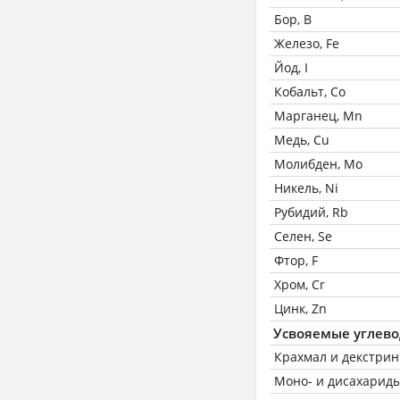
Бор, B
Железо, Fe
Йод, I
Кобальт, Co
Марганец, Mn
Медь, Cu
Молибден, Mo
Никель, Ni
Рубидий, Rb
Селен, Se
Фтор, F
Хром, Cr
Цинк, Zn
Усвояемые углев
Крахмал и декстри
Моно- и дисахариды