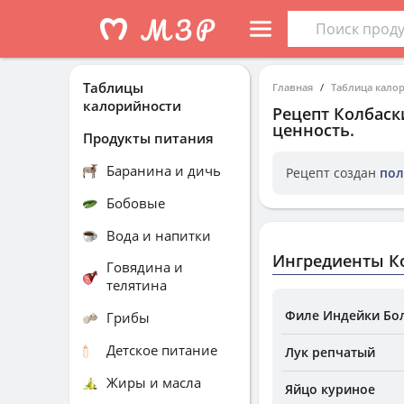
Таблицы
Главная
Таблица кало
калорийности
Рецепт
Колбаск
ценность.
Продукты питания
Баранина и дичь
Рецепт создан
пол
Бобовые
Вода и напитки
Ингредиенты К
Говядина и
телятина
Филе Индейки Бо
Грибы
Детское питание
Лук репчатый
Жиры и масла
Яйцо куриное