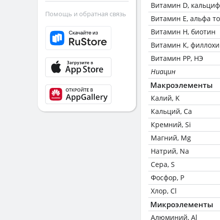
Витамин D, кальци
Помощь и обратная связь
Витамин Е, альфа т
Витамин Н, биотин
Витамин К, филлох
Витамин РР, НЭ
Ниацин
Макроэлементы
Калий, K
Кальций, Ca
Кремний, Si
Магний, Mg
Натрий, Na
Сера, S
Фосфор, P
Хлор, Cl
Микроэлементы
Алюминий, Al