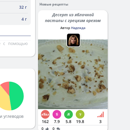
Новые рецепты
32 г
Десерт из яблочной
4 г
пастилы с грецким орехом
Автор
Надежда
те с помощью
и углеводов
162
7.9
5.8
19.8
3
0
0