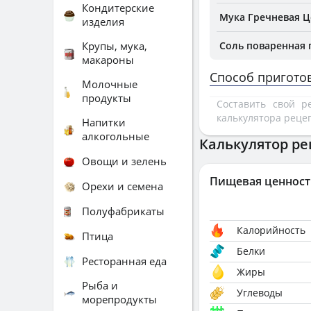
Кондитерские
Мука Гречневая Ц
изделия
Крупы, мука,
Соль поваренная
макароны
Способ пригото
Молочные
продукты
Составить свой 
калькулятора реце
Напитки
алкогольные
Калькулятор ре
Овощи и зелень
Пищевая ценност
Орехи и семена
Полуфабрикаты
Калорийность
Птица
Белки
Ресторанная еда
Жиры
Рыба и
Углеводы
морепродукты