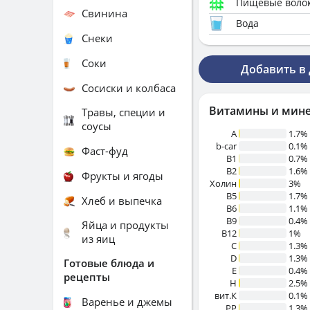
Пищевые воло
Свинина
Вода
Снеки
Соки
Добавить в
Сосиски и колбаса
Витамины и мин
Травы, специи и
соусы
A
1.7%
b-car
0.1%
Фаст-фуд
В1
0.7%
B2
1.6%
Фрукты и ягоды
Холин
3%
B5
1.7%
Хлеб и выпечка
B6
1.1%
B9
0.4%
Яйца и продукты
B12
1%
из яиц
C
1.3%
D
1.3%
Готовые блюда и
E
0.4%
рецепты
H
2.5%
вит.К
0.1%
Варенье и джемы
PP
1.3%