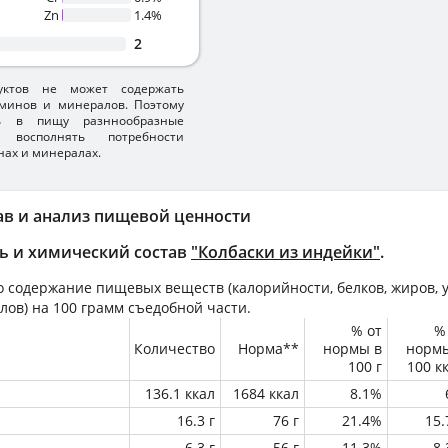
Zn
1.4%
2
уктов не может содержать
минов и минералов. Поэтому
ть в пищу разннообразные
 восполнять потребности
нах и минералах.
ав и анализ пищевой ценности
ь и химический состав
"Колбаски из индейки"
.
 содержание пищевых веществ (калорийности, белков, жиров, у
лов) на
100 грамм
съедобной части.
% от
%
Количество
Норма**
нормы в
норм
100 г
100 к
136.1 ккал
1684 ккал
8.1%
16.3 г
76 г
21.4%
15
6.3 г
56 г
11.3%
8