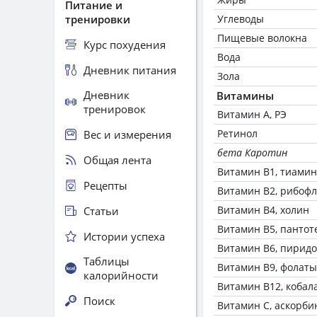
Питание и
тренировки
Углеводы
Пищевые волокна
Курс похудения
Вода
Дневник питания
Зола
Дневник
Витамины
тренировок
Витамин А, РЭ
Ретинол
Вес и измерения
бета Каротин
Общая лента
Витамин В1, тиамин
Рецепты
Витамин В2, рибоф
Витамин В4, холин
Статьи
Витамин В5, пантот
Истории успеха
Витамин В6, пирид
Таблицы
Витамин В9, фолаты
калорийности
Витамин В12, кобал
Поиск
Витамин C, аскорби