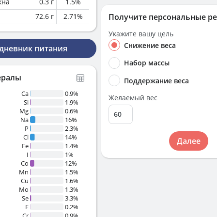
кна
0.3
г
1.5
%
72.6
г
2.71
%
Получите персональные р
Укажите вашу цель
Снижение веса
 дневник питания
Набор массы
ералы
Поддержание веса
Ca
0.9%
Желаемый вес
Si
1.9%
Mg
0.6%
Na
16%
P
2.3%
Cl
14%
Далее
Fe
1.4%
I
1%
Co
12%
Mn
1.5%
Cu
1.6%
Mo
1.3%
Se
3.3%
F
0.2%
Cr
0.9%