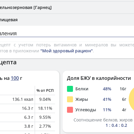
ельнозерновая [Гарнец]
 пищевая
вления
рецепт с учетом потерь витаминов и минералов вы може
птов в приложении
"Мой здоровый рацион"
.
цепта
ь на
100
г
Доля БЖУ в калорийности
Белки
48
%
16
г
% от РСП
136.1
ккал
9.04
%
Жиры
41
%
6
г
16.3
г
18.11
%
Углеводы
11
%
4
г
6.3
г
9.55
%
Соотношение белков, жиров 
1 : 0.4 : 0.2
3.8
г
2.77
%