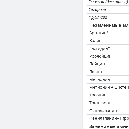
Глюкоза (декстроза)
Сахароза
Фруктоза
Незаменимые ам
Аргинин*
Валин
Гистидин*
Изолейцин
Лейцин
Лизин
Метионин
Метионин + Цисте
Треонин
Триптофан
Фенилаланин
Фенилаланин+Тиро
Заменимые амин