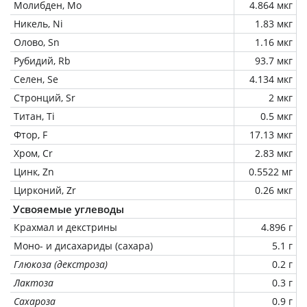
Молибден, Mo
4.864 мкг
Никель, Ni
1.83 мкг
Олово, Sn
1.16 мкг
Рубидий, Rb
93.7 мкг
Селен, Se
4.134 мкг
Стронций, Sr
2 мкг
Титан, Ti
0.5 мкг
Фтор, F
17.13 мкг
Хром, Cr
2.83 мкг
Цинк, Zn
0.5522 мг
Цирконий, Zr
0.26 мкг
Усвояемые углеводы
Крахмал и декстрины
4.896 г
Моно- и дисахариды (сахара)
5.1 г
Глюкоза (декстроза)
0.2 г
Лактоза
0.3 г
Сахароза
0.9 г