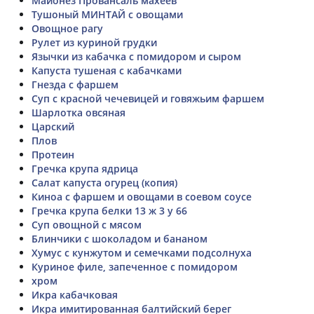
Майонез Провансаль махеев
Тушоный МИНТАЙ с овощами
Овощное рагу
Рулет из куриной грудки
Язычки из кабачка с помидором и сыром
Капуста тушеная с кабачками
Гнезда с фаршем
Суп с красной чечевицей и говяжьим фаршем
Шарлотка овсяная
Царский
Плов
Протеин
Гречка крупа ядрица
Салат капуста огурец (копия)
Киноа с фаршем и овощами в соевом соусе
Гречка крупа белки 13 ж 3 у 66
Суп овощной с мясом
Блинчики с шоколадом и бананом
Хумус с кунжутом и семечками подсолнуха
Куриное филе, запеченное с помидором
хром
Икра кабачковая
Икра имитированная балтийский берег