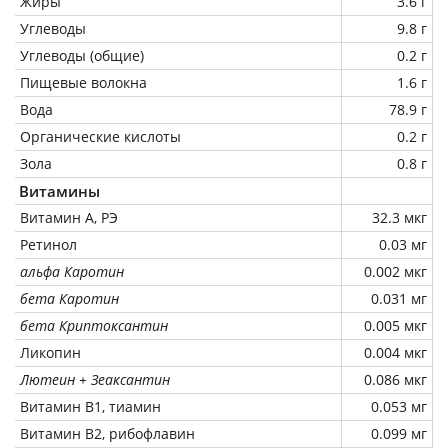
Жиры
3.6 г
Углеводы
9.8 г
Углеводы (общие)
0.2 г
Пищевые волокна
1.6 г
Вода
78.9 г
Органические кислоты
0.2 г
Зола
0.8 г
Витамины
Витамин А, РЭ
32.3 мкг
Ретинол
0.03 мг
альфа Каротин
0.002 мкг
бета Каротин
0.031 мг
бета Криптоксантин
0.005 мкг
Ликопин
0.004 мкг
Лютеин + Зеаксантин
0.086 мкг
Витамин В1, тиамин
0.053 мг
Витамин В2, рибофлавин
0.099 мг