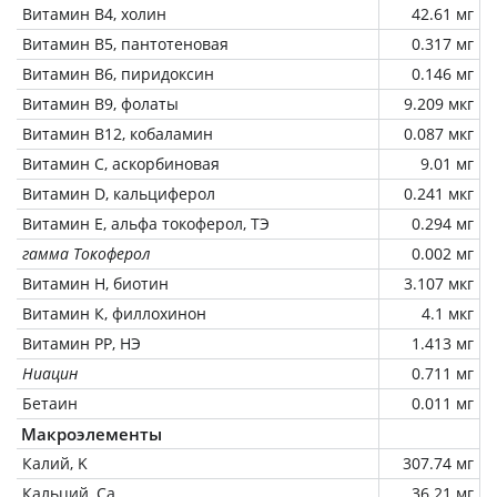
Витамин В4, холин
42.61 мг
Витамин В5, пантотеновая
0.317 мг
Витамин В6, пиридоксин
0.146 мг
Витамин В9, фолаты
9.209 мкг
Витамин В12, кобаламин
0.087 мкг
Витамин C, аскорбиновая
9.01 мг
Витамин D, кальциферол
0.241 мкг
Витамин Е, альфа токоферол, ТЭ
0.294 мг
гамма Токоферол
0.002 мг
Витамин Н, биотин
3.107 мкг
Витамин К, филлохинон
4.1 мкг
Витамин РР, НЭ
1.413 мг
Ниацин
0.711 мг
Бетаин
0.011 мг
Макроэлементы
Калий, K
307.74 мг
Кальций, Ca
36.21 мг