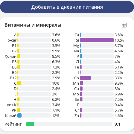
Добавить в дневник питания
Витамины и минералы
A
3.6%
Ca
3.6%
b-car
0.6%
Si
102%
В1
3.5%
Mg
3.7%
B2
5.5%
Na
4.5%
Холин
8.5%
P
7%
B5
6.3%
Cl
4%
B6
7.3%
Fe
5.1%
B9
2.3%
I
2.2%
B12
2.9%
Co
33%
C
10%
Mn
9.3%
D
2.4%
Cu
8%
E
2%
Mo
6.9%
H
6.2%
Se
7.5%
вит.К
3.4%
F
0.4%
PP
7.1%
Cr
5.7%
Калий
12%
Zn
4.6%
Рейтинг
9.1