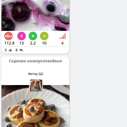
112.8
13
2.2
10
4
5
8
Сырники низкоуглеводные
Автор
ДД