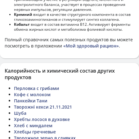
электролитного баланса, участвует в процессах проведения
нервных импульсов, регуляции давления.
Кремний
входит в качестве структурного компонента в состав
гликозоаминогликанов и стимулирует синтез коллагена.
Кобальт
входит в состав витамина В12. Активирует ферменты
обмена жирных кислот и метаболизма фолиевой кислоты.
Полный справочник самых полезных продуктов вы можете
посмотреть в приложении
«Мой здоровый рацион»
.
Калорийность и химический состав других
продуктов
Перловка с грибами
Кофе с молоком
Панкейки Тани
Творожні кекси 21.11.2021
Шуба
Хребты лосося в духовке
Хлеб с миндалем
Хлебцы гречневые
Творожное зерно в сливках