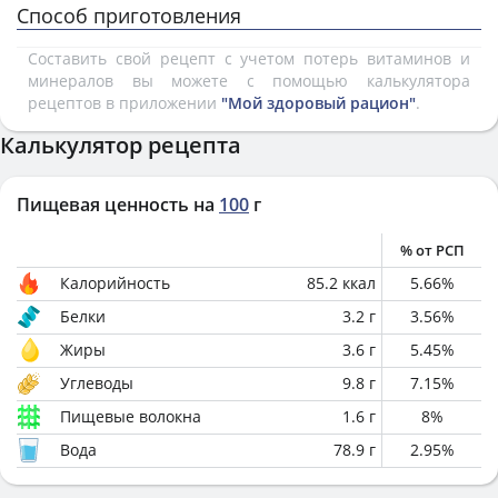
Способ приготовления
Составить свой рецепт с учетом потерь витаминов и
минералов вы можете с помощью калькулятора
рецептов в приложении
"Мой здоровый рацион"
.
Калькулятор рецепта
Пищевая ценность на
100
г
% от РСП
Калорийность
85.2
ккал
5.66
%
Белки
3.2
г
3.56
%
Жиры
3.6
г
5.45
%
Углеводы
9.8
г
7.15
%
Пищевые волокна
1.6
г
8
%
Вода
78.9
г
2.95
%