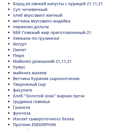
Борщ из свежей капусты с курицей 21,11,21
Суп чечевичный
хлеб вкуссвилл житный
ветчина вкуссвилл индейка
пармезан дольче
Ббб Говяжий жир приготовленный-21
Хинкали по-грузински
йогурт
Омлет
Пюре
Майонез домашний 21,11,21
Хумус
майонез махеев
Ветчина Куриная сырокопченая
Творожный сыр
фасулите
Хлеб "Золотой злак" жаркая греча
грудинка говяжья
Гранола
фунчоза
Изолят сывороточного белка
Протеин ENDORPHIN