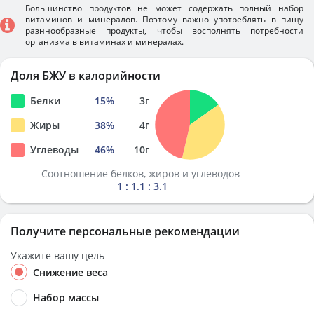
Большинство продуктов не может содержать полный набор
витаминов и минералов. Поэтому важно употреблять в пищу
разннообразные продукты, чтобы восполнять потребности
организма в витаминах и минералах.
Доля БЖУ в калорийности
Белки
15
%
3
г
Жиры
38
%
4
г
Углеводы
46
%
10
г
Соотношение белков, жиров и углеводов
1 : 1.1 : 3.1
Получите персональные рекомендации
Укажите вашу цель
Снижение веса
Набор массы