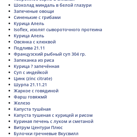
Шоколад миндаль в белой глазури
Запеченые овощи
Синенькие с грибами
Курица Алель
Isoflex, изолят сывороточного протеина
Курица Алель
Овсянка с клюквой
Подлива 21.11
Французский рыбный суп 304 гр.
Запеканка из риса
Курица ? запечённая
Суп с индейкой
Цинк (zinc citrate)
Шурпа 21.11.21
Жаркое с говядиной
Фарш говяжмй
Железо
Капуста тушёная
Капуста тушеная с курицей и рисом
Куриная печень с луком и сметаной
Витрум Центури Плюс
Булочки гречневые Вкусвилл