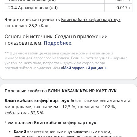
20:4 Арахидоновая (ud)
0.017 г
Энергетическая ценность
Блин кабачк кефир карт лук
составляет 85,2 кКал.
Основной источник: Создан в приложении
пользователем.
Подробнее
.
** В данной таблице указаны средние нормы витаминов и
минералов для взрослого человека. Если вы хотите узнать нормы с
учетом вашего пола, возраста и других факторов, тогда
воспользуйтесь приложением
«Мой здоровый рацион»
.
Полезные свойства БЛИН КАБАЧК КЕФИР КАРТ ЛУК
Блин кабачк кефир карт лук
богат такими витаминами и
минералами, как: калием - 12,3 %, кремнием - 102 %,
кобальтом - 32,5 %
Чем полезен Блин кабачк кефир карт лук
Калий
является основным внутриклеточным ионом,
принимающим участие в регуляции водного, кислотного и