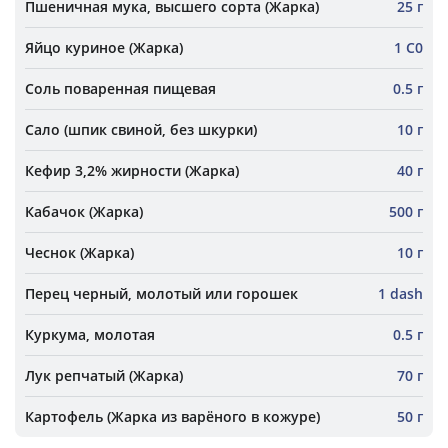
Пшеничная мука, высшего сорта (Жарка)
25 г
Яйцо куриное (Жарка)
1 С0
Соль поваренная пищевая
0.5 г
Сало (шпик свиной, без шкурки)
10 г
Кефир 3,2% жирности (Жарка)
40 г
Кабачок (Жарка)
500 г
Чеснок (Жарка)
10 г
Перец черный, молотый или горошек
1 dash
Куркума, молотая
0.5 г
Лук репчатый (Жарка)
70 г
Картофель (Жарка из варёного в кожуре)
50 г