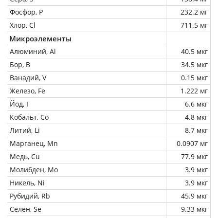
Фосфор, P
232.2 мг
Хлор, Cl
711.5 мг
Микроэлементы
Алюминий, Al
40.5 мкг
Бор, B
34.5 мкг
Ванадий, V
0.15 мкг
Железо, Fe
1.222 мг
Йод, I
6.6 мкг
Кобальт, Co
4.8 мкг
Литий, Li
8.7 мкг
Марганец, Mn
0.0907 мг
Медь, Cu
77.9 мкг
Молибден, Mo
3.9 мкг
Никель, Ni
3.9 мкг
Рубидий, Rb
45.9 мкг
Селен, Se
9.33 мкг