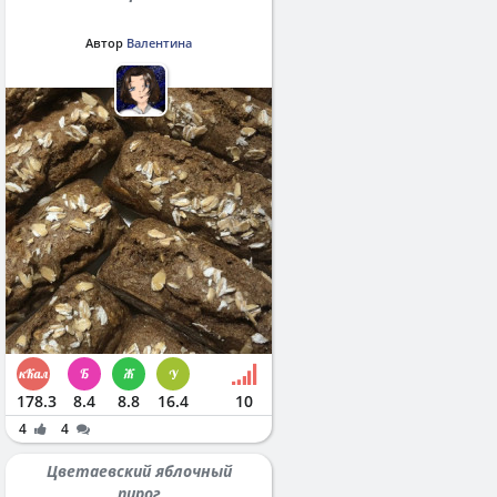
Автор
Валентина
178.3
8.4
8.8
16.4
10
4
4
Цветаевский яблочный
пирог