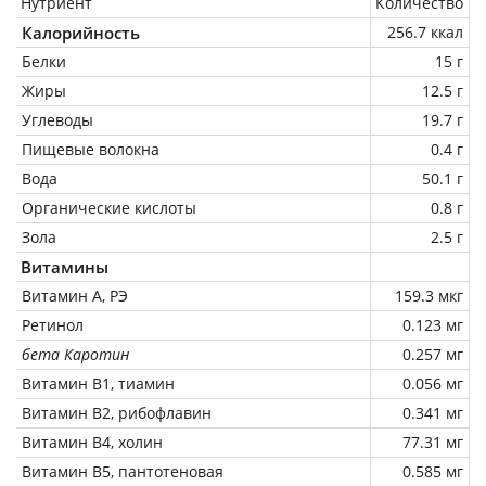
Нутриент
Количество
Калорийность
256.7 ккал
Белки
15 г
Жиры
12.5 г
Углеводы
19.7 г
Пищевые волокна
0.4 г
Вода
50.1 г
Органические кислоты
0.8 г
Зола
2.5 г
Витамины
Витамин А, РЭ
159.3 мкг
Ретинол
0.123 мг
бета Каротин
0.257 мг
Витамин В1, тиамин
0.056 мг
Витамин В2, рибофлавин
0.341 мг
Витамин В4, холин
77.31 мг
Витамин В5, пантотеновая
0.585 мг