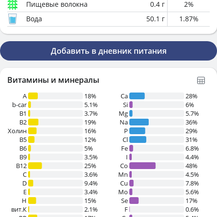
Пищевые волокна
0.4
г
2
%
Вода
50.1
г
1.87
%
Добавить в дневник питания
Витамины и минералы
A
18%
Ca
28%
b-car
5.1%
Si
6%
В1
3.7%
Mg
5.7%
B2
19%
Na
36%
Холин
16%
P
29%
B5
12%
Cl
31%
B6
5%
Fe
6.8%
B9
3.5%
I
4.4%
B12
25%
Co
48%
C
3.6%
Mn
4.5%
D
9.4%
Cu
7.8%
E
3.4%
Mo
5.6%
H
15%
Se
17%
вит.К
2.1%
F
0.6%