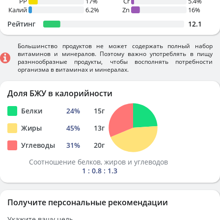
PP
17%
Cr
5.4%
Калий
6.2%
Zn
16%
Рейтинг
12.1
Большинство продуктов не может содержать полный набор
витаминов и минералов. Поэтому важно употреблять в пищу
разннообразные продукты, чтобы восполнять потребности
организма в витаминах и минералах.
Доля БЖУ в калорийности
Белки
24
%
15
г
Жиры
45
%
13
г
Углеводы
31
%
20
г
Соотношение белков, жиров и углеводов
1 : 0.8 : 1.3
Получите персональные рекомендации
Укажите вашу цель