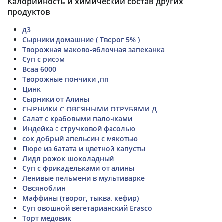
Калорийность и химический состав других
продуктов
д3
Сырники домашние ( Творог 5% )
Творожная маково-яблочная запеканка
Суп с рисом
Bcaa 6000
Творожные пончики ,пп
Цинк
Сырники от Алины
СЫРНИКИ С ОВСЯНЫМИ ОТРУБЯМИ Д.
Салат с крабовыми палочками
Индейка с стручковой фасолью
сок добрый апельсин с мякотью
Пюре из батата и цветной капусты
Лидл рожок шоколадный
Суп с фрикадельками от алины
Ленивые пельмени в мультиварке
Овсяноблин
Маффины (творог, тыква, кефир)
Суп овощной вегетарианский Erasco
Торт медовик