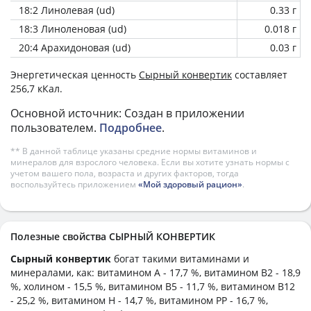
18:2 Линолевая (ud)
0.33 г
18:3 Линоленовая (ud)
0.018 г
20:4 Арахидоновая (ud)
0.03 г
Энергетическая ценность
Сырный конвертик
составляет
256,7 кКал.
Основной источник: Создан в приложении
пользователем.
Подробнее
.
** В данной таблице указаны средние нормы витаминов и
минералов для взрослого человека. Если вы хотите узнать нормы с
учетом вашего пола, возраста и других факторов, тогда
воспользуйтесь приложением
«Мой здоровый рацион»
.
Полезные свойства СЫРНЫЙ КОНВЕРТИК
Сырный конвертик
богат такими витаминами и
минералами, как: витамином А - 17,7 %, витамином B2 - 18,9
%, холином - 15,5 %, витамином B5 - 11,7 %, витамином B12
- 25,2 %, витамином H - 14,7 %, витамином PP - 16,7 %,