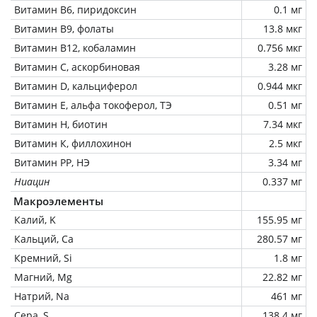
Витамин В6, пиридоксин
0.1 мг
Витамин В9, фолаты
13.8 мкг
Витамин В12, кобаламин
0.756 мкг
Витамин C, аскорбиновая
3.28 мг
Витамин D, кальциферол
0.944 мкг
Витамин Е, альфа токоферол, ТЭ
0.51 мг
Витамин Н, биотин
7.34 мкг
Витамин К, филлохинон
2.5 мкг
Витамин РР, НЭ
3.34 мг
Ниацин
0.337 мг
Макроэлементы
Калий, K
155.95 мг
Кальций, Ca
280.57 мг
Кремний, Si
1.8 мг
Магний, Mg
22.82 мг
Натрий, Na
461 мг
Сера, S
138.4 мг