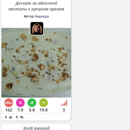
Десерт из яблочной
пастилы с грецким орехом
Автор
Надежда
162
7.9
5.8
19.8
3
0
0
Хлеб ржаной