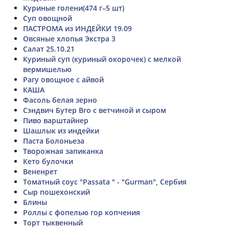
Куриные голени(474 г–5 шт)
Суп овощной
ПАСТРОМА из ИНДЕЙКИ 19.09
Овсяные хлопья Экстра 3
Салат 25.10.21
Куриный суп (куриный окорочек) с мелкой
вермишелью
Рагу овощное с айвой
КАША
Фасоль белая зерно
Сэндвич Бутер Bro с ветчиной и сыром
Пиво варштайнер
Шашлык из индейки
Паста Болоньеза
Творожная запиканка
Кето булочки
Вененрет
Томатный соус "Passata " - "Gurman", Сербия
Сыр пошехонский
Блины
Роллы с фопелью гор копчения
Торт тыквенный