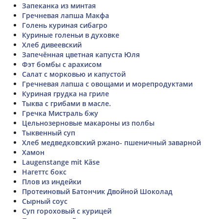
Запеканка из минтая
Гречневая лапша Макфа
Голень куриная сибагро
Куриные голеньи в духовке
Хлеб дивеевский
Запечённая цветная капуста Юля
Фэт бомбы с арахисом
Салат с морковью и капустой
Гречневая лапша с овощами и морепродуктами
Куриная грудка на гриле
Тыква с грибами в масле.
Гречка Мистраль бжу
Цельнозерновые макароны из полбы
Тыквенный суп
Хлеб медведковский ржано- пшеничный заварной
Хамон
Laugenstange mit Käse
Нагеттс бокс
Плов из индейки
Протеиновый Батончик Двойной Шоколад
Сырный соус
Суп гороховый с курицей