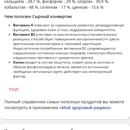
кальцием - 28,1 %, фосфором - 29 %, хлором - 30,9 %,
кобальтом - 48 %, селеном - 17 %, цинком - 15,6 %
Чем полезен Сырный конвертик
Витамин А
отвечает за нормальное развитие, репродуктивную
функцию, здоровье кожи и глаз, поддержание иммунитета.
Витамин В2
участвует в окислительно-восстановительных
реакциях, способствует повышению восприимчивости цвета
зрительным анализатором и темновой адаптации.
Недостаточное потребление витамина В2 сопровождается
нарушением состояния кожных покровов, слизистых оболочек,
нарушением светового и сумеречного зрения.
Холин
входит в состав лецитина, играет роль в синтезе и
обмене фосфолипидов в печени, является источником
свободных метильных групп, действует как липотропный
фактор.
еще
Полный справочник самых полезных продуктов вы можете
посмотреть в приложении
«Мой здоровый рацион»
.