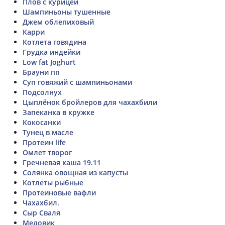
Плов с курицей
Шампиньоны тушенные
Джем облепиховый
Карри
Котлета говядина
Грудка индейки
Low fat Joghurt
Брауни пп
Суп говяжий с шампиньонами
Подсолнух
Цыплёнок бройлеров для чахахбили
Запеканка в кружке
Кокосанки
Тунец в масле
Протеин life
Омлет творог
Гречневая каша 19.11
Солянка овощная из капусты
Котлеты рыбные
Протеиновые вафли
Чахахбил.
Сыр Сваля
Медовик