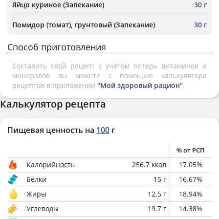
Яйцо куриное (Запекание)
30 г
Помидор (томат), грунтовый (Запекание)
30 г
Способ приготовления
Составить свой рецепт с учетом потерь витаминов и
минералов вы можете с помощью калькулятора
рецептов в приложении
"Мой здоровый рацион"
.
Калькулятор рецепта
Пищевая ценность на
100
г
% от РСП
Калорийность
256.7
ккал
17.05
%
Белки
15
г
16.67
%
Жиры
12.5
г
18.94
%
Углеводы
19.7
г
14.38
%