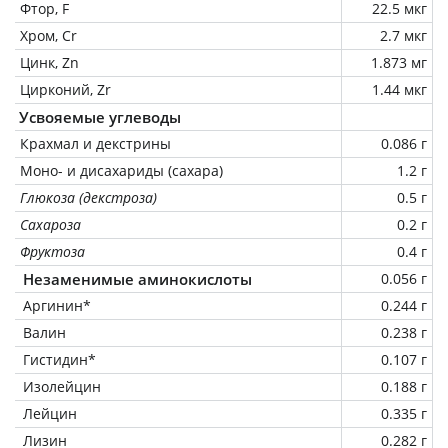
Фтор, F
22.5 мкг
Хром, Cr
2.7 мкг
Цинк, Zn
1.873 мг
Цирконий, Zr
1.44 мкг
Усвояемые углеводы
Крахмал и декстрины
0.086 г
Моно- и дисахариды (сахара)
1.2 г
Глюкоза (декстроза)
0.5 г
Сахароза
0.2 г
Фруктоза
0.4 г
Незаменимые аминокислоты
0.056 г
Аргинин*
0.244 г
Валин
0.238 г
Гистидин*
0.107 г
Изолейцин
0.188 г
Лейцин
0.335 г
Лизин
0.282 г